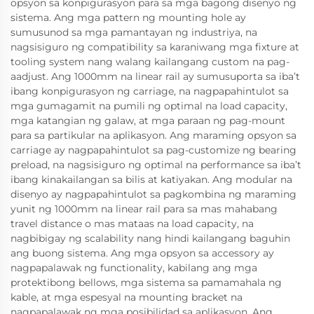
opsyon sa konpigurasyon para sa mga bagong disenyo ng
sistema. Ang mga pattern ng mounting hole ay
sumusunod sa mga pamantayan ng industriya, na
nagsisiguro ng compatibility sa karaniwang mga fixture at
tooling system nang walang kailangang custom na pag-
aadjust. Ang 1000mm na linear rail ay sumusuporta sa iba’t
ibang konpigurasyon ng carriage, na nagpapahintulot sa
mga gumagamit na pumili ng optimal na load capacity,
mga katangian ng galaw, at mga paraan ng pag-mount
para sa partikular na aplikasyon. Ang maraming opsyon sa
carriage ay nagpapahintulot sa pag-customize ng bearing
preload, na nagsisiguro ng optimal na performance sa iba’t
ibang kinakailangan sa bilis at katiyakan. Ang modular na
disenyo ay nagpapahintulot sa pagkombina ng maraming
yunit ng 1000mm na linear rail para sa mas mahabang
travel distance o mas mataas na load capacity, na
nagbibigay ng scalability nang hindi kailangang baguhin
ang buong sistema. Ang mga opsyon sa accessory ay
nagpapalawak ng functionality, kabilang ang mga
protektibong bellows, mga sistema sa pamamahala ng
kable, at mga espesyal na mounting bracket na
nagpapalawak ng mga posibilidad sa aplikasyon. Ang