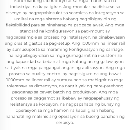
kontroladong laboratoryo at sa mga mahihirap na
industriyal na kapaligiran. Ang modular na diskurso sa
disenyo ay nagpapahintulot sa seamless na integrasyon sa
umiiral na mga sistema habang nagbibigay din ng
fleksibilidad para sa hinaharap na pagpapalawak. Ang mga
standard na konfigurasyon sa pag-mount ay
nagpapasimple sa proseso ng instalasyon, na binabawasan
ang oras at gastos sa pag-setup. Ang 1000mm na linear rail
ay sumusuporta sa maraming konfigurasyon ng carriage,
na nagbibigay-daan sa mga gumagamit na i-customize
ang kapasidad sa beban at mga katangian ng galaw ayon
sa tiyak na mga pangangailangan ng aplikasyon. Ang mga
proseso sa quality control ay nagsisiguro na ang bawat
1000mm na linear rail ay sumusunod sa mahigpit na mga
toleransya sa dimensyon, na nagtitiyak ng pare-parehong
pagganap sa bawat batch ng produksyon. Ang mga
proseso sa paggamot sa ibabaw ay nagpapahusay ng
resistensya sa korosyon, na nagpapahaba ng buhay ng
operasyon sa mga hamon na kapaligiran habang
nananatiling makinis ang operasyon sa buong panahon ng
serbisyo.