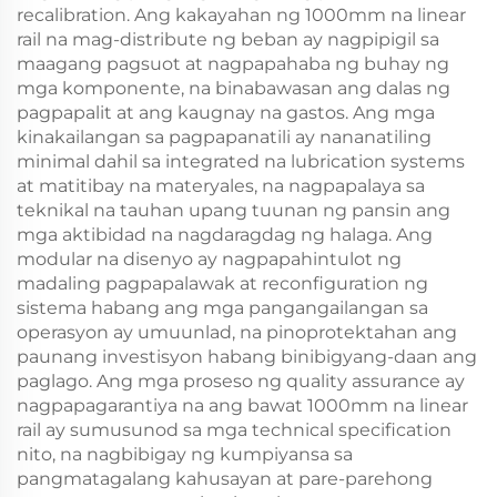
recalibration. Ang kakayahan ng 1000mm na linear
rail na mag-distribute ng beban ay nagpipigil sa
maagang pagsuot at nagpapahaba ng buhay ng
mga komponente, na binabawasan ang dalas ng
pagpapalit at ang kaugnay na gastos. Ang mga
kinakailangan sa pagpapanatili ay nananatiling
minimal dahil sa integrated na lubrication systems
at matitibay na materyales, na nagpapalaya sa
teknikal na tauhan upang tuunan ng pansin ang
mga aktibidad na nagdaragdag ng halaga. Ang
modular na disenyo ay nagpapahintulot ng
madaling pagpapalawak at reconfiguration ng
sistema habang ang mga pangangailangan sa
operasyon ay umuunlad, na pinoprotektahan ang
paunang investisyon habang binibigyang-daan ang
paglago. Ang mga proseso ng quality assurance ay
nagpapagarantiya na ang bawat 1000mm na linear
rail ay sumusunod sa mga technical specification
nito, na nagbibigay ng kumpiyansa sa
pangmatagalang kahusayan at pare-parehong