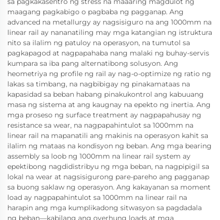
sa pagkakasentro ng stress na maaaring magdulot ng
maagang pagkabigo o pagbaba ng pagganap. Ang
advanced na metallurgy ay nagsisiguro na ang 1000mm na
linear rail ay nananatiling may mga katangian ng istruktura
nito sa ilalim ng patuloy na operasyon, na tumutol sa
pagkapagod at nagpapahaba nang malaki ng buhay-servis
kumpara sa iba pang alternatibong solusyon. Ang
heometriya ng profile ng rail ay nag-o-optimize ng ratio ng
lakas sa timbang, na nagbibigay ng pinakamataas na
kapasidad sa beban habang pinakukontrol ang kabuuang
masa ng sistema at ang kaugnay na epekto ng inertia. Ang
mga proseso ng surface treatment ay nagpapahusay ng
resistance sa wear, na nagpapahintulot sa 1000mm na
linear rail na mapanatili ang makinis na operasyon kahit sa
ilalim ng mataas na kondisyon ng beban. Ang mga bearing
assembly sa loob ng 1000mm na linear rail system ay
epektibong nagdidistribyu ng mga beban, na nagpipigil sa
lokal na wear at nagsisigurong pare-pareho ang pagganap
sa buong saklaw ng operasyon. Ang kakayanan sa moment
load ay nagpapahintulot sa 1000mm na linear rail na
harapin ang mga kumplikadong sitwasyon sa pagdadala
ng beban—kabilang ang overhung loads at mga