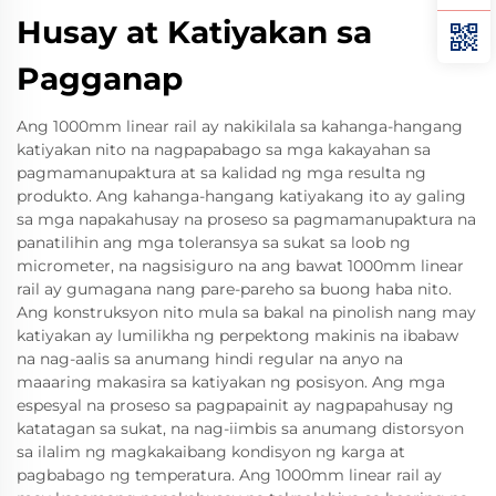
Husay at Katiyakan sa
Pagganap
Ang 1000mm linear rail ay nakikilala sa kahanga-hangang
katiyakan nito na nagpapabago sa mga kakayahan sa
pagmamanupaktura at sa kalidad ng mga resulta ng
produkto. Ang kahanga-hangang katiyakang ito ay galing
sa mga napakahusay na proseso sa pagmamanupaktura na
panatilihin ang mga toleransya sa sukat sa loob ng
micrometer, na nagsisiguro na ang bawat 1000mm linear
rail ay gumagana nang pare-pareho sa buong haba nito.
Ang konstruksyon nito mula sa bakal na pinolish nang may
katiyakan ay lumilikha ng perpektong makinis na ibabaw
na nag-aalis sa anumang hindi regular na anyo na
maaaring makasira sa katiyakan ng posisyon. Ang mga
espesyal na proseso sa pagpapainit ay nagpapahusay ng
katatagan sa sukat, na nag-iimbis sa anumang distorsyon
sa ilalim ng magkakaibang kondisyon ng karga at
pagbabago ng temperatura. Ang 1000mm linear rail ay