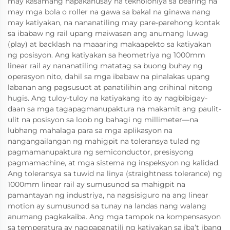
may kasamang napakahusay na teknolohiya sa bearing na
may mga bola o roller na gawa sa bakal na ginawa nang
may katiyakan, na nananatiling may pare-parehong kontak
sa ibabaw ng rail upang maiwasan ang anumang luwag
(play) at backlash na maaaring makaapekto sa katiyakan
ng posisyon. Ang katiyakan sa heometriya ng 1000mm
linear rail ay nananatiling matatag sa buong buhay ng
operasyon nito, dahil sa mga ibabaw na pinalakas upang
labanan ang pagsusuot at panatilihin ang orihinal nitong
hugis. Ang tuloy-tuloy na katiyakang ito ay nagbibigay-
daan sa mga tagapagmanupaktura na makamit ang paulit-
ulit na posisyon sa loob ng bahagi ng millimeter—na
lubhang mahalaga para sa mga aplikasyon na
nangangailangan ng mahigpit na toleransya tulad ng
pagmamanupaktura ng semiconductor, presisyong
pagmamachine, at mga sistema ng inspeksyon ng kalidad.
Ang toleransya sa tuwid na linya (straightness tolerance) ng
1000mm linear rail ay sumusunod sa mahigpit na
pamantayan ng industriya, na nagsisiguro na ang linear
motion ay sumusunod sa tunay na landas nang walang
anumang pagkakaiba. Ang mga tampok na kompensasyon
sa temperatura ay nagpapanatili ng katiyakan sa iba’t ibang