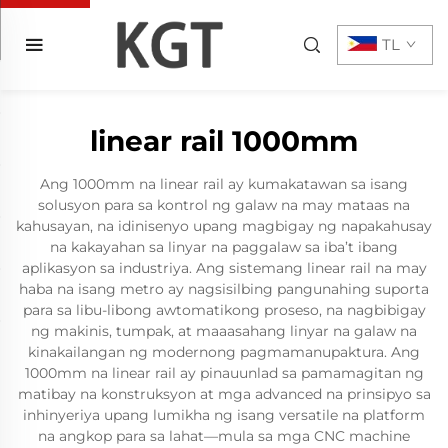
TL
linear rail 1000mm
Ang 1000mm na linear rail ay kumakatawan sa isang
solusyon para sa kontrol ng galaw na may mataas na
kahusayan, na idinisenyo upang magbigay ng napakahusay
na kakayahan sa linyar na paggalaw sa iba’t ibang
aplikasyon sa industriya. Ang sistemang linear rail na may
haba na isang metro ay nagsisilbing pangunahing suporta
para sa libu-libong awtomatikong proseso, na nagbibigay
ng makinis, tumpak, at maaasahang linyar na galaw na
kinakailangan ng modernong pagmamanupaktura. Ang
1000mm na linear rail ay pinauunlad sa pamamagitan ng
matibay na konstruksyon at mga advanced na prinsipyo sa
inhinyeriya upang lumikha ng isang versatile na platform
na angkop para sa lahat—mula sa mga CNC machine