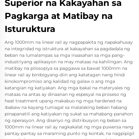
Superior na Kakayahan sa
Pagkarga at Matibay na
Isturuktura
Ang 1000mm na linear rail ay nagpapakita ng napakahusay
na integridad ng istruktura at kakayahan sa pagdadala ng
beban na lumalampas sa mga inaasahan sa mga pang-
industriyang aplikasyon na may mataas na kahilingan. Ang
matibay na pilosopiya sa paggawa sa bawat 1000mm na
linear rail ay binibigyang-diin ang katatagan nang hindi
kinokompromiso ang kalidad ng galaw o ang mga
katangian ng katiyakan. Ang mga bakal na materyales ng
mataas na antas ay dinaanan ng espesyal na proseso ng
heat treatment upang makabuo ng mga hardened na
ibabaw na kayang tumagal sa malalaking beban habang
pinapanatili ang katiyakan ng sukat sa mahabang panahon
ng operasyon. Ang disenyo ng distribusyon ng beban sa
1000mm na linear rail ay nagkakalat ng mga puwersa nang
pantay-pantay sa maraming punto ng kontak, na nagpipigil