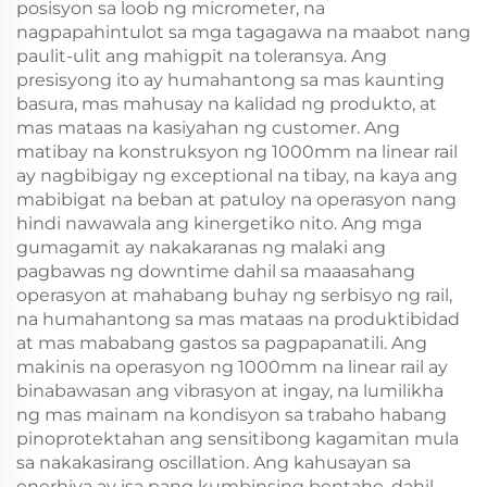
posisyon sa loob ng micrometer, na
nagpapahintulot sa mga tagagawa na maabot nang
paulit-ulit ang mahigpit na toleransya. Ang
presisyong ito ay humahantong sa mas kaunting
basura, mas mahusay na kalidad ng produkto, at
mas mataas na kasiyahan ng customer. Ang
matibay na konstruksyon ng 1000mm na linear rail
ay nagbibigay ng exceptional na tibay, na kaya ang
mabibigat na beban at patuloy na operasyon nang
hindi nawawala ang kinergetiko nito. Ang mga
gumagamit ay nakakaranas ng malaki ang
pagbawas ng downtime dahil sa maaasahang
operasyon at mahabang buhay ng serbisyo ng rail,
na humahantong sa mas mataas na produktibidad
at mas mababang gastos sa pagpapanatili. Ang
makinis na operasyon ng 1000mm na linear rail ay
binabawasan ang vibrasyon at ingay, na lumilikha
ng mas mainam na kondisyon sa trabaho habang
pinoprotektahan ang sensitibong kagamitan mula
sa nakakasirang oscillation. Ang kahusayan sa
enerhiya ay isa pang kumbinsing bentahe, dahil