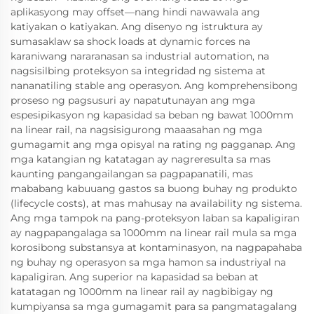
aplikasyong may offset—nang hindi nawawala ang
katiyakan o katiyakan. Ang disenyo ng istruktura ay
sumasaklaw sa shock loads at dynamic forces na
karaniwang nararanasan sa industrial automation, na
nagsisilbing proteksyon sa integridad ng sistema at
nananatiling stable ang operasyon. Ang komprehensibong
proseso ng pagsusuri ay napatutunayan ang mga
espesipikasyon ng kapasidad sa beban ng bawat 1000mm
na linear rail, na nagsisigurong maaasahan ng mga
gumagamit ang mga opisyal na rating ng pagganap. Ang
mga katangian ng katatagan ay nagreresulta sa mas
kaunting pangangailangan sa pagpapanatili, mas
mababang kabuuang gastos sa buong buhay ng produkto
(lifecycle costs), at mas mahusay na availability ng sistema.
Ang mga tampok na pang-proteksyon laban sa kapaligiran
ay nagpapangalaga sa 1000mm na linear rail mula sa mga
korosibong substansya at kontaminasyon, na nagpapahaba
ng buhay ng operasyon sa mga hamon sa industriyal na
kapaligiran. Ang superior na kapasidad sa beban at
katatagan ng 1000mm na linear rail ay nagbibigay ng
kumpiyansa sa mga gumagamit para sa pangmatagalang