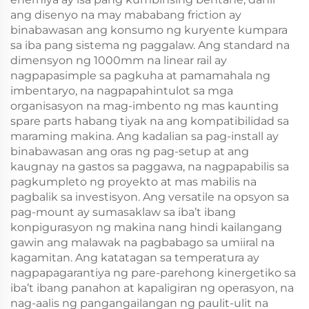
ang disenyo na may mababang friction ay
binabawasan ang konsumo ng kuryente kumpara
sa iba pang sistema ng paggalaw. Ang standard na
dimensyon ng 1000mm na linear rail ay
nagpapasimple sa pagkuha at pamamahala ng
imbentaryo, na nagpapahintulot sa mga
organisasyon na mag-imbento ng mas kaunting
spare parts habang tiyak na ang kompatibilidad sa
maraming makina. Ang kadalian sa pag-install ay
binabawasan ang oras ng pag-setup at ang
kaugnay na gastos sa paggawa, na nagpapabilis sa
pagkumpleto ng proyekto at mas mabilis na
pagbalik sa investisyon. Ang versatile na opsyon sa
pag-mount ay sumasaklaw sa iba’t ibang
konpigurasyon ng makina nang hindi kailangang
gawin ang malawak na pagbabago sa umiiral na
kagamitan. Ang katatagan sa temperatura ay
nagpapagarantiya ng pare-parehong kinergetiko sa
iba’t ibang panahon at kapaligiran ng operasyon, na
nag-aalis ng pangangailangan ng paulit-ulit na