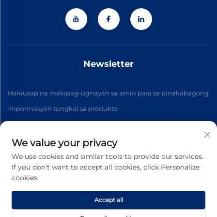
Newsletter
Makiusap na makipag-ugnayan sa amin para sa pinakabagong
impormasyon tungkol sa produkto
We value your privacy
Mag-subscribe
We use cookies and similar tools to provide our services.
If you don't want to accept all cookies, click Personalize
cookies.
Copyright © 2026 Zhejiang Jiateng Precision Technology
Co.,Ltd. Lahat ng karapatan ay nakareserba. -
Patakaran sa
Pagkakapribado
Accept all