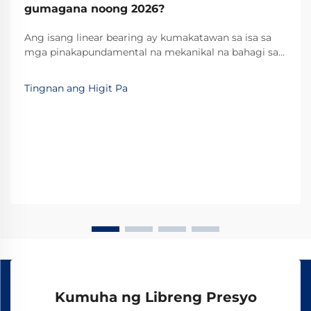
gumagana noong 2026?
Ang isang linear bearing ay kumakatawan sa isa sa
mga pinakapundamental na mekanikal na bahagi sa
modernong industrial automation at precision
machinery. Ang mga espesyalisadong device na ito
Tingnan ang Higit Pa
ay nagbibigay-daan sa maayos, kontroladong tuwid
na galaw kasama ang nakapirming landas, na
ginagawa itong mahalaga...
Kumuha ng Libreng Presyo