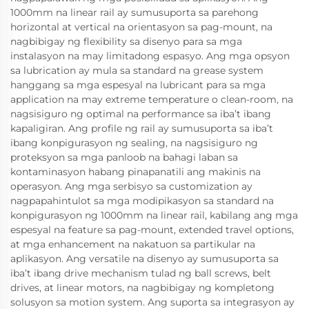
1000mm na linear rail ay sumusuporta sa parehong
horizontal at vertical na orientasyon sa pag-mount, na
nagbibigay ng flexibility sa disenyo para sa mga
instalasyon na may limitadong espasyo. Ang mga opsyon
sa lubrication ay mula sa standard na grease system
hanggang sa mga espesyal na lubricant para sa mga
application na may extreme temperature o clean-room, na
nagsisiguro ng optimal na performance sa iba’t ibang
kapaligiran. Ang profile ng rail ay sumusuporta sa iba’t
ibang konpigurasyon ng sealing, na nagsisiguro ng
proteksyon sa mga panloob na bahagi laban sa
kontaminasyon habang pinapanatili ang makinis na
operasyon. Ang mga serbisyo sa customization ay
nagpapahintulot sa mga modipikasyon sa standard na
konpigurasyon ng 1000mm na linear rail, kabilang ang mga
espesyal na feature sa pag-mount, extended travel options,
at mga enhancement na nakatuon sa partikular na
aplikasyon. Ang versatile na disenyo ay sumusuporta sa
iba’t ibang drive mechanism tulad ng ball screws, belt
drives, at linear motors, na nagbibigay ng kompletong
solusyon sa motion system. Ang suporta sa integrasyon ay