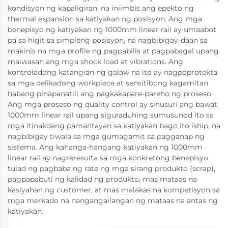
kondisyon ng kapaligiran, na iniimbis ang epekto ng
thermal expansion sa katiyakan ng posisyon. Ang mga
benepisyo ng katiyakan ng 1000mm linear rail ay umaabot
pa sa higit sa simpleng posisyon, na nagbibigay-daan sa
makinis na mga profile ng pagpabilis at pagpabagal upang
maiwasan ang mga shock load at vibrations. Ang
kontroladong katangian ng galaw na ito ay nagpoprotekta
sa mga delikadong workpiece at sensitibong kagamitan
habang pinapanatili ang pagkakapare-pareho ng proseso.
Ang mga proseso ng quality control ay sinusuri ang bawat
1000mm linear rail upang siguraduhing sumusunod ito sa
mga itinakdang pamantayan sa katiyakan bago ito iship, na
nagbibigay tiwala sa mga gumagamit sa pagganap ng
sistema. Ang kahanga-hangang katiyakan ng 1000mm
linear rail ay nagreresulta sa mga konkretong benepisyo
tulad ng pagbaba ng rate ng mga sirang produkto (scrap),
pagpapabuti ng kalidad ng produkto, mas mataas na
kasiyahan ng customer, at mas malakas na kompetisyon sa
mga merkado na nangangailangan ng mataas na antas ng
katiyakan.