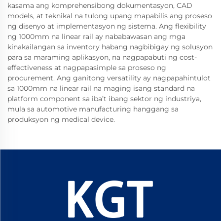
kasama ang komprehensibong dokumentasyon, CAD
models, at teknikal na tulong upang mapabilis ang proseso
ng disenyo at implementasyon ng sistema. Ang flexibility
ng 1000mm na linear rail ay nababawasan ang mga
kinakailangan sa inventory habang nagbibigay ng solusyon
para sa maraming aplikasyon, na nagpapabuti ng cost-
effectiveness at nagpapasimple sa proseso ng
procurement. Ang ganitong versatility ay nagpapahintulot
sa 1000mm na linear rail na maging isang standard na
platform component sa iba’t ibang sektor ng industriya,
mula sa automotive manufacturing hanggang sa
produksyon ng medical device.