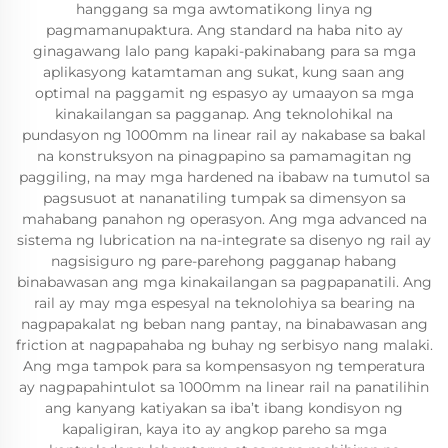
hanggang sa mga awtomatikong linya ng
pagmamanupaktura. Ang standard na haba nito ay
ginagawang lalo pang kapaki-pakinabang para sa mga
aplikasyong katamtaman ang sukat, kung saan ang
optimal na paggamit ng espasyo ay umaayon sa mga
kinakailangan sa pagganap. Ang teknolohikal na
pundasyon ng 1000mm na linear rail ay nakabase sa bakal
na konstruksyon na pinagpapino sa pamamagitan ng
paggiling, na may mga hardened na ibabaw na tumutol sa
pagsusuot at nananatiling tumpak sa dimensyon sa
mahabang panahon ng operasyon. Ang mga advanced na
sistema ng lubrication na na-integrate sa disenyo ng rail ay
nagsisiguro ng pare-parehong pagganap habang
binabawasan ang mga kinakailangan sa pagpapanatili. Ang
rail ay may mga espesyal na teknolohiya sa bearing na
nagpapakalat ng beban nang pantay, na binabawasan ang
friction at nagpapahaba ng buhay ng serbisyo nang malaki.
Ang mga tampok para sa kompensasyon ng temperatura
ay nagpapahintulot sa 1000mm na linear rail na panatilihin
ang kanyang katiyakan sa iba’t ibang kondisyon ng
kapaligiran, kaya ito ay angkop pareho sa mga