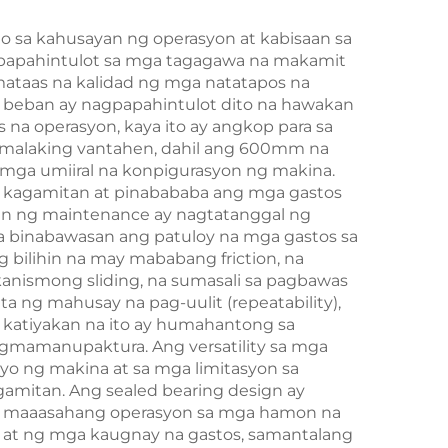
o sa kahusayan ng operasyon at kabisaan sa
nagpapahintulot sa mga tagagawa na makamit
ataas na kalidad ng mga natatapos na
g beban ay nagpapahintulot dito na hawakan
na operasyon, kaya ito ay angkop para sa
g malaking vantahen, dahil ang 600mm na
a mga umiiral na konpigurasyon ng makina.
 kagamitan at pinabababa ang mga gastos
gan ng maintenance ay nagtatanggal ng
 na binabawasan ang patuloy na mga gastos sa
bilihin na may mababang friction, na
nismong sliding, na sumasali sa pagbawas
a ng mahusay na pag-uulit (repeatability),
g katiyakan na ito ay humahantong sa
agmamanupaktura. Ang versatility sa mga
yo ng makina at sa mga limitasyon sa
agamitan. Ang sealed bearing design ay
 ng maaasahang operasyon sa mga hamon na
t at ng mga kaugnay na gastos, samantalang