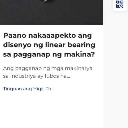
Paano nakaaapekto ang
disenyo ng linear bearing
sa pagganap ng makina?
Tu
Ang pagganap ng mga makinarya
Pa
sa industriya ay lubos na
Pa
nakasalalay sa kalidad at disenyo
Tingnan ang Higit Pa
ng kanilang pangunahing bahagi,
Se
kung saan ang mga sistema ng
Pa
linear bearing ay gumaganap ng
El
mahalagang papel sa pagtukoy ng
mg
kabuuang kahusayan ng operasyon.