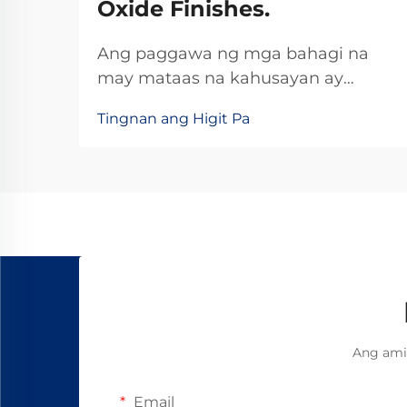
Oxide Finishes.
Ang paggawa ng mga bahagi na
may mataas na kahusayan ay
nangangailangan ng mahigpit na
Tingnan ang Higit Pa
mga pamantayan, lalo na kapag
ang mga karaniwang solusyon ay
hindi kayang tugunan ang mga
tiyak na pangangailangan ng
aplikasyon. Ang mga pasadyang
linear bearing ay naging
mahalagang mga bahagi para sa
mga industriya na
nangangailangan ng di-karaniwang
konpigurasyon...
Ang ami
Email