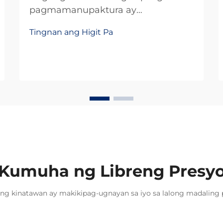
pagmamanupaktura ay
nangangailangan ng kawastuhan,
Tingnan ang Higit Pa
katiyakan, at kahusayan sa gastos
sa bawat pagpili ng bahagi. Sa mga
sistema ng linear motion, ang mga
slide rail ay kumakatawan sa isang
mahalagang elemento ng
imprastruktura na direktang
nakaaapekto sa kahusayan ng
produksyon...
Kumuha ng Libreng Presy
ng kinatawan ay makikipag-ugnayan sa iyo sa lalong madaling 