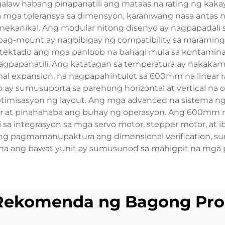
 galaw habang pinapanatili ang mataas na rating ng k
 na mga toleransya sa dimensyon, karaniwang nasa antas
mekanikal. Ang modular nitong disenyo ay nagpapadali sa
pag-mount ay nagbibigay ng compatibility sa maraming 
protektado ang mga panloob na bahagi mula sa kontamin
agpapanatili. Ang katatagan sa temperatura ay nakakam
al expansion, na nagpapahintulot sa 600mm na linear r
o ay sumusuporta sa parehong horizontal at vertical na
 optimisasyon ng layout. Ang mga advanced na sistema ng
at pinahahaba ang buhay ng operasyon. Ang 600mm na 
i sa integrasyon sa mga servo motor, stepper motor, at 
ng pagmamanupaktura ang dimensional verification, sur
 na ang bawat yunit ay sumusunod sa mahigpit na mga 
Rekomenda ng Bagong Pro