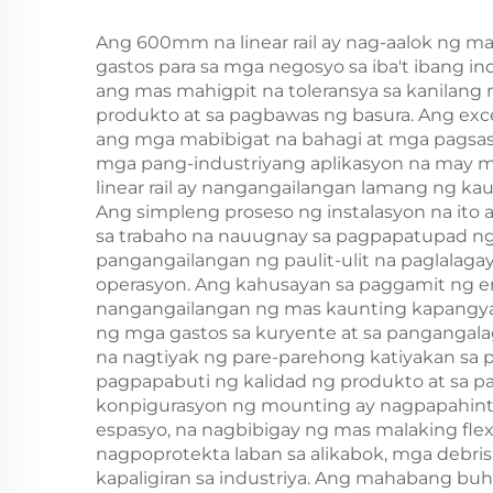
Ang 600mm na linear rail ay nag-aalok ng m
gastos para sa mga negosyo sa iba't ibang i
ang mas mahigpit na toleransya sa kanilan
produkto at sa pagbawas ng basura. Ang exc
ang mga mabibigat na bahagi at mga pagsasa
mga pang-industriyang aplikasyon na may m
linear rail ay nangangailangan lamang ng ka
Ang simpleng proseso ng instalasyon na it
sa trabaho na nauugnay sa pagpapatupad ng
pangangailangan ng paulit-ulit na paglalaga
operasyon. Ang kahusayan sa paggamit ng en
nangangailangan ng mas kaunting kapangyar
ng mga gastos sa kuryente at sa pangangalaga
na nagtiyak ng pare-parehong katiyakan sa 
pagpapabuti ng kalidad ng produkto at sa p
konpigurasyon ng mounting ay nagpapahintulo
espasyo, na nagbibigay ng mas malaking flexi
nagpoprotekta laban sa alikabok, mga debr
kapaligiran sa industriya. Ang mahabang bu