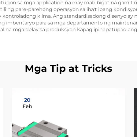
utugon sa mga application na may mabibigat na gamit n
li ng pare-parehong operasyon sa iba't ibang kondisyon 
 kontroladong klima. Ang standardisadong disenyo ay
g imbentaryo para sa mga departamento ng maintenance
imal na mga delay sa produksyon kapag ipinapatupad an
Mga Tip at Tricks
20
Feb