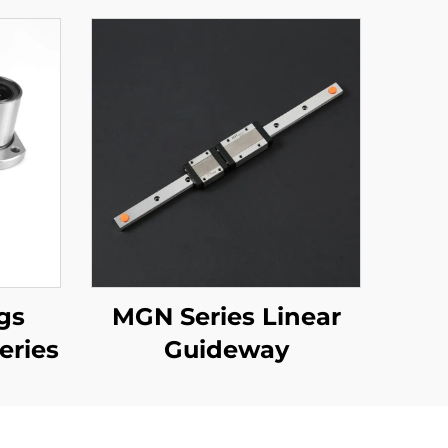
gs
MGN Series Linear
ries
Guideway