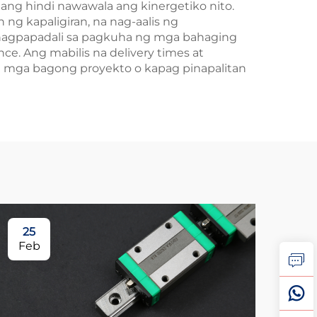
ang hindi nawawala ang kinergetiko nito.
ng kapaligiran, na nag-aalis ng
 nagpapadali sa pagkuha ng mga bahaging
. Ang mabilis na delivery times at
g mga bagong proyekto o kapag pinapalitan
25
0
Feb
Ma