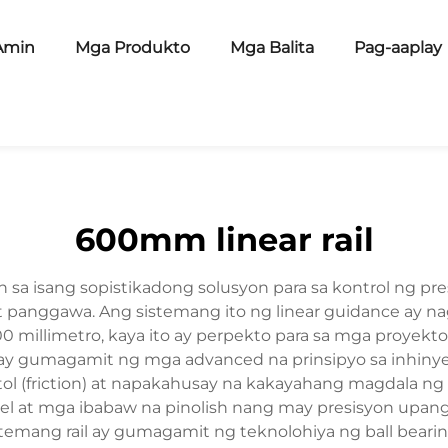
Amin
Mga Produkto
Mga Balita
Pag-aaplay
600mm linear rail
sa isang sopistikadong solusyon para sa kontrol ng pre
t panggawa. Ang sistemang ito ng linear guidance ay n
600 millimetro, kaya ito ay perpekto para sa mga proy
l ay gumagamit ng mga advanced na prinsipyo sa inhin
ol (friction) at napakahusay na kakayahang magdala ng
el at mga ibabaw na pinolish nang may presisyon upan
mang rail ay gumagamit ng teknolohiya ng ball bearing