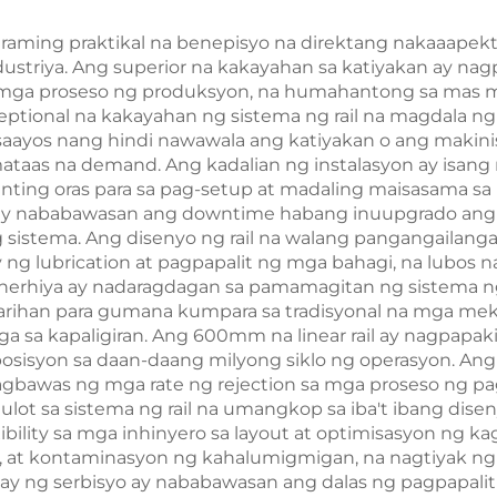
araming praktikal na benepisyo na direktang nakaaapekt
ndustriya. Ang superior na kakayahan sa katiyakan ay 
g mga proseso ng produksyon, na humahantong sa mas m
eptional na kakayahan ng sistema ng rail na magdala n
ayos nang hindi nawawala ang katiyakan o ang makinis 
ataas na demand. Ang kadalian ng instalasyon ay isan
unting oras para sa pag-setup at madaling maisasama s
o ay nababawasan ang downtime habang inuupgrado ang
 sistema. Ang disenyo ng rail na walang pangangailan
y ng lubrication at pagpapalit ng mga bahagi, na lubos
erhiya ay nadaragdagan sa pamamagitan ng sistema ng 
ihan para gumana kumpara sa tradisyonal na mga meka
 sa kapaligiran. Ang 600mm na linear rail ay nagpapakit
posisyon sa daan-daang milyong siklo ng operasyon. An
agbawas ng mga rate ng rejection sa mga proseso ng p
t sa sistema ng rail na umangkop sa iba't ibang disen
bility sa mga inhinyero sa layout at optimisasyon ng k
is, at kontaminasyon ng kahalumigmigan, na nagtiyak
hay ng serbisyo ay nababawasan ang dalas ng pagpapali