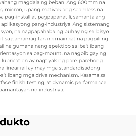
akayahang magdala ng beban. Ang 600mm na
 ng micron, upang matiyak ang seamless na
 pag-install at pagpapanatili, samantalang
aplikasyong pang-industriya. Ang sistemang
asyon, na nagpapahaba ng buhay ng serbisyo
it sa pamamagitan ng maingat na pagpili ng
ail na gumana nang epektibo sa iba’t ibang
 orientasyon sa pag-mount, na nagbibigay ng
 lubrication ay nagtiyak ng pare-parehong
linear rail ay may mga standardisadong
iba’t ibang mga drive mechanism. Kasama sa
face finish testing, at dynamic performance
pamantayan ng industriya.
dukto