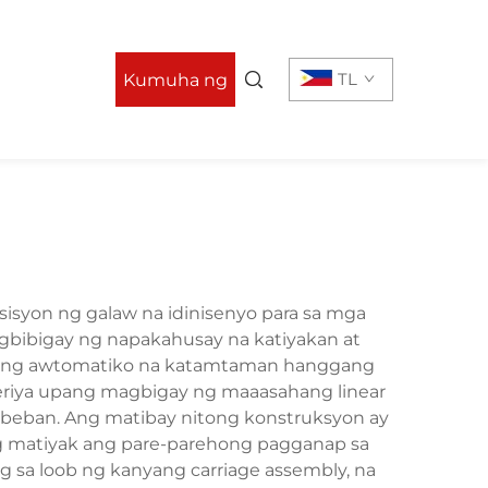
TL
Kumuha ng
Quote
sisyon ng galaw na idinisenyo para sa mga
agbibigay ng napakahusay na katiyakan at
ektong awtomatiko na katamtaman hanggang
yeriya upang magbigay ng maaasahang linear
 beban. Ang matibay nitong konstruksyon ay
g matiyak ang pare-parehong pagganap sa
 sa loob ng kanyang carriage assembly, na