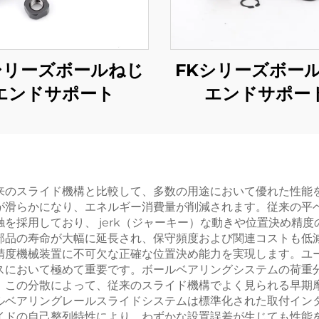
シリーズボールねじ
FKシリーズボー
エンドサポート
エンドサポー
来のスライド機構と比較して、多数の用途において優れた性能
が滑らかになり、エネルギー消費量が削減されます。従来の平
を採用しており、 jerk（ジャーキー）な動きや位置決め精
部品の寿命が大幅に延長され、保守頻度および関連コストも低
精度機械装置に不可欠な正確な位置決め能力を実現します。ユ
スにおいて極めて重要です。ボールベアリングシステムの荷重
。この分散によって、従来のスライド機構でよく見られる早期
ルベアリングレールスライドシステムは標準化された取付イン
イドの自己整列特性により、わずかな設置誤差が生じても性能