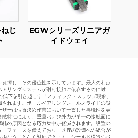
ルねじ
EGWシリーズリニアガ
ト
イドウェイ
を発揮し、その優位性を示しています。最大の利点
ベアリングシステムが滑り接触に依存するのに対
度の低下を引き起こす「スティック・スリップ現象」
減されます。ボールベアリングレールスライドの設
ーザーは位置決め作業において一貫した再現性を実
分散特性により、重量および外力が単一の接触面に
摩耗の原因となる応力集中が低減されます。設置の
ターフェースを備えており、既存の設備への統合が
を損なうことなく対応できます。シールド構造のボ