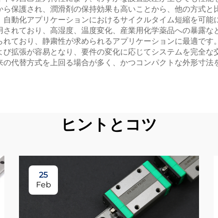
から保護され、潤滑剤の保持効果も高いことから、他の方式と
、自動化アプリケーションにおけるサイクルタイム短縮を可能
用されており、高湿度、温度変化、産業用化学薬品への暴露な
られており、静粛性が求められるアプリケーションに最適です
よび拡張が容易となり、要件の変化に応じてシステムを完全な
来の代替方式を上回る場合が多く、かつコンパクトな外形寸法
ヒントとコツ
25
Feb