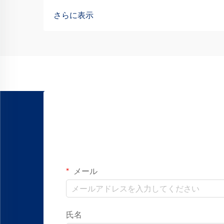
社製造機械および装置において卓越した
さらに表示
性能を実現するために、高精度モーショ
ンシステムに依存しています。適切なリ
ニアモーション部品を選定することは、
製品の信頼性に直接影響を与えます…
メール
氏名