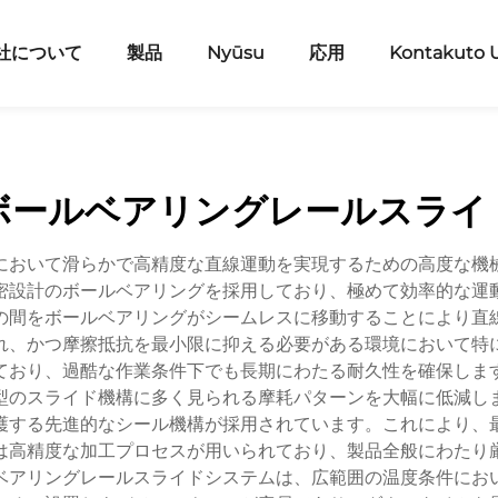
社について
製品
Nyūsu
応用
Kontakuto 
ボールベアリングレールスライ
において滑らかで高精度な直線運動を実現するための高度な機
密設計のボールベアリングを採用しており、極めて効率的な運
の間をボールベアリングがシームレスに移動することにより直
れ、かつ摩擦抵抗を最小限に抑える必要がある環境において特
ており、過酷な作業条件下でも長期にわたる耐久性を確保しま
型のスライド機構に多く見られる摩耗パターンを大幅に低減し
護する先進的なシール機構が採用されています。これにより、
は高精度な加工プロセスが用いられており、製品全般にわたり
ベアリングレールスライドシステムは、広範囲の温度条件にお