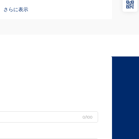
ドレールが機能性と美的魅力の両方に及
面処
さらに表示
さら
ぼす変革的影響を、ますます認識するよ
び耐
うになっています。製品設計において、
直線
精度の高い動きを実現しつつ…
いて
0/100