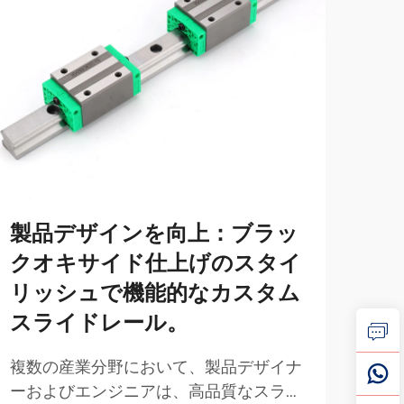
製品デザインを向上：ブラッ
性
クオキサイド仕上げのスタイ
き
リッシュで機能的なカスタム
よ
スライドレール。
せ
複数の産業分野において、製品デザイナ
クロ
ーおよびエンジニアは、高品質なスライ
指標