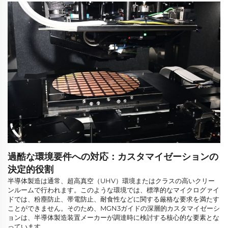
過酷な環境要件への対応：カスタマイゼーションの
決定的役割
半導体製造は通常、超高真空（UHV）環境またはクラスの高いクリー
ンルームで行われます。このような環境では、標準的なマイクログァイ
ドでは、粉塵防止、帯電防止、耐食性などに関する厳格な要求を満たす
ことができません。そのため、MGN3ガイドの深層的カスタマイゼーシ
ョンは、半導体製造装置メーカーが調達時に検討する核心的な要素とな
っています。