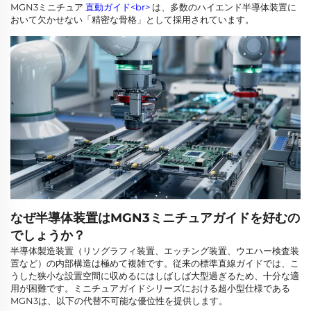
MGN3ミニチュア
直動ガイド<br>
は、多数のハイエンド半導体装置に
おいて欠かせない「精密な骨格」として採用されています。
なぜ半導体装置はMGN3ミニチュアガイドを好むの
でしょうか？
半導体製造装置（リソグラフィ装置、エッチング装置、ウエハー検査装
置など）の内部構造は極めて複雑です。従来の標準直線ガイドでは、こ
うした狭小な設置空間に収めるにはしばしば大型過ぎるため、十分な適
用が困難です。ミニチュアガイドシリーズにおける超小型仕様である
MGN3は、以下の代替不可能な優位性を提供します。