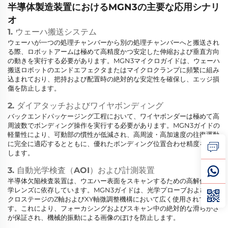
半導体製造装置におけるMGN3の主要な応用シナリ
オ
1. ウェーハ搬送システム
ウェーハが一つの処理チャンバーから別の処理チャンバーへと搬送され
る際、ロボットアームは極めて高精度かつ安定した伸縮および垂直方向
の動きを実行する必要があります。MGN3マイクロガイドは、ウェーハ
搬送ロボットのエンドエフェクタまたはマイクロクランプに頻繁に組み
込まれており、把持および配置時の絶対的な安定性を確保し、エッジ損
傷を防止します。
2. ダイアタッチおよびワイヤボンディング
バックエンドパッケージング工程において、ワイヤボンダーは極めて高
周波数でボンディング操作を実行する必要があります。MGN3ガイドの
軽量性により、可動部の慣性が低減され、高周波・高加速度の往復運動
に完全に適応するとともに、優れたボンディング位置合わせ精度を維持
します。
3. 自動光学検査（AOI）および計測装置
半導体欠陥検査装置は、ウエハー表面をスキャンするための高解像度光
学レンズに依存しています。MGN3ガイドは、光学プローブおよびマイ
クロステージのZ軸およびXY軸微調整機構において広く使用されていま
す。これにより、フォーカシングおよびスキャン中の絶対的な滑らかさ
が保証され、機械的振動による画像のぼけを防止します。