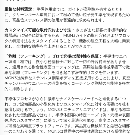
厳格な材料選定：
半導体用途では、ガイドが高剛性を有するととも
に、クリーンルーム環境において極めて低い粒子発生率を実現するため
に、高品位ステンレス鋼の使用が普遍的に求められます。
カスタマイズ可能な取付穴および寸法：
さまざまな顧客の非標準的な
機器設計に完全に対応するため、MGN3ガイドの取付穴径およびブロッ
クの特定寸法をカスタマイズすることで、機器の組立工程を大幅に簡素
化し、全体的な効率を向上させることができます。
「剥離（フレーキング）」ゼロで究極の清浄性を保証：
半導体ウエハ
ー製造工程では、微小な粉塵粒子に対して一切の許容範囲がありませ
ん。適用される耐食性表面コーティングは、高周波往復機械摩擦下で微
細な剥離（フレーキング）を引き起こす潜在的リスクを伴います。
MGN3は純粋なステンレス鋼製ボディを直接採用することにより、真空
チャンバーやウエハーへの汚染を招くコーティング剥離の可能性を根本
的に排除します。
半導体プロセスがさらに微細なナノスケールノードへと進化するにつ
れ、コア設備部品の小型化およびカスタマイズ化に対する需要は今後も
急増し続けるでしょう。MGN3ミニチュアリニアガイドは、単なる標準
化された伝動部品ではなく、半導体顧客の特定ニーズ（例：穴径や表面
処理のカスタマイズ）に基づいて深く最適化可能な、高度にカスタマイ
ズ可能な高精度プラットフォームです。高品質な機械加工と厳密な細部
へのこだわりを通じて、MGN3は世界中の半導体産業における反復的な