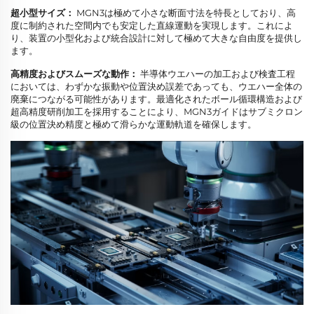
超小型サイズ：
MGN3は極めて小さな断面寸法を特長としており、高
度に制約された空間内でも安定した直線運動を実現します。これによ
り、装置の小型化および統合設計に対して極めて大きな自由度を提供し
ます。
高精度およびスムーズな動作：
半導体ウエハーの加工および検査工程
においては、わずかな振動や位置決め誤差であっても、ウエハー全体の
廃棄につながる可能性があります。最適化されたボール循環構造および
超高精度研削加工を採用することにより、MGN3ガイドはサブミクロン
級の位置決め精度と極めて滑らかな運動軌道を確保します。