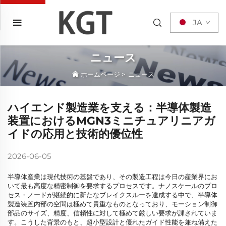
JA
ニュース
ホームページ
>
ニュース
ハイエンド製造業を支える：半導体製造
装置におけるMGN3ミニチュアリニアガ
イドの応用と技術的優位性
2026-06-05
半導体産業は現代技術の基盤であり、その製造工程は今日の産業界にお
いて最も高度な精密制御を要求するプロセスです。ナノスケールのプロ
セス・ノードが継続的に新たなブレイクスルーを達成する中で、半導体
製造装置内部の空間は極めて貴重なものとなっており、モーション制御
部品のサイズ、精度、信頼性に対して極めて厳しい要求が課されていま
す。こうした背景のもと、超小型設計と優れたガイド性能を兼ね備えた