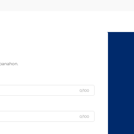
panahon.
0/100
0/100