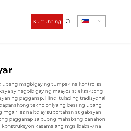
TL
Kumuha ng
Quote
yar
yo upang magbigay ng tumpak na kontrol sa
t-kaya ay nagbibigay ng maayos at eksaktong
an ng pagganap. Hindi tulad ng tradisyonal
apapanahong teknolohiya ng bearing upang
mga riles na ito ay suportahan at gabayan
ehong pagganap sa buong mahabang panahon
 na konstruksyon kasama ang mga ibabaw na