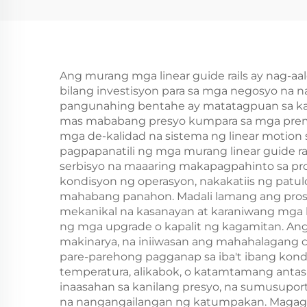
Ang murang mga linear guide rails ay nag-aa
bilang investisyon para sa mga negosyo na 
pangunahing bentahe ay matatagpuan sa kan
mas mababang presyo kumpara sa mga premiu
mga de-kalidad na sistema ng linear motion 
pagpapanatili ng mga murang linear guide ra
serbisyo na maaaring makapagpahinto sa pro
kondisyon ng operasyon, nakakatiis ng patu
mahabang panahon. Madali lamang ang proses
mekanikal na kasanayan at karaniwang mga
ng mga upgrade o kapalit ng kagamitan. Ang
makinarya, na iniiwasan ang mahahalagang cu
pare-parehong pagganap sa iba't ibang kond
temperatura, alikabok, o katamtamang antas
inaasahan sa kanilang presyo, na sumusupor
na nangangailangan ng katumpakan. Magagamit