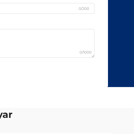
0/200
0/1000
yar