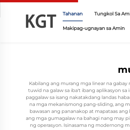
Tahanan
Tungkol Sa Am
Makipag-ugnayan sa Amin
mu
Kabilang ang murang mga linear na gabay 
tuwid na galaw sa iba't ibang aplikasyon s
paggalaw sa isang nakatakdang landas haba
na mga mekanismong pang-sliding, ang mu
bawasan ang pananakop at mapataas ang ka
ang mga gumagalaw na bahagi nang may pi
ng operasyon. Isinasama ng modernong mur