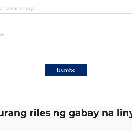
Isumite
rang riles ng gabay na lin