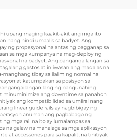
nhi upang maging kaakit-akit ang mga ito
on nang hindi umaalis sa badyet. Ang
ay ng propesyonal na antas ng pagganap sa
-daan sa mga kumpanya na mag-deploy ng
perasyonal na badyet. Ang pangangailangan sa
tagalang gastos at iniiwasan ang madalas na
-manghang tibay sa ilalim ng normal na
rasyon at katumpakan sa posisyon sa
a nangangailangan lang ng pangunahing
 at minuminimize ang downtime sa panahon
tiyak ang kompatibilidad sa umiiral nang
ang linear guide rails ay nagbibigay ng
ng operasyon anuman ang pagbabago ng
ng mga rail na ito ay lumalampas sa
os na galaw na mahalaga sa mga aplikasyon
t accessories para sa kapalit, na tinitiyak