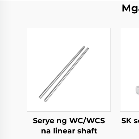
Mg
Serye ng WC/WCS
SK s
na linear shaft