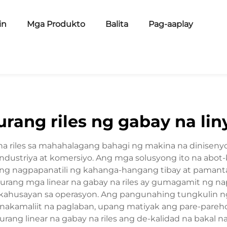
in
Mga Produkto
Balita
Pag-aaplay
rang riles ng gabay na lin
na riles sa mahahalagang bahagi ng makina na dinisen
a industriya at komersiyo. Ang mga solusyong ito na abo
ng nagpapanatili ng kahanga-hangang tibay at pamantay
rang mga linear na gabay na riles ay gumagamit ng n
husayan sa operasyon. Ang pangunahing tungkulin ng 
nakamaliit na paglaban, upang matiyak ang pare-par
ang linear na gabay na riles ang de-kalidad na bakal