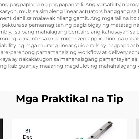
ang pagpaplano ng pagpapanatili. Ang versatility ng mga
likasyon, mula sa simpleng linear actuators hanggang sa
ment dahil sa malawak nilang gamit. Ang mga rail na it
aktura sa pamamagitan ng pagbibigay ng matatag na p
mbly. Isa pang mahalagang bentahe ang kahusayan sa e
mo ng kuryente sa mga motorized application, na naka
reliability ng mga murang linear guide rails ay nagpapab
are-parehong pamamahala ng workflow at delivery sched
t-kaya ay nakakatugon sa mahahalagang pamantayan sa
an ang kabiguan ay maaaring magdulot ng mahahalagang
Mga Praktikal na Tip
31
Dec