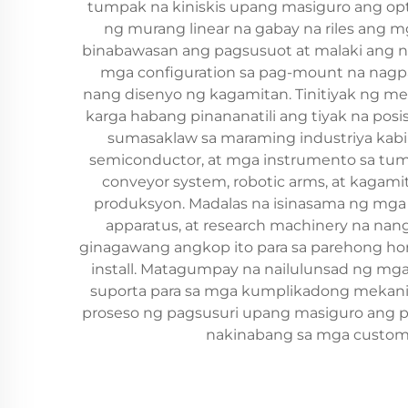
tumpak na kiniskis upang masiguro ang opt
ng murang linear na gabay na riles ang 
binabawasan ang pagsusuot at malaki ang n
mga configuration sa pag-mount na nagpa
nang disenyo ng kagamitan. Tinitiyak ng mek
karga habang pinananatili ang tiyak na posis
sumasaklaw sa maraming industriya kabi
semiconductor, at mga instrumento sa tum
conveyor system, robotic arms, at kagam
produksyon. Madalas na isinasama ng mga k
apparatus, at research machinery na nan
ginagawang angkop ito para sa parehong hori
install. Matagumpay na nailulunsad ng mga 
suporta para sa mga kumplikadong mekanik
proseso ng pagsusuri upang masiguro ang 
nakinabang sa mga custome