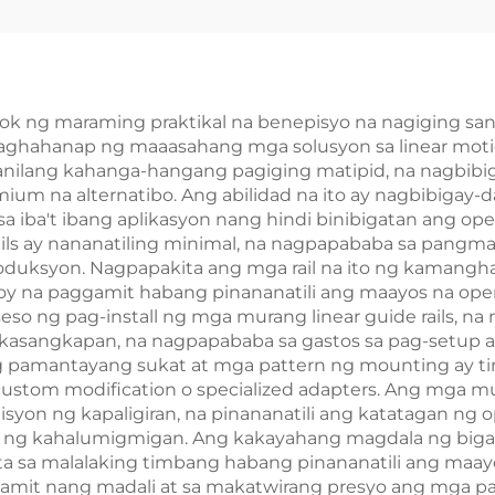
lok ng maraming praktikal na benepisyo na nagiging sa
naghahanap ng maaasahang mga solusyon sa linear moti
ilang kahanga-hangang pagiging matipid, na nagbibig
m na alternatibo. Ang abilidad na ito ay nagbibigay
sa iba't ibang aplikasyon nang hindi binibigatan ang o
ils ay nananatiling minimal, na nagpapababa sa pangma
duksyon. Nagpapakita ang mga rail na ito ng kamangha
loy na paggamit habang pinananatili ang maayos na ope
o ng pag-install ng mga murang linear guide rails, n
 kasangkapan, na nagpapababa sa gastos sa pag-setup
 pamantayang sukat at mga pattern ng mounting ay tini
stom modification o specialized adapters. Ang mga mur
isyon ng kapaligiran, na pinananatili ang katatagan 
 ng kahalumigmigan. Ang kakayahang magdala ng bigat 
ta sa malalaking timbang habang pinananatili ang maay
 nang madali at sa makatwirang presyo ang mga parte a