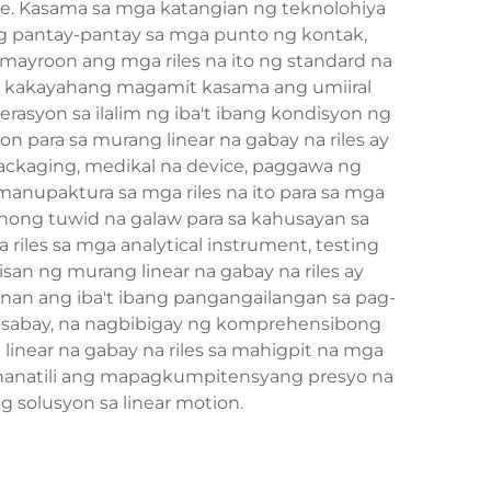
he. Kasama sa mga katangian ng teknolohiya
ng pantay-pantay sa mga punto ng kontak,
ayroon ang mga riles na ito ng standard na
sa kakayahang magamit kasama ang umiiral
rasyon sa ilalim ng iba't ibang kondisyon ng
on para sa murang linear na gabay na riles ay
ackaging, medikal na device, paggawa ng
nupaktura sa mga riles na ito para sa mga
hong tuwid na galaw para sa kahusayan sa
iles sa mga analytical instrument, testing
an ng murang linear na gabay na riles ay
unan ang iba't ibang pangangailangan sa pag-
bay-sabay, na nagbibigay ng komprehensibong
near na gabay na riles sa mahigpit na mga
nanatili ang mapagkumpitensyang presyo na
solusyon sa linear motion.