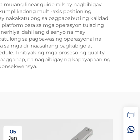
 murang linear guide rails ay nagbibigay-
 kumplikadong multi-axis positioning
o ay nakakatulong sa pagpapabuti ng kalidad
latform para sa mga operasyon tulad ng
nerhiya, dahil ang disenyo na may
katulong sa pagbawas ng operasyonal na
aba sa mga di inaasahang pagkabigo at
ule. Tinitiyak ng mga proseso ng quality
 pagganap, na nagbibigay ng kapayapaan ng
 konsekwensya.
05
Jan