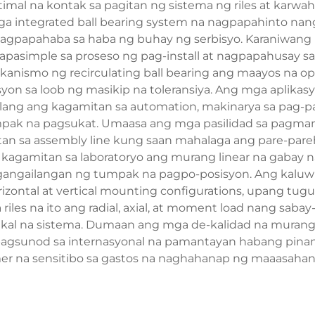
imal na kontak sa pagitan ng sistema ng riles at karwa
mga integrated ball bearing system na nagpapahinto na
agpapahaba sa haba ng buhay ng serbisyo. Karaniwang m
pasimple sa proseso ng pag-install at nagpapahusay 
anismo ng recirculating ball bearing ang maayos na ope
yon sa loob ng masikip na toleransiya. Ang mga aplikasy
lang ang kagamitan sa automation, makinarya sa pag-p
pak na pagsukat. Umaasa ang mga pasilidad sa pagmama
itan sa assembly line kung saan mahalaga ang pare-pare
agamitan sa laboratoryo ang murang linear na gabay na r
gangailangan ng tumpak na pagpo-posisyon. Ang kaluwis
zontal at vertical mounting configurations, upang tug
riles na ito ang radial, axial, at moment load nang sa
al na sistema. Dumaan ang mga de-kalidad na murang li
pagsunod sa internasyonal na pamantayan habang pina
r na sensitibo sa gastos na naghahanap ng maaasahang 