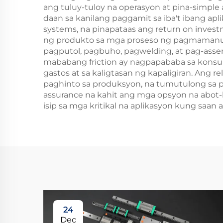
ang tuluy-tuloy na operasyon at pina-simple 
daan sa kanilang paggamit sa iba't ibang ap
systems, na pinapataas ang return on invest
ng produkto sa mga proseso ng pagmamanup
pagputol, pagbuho, pagwelding, at pag-asse
mababang friction ay nagpapababa sa konsu
gastos at sa kaligtasan ng kapaligiran. Ang 
paghinto sa produksyon, na tumutulong sa p
assurance na kahit ang mga opsyon na abo
isip sa mga kritikal na aplikasyon kung sa
24
Dec