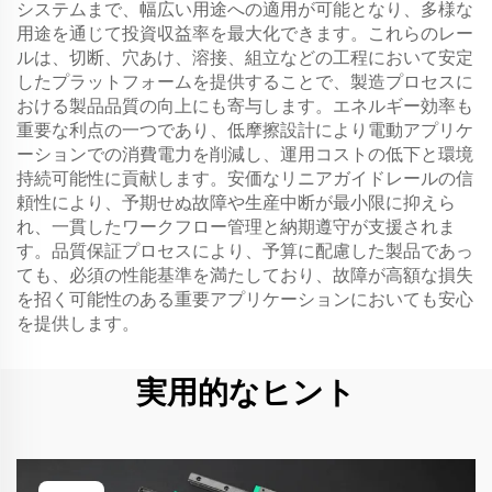
システムまで、幅広い用途への適用が可能となり、多様な
用途を通じて投資収益率を最大化できます。これらのレー
ルは、切断、穴あけ、溶接、組立などの工程において安定
したプラットフォームを提供することで、製造プロセスに
おける製品品質の向上にも寄与します。エネルギー効率も
重要な利点の一つであり、低摩擦設計により電動アプリケ
ーションでの消費電力を削減し、運用コストの低下と環境
持続可能性に貢献します。安価なリニアガイドレールの信
頼性により、予期せぬ故障や生産中断が最小限に抑えら
れ、一貫したワークフロー管理と納期遵守が支援されま
す。品質保証プロセスにより、予算に配慮した製品であっ
ても、必須の性能基準を満たしており、故障が高額な損失
を招く可能性のある重要アプリケーションにおいても安心
を提供します。
実用的なヒント