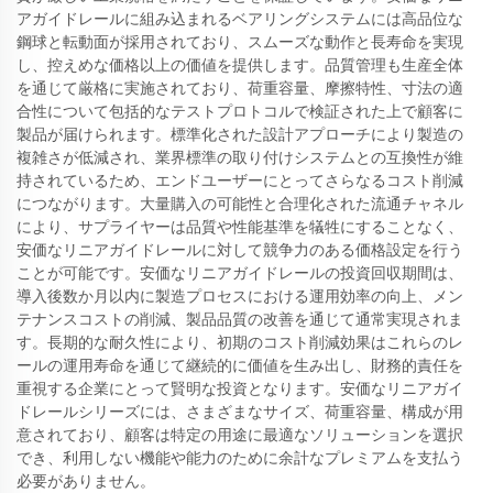
アガイドレールに組み込まれるベアリングシステムには高品位な
鋼球と転動面が採用されており、スムーズな動作と長寿命を実現
し、控えめな価格以上の価値を提供します。品質管理も生産全体
を通じて厳格に実施されており、荷重容量、摩擦特性、寸法の適
合性について包括的なテストプロトコルで検証された上で顧客に
製品が届けられます。標準化された設計アプローチにより製造の
複雑さが低減され、業界標準の取り付けシステムとの互換性が維
持されているため、エンドユーザーにとってさらなるコスト削減
につながります。大量購入の可能性と合理化された流通チャネル
により、サプライヤーは品質や性能基準を犠牲にすることなく、
安価なリニアガイドレールに対して競争力のある価格設定を行う
ことが可能です。安価なリニアガイドレールの投資回収期間は、
導入後数か月以内に製造プロセスにおける運用効率の向上、メン
テナンスコストの削減、製品品質の改善を通じて通常実現されま
す。長期的な耐久性により、初期のコスト削減効果はこれらのレ
ールの運用寿命を通じて継続的に価値を生み出し、財務的責任を
重視する企業にとって賢明な投資となります。安価なリニアガイ
ドレールシリーズには、さまざまなサイズ、荷重容量、構成が用
意されており、顧客は特定の用途に最適なソリューションを選択
でき、利用しない機能や能力のために余計なプレミアムを支払う
必要がありません。