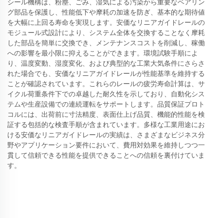
シール機構は、粉塵、ごみ、湿気による汚染から重要なベアリン
グ部品を保護し、性能低下や摩耗の加速を防ぎ、基本的な期待値
を大幅に上回る寿命を実現します。安価なリニアガイドレールの
モジュール式設計により、システム全体を交換することなく摩耗
した部品を簡単に交換でき、メンテナンスコストを削減し、稼働
への影響を最小限に抑えることができます。環境試験手順によ
り、温度変動、湿度変化、および典型的な工業大気条件にさらさ
れた場合でも、安価なリニアガイドレールが性能基準を維持する
ことが確認されています。これらのレールの疲労寿命計算は、サ
イクル荷重条件下での卓越した耐久性を示しており、自動化シス
テムや生産設備での連続運転をサポートします。品質保証プロト
コルには、出荷前に寸法精度、表面仕上げ品質、機能的性能を検
証する包括的な検査手順が含まれています。多様な工業用途にお
ける安価なリニアガイドレールの実績は、さまざまなビジネス分
野やアプリケーション要件において、費用対効果を維持しつつ一
貫して信頼できる性能を提供できることへの信頼を裏付けていま
す。