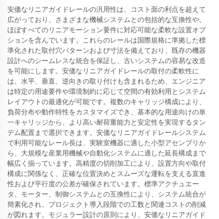
安価なリニアガイドレールの汎用性は、コスト面の利点を超えて
広がっており、さまざまな機械システムとの包括的な互換性や、
ほぼすべてのリニアモーション要件に対応可能な柔軟な設置オプ
ションを含んでいます。これらのレールは国際規格に準拠した標
準化された取付穴パターンおよび寸法を備えており、既存の機器
設計へのシームレスな統合を保証し、古いシステムの容易な改造
を可能にします。安価なリニアガイドレールの取付の柔軟性に
は、水平、垂直、逆向きの取り付けも含まれるため、エンジニア
は特定の用途要件や環境制約に応じて空間の有効利用とシステム
レイアウトの最適化が可能です。複数のキャリッジ構成により、
負荷分布や動作特性をカスタマイズでき、基本的な用途向けの単
一キャリッジから、より高い耐荷重能力と安定性を実現するタン
デム配置まで選択できます。安価なリニアガイドレールシステム
で利用可能なレール長は、実験室機器に適した小型アセンブリか
ら、大規模な産業用機械や自動化システムに適した延長構成まで
幅広く揃っています。高精度の切削加工により、設置方向や取付
構成に関係なく、正確な位置決めとスムーズな運転を支える直進
性および平行度の公差が確保されています。標準アクチュエー
タ、モーター、制御システムとの互換性により、システム統合が
簡素化され、プロジェクト導入段階での工数と関連コストの削減
が図れます。モジュラー設計の原則により、安価なリニアガイド