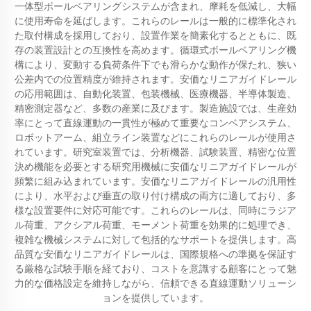
一体型ボールベアリングシステムが含まれ、摩耗を低減し、大幅
に使用寿命を延ばします。これらのレールは一般的に標準化され
た取付構成を採用しており、設置作業を簡素化するとともに、既
存の装置設計との互換性を高めます。循環式ボールベアリング機
構により、変動する負荷条件下でも滑らかな動作が保たれ、狭い
公差内での位置精度が維持されます。安価なリニアガイドレール
の応用範囲は、自動化装置、包装機械、医療機器、半導体製造、
精密測定器など、多数の産業に及びます。製造施設では、生産効
率にとって直線運動の一貫性が極めて重要なコンベアシステム、
ロボットアーム、組立ライン装置などにこれらのレールが使用さ
れています。研究室装置では、分析機器、試験装置、精密な位置
決め機能を必要とする研究用機械に安価なリニアガイドレールが
頻繁に組み込まれています。安価なリニアガイドレールの汎用性
により、水平および垂直の取り付け構成の両方に適しており、多
様な設置要件に対応可能です。これらのレールは、同時にラジア
ル荷重、アクシアル荷重、モーメント荷重を効果的に処理でき、
複雑な機械システムに対して包括的なサポートを提供します。高
品質な安価なリニアガイドレールは、国際規格への準拠を保証す
る厳格な試験手順を経ており、コストを意識する顧客にとって魅
力的な価格設定を維持しながら、信頼できる直線運動ソリューシ
ョンを提供しています。