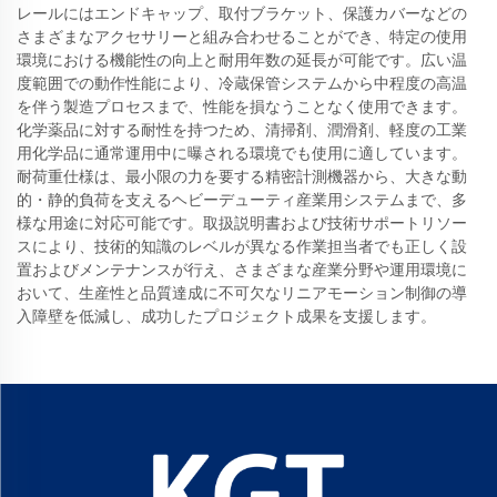
レールにはエンドキャップ、取付ブラケット、保護カバーなどの
さまざまなアクセサリーと組み合わせることができ、特定の使用
環境における機能性の向上と耐用年数の延長が可能です。広い温
度範囲での動作性能により、冷蔵保管システムから中程度の高温
を伴う製造プロセスまで、性能を損なうことなく使用できます。
化学薬品に対する耐性を持つため、清掃剤、潤滑剤、軽度の工業
用化学品に通常運用中に曝される環境でも使用に適しています。
耐荷重仕様は、最小限の力を要する精密計測機器から、大きな動
的・静的負荷を支えるヘビーデューティ産業用システムまで、多
様な用途に対応可能です。取扱説明書および技術サポートリソー
スにより、技術的知識のレベルが異なる作業担当者でも正しく設
置およびメンテナンスが行え、さまざまな産業分野や運用環境に
おいて、生産性と品質達成に不可欠なリニアモーション制御の導
入障壁を低減し、成功したプロジェクト成果を支援します。