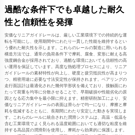
過酷な条件下でも卓越した耐久
性と信頼性を発揮
安価なリニアガイドレールは、厳しい工業環境下での持続的な運
転を可能にし、使用期間中にわたり一貫した性能を維持するとい
う優れた耐久性を示します。これらのレールの製造に用いられる
構造方法では、通常の負荷条件下で摩耗、腐食、変形に耐える高
強度鋼合金が採用されており、過酷な環境においても信頼性の高
い運用を保証しています。高度な熱処理プロセスにより、リニア
ガイドレールの素材特性が向上し、硬度と疲労抵抗性が高まりつ
つ、精密用途に必要な寸法安定性が保持されます。ベアリングの
走行面設計は最適化された幾何学形状を備えており、接触面にわ
たって荷重を均等に分散させることで、早期破損や性能劣化の原
因となる応力集中を最小限に抑えます。精密研削加工により、安
価なリニアガイドレールの表面は滑らかで均一になり、摩擦と摩
耗を低減するとともに、長期間にわたり安定した動きを実現しま
す。これらのレールに統合された潤滑システムは、高温・低温を
含む工業環境でよく見られる温度範囲においても適切な粘度を維
持する高品質の潤滑剤を使用し、摩耗から効果的に保護します。