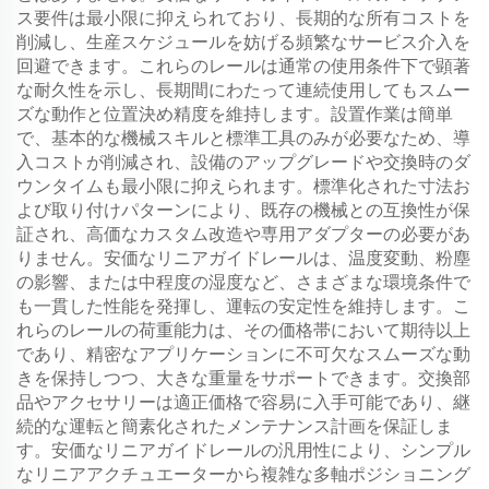
ス要件は最小限に抑えられており、長期的な所有コストを
削減し、生産スケジュールを妨げる頻繁なサービス介入を
回避できます。これらのレールは通常の使用条件下で顕著
な耐久性を示し、長期間にわたって連続使用してもスムー
ズな動作と位置決め精度を維持します。設置作業は簡単
で、基本的な機械スキルと標準工具のみが必要なため、導
入コストが削減され、設備のアップグレードや交換時のダ
ウンタイムも最小限に抑えられます。標準化された寸法お
よび取り付けパターンにより、既存の機械との互換性が保
証され、高価なカスタム改造や専用アダプターの必要があ
りません。安価なリニアガイドレールは、温度変動、粉塵
の影響、または中程度の湿度など、さまざまな環境条件で
も一貫した性能を発揮し、運転の安定性を維持します。こ
れらのレールの荷重能力は、その価格帯において期待以上
であり、精密なアプリケーションに不可欠なスムーズな動
きを保持しつつ、大きな重量をサポートできます。交換部
品やアクセサリーは適正価格で容易に入手可能であり、継
続的な運転と簡素化されたメンテナンス計画を保証しま
す。安価なリニアガイドレールの汎用性により、シンプル
なリニアアクチュエーターから複雑な多軸ポジショニング