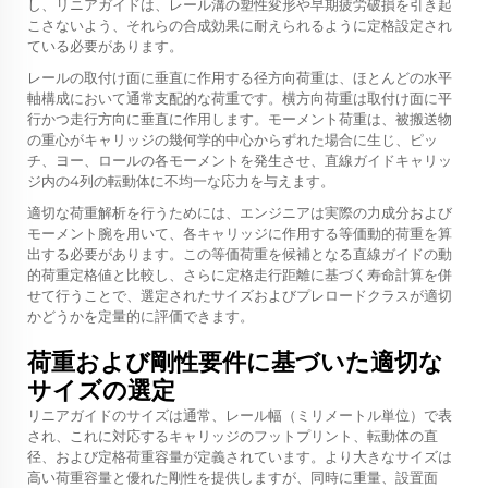
し、リニアガイドは、レール溝の塑性変形や早期疲労破損を引き起
こさないよう、それらの合成効果に耐えられるように定格設定され
ている必要があります。
レールの取付け面に垂直に作用する径方向荷重は、ほとんどの水平
軸構成において通常支配的な荷重です。横方向荷重は取付け面に平
行かつ走行方向に垂直に作用します。モーメント荷重は、被搬送物
の重心がキャリッジの幾何学的中心からずれた場合に生じ、ピッ
チ、ヨー、ロールの各モーメントを発生させ、直線ガイドキャリッ
ジ内の4列の転動体に不均一な応力を与えます。
適切な荷重解析を行うためには、エンジニアは実際の力成分および
モーメント腕を用いて、各キャリッジに作用する等価動的荷重を算
出する必要があります。この等価荷重を候補となる直線ガイドの動
的荷重定格値と比較し、さらに定格走行距離に基づく寿命計算を併
せて行うことで、選定されたサイズおよびプレロードクラスが適切
かどうかを定量的に評価できます。
荷重および剛性要件に基づいた適切な
サイズの選定
リニアガイドのサイズは通常、レール幅（ミリメートル単位）で表
され、これに対応するキャリッジのフットプリント、転動体の直
径、および定格荷重容量が定義されています。より大きなサイズは
高い荷重容量と優れた剛性を提供しますが、同時に重量、設置面