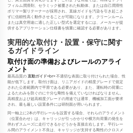
フィルム潤滑剤、セラミック被覆された転動体、または自己潤滑性
ポリマー製リテーナーが採用され、直線ガイドを汚染を引き起こさ
ずに信頼性高く動作させることが可能になります。クリーンルーム
または真空用途に適した正しい型式を選定するには、メーカーが提
供するアプリケーション仕様書を慎重に確認する必要があります。
実用的な取付け・設置・保守に関す
るガイドライン
取付け面の準備およびレールのアライ
メント
最高品質の
直動ガイド<br>
不適切な表面に取り付けられた場合、性
能が低下します。取付け面は、リニアガイドの精度グレードで規定
された公差範囲内で平滑である必要があり、また、運転時の荷重に
よるたわみを防ぐのに十分な剛性を備えていなければなりません。
高精度および超高精度グレードの用途では通常、機械加工面が要求
され、最も厳しい設置条件には研削面が用いられます。
同一軸上に2本の平行レールを設置する場合、それらのアライメント
（位置合わせ）は、キャリッジが引っかかりや横方向荷重の発生を
伴わずスムーズに走行できるかどうかを直接左右します。平行レー
ル間のアライメント不良は、キャリッジが支持する剛性のクロスメ