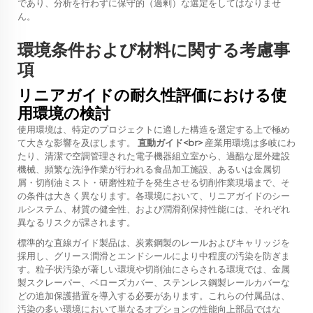
であり、分析を行わずに保守的（過剰）な選定をしてはなりませ
ん。
環境条件および材料に関する考慮事
項
リニアガイドの耐久性評価における使
用環境の検討
使用環境は、特定のプロジェクトに適した構造を選定する上で極め
て大きな影響を及ぼします。
直動ガイド<br>
産業用環境は多岐にわ
たり、清潔で空調管理された電子機器組立室から、過酷な屋外建設
機械、頻繁な洗浄作業が行われる食品加工施設、あるいは金属切
屑・切削油ミスト・研磨性粒子を発生させる切削作業現場まで、そ
の条件は大きく異なります。各環境において、リニアガイドのシー
ルシステム、材質の健全性、および潤滑剤保持性能には、それぞれ
異なるリスクが課されます。
標準的な直線ガイド製品は、炭素鋼製のレールおよびキャリッジを
採用し、グリース潤滑とエンドシールにより中程度の汚染を防ぎま
す。粒子状汚染が著しい環境や切削油にさらされる環境では、金属
製スクレーパー、ベローズカバー、ステンレス鋼製レールカバーな
どの追加保護措置を導入する必要があります。これらの付属品は、
汚染の多い環境において単なるオプションの性能向上部品ではな