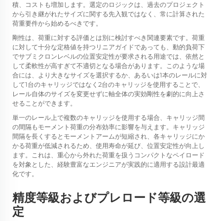
積、コストも増加します。選定のロジックは、過去のプロジェクト
から引き継がれたサイズに関する先入観ではなく、常に計算された
荷重要件から始めるべきです。
剛性は、荷重に対する評価とは別に検討すべき関連要素です。荷重
に対して十分な定格値を持つリニアガイドであっても、動的負荷下
でサブミクロンレベルの位置安定性が要求される用途では、依然と
して柔軟性が高すぎて不適切となる場合があります。このような場
合には、より大きなサイズを選択するか、あるいは1本のレールに対
して1台のキャリッジではなく2台のキャリッジを使用することで、
レール自体のサイズを変更せずに軸全体の実効剛性を劇的に向上さ
せることができます。
単一のレール上で複数のキャリッジを使用する場合、キャリッジ間
の間隔もモーメント荷重の分布効率に影響を与えます。キャリッジ
間隔を長くするとモーメントアームが短縮され、各キャリッジにか
かる荷重が低減されるため、使用寿命が延び、位置安定性が向上し
ます。これは、重心から外れた荷重を扱うコンパクトなペイロード
を対象とした、経験豊富なエンジニアが実践的に適用する設計最適
化です。
精度等級およびプレロード等級の選
定