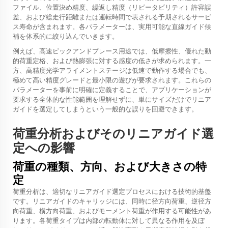
ファイル、位置決め精度、繰返し精度（リピータビリティ）許容誤
差、および総走行距離または運転時間で表される予期されるサービ
ス寿命が含まれます。各パラメーターは、実用可能な直線ガイド候
補を体系的に絞り込んでいきます。
例えば、高速ピックアンドプレース用途では、低摩擦性、優れた動
的荷重定格、および熱膨張に対する感度の低さが求められます。一
方、高精度光学アライメントステージは低速で動作する場合でも、
極めて高い精度グレードと最小限の遊びが要求されます。これらの
パラメーターを事前に明確に定義することで、アプリケーションが
要求する全体的な性能範囲を理解せずに、単にサイズだけでリニア
ガイドを選定してしまうという一般的な誤りを回避できます。
荷重分析およびそのリニアガイド選
定への影響
荷重の種類、方向、および大きさの特
定
荷重分析は、適切なリニアガイド選定プロセスにおける技術的基盤
です。リニアガイドのキャリッジには、同時に径方向荷重、逆径方
向荷重、横方向荷重、およびモーメント荷重が作用する可能性があ
ります。各荷重タイプは内部の転動体に対して異なる作用を及ぼ