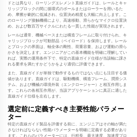
ドとは異なり、ローリングエレメント直線ガイドは、レールとキャ
リッジブロックの間に循環式のボールまたはローラーを用いるた
め、摩擦が劇的に低減され、位置決め精度も大幅に向上します。こ
のローリング接触機構により、高速移動、滑らかなマイクロ位置決
め、および数百万サイクルにわたる一貫した性能が実現されます。
レールは通常、機械ベースまたは構造フレームに取り付けられ、キ
ャリッジブロックが可動部品（ペイロード）を保持します。レール
とブロックの界面は、軸全体の剛性、荷重容量、および運動の滑ら
かさを決定します。エンジニアがこの基本機能を明確に理解してい
れば、実際の運用条件下で、特定の直線ガイド仕様が当該軸に課さ
れる要求を満たすかどうかをより適切に評価できます。
また、直線ガイドが単独で動作するものではない点にも注目する価
値があります。直線ガイドは、駆動機構、構造フレーム、潤滑シス
テム、および機械の環境外装（エンクロージャー）と相互作用しま
す。これらの各相互作用が、当該アプリケーションに真正に適した
直線ガイド仕様を左右します。
選定前に定義すべき主要性能パラメー
ター
特定の直線ガイド製品を評価する前に、エンジニアはその軸が満た
さなければならない性能パラメーターを明確に定義する必要があり
ます。これらのパラメーターには、行程長、最大速度、加速度プロ