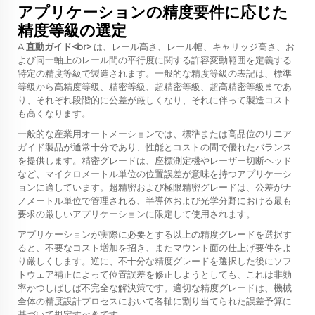
アプリケーションの精度要件に応じた
精度等級の選定
A
直動ガイド<br>
は、レール高さ、レール幅、キャリッジ高さ、お
よび同一軸上のレール間の平行度に関する許容変動範囲を定義する
特定の精度等級で製造されます。一般的な精度等級の表記は、標準
等級から高精度等級、精密等級、超精密等級、超高精密等級まであ
り、それぞれ段階的に公差が厳しくなり、それに伴って製造コスト
も高くなります。
一般的な産業用オートメーションでは、標準または高品位のリニア
ガイド製品が通常十分であり、性能とコストの間で優れたバランス
を提供します。精密グレードは、座標測定機やレーザー切断ヘッド
など、マイクロメートル単位の位置誤差が意味を持つアプリケーシ
ョンに適しています。超精密および極限精密グレードは、公差がナ
ノメートル単位で管理される、半導体および光学分野における最も
要求の厳しいアプリケーションに限定して使用されます。
アプリケーションが実際に必要とする以上の精度グレードを選択す
ると、不要なコスト増加を招き、またマウント面の仕上げ要件をよ
り厳しくします。逆に、不十分な精度グレードを選択した後にソフ
トウェア補正によって位置誤差を修正しようとしても、これは非効
率かつしばしば不完全な解決策です。適切な精度グレードは、機械
全体の精度設計プロセスにおいて各軸に割り当てられた誤差予算に
基づいて規定すべきです。