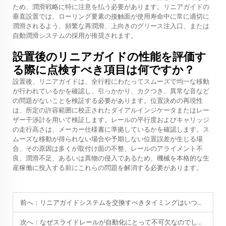
ため、潤滑戦略に特に注意を払う必要があります。リニアガイドの
垂直設置では、ローリング要素の接触面が使用寿命中に常に適切に
潤滑されるよう、頻繁な再潤滑、上向きのグリース注入口、または
自動潤滑システムの採用が推奨されます。
設置後のリニアガイドの性能を評価す
る際に点検すべき項目は何ですか？
設置後、リニアガイドは、全行程にわたってスムーズで均一な移動
が行われているかを確認し、引っかかり、カクつき、異常な音など
の問題がないことを検証する必要があります。位置決めの再現性
は、所定の許容範囲に校正されたダイアルインジケータまたはレー
ザー干渉計を用いて検証します。レールの平行度およびキャリッジ
の走行高さは、メーカー仕様書に準拠しているかを確認します。ス
ムーズな移動が得られない場合や予期しない位置誤差が生じる場
合、その原因は多くが取付け面の不整、レールのアライメント不
良、潤滑不足、あるいは異物の侵入であるため、機械を本格的な生
産稼働に投入する前にこれらの問題を解消する必要があります。
前へ：
リニアガイドシステムを交換すべきタイミングはいつか？
次へ：
なぜスライドレールが自動化にとって不可欠なのでしょうか？