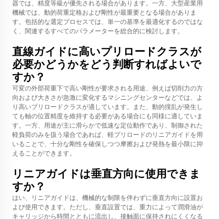
器では、精度等級が優先される場合があります。一方、大型産業用
機械では、動的荷重定格および剛性が最重要となる場合がありま
す。包括的な選定プロセスでは、単一の基準を最適化するのではな
く、関連するすべてのパラメーターを総合的に検討します。
直線ガイドに高いプリロードクラスが
必要かどうかをどう判断すればよいで
すか？
可変の外部荷重下で高い剛性が要求される用途、例えば切削力の方
向および大きさが急激に変化するマシニングセンターなどでは、よ
り高いプリロードクラスが適しています。また、動的撹乱が発生し
ても軸の位置精度を維持する必要がある場合にも同様に適していま
す。一方、用途が主に滑らかで低速な定位動作であり、制御された
軽負荷のみを扱う場合であれば、軽プリロードのリニアガイドを用
いることで、十分な剛性を確保しつつ摩擦および発熱を最小限に抑
えることができます。
リニアガイドは垂直方向に使用できま
すか？
はい、リニアガイドは、機械的な制限を伴わずに垂直方向に設置お
よび使用できます。ただし、垂直設置では、重力によって潤滑油が
キャリッジから時間とともに流出し、接触面に保持されにくくなる