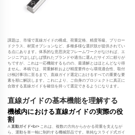
課題は、市場で直線ガイドの構成、荷重定格、精度等級、プリロー
ドクラス、材質オプションなど、多種多様な選択肢が提供されてい
る点にあります。体系的な意思決定フレームワークがなければ、エ
ンジニアはしばしば慣れたブランドや適当に選んだサイズに頼りが
ちですが、これは一応機能するものの、最適解とはほとんどなり得
ません。本稿では、荷重解析および精度要件から環境適合性、取付
け検討事項に至るまで、直線ガイド選定におけるすべての重要な要
素を順に解説します。これにより、ご自身のプロジェクトに真正に
合致する直線ガイドを確信を持って選定できるようになります。
直線ガイドの基本機能を理解する
機械内における直線ガイドの実際の役
割
A
直動ガイド<br>
これは、複数の方向からかかる荷重を支えなが
ら、運動を単一軸に制約する機械部品です。単純なスライド式ガイ