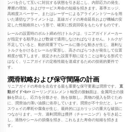
ンバを介して互いに対抗する状態を引き起こし、内部応力の発生、
摩擦の増加、およびサービス寿命の短縮を招きます。基準エッジ、
高精度スペーサー、またはレーザーによるアライメントツールを用
いた適切なアライメントは、直線ガイドの寿命延長および機械の安
定した性能維持という形で、確実に投資回収をもたらすものです。
レールの設置時のボルト締め付けトルクは、リニアガイドメーカー
が指定する順序および数値で適用しなければなりません。トルクが
不足していると、動的荷重下でレールに微小な動きが生じ、過剰な
トルクをかけるとレールが変形し、高さのばらつきが発生して位置
精度が低下します。規定された設置手順に従うことは単なる形式で
はなく、リニアガイドの定格性能を達成するための技術的要件で
す。
潤滑戦略および保守間隔の計画
リニアガイドの寿命を左右する最も重要な保守要素は潤滑です。
直
動ガイド<br>
ローリングエレメント軸受の接触面は、金属同士の接
触を防止し、応力を分散させ、熱を放散し、異物の侵入を防ぐため
に、潤滑油の薄い油膜に依存しています。潤滑が不十分だと、レー
スウェイの摩耗や腐食が生じ、最終的にはカリッジの重大な破損に
つながります。一方、過剰潤滑は攪拌（チャーニング）を引き起こ
し、過熱やシールの損傷を招き、これもまた寿命の短縮を招きま
す。