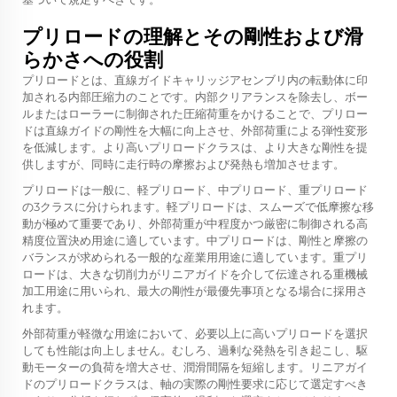
プリロードの理解とその剛性および滑
らかさへの役割
プリロードとは、直線ガイドキャリッジアセンブリ内の転動体に印
加される内部圧縮力のことです。内部クリアランスを除去し、ボー
ルまたはローラーに制御された圧縮荷重をかけることで、プリロー
ドは直線ガイドの剛性を大幅に向上させ、外部荷重による弾性変形
を低減します。より高いプリロードクラスは、より大きな剛性を提
供しますが、同時に走行時の摩擦および発熱も増加させます。
プリロードは一般に、軽プリロード、中プリロード、重プリロード
の3クラスに分けられます。軽プリロードは、スムーズで低摩擦な移
動が極めて重要であり、外部荷重が中程度かつ厳密に制御される高
精度位置決め用途に適しています。中プリロードは、剛性と摩擦の
バランスが求められる一般的な産業用用途に適しています。重プリ
ロードは、大きな切削力がリニアガイドを介して伝達される重機械
加工用途に用いられ、最大の剛性が最優先事項となる場合に採用さ
れます。
外部荷重が軽微な用途において、必要以上に高いプリロードを選択
しても性能は向上しません。むしろ、過剰な発熱を引き起こし、駆
動モーターの負荷を増大させ、潤滑間隔を短縮します。リニアガイ
ドのプリロードクラスは、軸の実際の剛性要求に応じて選定すべき