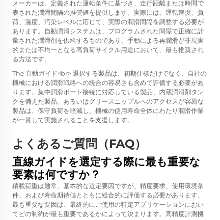
メーカーは、定義された運転条件に基づき、走行距離または時間で
表された潤滑間隔の推奨値を提供します。実際には、運転速度、負
荷、温度、汚染レベルに応じて、実際の潤滑間隔を調整する必要が
あります。自動潤滑システムは、プログラムされた間隔で正確に計
量された潤滑剤を供給するものであり、手動による再潤滑が非現実
的または不均一となる高負荷サイクル用途において、最も推奨され
る方法です。
The
直動ガイド<br>
選択する製品は、初期仕様だけでなく、自社の
機械における潤滑戦略への統合の容易さも含めて評価する必要があ
ります。集中潤滑ポート接続に対応している製品、内蔵潤滑剤タン
クを備えた製品、あるいはグリースニップルへのアクセスが容易な
製品は、保守負荷を軽減し、機械の使用寿命全体にわたり潤滑作業
が一貫して実施されることを支援します。
よくあるご質問（FAQ）
直線ガイドを選定する際に最も重要な
要素は何ですか？
積載荷重は通常、基本的な選定要因ですが、精度要求、使用環境条
件、および寿命期待値とともに総合的に評価する必要があります。
最も重要な要因は、最終的にご使用の特定アプリケーションにおい
てどの制約が最も重要であるかによって決まります。高精度計測機