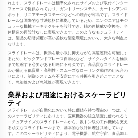
れます。スライドレールは標準化されたサイズおよび取付インター
フェースで提供されており、ガントリーシステム、カートシアンロ
ボット、リニアモータステージなどへの統合が容易です。スライド
レールは国際的な寸法規格に準拠しているため、エンジニアはモジ
ュラーな機械アーキテクチャを設計でき、軸の再構成や交換を、全
体構造の再設計なしに実現できます。このようなモジュラリティ
は、製品の切替頻度が高い柔軟な製造環境において、大きな利点と
なります。
スライドレールは、振動を最小限に抑えながら高速運転を可能にす
るため、ピックアンドプレース自動化など、サイクルタイムを極限
まで短縮する必要がある用途に不可欠です。高品質なスライドレー
ルが備える低質量・高剛性・スムーズなローリング動作の組み合わ
せにより、制御システムを不安定にする共振を引き起こすことな
く、急加速および急減速が実現できます。
業界および用途におけるスケーラビリ
ティ
スライドレールが自動化において特に価値を持つ理由の一つは、そ
のスケーラビリティにあります。医療機器の組立装置に使われるミ
ニチュアサイズのスライドレールから、数トン級の工作機械を支え
る頑丈なスライドレールまで、基本的な設計原理は共通していま
す。このスケーラビリティにより、電子機器、航空宇宙、食品加工