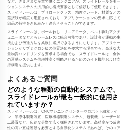
など、さまざまな産業で働くエンジニアが、スライドレールをモー
ションシステムの汎用的な構成要素として信頼して使用できます。
スライドレールは、プリロードクラス、精度グレード、材質などの
選択肢が幅広く用意されており、アプリケーションの要求に応じて
部品の特性をきめ細かく適合させることができます。
スライドレールは、ボールねじ、リニアモータ、ベルト駆動アクチ
ュエータなどともシームレスに統合可能であり、設計者が運動の生
成および伝達方法を柔軟に選択できるようになります。アプリケー
ションがサブミクロン級の位置決めを要求する場合でも、高速な大
量物資ハンドリングを要求する場合でも、スライドレールは、全体
の運動システムを信頼性高く機能させるためのガイド機能および支
持構造を提供します。
よくあるご質問
どのような種類の自動化システムで、
スライドレールが最も一般的に使用さ
れていますか？
スライドレールは、CNCマシニングセンターやロボット組立ライ
ン、半導体製造装置、医療機器製造システム、包装機、レーザー加
工装置など、広範な分野で広く採用されています。高精度かつ反復
性の高い直線運動を必要とする自動化システムであれば、そのコア