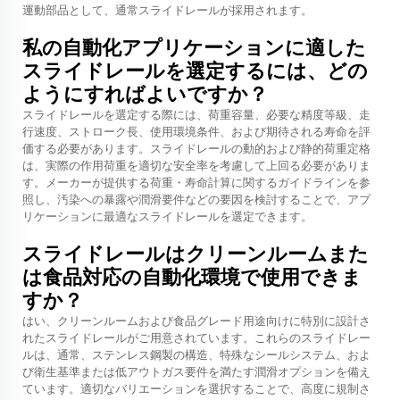
運動部品として、通常スライドレールが採用されます。
私の自動化アプリケーションに適した
スライドレールを選定するには、どの
ようにすればよいですか？
スライドレールを選定する際には、荷重容量、必要な精度等級、走
行速度、ストローク長、使用環境条件、および期待される寿命を評
価する必要があります。スライドレールの動的および静的荷重定格
は、実際の作用荷重を適切な安全率を考慮して上回る必要がありま
す。メーカーが提供する荷重・寿命計算に関するガイドラインを参
照し、汚染への暴露や潤滑要件などの要因を検討することで、アプ
リケーションに最適なスライドレールを選定できます。
スライドレールはクリーンルームまた
は食品対応の自動化環境で使用できま
すか？
はい、クリーンルームおよび食品グレード用途向けに特別に設計さ
れたスライドレールがご用意されています。これらのスライドレー
ルは、通常、ステンレス鋼製の構造、特殊なシールシステム、およ
び衛生基準または低アウトガス要件を満たす潤滑オプションを備え
ています。適切なバリエーションを選択することで、高度に規制さ