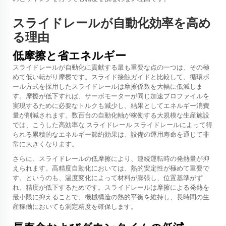
スライドレールが自動化効率を高め
る理由
低摩擦と省エネルギー
スライドレールが自動化に貢献する最も重要な点の一つは、その極
めて低い転がり摩擦です。スライド接触ガイドと比較して、循環ボ
ール方式を採用したスライドレールは摩擦係数を大幅に低減しま
す。摩擦が低下すれば、サーボモーターが同じ加速プロファイルを
実現するために必要なトルクも減少し、結果としてエネルギー消費
量が削減されます。数百台の自動化軸が稼働する大規模な生産施設
では、こうした高効率な
スライドレール
スライドレールによって得
られる累積的なエネルギー節約効果は、設備の運用寿命を通じて非
常に大きくなります。
さらに、スライドレールの低摩擦により、連続運転時の発熱量が抑
えられます。高精度自動化においては、熱的安定性が極めて重要で
す。というのも、温度変化によって材料が膨張し、位置基準がず
れ、精度が低下するためです。スライドレールは摩擦による発熱を
最小限に抑えることで、機械構造の熱的平衡を維持し、長時間の生
産稼働においても測定精度を確保します。