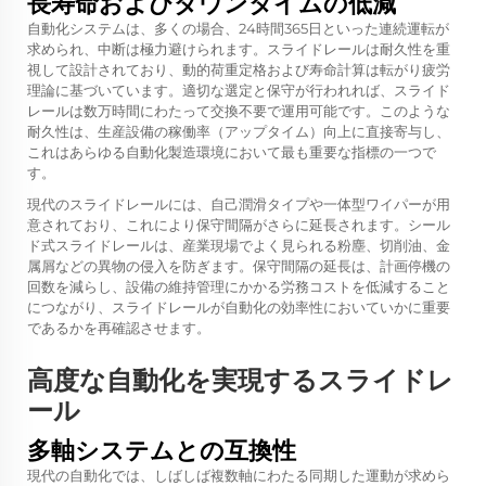
長寿命およびダウンタイムの低減
自動化システムは、多くの場合、24時間365日といった連続運転が
求められ、中断は極力避けられます。スライドレールは耐久性を重
視して設計されており、動的荷重定格および寿命計算は転がり疲労
理論に基づいています。適切な選定と保守が行われれば、スライド
レールは数万時間にわたって交換不要で運用可能です。このような
耐久性は、生産設備の稼働率（アップタイム）向上に直接寄与し、
これはあらゆる自動化製造環境において最も重要な指標の一つで
す。
現代のスライドレールには、自己潤滑タイプや一体型ワイパーが用
意されており、これにより保守間隔がさらに延長されます。シール
ド式スライドレールは、産業現場でよく見られる粉塵、切削油、金
属屑などの異物の侵入を防ぎます。保守間隔の延長は、計画停機の
回数を減らし、設備の維持管理にかかる労務コストを低減すること
につながり、スライドレールが自動化の効率性においていかに重要
であるかを再確認させます。
高度な自動化を実現するスライドレ
ール
多軸システムとの互換性
現代の自動化では、しばしば複数軸にわたる同期した運動が求めら