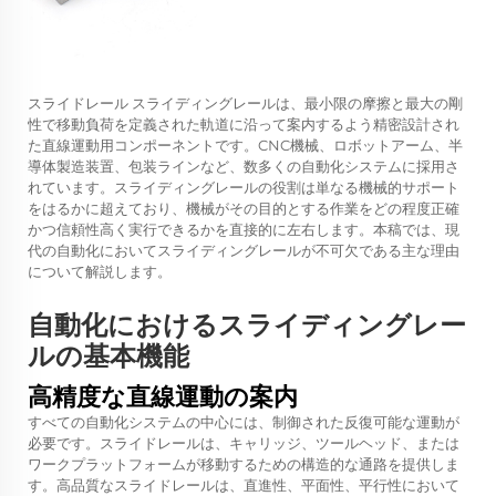
スライドレール
スライディングレールは、最小限の摩擦と最大の剛
性で移動負荷を定義された軌道に沿って案内するよう精密設計され
た直線運動用コンポーネントです。CNC機械、ロボットアーム、半
導体製造装置、包装ラインなど、数多くの自動化システムに採用さ
れています。スライディングレールの役割は単なる機械的サポート
をはるかに超えており、機械がその目的とする作業をどの程度正確
かつ信頼性高く実行できるかを直接的に左右します。本稿では、現
代の自動化においてスライディングレールが不可欠である主な理由
について解説します。
自動化におけるスライディングレー
ルの基本機能
高精度な直線運動の案内
すべての自動化システムの中心には、制御された反復可能な運動が
必要です。スライドレールは、キャリッジ、ツールヘッド、または
ワークプラットフォームが移動するための構造的な通路を提供しま
す。高品質なスライドレールは、直進性、平面性、平行性において