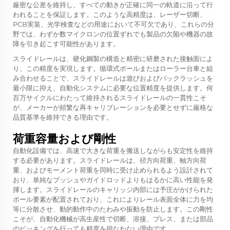
厳密な公差を維持し、すべての動きが正確に同一の軌道に沿って行
われることを保証します。このような高精度は、レーザー切断、
PCB実装、光学検査などの用途において不可欠であり、これらの分
野では、わずか数マイクロンの位置ずれでも製品の欠陥や機器の故
障を引き起こす可能性があります。
スライドレールは、硬化鋼製の構造と精密に研磨された接触面によ
り、この精度を実現します。循環式ボールまたはローラー台車と組
み合わせることで、スライドレールは遊びおよびバックラッシュを
最小限に抑え、自動化システムに必要な位置精度を提供します。何
百万サイクルにわたって維持されるスライドレールの一貫性こそ
が、メーカーが頻繁な再キャリブレーションを必要とせずに厳格な
品質基準を維持できる理由です。
荷重容量および剛性
自動化設備では、高速で大きな荷重を搬送しながらも安定性を維持
する必要があります。スライドレールは、径方向荷重、軸方向荷
重、およびモーメント荷重を同時に受け止められるよう設計されて
おり、単純なブッシュやガイドロッドよりもはるかに高い性能を発
揮します。スライドレールのキャリッジ内部には予圧がかけられた
ボール要素が配置されており、これによりレール表面全体に力を均
等に分散させ、動的動作中のたわみや振動を防止します。この剛性
こそが、自動化機械が高生産性で切断、溶接、プレス、または部品
のピッキングを行っても精度を損なわない理由です。