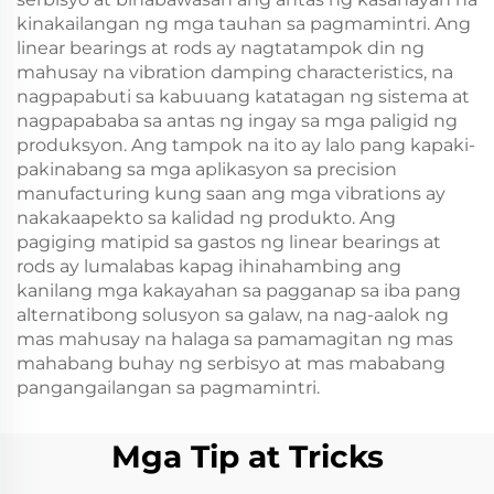
kinakailangan ng mga tauhan sa pagmamintri. Ang
linear bearings at rods ay nagtatampok din ng
mahusay na vibration damping characteristics, na
nagpapabuti sa kabuuang katatagan ng sistema at
nagpapababa sa antas ng ingay sa mga paligid ng
produksyon. Ang tampok na ito ay lalo pang kapaki-
pakinabang sa mga aplikasyon sa precision
manufacturing kung saan ang mga vibrations ay
nakakaapekto sa kalidad ng produkto. Ang
pagiging matipid sa gastos ng linear bearings at
rods ay lumalabas kapag ihinahambing ang
kanilang mga kakayahan sa pagganap sa iba pang
alternatibong solusyon sa galaw, na nag-aalok ng
mas mahusay na halaga sa pamamagitan ng mas
mahabang buhay ng serbisyo at mas mababang
pangangailangan sa pagmamintri.
Mga Tip at Tricks