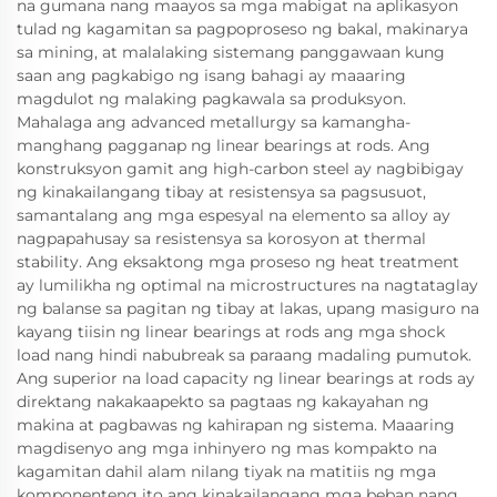
na gumana nang maayos sa mga mabigat na aplikasyon
tulad ng kagamitan sa pagpoproseso ng bakal, makinarya
sa mining, at malalaking sistemang panggawaan kung
saan ang pagkabigo ng isang bahagi ay maaaring
magdulot ng malaking pagkawala sa produksyon.
Mahalaga ang advanced metallurgy sa kamangha-
manghang pagganap ng linear bearings at rods. Ang
konstruksyon gamit ang high-carbon steel ay nagbibigay
ng kinakailangang tibay at resistensya sa pagsusuot,
samantalang ang mga espesyal na elemento sa alloy ay
nagpapahusay sa resistensya sa korosyon at thermal
stability. Ang eksaktong mga proseso ng heat treatment
ay lumilikha ng optimal na microstructures na nagtataglay
ng balanse sa pagitan ng tibay at lakas, upang masiguro na
kayang tiisin ng linear bearings at rods ang mga shock
load nang hindi nabubreak sa paraang madaling pumutok.
Ang superior na load capacity ng linear bearings at rods ay
direktang nakakaapekto sa pagtaas ng kakayahan ng
makina at pagbawas ng kahirapan ng sistema. Maaaring
magdisenyo ang mga inhinyero ng mas kompakto na
kagamitan dahil alam nilang tiyak na matitiis ng mga
komponenteng ito ang kinakailangang mga beban nang