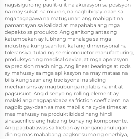
nagsisiguro ng paulit-ulit na akurasyon sa posisyon
na may sukat na mikron, na nagbibigay-daan sa
mga tagagawa na matugunan ang mahigpit na
pamantayan sa kalidad at mapababa ang mga
depekto sa produkto. Ang ganitong antas ng
katumpakan ay lubhang mahalaga sa mga
industriya kung saan kritikal ang dimensyonal na
toleransiya, tulad ng semiconductor manufacturing,
produksyon ng medical device, at mga operasyon
sa precision machining. Ang linear bearings at rods
ay mahusay sa mga aplikasyon na may mataas na
bilis kung saan ang tradisyonal na sliding
mechanisms ay magbubunga ng labis na init at
pagsusuot. Ang disenyo ng rolling element ay
malaki ang nagpapababa sa friction coefficient, na
nagbibigay-daan sa mas mabilis na cycle times at
mas mahusay na produktibidad nang hindi
sinasacrifice ang haba ng buhay ng komponente.
Ang pagbabawas sa friction ay nangangahulugan
din ng mas mababang pagkonsumo ng enerhiya,