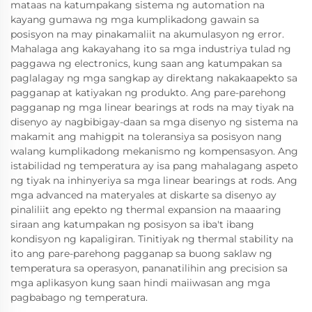
mataas na katumpakang sistema ng automation na
kayang gumawa ng mga kumplikadong gawain sa
posisyon na may pinakamaliit na akumulasyon ng error.
Mahalaga ang kakayahang ito sa mga industriya tulad ng
paggawa ng electronics, kung saan ang katumpakan sa
paglalagay ng mga sangkap ay direktang nakakaapekto sa
pagganap at katiyakan ng produkto. Ang pare-parehong
pagganap ng mga linear bearings at rods na may tiyak na
disenyo ay nagbibigay-daan sa mga disenyo ng sistema na
makamit ang mahigpit na toleransiya sa posisyon nang
walang kumplikadong mekanismo ng kompensasyon. Ang
istabilidad ng temperatura ay isa pang mahalagang aspeto
ng tiyak na inhinyeriya sa mga linear bearings at rods. Ang
mga advanced na materyales at diskarte sa disenyo ay
pinaliliit ang epekto ng thermal expansion na maaaring
siraan ang katumpakan ng posisyon sa iba't ibang
kondisyon ng kapaligiran. Tinitiyak ng thermal stability na
ito ang pare-parehong pagganap sa buong saklaw ng
temperatura sa operasyon, pananatilihin ang precision sa
mga aplikasyon kung saan hindi maiiwasan ang mga
pagbabago ng temperatura.