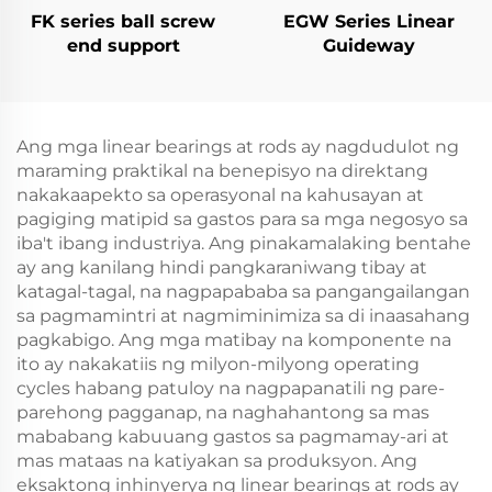
FK series ball screw
EGW Series Linear
end support
Guideway
Ang mga linear bearings at rods ay nagdudulot ng
maraming praktikal na benepisyo na direktang
nakakaapekto sa operasyonal na kahusayan at
pagiging matipid sa gastos para sa mga negosyo sa
iba't ibang industriya. Ang pinakamalaking bentahe
ay ang kanilang hindi pangkaraniwang tibay at
katagal-tagal, na nagpapababa sa pangangailangan
sa pagmamintri at nagmiminimiza sa di inaasahang
pagkabigo. Ang mga matibay na komponente na
ito ay nakakatiis ng milyon-milyong operating
cycles habang patuloy na nagpapanatili ng pare-
parehong pagganap, na naghahantong sa mas
mababang kabuuang gastos sa pagmamay-ari at
mas mataas na katiyakan sa produksyon. Ang
eksaktong inhinyerya ng linear bearings at rods ay