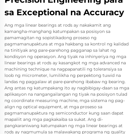
sa Exceptional na Accuracy
Ang mga linear bearings at rods ay nakakamit ang
kamangha-manghang katumpakan sa posisyon sa
pamamagitan ng sopistikadong proseso ng
pagmamanupaktura at mga hakbang sa kontrol ng kalidad
na tinitiyak ang pare-parehong pagganap sa lahat ng
kondisyon ng operasyon. Ang tiyak na inhinyeriya ng mga
linear bearings at rods ay kasangkot ng mga advanced na
machining technique na nagpapanatili ng toleransiya sa
loob ng micrometer, lumilikha ng perpektong tuwid na
landas ng paggalaw at pare-parehong ibabaw ng bearing.
Ang antas ng katumpakang ito ay nagbibigay-daan sa mga
aplikasyon na nangangailangan ng tiyak na posisyon tulad
ng coordinate measuring machine, mga sistema ng pag-
align ng optical equipment, at mga proseso sa
pagmamanupaktura ng semiconductor kung saan dapat
mapaliit ang mga pagkakaiba sa sukat. Ang di-
pangkaraniwang katumpakan ng mga linear bearings at
rods ay nagmumula sa malawakang programa ng quality