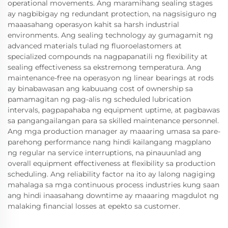
operational movements. Ang maramihang sealing stages
ay nagbibigay ng redundant protection, na nagsisiguro ng
maaasahang operasyon kahit sa harsh industrial
environments. Ang sealing technology ay gumagamit ng
advanced materials tulad ng fluoroelastomers at
specialized compounds na nagpapanatili ng flexibility at
sealing effectiveness sa ekstremong temperatura. Ang
maintenance-free na operasyon ng linear bearings at rods
ay binabawasan ang kabuuang cost of ownership sa
pamamagitan ng pag-alis ng scheduled lubrication
intervals, pagpapahaba ng equipment uptime, at pagbawas
sa pangangailangan para sa skilled maintenance personnel.
Ang mga production manager ay maaaring umasa sa pare-
parehong performance nang hindi kailangang magplano
ng regular na service interruptions, na pinauunlad ang
overall equipment effectiveness at flexibility sa production
scheduling. Ang reliability factor na ito ay lalong nagiging
mahalaga sa mga continuous process industries kung saan
ang hindi inaasahang downtime ay maaaring magdulot ng
malaking financial losses at epekto sa customer.