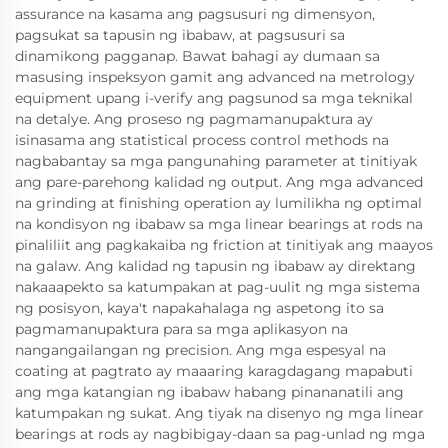
assurance na kasama ang pagsusuri ng dimensyon,
pagsukat sa tapusin ng ibabaw, at pagsusuri sa
dinamikong pagganap. Bawat bahagi ay dumaan sa
masusing inspeksyon gamit ang advanced na metrology
equipment upang i-verify ang pagsunod sa mga teknikal
na detalye. Ang proseso ng pagmamanupaktura ay
isinasama ang statistical process control methods na
nagbabantay sa mga pangunahing parameter at tinitiyak
ang pare-parehong kalidad ng output. Ang mga advanced
na grinding at finishing operation ay lumilikha ng optimal
na kondisyon ng ibabaw sa mga linear bearings at rods na
pinaliliit ang pagkakaiba ng friction at tinitiyak ang maayos
na galaw. Ang kalidad ng tapusin ng ibabaw ay direktang
nakaaapekto sa katumpakan at pag-uulit ng mga sistema
ng posisyon, kaya't napakahalaga ng aspetong ito sa
pagmamanupaktura para sa mga aplikasyon na
nangangailangan ng precision. Ang mga espesyal na
coating at pagtrato ay maaaring karagdagang mapabuti
ang mga katangian ng ibabaw habang pinananatili ang
katumpakan ng sukat. Ang tiyak na disenyo ng mga linear
bearings at rods ay nagbibigay-daan sa pag-unlad ng mga