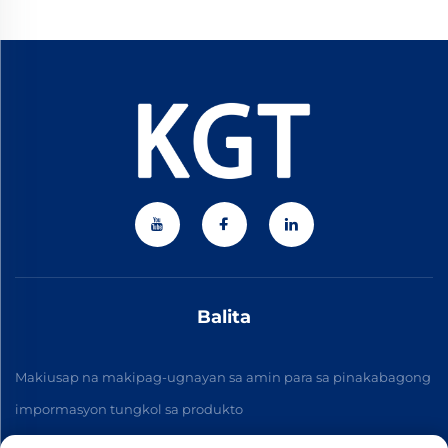
Balita
Makiusap na makipag-ugnayan sa amin para sa pinakabagong
impormasyon tungkol sa produkto