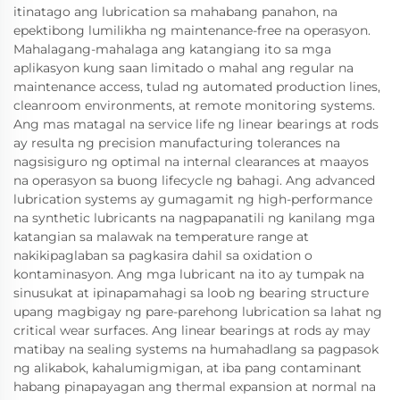
itinatago ang lubrication sa mahabang panahon, na
epektibong lumilikha ng maintenance-free na operasyon.
Mahalagang-mahalaga ang katangiang ito sa mga
aplikasyon kung saan limitado o mahal ang regular na
maintenance access, tulad ng automated production lines,
cleanroom environments, at remote monitoring systems.
Ang mas matagal na service life ng linear bearings at rods
ay resulta ng precision manufacturing tolerances na
nagsisiguro ng optimal na internal clearances at maayos
na operasyon sa buong lifecycle ng bahagi. Ang advanced
lubrication systems ay gumagamit ng high-performance
na synthetic lubricants na nagpapanatili ng kanilang mga
katangian sa malawak na temperature range at
nakikipaglaban sa pagkasira dahil sa oxidation o
kontaminasyon. Ang mga lubricant na ito ay tumpak na
sinusukat at ipinapamahagi sa loob ng bearing structure
upang magbigay ng pare-parehong lubrication sa lahat ng
critical wear surfaces. Ang linear bearings at rods ay may
matibay na sealing systems na humahadlang sa pagpasok
ng alikabok, kahalumigmigan, at iba pang contaminant
habang pinapayagan ang thermal expansion at normal na