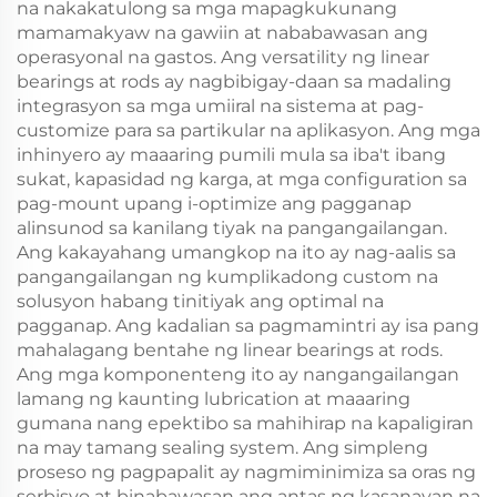
na nakakatulong sa mga mapagkukunang
mamamakyaw na gawiin at nababawasan ang
operasyonal na gastos. Ang versatility ng linear
bearings at rods ay nagbibigay-daan sa madaling
integrasyon sa mga umiiral na sistema at pag-
customize para sa partikular na aplikasyon. Ang mga
inhinyero ay maaaring pumili mula sa iba't ibang
sukat, kapasidad ng karga, at mga configuration sa
pag-mount upang i-optimize ang pagganap
alinsunod sa kanilang tiyak na pangangailangan.
Ang kakayahang umangkop na ito ay nag-aalis sa
pangangailangan ng kumplikadong custom na
solusyon habang tinitiyak ang optimal na
pagganap. Ang kadalian sa pagmamintri ay isa pang
mahalagang bentahe ng linear bearings at rods.
Ang mga komponenteng ito ay nangangailangan
lamang ng kaunting lubrication at maaaring
gumana nang epektibo sa mahihirap na kapaligiran
na may tamang sealing system. Ang simpleng
proseso ng pagpapalit ay nagmiminimiza sa oras ng
serbisyo at binabawasan ang antas ng kasanayan na