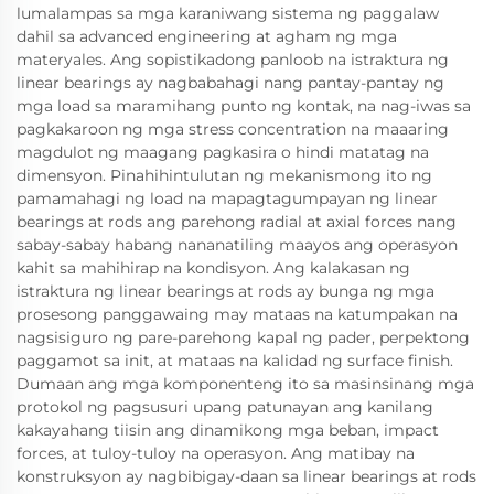
lumalampas sa mga karaniwang sistema ng paggalaw
dahil sa advanced engineering at agham ng mga
materyales. Ang sopistikadong panloob na istraktura ng
linear bearings ay nagbabahagi nang pantay-pantay ng
mga load sa maramihang punto ng kontak, na nag-iwas sa
pagkakaroon ng mga stress concentration na maaaring
magdulot ng maagang pagkasira o hindi matatag na
dimensyon. Pinahihintulutan ng mekanismong ito ng
pamamahagi ng load na mapagtagumpayan ng linear
bearings at rods ang parehong radial at axial forces nang
sabay-sabay habang nananatiling maayos ang operasyon
kahit sa mahihirap na kondisyon. Ang kalakasan ng
istraktura ng linear bearings at rods ay bunga ng mga
prosesong panggawaing may mataas na katumpakan na
nagsisiguro ng pare-parehong kapal ng pader, perpektong
paggamot sa init, at mataas na kalidad ng surface finish.
Dumaan ang mga komponenteng ito sa masinsinang mga
protokol ng pagsusuri upang patunayan ang kanilang
kakayahang tiisin ang dinamikong mga beban, impact
forces, at tuloy-tuloy na operasyon. Ang matibay na
konstruksyon ay nagbibigay-daan sa linear bearings at rods