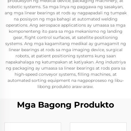
produksyon ng medical device, packaging machinery, at
robotic systems. Sa mga linya ng paggawa ng sasakyan,
ang mga linear bearings at rods ay nagpapadali ng tumpak
na posisyon ng mga bahagi at automated welding
operations. Ang aerospace applications ay umaasa sa mga
komponenteng ito para sa mga mekanismo ng landing
gear, flight control surfaces, at satellite positioning
systems. Ang mga kagamitang medikal ay gumagamit ng
linear bearings at rods sa mga imaging device, surgical
robots, at patient positioning systems kung saan
napakahalaga ng katumpakan at katiyakan. Ang industriya
ng packaging ay umaasa sa linear bearings at rods para sa
high-speed conveyor systems, filling machines, at
automated sorting equipment na nagpoproseso ng libu-
libong produkto araw-araw.
Mga Bagong Produkto