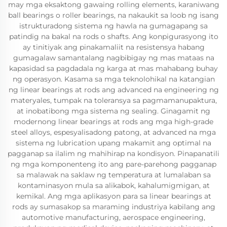
may mga eksaktong gawaing rolling elements, karaniwang
ball bearings o roller bearings, na nakaukit sa loob ng isang
istrukturadong sistema ng hawla na gumagapang sa
patindig na bakal na rods o shafts. Ang konpigurasyong ito
ay tinitiyak ang pinakamaliit na resistensya habang
gumagalaw samantalang nagbibigay ng mas mataas na
kapasidad sa pagdadala ng karga at mas mahabang buhay
ng operasyon. Kasama sa mga teknolohikal na katangian
ng linear bearings at rods ang advanced na engineering ng
materyales, tumpak na toleransya sa pagmamanupaktura,
at inobatibong mga sistema ng sealing. Ginagamit ng
modernong linear bearings at rods ang mga high-grade
steel alloys, espesyalisadong patong, at advanced na mga
sistema ng lubrication upang makamit ang optimal na
pagganap sa ilalim ng mahihirap na kondisyon. Pinapanatili
ng mga komponenteng ito ang pare-parehong pagganap
sa malawak na saklaw ng temperatura at lumalaban sa
kontaminasyon mula sa alikabok, kahalumigmigan, at
kemikal. Ang mga aplikasyon para sa linear bearings at
rods ay sumasakop sa maraming industriya kabilang ang
automotive manufacturing, aerospace engineering,