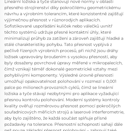
Lineární ložiska a tyče stanovují nové normy v oblasti
přesného strojírenství díky pokročilému geometrickému
návrhu a výrobním tolerancím, které konzistentně zajišťují
výjimečnou přesnost v různorodých aplikacích.
Sofistikované uspořádání kuliček nebo válečků uvnitř
těchto systémů udržuje přesné kontaktní úhly, které
minimalizují průhyb za zatížení a zároveň zajišťují hladké a
stálé charakteristiky pohybu. Tato přesnost vyplývá z
pečlivě řízených výrobních procesů, při nichž jsou dráhy
ložisek upravovány broušením s vysokou přesností, aby
byly dosaženy povrchové úpravy měřené v mikropalecích,
čímž vznikají téměř dokonalé geometrické vztahy mezi
pohyblivými komponenty. Výsledné úrovně přesnosti
umožňují opakovatelnost polohování v rozmezí ± 0,001
palce po milionech provozních cyklů, čímž se lineární
ložiska a tyče stávají nezbytnými pro aplikace vyžadující
přesnou kontrolu polohování. Moderní systémy kontroly
kvality ověřují rozměrovou přesnost pomocí pokročilých
souřadnicových měřicích strojů a laserové interferometrie,
aby bylo zajištěno, že každá součást splňuje přísné
požadavky na tolerance. Přesnostní schopnosti sahají dále
než pouze základní přesnost polohování – zahrnují také