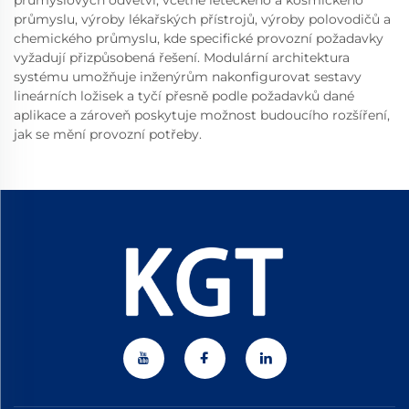
průmyslových odvětví, včetně leteckého a kosmického
průmyslu, výroby lékařských přístrojů, výroby polovodičů a
chemického průmyslu, kde specifické provozní požadavky
vyžadují přizpůsobená řešení. Modulární architektura
systému umožňuje inženýrům nakonfigurovat sestavy
lineárních ložisek a tyčí přesně podle požadavků dané
aplikace a zároveň poskytuje možnost budoucího rozšíření,
jak se mění provozní potřeby.