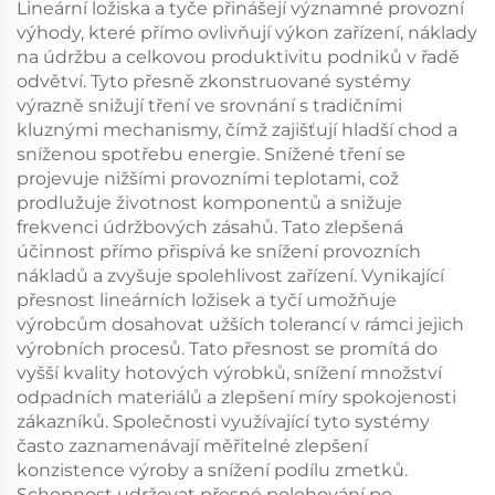
Lineární ložiska a tyče přinášejí významné provozní
výhody, které přímo ovlivňují výkon zařízení, náklady
na údržbu a celkovou produktivitu podniků v řadě
odvětví. Tyto přesně zkonstruované systémy
výrazně snižují tření ve srovnání s tradičními
kluznými mechanismy, čímž zajišťují hladší chod a
sníženou spotřebu energie. Snížené tření se
projevuje nižšími provozními teplotami, což
prodlužuje životnost komponentů a snižuje
frekvenci údržbových zásahů. Tato zlepšená
účinnost přímo přispívá ke snížení provozních
nákladů a zvyšuje spolehlivost zařízení. Vynikající
přesnost lineárních ložisek a tyčí umožňuje
výrobcům dosahovat užších tolerancí v rámci jejich
výrobních procesů. Tato přesnost se promítá do
vyšší kvality hotových výrobků, snížení množství
odpadních materiálů a zlepšení míry spokojenosti
zákazníků. Společnosti využívající tyto systémy
často zaznamenávají měřitelné zlepšení
konzistence výroby a snížení podílu zmetků.
Schopnost udržovat přesné polohování po