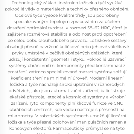
Technologický základ lineárních ložisek a tyčí využívá
pokročilé vědy o materiálech a techniky přesného obrábění.
Ocelové tyče vysoce kvalitní třídy jsou podrobeny
specializovaným tepelným zpracováním za účelem
dosažení optimální tvrdosti v rozmezí 58–62 HRC, čímž je
zajištěna rozměrová stabilita a odolnost proti opotřebení
po celou dobu dlouhodobého provozu. Ložiskové sestavy
obsahují přesně navržené kuličkové nebo jehlové válečkové
prvky umístěné v pečlivě obráběných drážkách, které
udržují konzistentní geometrii styku. Pokročilé uzavírací
systémy chrání vnitřní komponenty před kontaminací z
prostředí, zatímco specializované mazací systémy snižují
koeficient tření na minimální úroveň. Moderní lineární
ložiska a tyče nacházejí široké uplatnění v různorodých
odvětvích, jako jsou automatizační zařízení, balicí stroje,
lékařské přístroje, letecké a kosmické systémy a výrobní
zařízení. Tyto komponenty plní klíčové funkce ve CNC
obráběcích centrech, kde vedou nástroje s přesností na
mikrometry. V robotických systémech umožňují lineární
ložiska a tyče přesné polohování manipulačních ramen a
koncových efektorů. Farmaceutický průmysl se na tyto