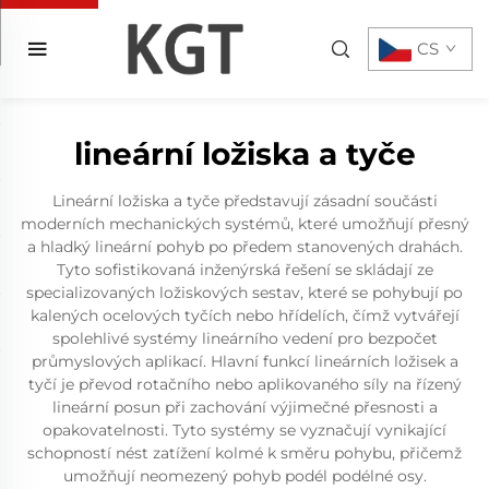
CS
lineární ložiska a tyče
Lineární ložiska a tyče představují zásadní součásti
moderních mechanických systémů, které umožňují přesný
a hladký lineární pohyb po předem stanovených drahách.
Tyto sofistikovaná inženýrská řešení se skládají ze
specializovaných ložiskových sestav, které se pohybují po
kalených ocelových tyčích nebo hřídelích, čímž vytvářejí
spolehlivé systémy lineárního vedení pro bezpočet
průmyslových aplikací. Hlavní funkcí lineárních ložisek a
tyčí je převod rotačního nebo aplikovaného síly na řízený
lineární posun při zachování výjimečné přesnosti a
opakovatelnosti. Tyto systémy se vyznačují vynikající
schopností nést zatížení kolmé k směru pohybu, přičemž
umožňují neomezený pohyb podél podélné osy.