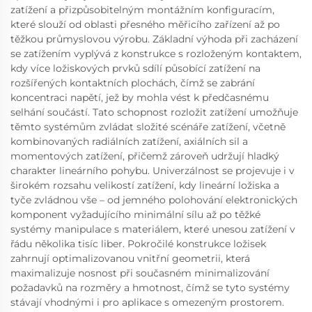
zatížení a přizpůsobitelným montážním konfiguracím,
které slouží od oblasti přesného měřicího zařízení až po
těžkou průmyslovou výrobu. Základní výhoda při zacházení
se zatížením vyplývá z konstrukce s rozloženým kontaktem,
kdy více ložiskových prvků sdílí působící zatížení na
rozšířených kontaktních plochách, čímž se zabrání
koncentraci napětí, jež by mohla vést k předčasnému
selhání součástí. Tato schopnost rozložit zatížení umožňuje
těmto systémům zvládat složité scénáře zatížení, včetně
kombinovaných radiálních zatížení, axiálních sil a
momentových zatížení, přičemž zároveň udržují hladký
charakter lineárního pohybu. Univerzálnost se projevuje i v
širokém rozsahu velikostí zatížení, kdy lineární ložiska a
tyče zvládnou vše – od jemného polohování elektronických
komponent vyžadujícího minimální sílu až po těžké
systémy manipulace s materiálem, které unesou zatížení v
řádu několika tisíc liber. Pokročilé konstrukce ložisek
zahrnují optimalizovanou vnitřní geometrii, která
maximalizuje nosnost při současném minimalizování
požadavků na rozměry a hmotnost, čímž se tyto systémy
stávají vhodnými i pro aplikace s omezeným prostorem.