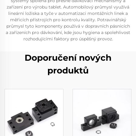
systémy spoléhá pro přesné dávkovací mechanismy a
zařízení pro výrobu tablet. Automobilový průmysl využívá
lineární ložiska a tyče v automatizaci montážních linek a
měřicích přístrojích pro kontrolu kvality. Potravinářský
průmysl tyto komponenty používá v dopravních pásnicích
a zařízeních pro dávkování, kde jsou hygiena a spolehlivost
rozhodujícími faktory pro úspěšný provoz.
Doporučení nových
produktů