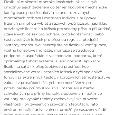
Flexibilní možnosti montáže lineárních ložisek a tyčí
umožňují jejich začlenění do téměř libovolné mechanické
konfigurace prostřednictvím standardizovaných
montážních rozhraní i možností individuální úpravy.
Inženýři si mohou vybrat z různých typů ložisek, například
otevřených lineárních ložisek pro snadný přístup při údržbě,
uzavřených ložisek pro ochranu proti kontaminaci nebo
nastavitelných ložisek pro přesnou regulaci předpětí.
Systémy podpor tyčí nabízejí stejně flexibilní konfigurace,
včetně konzolové montáže, montáže se středovou
podporou a uspořádání s vícebodovou podporou, které
optimalizují tuhost systému a jeho nosnost. Aplikační
flexibilita sahá i k přizpůsobivosti prostředí, kde
specializované verze lineárních ložisek a tyčí spolehlivě
fungují za extrémních teplot, v korozivních atmosférách, ve
vakuu i v prostředích čistých místností. Verze pro
potravinářský průmysl využívají materiálů a maziv
schválených pro přímý kontakt s potravinami, zatímco
varianty pro vysoké teploty zachovávají své provozní
vlastnosti i při zvýšených provozních teplotách. Tato
environmentální univerzálnost umožňuje nasazení v řadě