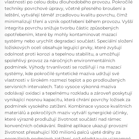
vlastnosti po celou dobu dlouhodobého provozu. Pokročilé
techniky povrchové úpravy, včetně přesného broušení a
leštění, vytvářejí téměř zrcadlovou kvalitu povrchu, čímž
minimalizují tření a vznik opotřebení během provozu. Vyšší
integrita povrchu snižuje tvorbu částic způsobených
opotřebením, které by mohly kontaminovat mazací
systémy nebo urychlit degradaci součástí. Speciální složení
ložiskových ocelí obsahuje legující prvky, které zvyšují
odolnost proti korozi a tepelnou stabilitu, a umožňují
spolehlivý provoz za náročných environmentálních
podmínek. Výhody trvanlivosti se rozšiřují i na mazací
systémy, kde pokročilé syntetické maziva udržují své
vlastnosti v širokém rozmezí teplot a po prodloužených
servisních intervalech. Tato vysoce výkonná maziva
odolávají oxidaci a tepelnému rozkladu a zároveň poskytují
vynikající nosnou kapacitu, která chrání povrchy ložisek za
podmínek vysokého zatížení. Kombinace vysoce kvalitních
materiálů a pokročilých maziv vytváří synergické účinky,
které výrazně prodlužují životnost součástí nad rámec
konvenčních očekávání. Reálné aplikace ukazují provozní
životnost přesahující 100 milionů palců ujeté dráhy za
normálních podmínek zatížení, což představuje významné