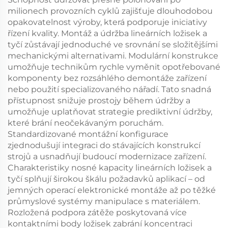
milionech provozních cyklů zajišťuje dlouhodobou
opakovatelnost výroby, která podporuje iniciativy
řízení kvality. Montáž a údržba lineárních ložisek a
tyčí zůstávají jednoduché ve srovnání se složitějšími
mechanickými alternativami. Modulární konstrukce
umožňuje technikům rychle vyměnit opotřebované
komponenty bez rozsáhlého demontáže zařízení
nebo použití specializovaného nářadí. Tato snadná
přístupnost snižuje prostojy během údržby a
umožňuje uplatňovat strategie prediktivní údržby,
které brání neočekávaným poruchám.
Standardizované montážní konfigurace
zjednodušují integraci do stávajících konstrukcí
strojů a usnadňují budoucí modernizace zařízení.
Charakteristiky nosné kapacity lineárních ložisek a
tyčí splňují širokou škálu požadavků aplikací – od
jemných operací elektronické montáže až po těžké
průmyslové systémy manipulace s materiálem.
Rozložená podpora zátěže poskytovaná více
kontaktními body ložisek zabrání koncentraci