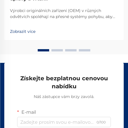
Výrobci originálních zařízení (OEM) v různých
odvětvích spoléhají na přesné systémy pohybu, aby
zajistili vynikající výkon svých strojů a zařízení. Výběr
vhodných komponent pro lineární pohyb přímo
Zobrazit více
ovlivňuje spolehlivost výrobku...
Získejte bezplatnou cenovou
nabídku
Náš zástupce vám brzy zavolá.
E-mail
0/100