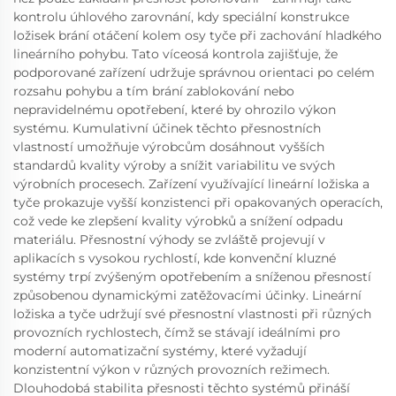
kontrolu úhlového zarovnání, kdy speciální konstrukce
ložisek brání otáčení kolem osy tyče při zachování hladkého
lineárního pohybu. Tato víceosá kontrola zajišťuje, že
podporované zařízení udržuje správnou orientaci po celém
rozsahu pohybu a tím brání zablokování nebo
nepravidelnému opotřebení, které by ohrozilo výkon
systému. Kumulativní účinek těchto přesnostních
vlastností umožňuje výrobcům dosáhnout vyšších
standardů kvality výroby a snížit variabilitu ve svých
výrobních procesech. Zařízení využívající lineární ložiska a
tyče prokazuje vyšší konzistenci při opakovaných operacích,
což vede ke zlepšení kvality výrobků a snížení odpadu
materiálu. Přesnostní výhody se zvláště projevují v
aplikacích s vysokou rychlostí, kde konvenční kluzné
systémy trpí zvýšeným opotřebením a sníženou přesností
způsobenou dynamickými zatěžovacími účinky. Lineární
ložiska a tyče udržují své přesnostní vlastnosti při různých
provozních rychlostech, čímž se stávají ideálními pro
moderní automatizační systémy, které vyžadují
konzistentní výkon v různých provozních režimech.
Dlouhodobá stabilita přesnosti těchto systémů přináší