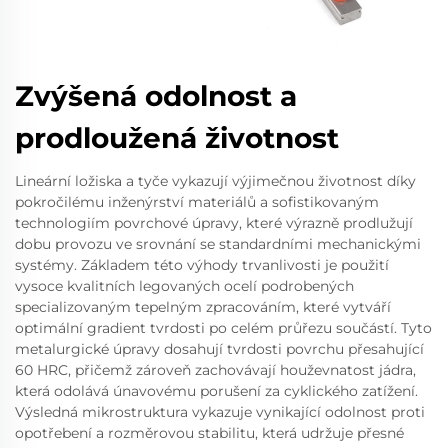
Zvýšená odolnost a
prodloužená životnost
Lineární ložiska a tyče vykazují výjimečnou životnost díky
pokročilému inženýrství materiálů a sofistikovaným
technologiím povrchové úpravy, které výrazně prodlužují
dobu provozu ve srovnání se standardními mechanickými
systémy. Základem této výhody trvanlivosti je použití
vysoce kvalitních legovaných ocelí podrobených
specializovaným tepelným zpracováním, které vytváří
optimální gradient tvrdosti po celém průřezu součástí. Tyto
metalurgické úpravy dosahují tvrdosti povrchu přesahující
60 HRC, přičemž zároveň zachovávají houževnatost jádra,
která odolává únavovému porušení za cyklického zatížení.
Výsledná mikrostruktura vykazuje vynikající odolnost proti
opotřebení a rozměrovou stabilitu, která udržuje přesné