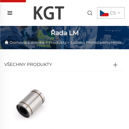
CS
Řada LM
Domovská stránka
>
Produkty
>
Ložisko Přímočarého Hřídele
VŠECHNY PRODUKTY