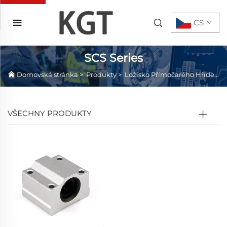
CS
SCS Series
Domovská stránka
>
Produkty
>
Ložisko Přímočarého Hřídele
VŠECHNY PRODUKTY