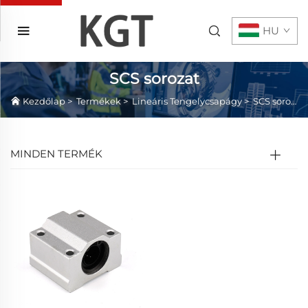
HU
SCS sorozat
Kezdőlap
>
Termékek
>
Lineáris Tengelycsapágy
>
SCS sorozat
MINDEN TERMÉK