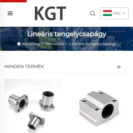
HU
Lineáris tengelycsapágy
Kezdőlap
>
Termékek
>
Lineáris tengelycsapágy
MINDEN TERMÉK