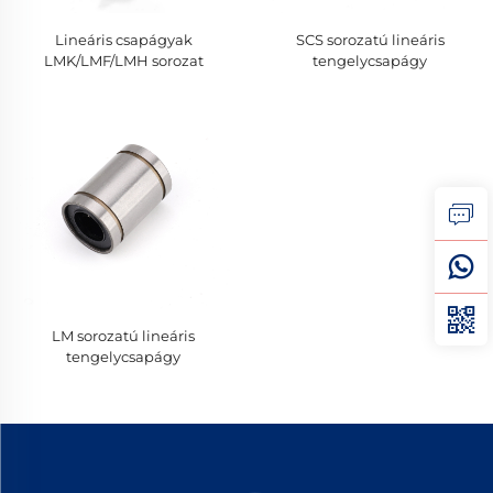
Lineáris csapágyak
SCS sorozatú lineáris
LMK/LMF/LMH sorozat
tengelycsapágy
LM sorozatú lineáris
tengelycsapágy