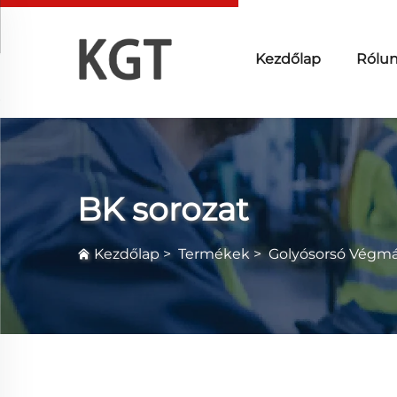
Kezdőlap
Rólu
BK sorozat
Kezdőlap
>
Termékek
>
Golyósorsó Végmá