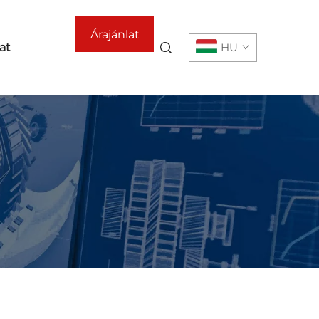
Árajánlat
at
HU
kérése