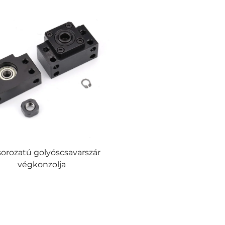
orozatú golyóscsavarszár
végkonzolja