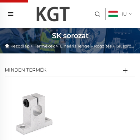
HU
SK sorozat
Kezdőlap
>
Termékek
>
Lineáris Tengely Rögzítés
>
SK sorozat
MINDEN TERMÉK