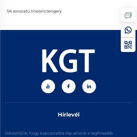
SK sorozatú lineáris tengely
Hírlevél
Üdvözöljük, hogy kapcsolatba lép velünk a legfrissebb