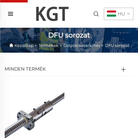
HU
DFU sorozat
Kezdőlap
>
Termékek
>
Golyóscsavarkötés
>
DFU sorozat
MINDEN TERMÉK