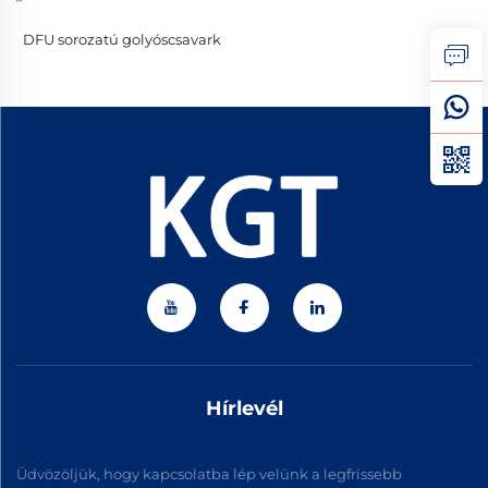
DFU sorozatú golyóscsavark
Hírlevél
Üdvözöljük, hogy kapcsolatba lép velünk a legfrissebb