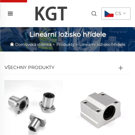
CS
Lineární ložisko hřídele
Domovská stránka
>
Produkty
>
Lineární ložisko hřídele
VŠECHNY PRODUKTY