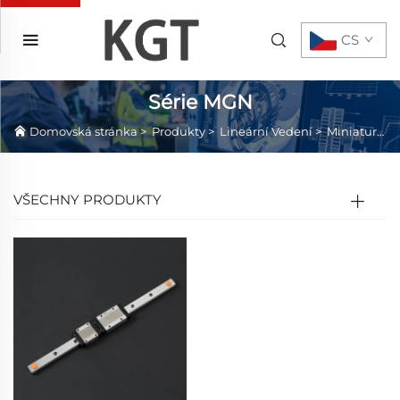
CS
Série MGN
Domovská stránka
>
Produkty
>
Lineární Vedení
>
Miniaturní lineární vedení
VŠECHNY PRODUKTY