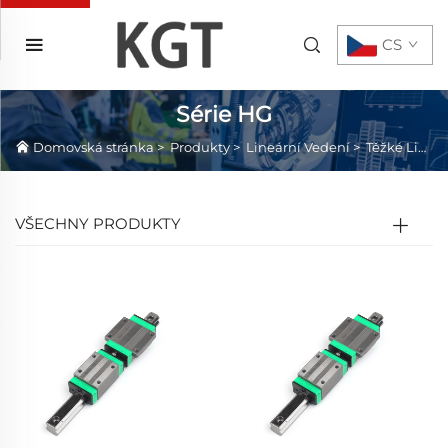
CS
Série HG
Domovská stránka
>
Produkty
>
Lineární Vedení
>
Těžké Lineární Vedení
VŠECHNY PRODUKTY