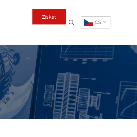
Získat
CS
nabídku