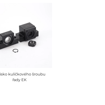
isko kuličkového šroubu
řady EK