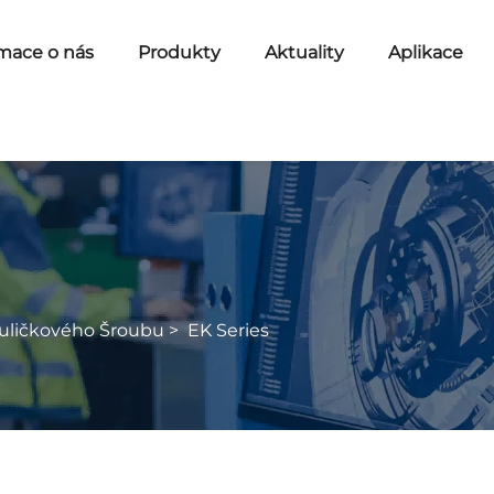
mace o nás
Produkty
Aktuality
Aplikace
Kuličkového Šroubu
>
EK Series