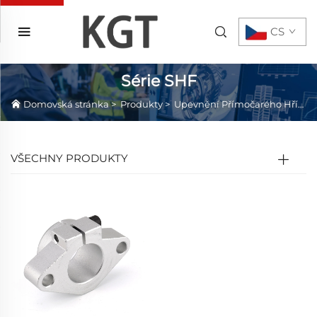
CS
Série SHF
Domovská stránka
>
Produkty
>
Upevnění Přímočarého Hřídele
VŠECHNY PRODUKTY