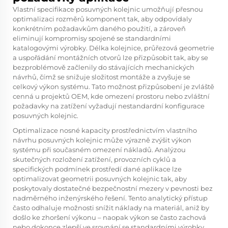
Vlastní specifikace posuvných kolejnic umožňují přesnou
optimalizaci rozměrů komponent tak, aby odpovídaly
konkrétním požadavkům daného použití, a zároveň
eliminují kompromisy spojené se standardními
katalogovými výrobky. Délka kolejnice, průřezová geometrie
a uspořádání montážních otvorů lze přizpůsobit tak, aby se
bezproblémově začlenily do stávajících mechanických
návrhů, čímž se snižuje složitost montáže a zvyšuje se
celkový výkon systému. Tato možnost přizpůsobení je zvláště
cenná u projektů OEM, kde omezení prostoru nebo zvláštní
požadavky na zatížení vyžadují nestandardní konfigurace
posuvných kolejnic.
Optimalizace nosné kapacity prostřednictvím vlastního
návrhu posuvných kolejnic může výrazně zvýšit výkon
systému při současném omezení nákladů. Analýzou
skutečných rozložení zatížení, provozních cyklů a
specifických podmínek prostředí dané aplikace lze
optimalizovat geometrii posuvných kolejnic tak, aby
poskytovaly dostatečné bezpečnostní mezery v pevnosti bez
nadměrného inženýrského řešení. Tento analytický přístup
často odhaluje možnosti snížit náklady na materiál, aniž by
došlo ke zhoršení výkonu – naopak výkon se často zachová
nebo dokonce zlepší ve srovnání se standardními výrobky