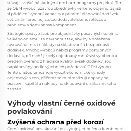
stávají zvláště nákladnými pro harmonogramy projektů. Tím,
že OEM výrobci uzavřou objednávky velkého objemu, zajistí
si přidělení výrobní kapacity a prioritní plánování dodávek,
což chrání před nejistotou dodavatelského řetězce a
problémy s dostupností komponent.
Strategie správy zásob pro objednávky posuvných kolejnic
velkého objemu lze navrhnout tak, aby byla dosažena
rovnováha mezi náklady na skladování a bezpečností
dodávek. Mnoho výrobců nabízí programy postupných
dodávek, při nichž je celý objednaný množství vyrobeno a
předem ověřeno z hlediska kvality, avšak dodávky jsou
naplánovány podle výrobních požadavků OEM výrobce.
Tento přístup umožňuje využít ekonomické výhody
objemových cen, přičemž se minimalizují dopady na
pracovní kapitál a náklady na skladování u zákaznického
zařízení.
Výhody vlastní černé oxidové
povlakování
Zvýšená ochrana před korozí
Černé oxidové povlakování poskytuje jedinečnou kombinaci