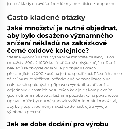
jsou náklady na ověření rozděleny mezi tisíce komponent.
Často kladené otázky
Jaké množství je nutné objednat,
aby bylo dosaženo významného
snížení nákladů na zakázkové
černé oxidové kolejnice?
Většina výrobců nabízí významné množstevní slevy již od
množství 500 až 1000 kusů, přičemž nejvýraznější snížení
nákladů se obvykle dosahuje při objednávkách
přesahujících 2000 kusů na jednu specifikaci. Přesná hranice
závisí na míře složitosti požadované personalizace a na
nákladech spojených s přípravou výrobního zařízení. U
objednávek vlastních posuvných kolejnic s komplexními
geometriemi nebo se zvláštními požadavky na povrchovou
úpravu může být nutné stanovit vyšší minimální množství,
aby byly ospravedlněny investice do nástrojů a vývoje
výrobních procesů.
Jak se doba dodání pro výrobu