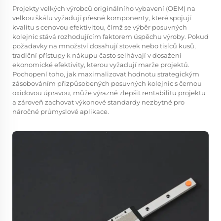
Projekty velkých výrobců originálního vybavení (OEM) na
velkou škálu vyžadují přesné komponenty, které spojují
kvalitu s cenovou efektivitou, čímž se výběr posuvných
kolejnic stává rozhodujícím faktorem úspěchu výroby. Pokud
požadavky na množství dosahují stovek nebo tisíců kusů,
tradiční přístupy k nákupu často selhávají v dosažení
ekonomické efektivity, kterou vyžadují marže projektů.
Pochopení toho, jak maximalizovat hodnotu strategickým
zásobováním přizpůsobených posuvných kolejnic s černou
oxidovou úpravou, může výrazně zlepšit rentabilitu projektu
a zároveň zachovat výkonové standardy nezbytné pro
náročné průmyslové aplikace.