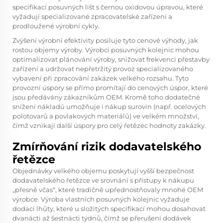
specifikací posuvných lišt s černou oxidovou úpravou, které
vyžadují specializované zpracovatelské zařízení a
prodloužené výrobní cykly.
Zvýšení výrobní efektivity posiluje tyto cenové výhody, jak
rostou objemy výroby. Výrobci posuvných kolejnic mohou
optimalizovat plánování výroby, snižovat frekvenci přestavby
zařízení a udržovat nepřetržitý provoz specializovaného
vybavení při zpracování zakázek velkého rozsahu. Tyto
provozní úspory se přímo promítají do cenových úspor, které
jsou předávány zákazníkům OEM. Kromě toho dodatečné
snížení nákladů umožňuje i nákup surovin (např. ocelových
polotovarů a povlakových materiálů) ve velkém množství,
čímž vznikají další úspory pro celý řetězec hodnoty zakázky.
Zmírňování rizik dodavatelského
řetězce
Objednávky velkého objemu poskytují vyšší bezpečnost
dodavatelského řetězce ve srovnání s přístupy k nákupu
„přesně včas“, které tradičně upřednostňovaly mnohé OEM
výrobce. Výroba vlastních posuvných kolejnic vyžaduje
dodací lhůty, které u složitých specifikací mohou dosahovat
dvanácti až šestnácti týdnů, čímž se přerušení dodávek