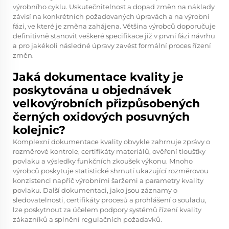
výrobního cyklu. Uskutečnitelnost a dopad změn na náklady
závisí na konkrétních požadovaných úpravách a na výrobní
fázi, ve které je změna zahájena. Většina výrobců doporučuje
definitivně stanovit veškeré specifikace již v první fázi návrhu
a pro jakékoli následné úpravy zavést formální proces řízení
změn.
Jaká dokumentace kvality je
poskytována u objednávek
velkovýrobních přizpůsobených
černých oxidových posuvných
kolejnic?
Komplexní dokumentace kvality obvykle zahrnuje zprávy o
rozměrové kontrole, certifikáty materiálů, ověření tloušťky
povlaku a výsledky funkčních zkoušek výkonu. Mnoho
výrobců poskytuje statistické shrnutí ukazující rozměrovou
konzistenci napříč výrobními šaržemi a parametry kvality
povlaku. Další dokumentaci, jako jsou záznamy o
sledovatelnosti, certifikáty procesů a prohlášení o souladu,
lze poskytnout za účelem podpory systémů řízení kvality
zákazníků a splnění regulačních požadavků.