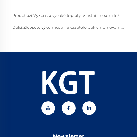
Předchozí:
Výkon za vysoké teploty: Vlastní lineární ložiskové vedení vyrobené z ložiskové oceli s elektroplacením odolným vysokým teplotám.
Další:
Zlepšete výkonnostní ukazatele: Jak chromování zvyšuje třecí odolnost a odolnost proti opotřebení posuvných kolejnic.
Newsletter