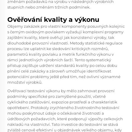
změnám požadavků na výrobu v následných výrobních
stupních nebo změnám tržních podmínek.
Ověřování kvality a výkonu
Objemy zakázek pro vlastní komponenty posuvných kolejnic
s černým oxidovým povlakem vyžadují komplexní programy
zajištění kvality, které ověřují jak konzistenci výroby, tak
dlouhodobé provozní vlastnosti. Metody statistické regulace
procesu lze uplatnit ke sledování kritických rozměrů,
parametrů kvality povlaku a metrik funkčního výkonu v
rámci jednotlivých výrobních šarží. Tento systematický
přístup zajišťuje udržení standardů kvality po celou dobu
plnění celé zakázky a zároveň umožňuje identifikovat
potenciální problémy ještě před tím, než ovlivní významné
množství výrobků.
Ověřovací testování výkonu by mělo zahrnovat provozní
podmínky specifické pro zamýšlené použití, včetně
cyklického zatěžování, expozice prostředí a charakteristik
opotřebení. Protokoly zrychleného životnostního testování
mohou poskytnout údaje o očekávané životnosti a
údržbových požadavcích, které podporují výpočty celkových
nákladů na vlastnictví. Tato investice do testování se stává
zvláště cenově efektivní u objednávek velkého objemu, kdy