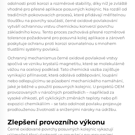
odolnosti proti korozi a rozměrové stability, díky níž je zvláště
vhodné pro přesné aplikace posuvných kolejnic. Na rozdíl od
tradičních pokovovacích procesů, které přidávají měřitelnou
tloušťku na povrchy součástí, černé oxidové povlakování
vytváří ochrannou vrstvu chemickou konverzí povrchu
základního kovu. Tento proces zachovává přesné rozměrové
tolerance požadované pro
posuvná kolej
aplikace a zároveň
poskytuje ochranu proti korozi srovnatelnou s mnohem
tlustšími systémy povlaků.
Ochranný mechanismus černé oxidové povlakové vrstvy
spočívá ve vzniku krystalů magnetitu, které se molekulárně
vážou na ocelový podklad. Tato chemická vazba zajišťuje
vynikající přilnavost, která odolává odštěpování, loupání
nebo odlepujícímu se působení mechanického namáhání,
jaké je běžné u použití posuvných kolejnic. U projektů OEM
provozovaných v náročných prostředích – například za
vysoké vlhkosti, při cyklických změnách teploty nebo při
expozici chemikáliím – se tato odolnost povlaku projevuje
prodlouženou životností a sníženými nároky na údržbu.
Zlepšení provozního výkonu
Černé oxidované povrchy posuvných kolejnic vykazují
výjimečné třecí vlastnosti ve srovnání s neupravenými