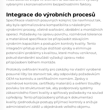
vybranými s konzervativními bezpečnostními faktory.
Integrace do výrobních procesů
Specifikace vlastních posuvných kolejnic lze navrhnout tak,
aby byla optimalizována kompatibilita s následnými
výrobními procesy, včetně svařování, obrábění a montážních
operací. Požadavky na úpravu povrchu, rozměrové tolerance
a materiálové specifikace lze přizpůsobit stávajícím
výrobním kapacitám a postupům kontroly kvality. Tento
integrační přístup snižuje složitost výroby a eliminuje
potenciální problémy s kvalitou, které mohou vzniknout,
pokud standardní součásti vyžadují úpravu nebo
přizpůsobení během montáže.
Protokoly ověřování kvality pro zakázky na vlastní vyrobené
posuvné lišty lze stanovit tak, aby odpovídaly požadavkům
OEM na kontrolu a certifikačním normám. Zprávy o
rozměrové kontrole, certifikáty materiálů a ověření tloušťky
povlaku lze strukturovat tak, aby podporovaly systémy
zákaznického řízení kvality a splňovaly požadavky na soulad
s předpisy. Tento přizpůsobený přístup k dokumentaci
kvality zjednodušuje postupy přijímací kontroly a snižuje
administrativní zátěž u objednávek velkého objemu.