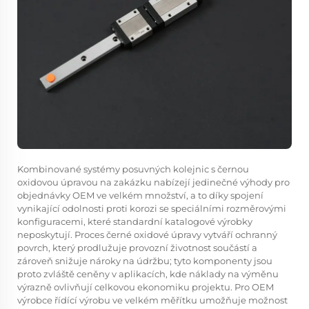
Kombinované systémy posuvných kolejnic s černou
oxidovou úpravou na zakázku nabízejí jedinečné výhody pro
objednávky OEM ve velkém množství, a to díky spojení
vynikající odolnosti proti korozi se speciálními rozměrovými
konfiguracemi, které standardní katalogové výrobky
neposkytují. Proces černé oxidové úpravy vytváří ochranný
povrch, který prodlužuje provozní životnost součástí a
zároveň snižuje nároky na údržbu; tyto komponenty jsou
proto zvláště ceněny v aplikacích, kde náklady na výměnu
výrazně ovlivňují celkovou ekonomiku projektu. Pro OEM
výrobce řídící výrobu ve velkém měřítku umožňuje možnost