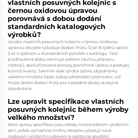
vlastních posuvných kolejnic s
černou oxidovou úpravou
porovnává s dobou dodání
standardních katalogových
výrobků?
Výroba vlastních posuvných kolejnic s černou oxidovou
úpravou obvykle vyžaduje dodací lhůtu 12 až 16 týdnů oproti
2 až 4 týdnům u standardních položek z katalogu. Tato
prodloužená doba zahrnuje ověření návrhu, přípravu
nástrojů, specializované procesy povrchové úpravy a postupy
kontrol kvality. Jakmile však výroba začne, objednávky
velkého množství často získají přednostní plánování, což
může zkrátit dodací lhůty pro následné dávky ve stejné
objednávce.
Lze upravit specifikace vlastních
posuvných kolejnic během výroby
velkého množství?
Malé úpravy specifikací jsou někdy možné během výrobních
sérií, avšak významné změny obvykle vyžadují nové
nastavení výrobního vybavení a opětovné spuštění