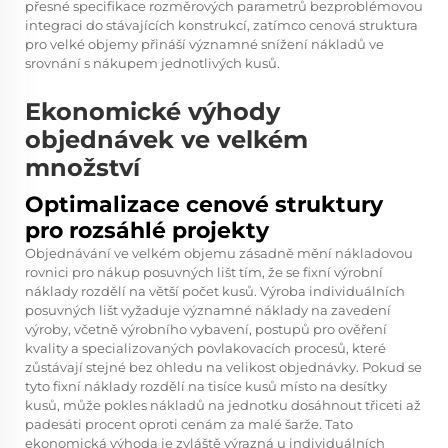
přesné specifikace rozměrových parametrů bezproblémovou
integraci do stávajících konstrukcí, zatímco cenová struktura
pro velké objemy přináší významné snížení nákladů ve
srovnání s nákupem jednotlivých kusů.
Ekonomické výhody
objednávek ve velkém
množství
Optimalizace cenové struktury
pro rozsáhlé projekty
Objednávání ve velkém objemu zásadně mění nákladovou
rovnici pro nákup posuvných lišt tím, že se fixní výrobní
náklady rozdělí na větší počet kusů. Výroba individuálních
posuvných lišt vyžaduje významné náklady na zavedení
výroby, včetně výrobního vybavení, postupů pro ověření
kvality a specializovaných povlakovacích procesů, které
zůstávají stejné bez ohledu na velikost objednávky. Pokud se
tyto fixní náklady rozdělí na tisíce kusů místo na desítky
kusů, může pokles nákladů na jednotku dosáhnout třiceti až
padesáti procent oproti cenám za malé šarže. Tato
ekonomická výhoda je zvláště výrazná u individuálních