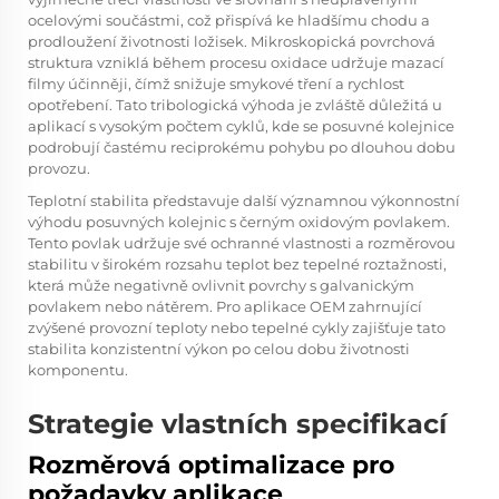
ocelovými součástmi, což přispívá ke hladšímu chodu a
prodloužení životnosti ložisek. Mikroskopická povrchová
struktura vzniklá během procesu oxidace udržuje mazací
filmy účinněji, čímž snižuje smykové tření a rychlost
opotřebení. Tato tribologická výhoda je zvláště důležitá u
aplikací s vysokým počtem cyklů, kde se posuvné kolejnice
podrobují častému reciprokému pohybu po dlouhou dobu
provozu.
Teplotní stabilita představuje další významnou výkonnostní
výhodu posuvných kolejnic s černým oxidovým povlakem.
Tento povlak udržuje své ochranné vlastnosti a rozměrovou
stabilitu v širokém rozsahu teplot bez tepelné roztažnosti,
která může negativně ovlivnit povrchy s galvanickým
povlakem nebo nátěrem. Pro aplikace OEM zahrnující
zvýšené provozní teploty nebo tepelné cykly zajišťuje tato
stabilita konzistentní výkon po celou dobu životnosti
komponentu.
Strategie vlastních specifikací
Rozměrová optimalizace pro
požadavky aplikace