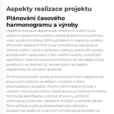
Aspekty realizace projektu
Plánování časového
harmonogramu a výroby
Úspěšná realizace objednávek velkého množství kusů
vlastních posuvných kolejnic vyžaduje pečlivou koordinaci
mezi výrobními plány OEM a přidělením kapacity výrobce.
Plánování dodacích lhůt musí zohledňovat celý postup,
včetně ověření návrhu, přípravy nástrojů, plánování výroby,
povlakového zpracování a fáze ověření kvality. U složitých
specifikací vlastních posuvných kolejnic se tato doba může
prodloužit na šestnáct až dvacet týdnů od zadání
objednávky do zahájení dodávek.
Pružnost plánování výroby je klíčová pro řízení objednávek
posuvných kolejnic ve velkém množství v rámci
dlouhodobých projektů. Mnoho OEM získává výhody z
uzavření rámcových smluv, které stanovují celkové množství,
technické specifikace a cenové struktury, přičemž
zachovávají pružnost v dodacích lhůtách a velikosti dávek.
Tento přístup zajišťuje předvídatelnost nákladů a
bezpečnost dodávek a zároveň umožňuje přizpůsobit se