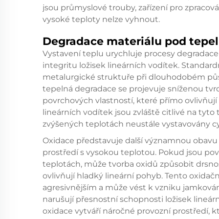
jsou průmyslové trouby, zařízení pro zpracov
vysoké teploty nelze vyhnout.
Degradace materiálu pod tep
Vystavení teplu urychluje procesy degradace
integritu ložisek lineárních vodítek. Standard
metalurgické struktuře při dlouhodobém půs
tepelná degradace se projevuje sníženou tvr
povrchových vlastností, které přímo ovlivňují 
lineárních vodítek jsou zvláště citlivé na ty
zvýšených teplotách neustále vystavovány 
Oxidace představuje další významnou obavu u
prostředí s vysokou teplotou. Pokud jsou pov
teplotách, může tvorba oxidů způsobit drsn
ovlivňují hladký lineární pohyb. Tento oxidačn
agresivnějším a může vést k vzniku jamkování
narušují přesnostní schopnosti ložisek line
oxidace vytváří náročné provozní prostředí, k