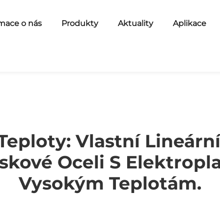
mace o nás
Produkty
Aktuality
Aplikace
eploty: Vlastní Lineárn
skové Oceli S Elektro
Vysokým Teplotám.