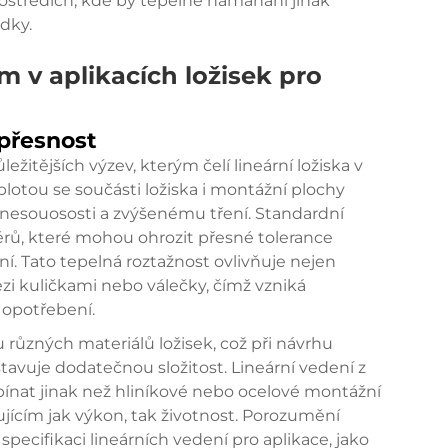
rostředích, kde by tepelné namáhání jinak
dky.
 v aplikacích ložisek pro
 přesnost
ežitějších výzev, kterým čelí lineární ložiska v
plotou se součásti ložiska i montážní plochy
k nesouososti a zvýšenému tření. Standardní
ěrů, které mohou ohrozit přesné tolerance
. Tato tepelná roztažnost ovlivňuje nejen
ezi kuličkami nebo válečky, čímž vzniká
 opotřebení.
 u různých materiálů ložisek, což při návrhu
avuje dodatečnou složitost. Lineární vedení z
ínat jinak než hliníkové nebo ocelové montážní
jícím jak výkon, tak životnost. Porozumění
cifikaci lineárních vedení pro aplikace, jako