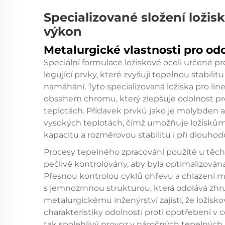
Specializované složení ložis
výkon
Metalurgické vlastnosti pro odo
Speciální formulace ložiskové oceli určené p
legující prvky, které zvyšují tepelnou stabili
namáhání. Tyto specializovaná ložiska pro line
obsahem chromu, který zlepšuje odolnost prot
teplotách. Přídavek prvků jako je molybden a
vysokých teplotách, čímž umožňuje ložiskům 
kapacitu a rozměrovou stabilitu i při dlouh
Procesy tepelného zpracování použité u těcht
pečlivě kontrolovány, aby byla optimalizován
Přesnou kontrolou cyklů ohřevu a chlazení mo
s jemnozrnnou strukturou, která odolává zhr
metalurgickému inženýrství zajistí, že ložis
charakteristiky odolnosti proti opotřebení 
tak spolehlivý provoz v náročných tepelných 