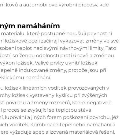
ání kovů a automobilové výrobní procesy, kde
elným namáháním
 materiálu, které postupně narušují pevnostní
ní ložiskové oceli začínají vykazovat změny ve své
obení teplot nad svými návrhovými limity. Tato
dostí, sníženou odolností proti únavě a změnou
výkon ložisek. Valivé prvky uvnitř ložisek
to tepelně indukované změny, protože jsou při
cyklickému namáhání.
 ložisek lineárních vodítek provozovaných v
rchy ložisek vystaveny kyslíku při zvýšených
ost povrchu a změny rozměrů, které negativně
í proces se zvyšující se teplotou stává
, lupování a jiných forem poškození povrchu, jež
árních vodítek. Kombinace tepelného namáhání a
teré vyžaduje specializovaná materiálová řešení.