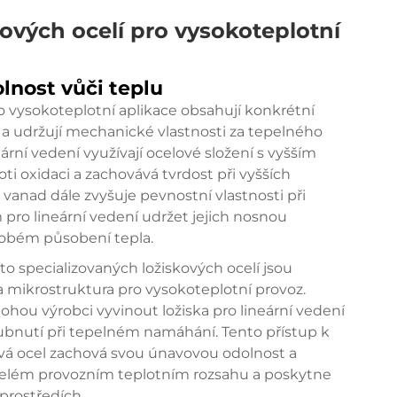
kových ocelí pro vysokoteplotní
lnost vůči teplu
ro vysokoteplotní aplikace obsahují konkrétní
tu a udržují mechanické vlastnosti za tepelného
ární vedení využívají ocelové složení s vyšším
i oxidaci a zachovává tvrdost při vyšších
 vanad dále zvyšuje pevnostní vlastnosti při
pro lineární vedení udržet jejich nosnou
odobém působení tepla.
o specializovaných ložiskových ocelí jsou
a mikrostruktura pro vysokoteplotní provoz.
hou výrobci vyvinout ložiska pro lineární vedení
ubnutí při tepelném namáhání. Tento přístup k
ková ocel zachová svou únavovou odolnost a
v celém provozním teplotním rozsahu a poskytne
prostředích.