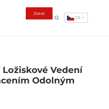
Získat
CS
nabídku
í Ložiskové Vedení
placením Odolným