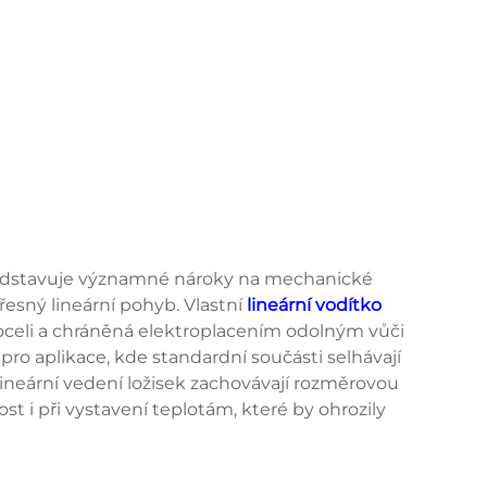
ředstavuje významné nároky na mechanické
sný lineární pohyb. Vlastní
lineární vodítko
 oceli a chráněná elektroplacením odolným vůči
ro aplikace, kde standardní součásti selhávají
lineární vedení ložisek zachovávají rozměrovou
nost i při vystavení teplotám, které by ohrozily