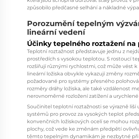
která jsou schopna udržovat stálý provoz v p
způsobilo předčasné selhání a nákladné výpa
Porozumění tepelným výzvám
lineární vedení
Účinky tepelného roztažení na
Teplotní roztažnost představuje jednu z nejdůl
prostředích s vysokou teplotou. S rostoucí te
rozšiřují různými rychlostmi, což může vést 
lineární ložiska obvykle vykazují změny rozm
požadované pro systémy přesného polohování
rozměry dráhy ložiska, ale také vzdálenost m
nerovnoměrné rozložení zatížení a urychlené
Součinitel teplotní roztažnosti se výrazně liší
systémů pro provoz za vysokých teplot předst
konvenčních ložiskových ocelí se mohou rozp
plochy, což vede ke změnám předpětí ovlivňu
těmto tepelným dynamikám je nezbytné při spe