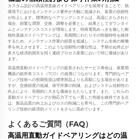
カスタム設計の高温用直線ガイドベアリングを採用することで、熱
環境下におけるメンテナンス要件が大幅に低減され、装置の信頼性
が向上します。標準的なベアリングシステムは、高温にさらされた
場合、頻繁な潤滑、交換、調整を必要とし、結果としてダウンタイ
ムとメンテナンスコストが増加します。特殊電気めっきを施した耐
熱性直線ガイドベアリングは、長期間にわたりその性能特性を維持
するため、メンテナンス作業の頻度を低減し、システム全体の稼働
率を向上させます。このような信頼性の優位性は、予期せぬ停止が
多大な経済的損失を招く連続プロセス産業において特に価値があり
ます。
高温用直動ガイドベアリングの延長されたサービス寿命は、産業用
機器の総所有コスト（TCO）の改善につながります。専門的なベア
リング技術への初期投資は標準部品よりも高額になる場合がありま
すが、交換頻度の低減、保守作業の削減、およびシステム信頼性の
向上により、長期的に大きな価値をもたらします。また、これらの
直動ガイドベアリングが熱応力下でも一貫した性能を維持できる点
は、製品品質の向上およびロスの削減にも寄与し、この専門的ベア
リング技術の経済的メリットをさらに高めています。
よくあるご質問（FAQ）
高温用直動ガイドベアリングはどの温