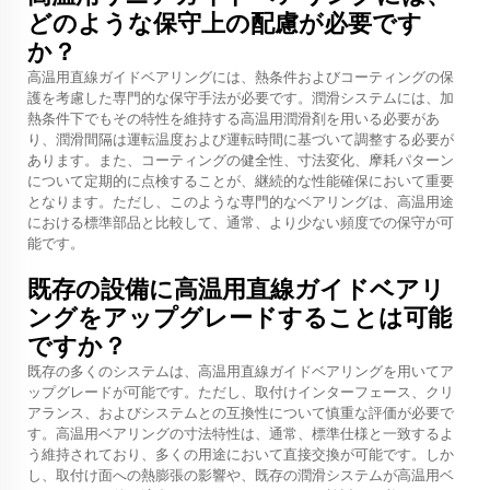
どのような保守上の配慮が必要です
か？
高温用直線ガイドベアリングには、熱条件およびコーティングの保
護を考慮した専門的な保守手法が必要です。潤滑システムには、加
熱条件下でもその特性を維持する高温用潤滑剤を用いる必要があ
り、潤滑間隔は運転温度および運転時間に基づいて調整する必要が
あります。また、コーティングの健全性、寸法変化、摩耗パターン
について定期的に点検することが、継続的な性能確保において重要
となります。ただし、このような専門的なベアリングは、高温用途
における標準部品と比較して、通常、より少ない頻度での保守が可
能です。
既存の設備に高温用直線ガイドベアリ
ングをアップグレードすることは可能
ですか？
既存の多くのシステムは、高温用直線ガイドベアリングを用いてア
ップグレードが可能です。ただし、取付けインターフェース、クリ
アランス、およびシステムとの互換性について慎重な評価が必要で
す。高温用ベアリングの寸法特性は、通常、標準仕様と一致するよ
う維持されており、多くの用途において直接交換が可能です。しか
し、取付け面への熱膨張の影響や、既存の潤滑システムが高温用ベ