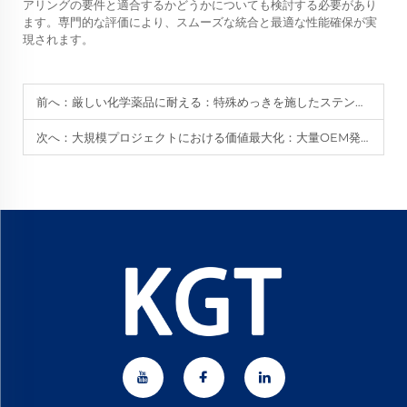
アリングの要件と適合するかどうかについても検討する必要があり
ます。専門的な評価により、スムーズな統合と最適な性能確保が実
現されます。
前へ：
厳しい化学薬品に耐える：特殊めっきを施したステンレス鋼製カスタムスライド直線運動部品。
次へ：
大規模プロジェクトにおける価値最大化：大量OEM発注向けのコスト効率に優れたカスタムブラックオキサイドスライドレール。