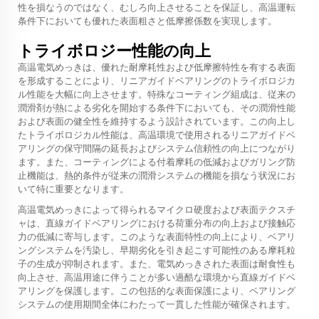
性を損なうのではなく、むしろ向上させることを保証し、高温運転
条件下においても優れた表面粗さと低摩擦係数を実現します。
トライボロジー性能の向上
高温電気めっきは、優れた耐摩耗性および低摩擦特性を有する表面
を形成することにより、リニアガイドベアリングのトライボロジカ
ル性能を大幅に向上させます。特殊なコーティング組成は、従来の
潤滑剤が熱による劣化を開始する条件下においても、その潤滑性能
および表面の健全性を維持するよう設計されています。この向上し
たトライボロジカル性能は、高温環境で使用されるリニアガイドベ
アリングの保守間隔の延長およびシステム信頼性の向上につながり
ます。また、コーティングによる付着摩耗の低減およびガリング防
止機能は、熱的条件が従来の潤滑システムの機能を損なう状況にお
いて特に重要となります。
高温電気めっきによって得られるマイクロ硬度および表面テクスチ
ャは、直線ガイドベアリングにおける荷重分布の向上および接触応
力の低減に寄与します。このような表面特性の向上により、ベアリ
ングシステムを汚染し、早期劣化を引き起こす可能性のある摩耗粒
子の生成が抑制されます。また、電気めっきされた表面は耐食性も
向上させ、高温用途に伴うことが多い過酷な環境から直線ガイドベ
アリングを保護します。この包括的な表面保護により、ベアリング
システムの使用期間全体にわたって一貫した性能が確保されます。