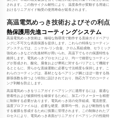
されます。この熱サイクル耐性により、温度条件が変動する用途に
おけるリニアガイド軸受の使用寿命が延長されます。
高温電気めっき技術およびその利点
熱保護用先進コーティングシステム
高温電気めっき技術は、極端な熱環境で動作する直線ガイドベアリ
ングに不可欠な表面保護を提供します。これらの特殊なコーティン
グシステムでは、ニッケル-リン合金、クロム系組成物、セラミック
強化めっきなどの先進材料が用いられ、高温下でもその保護特性を
維持します。電気めっきプロセスにより、均一で緻密なコーティン
グが形成され、酸化、腐食および摩耗に対するバリアとして機能す
るとともに、滑らかな直線運動に必要な寸法精度を保持します。こ
れらのコーティングは、基材となるベアリング鋼とほぼ一致する熱
膨張係数を持つよう特別に設計されており、熱応力下でのコーティ
ング剥離を防止します。
高温電気めっきをリニアガイドベアリングに適用するには、最適な
密着性および被膜特性を確保するために、加工パラメーターを精密
に制御する必要があります。電気めっき浴の化学組成、電流密度、
温度プロファイルは、必要な硬度、膜厚均一性、および耐熱性を有
する被膜を形成するために慎重に管理されます。この制御されたプ
ロセスにより、電気めっき表面がリニアガイドベアリングの性能特