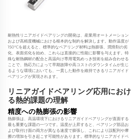
耐熱性リニアガイドベアリングの開発は、産業用オートメーション
および高精度機械における根本的な制約を解決します。動作温度が
150°Cを超えると、標準的なベアリング材料は熱膨張、潤滑剤の劣
化、表面劣化を始め、これらは直接的に性能に影響を与えます。特
殊な耐熱鋼材の配合と高温向け専用電気めっき技術を組み合わせる
ことで、熱応力によって早期故障や高コストのダウンタイムが生じ
るような環境においても、一貫した動作を維持できるリニアガイド
ベアリングが実現されます。
リニアガイドベアリング応用におけ
る熱的課題の理解
精度への熱膨張の影響
熱膨張は、高温環境下におけるリニアガイドベアリングが直面する
最も重要な課題の一つです。温度が上昇すると、ベアリング部品お
よび取付け面の両方が異なる速度で膨張し、これにより誤配列や摩
擦の増加を引き起こす可能性があります。標準的なリニアガイドベ