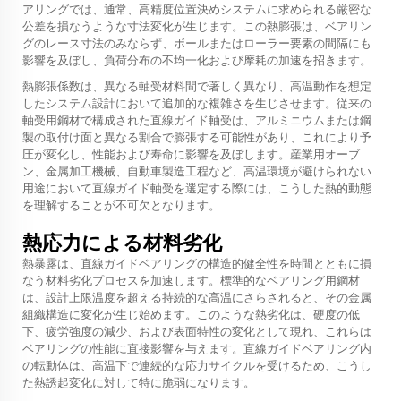
アリングでは、通常、高精度位置決めシステムに求められる厳密な
公差を損なうような寸法変化が生じます。この熱膨張は、ベアリン
グのレース寸法のみならず、ボールまたはローラー要素の間隔にも
影響を及ぼし、負荷分布の不均一化および摩耗の加速を招きます。
熱膨張係数は、異なる軸受材料間で著しく異なり、高温動作を想定
したシステム設計において追加的な複雑さを生じさせます。従来の
軸受用鋼材で構成された直線ガイド軸受は、アルミニウムまたは鋼
製の取付け面と異なる割合で膨張する可能性があり、これにより予
圧が変化し、性能および寿命に影響を及ぼします。産業用オーブ
ン、金属加工機械、自動車製造工程など、高温環境が避けられない
用途において直線ガイド軸受を選定する際には、こうした熱的動態
を理解することが不可欠となります。
熱応力による材料劣化
熱暴露は、直線ガイドベアリングの構造的健全性を時間とともに損
なう材料劣化プロセスを加速します。標準的なベアリング用鋼材
は、設計上限温度を超える持続的な高温にさらされると、その金属
組織構造に変化が生じ始めます。このような熱劣化は、硬度の低
下、疲労強度の減少、および表面特性の変化として現れ、これらは
ベアリングの性能に直接影響を与えます。直線ガイドベアリング内
の転動体は、高温下で連続的な応力サイクルを受けるため、こうし
た熱誘起変化に対して特に脆弱になります。