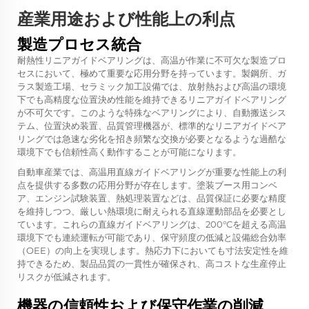
産業用途および性能上の利点
製造プロセス統合
耐熱性リニアガイドベアリングは、高温が作業に不可欠な製造プロ
セスにおいて、極めて重要な応用分野を持っています。製鋼所、ガ
ラス製造工場、セラミック加工設備では、放射熱および高温の環境
下でも高精度な位置決め性能を維持できるリニアガイドベアリング
が不可欠です。このような特殊なベアリングにより、自動搬送シス
テム、位置決め装置、品質管理機器が、標準的なリニアガイドベア
リングでは急速な劣化を招き頻繁な交換が必要となるような過酷な
環境下でも信頼性高く動作することが可能になります。
自動車産業では、高温用直線ガイドベアリングが重要な性能上の利
点を提供する多数の応用分野が存在します。塗装ブース用コンベ
ア、エンジン試験装置、熱処理装置などは、品質保証に必要な精度
を維持しつつ、厳しい熱環境に耐えられる直線運動部品を必要とし
ています。これらの直線ガイドベアリングは、200°Cを超える高温
環境下でも連続運転が可能であり、保守頻度の低減と設備総合効率
（OEE）の向上を実現します。熱応力下においても寸法安定性を維
持できるため、製品品質の一貫性が確保され、高コストな生産停止
リスクが低減されます。
機器の信頼性および保守作業の削減