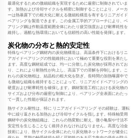
最適化するための微細組織を実現するために厳密に制御されていま
す。加熱および冷却サイクルを精密に制御することにより、メーカ
ーは熱暴露下での粗大化に耐える微細粒構造を有するリニアガイド
ベアリングを製造できます。この金属工学的アプローチにより、ベ
アリング鋼は作動温度範囲全体にわたり疲労強度および耐摩耗性を
維持し、過酷な熱環境においても信頼性の高い性能を発揮します。
炭化物の分布と熱的安定性
特殊なベアリング鋼材内の炭化物構造は、高温条件下におけるリニ
アガイドベアリングの性能維持において極めて重要な役割を果たし
ます。高度な鋼材組成では、均一に分散した炭化物が採用されてお
り、これにより耐熱性が向上し、高温下での溶解を抑制します。こ
れらの炭化物相は、結晶粒の粗大化を防ぎ、長時間の加熱曝露中で
も微細な組織を維持することによって、リニアガイドベアリングの
硬度および耐摩耗性を確保します。鋼材製造工程における炭化物の
サイズおよび分布の厳密な制御により、ベアリング全表面にわたっ
て一貫した性能が保証されます。
熱サイクル耐性は、特に
リニアガイドベアリング
その経験は、運転
中に繰り返される加熱および冷却サイクルを指します。特殊軸受用
鋼材中の炭化物組織は、これらの熱変動に耐え、微小亀裂や寸法不
安定性を生じることなく維持されなければなりません。高度な冶金
技術により、熱サイクル全体にわたり炭化物ネットワークが健全に
保たれ、早期の軸受破損を招く可能性のある応力集中の発生が防止