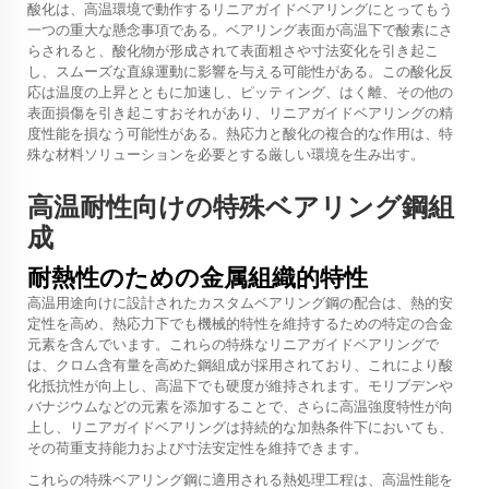
酸化は、高温環境で動作するリニアガイドベアリングにとってもう
一つの重大な懸念事項である。ベアリング表面が高温下で酸素にさ
らされると、酸化物が形成されて表面粗さや寸法変化を引き起こ
し、スムーズな直線運動に影響を与える可能性がある。この酸化反
応は温度の上昇とともに加速し、ピッティング、はく離、その他の
表面損傷を引き起こすおそれがあり、リニアガイドベアリングの精
度性能を損なう可能性がある。熱応力と酸化の複合的な作用は、特
殊な材料ソリューションを必要とする厳しい環境を生み出す。
高温耐性向けの特殊ベアリング鋼組
成
耐熱性のための金属組織的特性
高温用途向けに設計されたカスタムベアリング鋼の配合は、熱的安
定性を高め、熱応力下でも機械的特性を維持するための特定の合金
元素を含んでいます。これらの特殊なリニアガイドベアリングで
は、クロム含有量を高めた鋼組成が採用されており、これにより酸
化抵抗性が向上し、高温下でも硬度が維持されます。モリブデンや
バナジウムなどの元素を添加することで、さらに高温強度特性が向
上し、リニアガイドベアリングは持続的な加熱条件下においても、
その荷重支持能力および寸法安定性を維持できます。
これらの特殊ベアリング鋼に適用される熱処理工程は、高温性能を