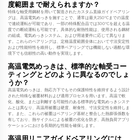
度範囲まで耐えられますか？
特殊な軸受用鋼材を用いて製造されたカスタム直線ガイドベアリン
グは、高温電気めっきを施すことで、通常は最大250°Cまでの温度
で連続運転が可能であり、一部の特殊配合品では300°Cを超える温
度での断続運転も可能です。具体的な耐熱性能は、使用される鋼材
の組成、電気めっきシステム、および用途要件に応じて異なりま
す。これらのベアリングは、定格温度範囲全体において寸法安定性
および性能特性を維持し、標準ベアリングでは機能しない過酷な環
境下でも信頼性の高い動作を実現します。
高温電気めっきは、標準的な軸受コー
ティングとどのように異なるのでしょ
うか？
高温電気めっきは、熱応力下でもその保護特性を維持するよう設計
された特殊な被覆材料および適用プロセスを用います。高温で軟
化、酸化、または剥離する可能性のある標準的な電気めっきシステ
ムとは異なり、高温用被覆は硬度、耐食性、寸法安定性を維持しま
す。また、これらの被覆はベアリング基材と整合した熱膨張係数を
有しており、熱サイクルによる被覆の劣化を防ぎ、高熱負荷アプリ
ケーションにおける長期的な性能を確保します。
高温用リニアガイドベアリングには、