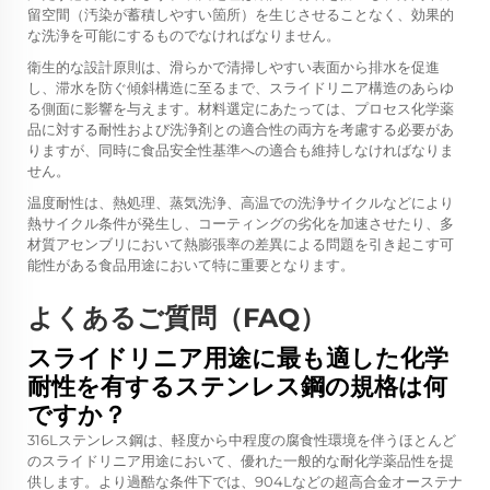
留空間（汚染が蓄積しやすい箇所）を生じさせることなく、効果的
な洗浄を可能にするものでなければなりません。
衛生的な設計原則は、滑らかで清掃しやすい表面から排水を促進
し、滞水を防ぐ傾斜構造に至るまで、スライドリニア構造のあらゆ
る側面に影響を与えます。材料選定にあたっては、プロセス化学薬
品に対する耐性および洗浄剤との適合性の両方を考慮する必要があ
りますが、同時に食品安全性基準への適合も維持しなければなりま
せん。
温度耐性は、熱処理、蒸気洗浄、高温での洗浄サイクルなどにより
熱サイクル条件が発生し、コーティングの劣化を加速させたり、多
材質アセンブリにおいて熱膨張率の差異による問題を引き起こす可
能性がある食品用途において特に重要となります。
よくあるご質問（FAQ）
スライドリニア用途に最も適した化学
耐性を有するステンレス鋼の規格は何
ですか？
316Lステンレス鋼は、軽度から中程度の腐食性環境を伴うほとんど
のスライドリニア用途において、優れた一般的な耐化学薬品性を提
供します。より過酷な条件下では、904Lなどの超高合金オーステナ