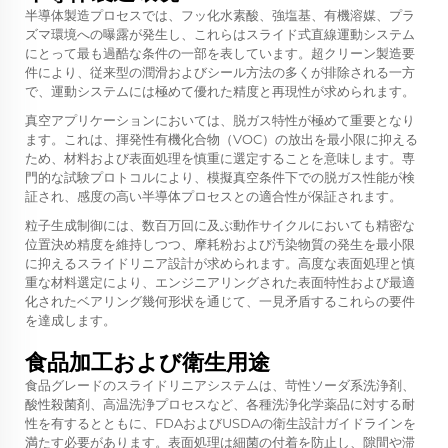
半導体製造プロセスでは、フッ化水素酸、強塩基、有機溶媒、プラ
ズマ環境への曝露が発生し、これらはスライド式直線運動システム
にとって最も過酷な条件の一部を表しています。超クリーン製造要
件により、従来型の潤滑およびシール方法の多くが排除される一方
で、運動システムには極めて優れた精度と再現性が求められます。
真空アプリケーションにおいては、脱ガス特性が極めて重要となり
ます。これは、揮発性有機化合物（VOC）の放出を最小限に抑える
ため、材料および表面処理を慎重に選定することを意味します。専
門的な試験プロトコルにより、模擬真空条件下での脱ガス性能が検
証され、感度の高い半導体プロセスとの適合性が保証されます。
粒子生成制御には、数百万回に及ぶ動作サイクルにおいても精密な
位置決め精度を維持しつつ、摩耗粉および汚染物質の発生を最小限
に抑えるスライドリニア設計が求められます。高度な表面処理と慎
重な材料選定により、エンジニアリングされた表面特性および最適
化されたベアリング幾何形状を通じて、一見矛盾するこれらの要件
を達成します。
食品加工および衛生用途
食品グレードのスライドリニアシステムは、苛性ソーダ系洗浄剤、
酸性殺菌剤、高温洗浄プロセスなど、各種洗浄化学薬品に対する耐
性を有するとともに、FDAおよびUSDAの衛生設計ガイドラインを
満たす必要があります。表面処理は細菌の付着を防止し、隙間や滞