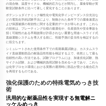
の混合物、温度サイクル、機械的応力などが関与し、腐食挙動が実
験室試験条件と比べて著しく変化することがあります。
ポテンショダイナミック極性化や電気化学インピーダンス分光法な
どの電気化学的試験手法により、制御された条件下での腐食速度お
よび保護被膜の有効性に関する定量的データが得られます。これら
の技術は、プレーティング仕様の最適化や、生産損失や安全事故を
招く可能性のある早期故障が許容されない重要な用途へスライド式
直線運動システムを導入する前に、性能予測の妥当性を検証するの
に役立ちます。
シミュレートされた使用条件下での長期暴露試験は、カスタムスラ
イド直線運動部品の耐薬品性性能を検証する上で、依然として最も
信頼性の高い方法である。試験プログラムには、加速劣化試験、熱
サイクル試験、および機械的負荷試験を含めるべきであり、これら
は化学プロセス環境における実際の運用時に部品が受ける複合応力
を再現するものである。
強化保護のための特殊電気めっき技
術
汎用的な耐薬品性を実現する無電解ニ
ッケルめっき