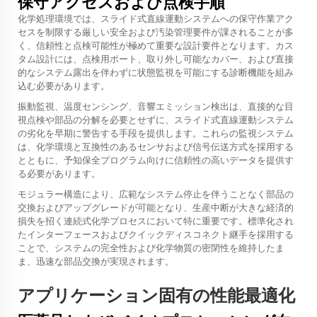
保守アクセスおよび点検手順
化学処理環境では、スライド式直線運動システムへの保守作業アク
セスを制限する厳しい安全および汚染管理要件が課されることが多
く、信頼性と点検可能性が極めて重要な設計要件となります。カス
タム設計には、点検用ポート、取り外し可能なカバー、および直接
的なシステム露出を伴わずに状態監視を可能にする診断機能を組み
込む必要があります。
振動監視、温度センシング、音響エミッション検出は、直接的な目
視点検や部品の分解を必要とせずに、スライド式直線運動システム
の劣化を早期に警告する手段を提供します。これらの監視システム
は、化学環境と互換性のあるセンサおよび信号伝送方式を採用する
とともに、予知保全プログラム向けに信頼性の高いデータを提供す
る必要があります。
モジュラー構造により、広範なシステム停止を伴うことなく部品の
交換およびアップグレードが可能となり、生産中断が大きな経済的
損失を招く連続式化学プロセスにおいて特に重要です。標準化され
たインターフェースおよびクイックディスコネクト継手を採用する
ことで、システムの完全性および化学物質の密閉性を維持したま
ま、迅速な部品交換が実現されます。
アプリケーション固有の性能最適化