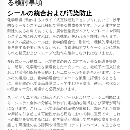
る検討事項
シールの統合および汚染防止
化学環境で動作するスライド式直線運動アセンブリにおいて、効果
的なシールシステムは極めて重要な構成要素です。たとえ化学的に
耐性のある材料であっても、腐食性物質がベアリングレースや潤滑
システム内に侵入すれば、その機能が失われる可能性があります。
カスタム設計のシールは、化学的適合性、耐熱性、機械的摩耗特性
を考慮する必要がありながらも、直線運動アプリケーションに求め
られる精度およびスムーズな動作を維持しなければなりません。
多段式シール構成は、化学物質の侵入に対する冗長な保護を提供
し、通常、化学耐性を最適化した一次シールと、微粒子の侵入防止
および潤滑剤保持を目的とした二次シールを組み合わせます。シー
ル材の選定には、化学的適合性チャートを慎重に評価するととも
に、長期間の化学薬品暴露によって生じ得る膨潤、硬化、劣化など
の現象を十分に考慮する必要があります。
スライドリニア設計に統合されたパージおよびフラッシュ機能によ
り、システム全体の分解を伴わずに定期的な清掃および保守が可能
になります。これは、化学薬品の残留物が蓄積し、加速された腐食
や摩耗を引き起こす可能性がある用途において特に重要です。これ
らの機能を実現するには、化学薬品が濃縮して局所的な腐食を引き
起こす可能性のある隙間や滞留空間（デッドスペース）を生じさせ