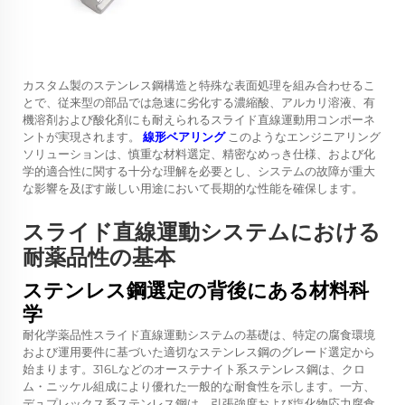
カスタム製のステンレス鋼構造と特殊な表面処理を組み合わせるこ
とで、従来型の部品では急速に劣化する濃縮酸、アルカリ溶液、有
機溶剤および酸化剤にも耐えられるスライド直線運動用コンポーネ
ントが実現されます。
線形ベアリング
このようなエンジニアリング
ソリューションは、慎重な材料選定、精密なめっき仕様、および化
学的適合性に関する十分な理解を必要とし、システムの故障が重大
な影響を及ぼす厳しい用途において長期的な性能を確保します。
スライド直線運動システムにおける
耐薬品性の基本
ステンレス鋼選定の背後にある材料科
学
耐化学薬品性スライド直線運動システムの基礎は、特定の腐食環境
および運用要件に基づいた適切なステンレス鋼のグレード選定から
始まります。316Lなどのオーステナイト系ステンレス鋼は、クロ
ム・ニッケル組成により優れた一般的な耐食性を示します。一方、
デュプレックス系ステンレス鋼は、引張強度および塩化物応力腐食