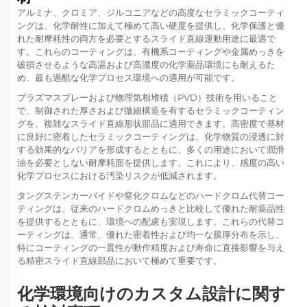
アルミナ、クロミア、ジルコニアなどの高度なセラミックコーティ
ングは、化学耐性に加えて極めて高い硬度を提供し、化学保護と優
れた耐摩耗性の両方を必要とするスライド直線運動用途に最適で
す。これらのコーティングは、有機系コーティングや金属めっきを
破損させるような高温および高濃度の化学薬品環境にも耐えるた
め、最も過酷な化学プロセス環境への適用が可能です。
プラズマスプレーおよび物理気相堆積（PVD）技術を用いること
で、制御された厚さおよび微細構造を有するセラミックコーティン
グを、複雑なスライド直線形状部品に適用できます。高密度で基材
に良好に密着したセラミックコーティングは、化学物質の浸透に対
する効果的なバリアを形成するとともに、多くの用途において潤滑
油を必要としない耐摩耗面を提供します。これにより、感度の高い
化学プロセスにおける汚染リスクが低減されます。
タングステンカーバイドや窒化クロムなどのハードクロム代替コー
ティングは、従来のハードクロムめっきと比較して優れた耐薬品性
を提供するとともに、環境への配慮も実現します。これらの代替コ
ーティングは、通常、優れた密着性および均一な膜厚分布を示し、
特にコーティングの一貫性が動作精度および寿命に直接影響を与え
る精密スライド直線部品において極めて重要です。
化学環境向けのカスタム設計に関す