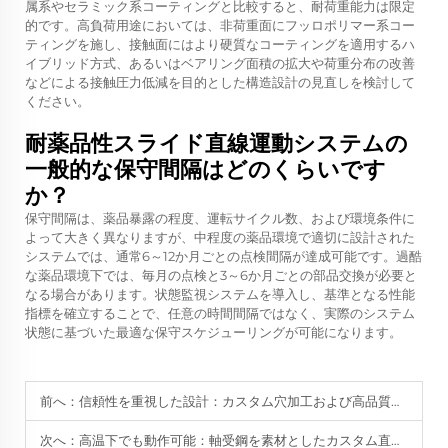
属系やセラミック系コーティングと比較すると、耐荷重能力は限定
的です。高負荷用途においては、非荷重面にフッロポリマー系コー
ティングを施し、接触面にはより硬質なコーティングを適用するハ
イブリッド方式、あるいはベアリング面積の拡大や荷重分布の改善
などによる接触圧力低減を目的とした構造設計の見直しを検討して
ください。
耐薬品性スライド直線運動システムの
一般的な保守間隔はどのくらいです
か？
保守間隔は、薬品暴露の程度、運転サイクル数、および環境条件に
よって大きく異なりますが、中程度の薬品環境で適切に設計された
システムでは、通常6～12か月ごとの点検間隔が達成可能です。過酷
な薬品環境下では、毎月の点検と3～6か月ごとの部品交換が必要と
なる場合があります。状態監視システムを導入し、基準となる性能
指標を確立することで、任意の時間間隔ではなく、実際のシステム
状態に基づいた最適な保守スケジューリングが可能になります。
前へ：
信頼性を重視した設計：カスタム穴加工および高品質電気めっきを施した精密製作スライド直線運動システム。
次へ：
高温下でも動作可能：軸受鋼を素材としたカスタム直線ガイドベアリング（耐熱電気めっき仕様）。