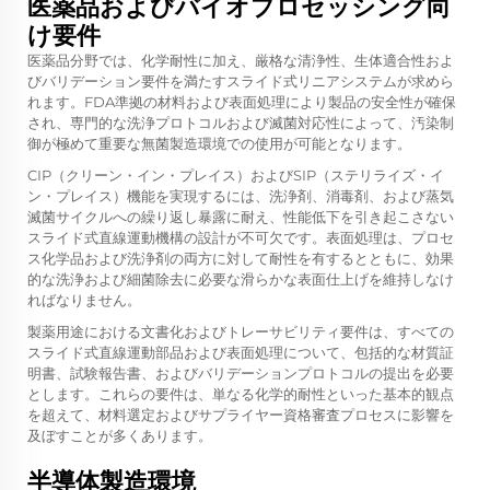
医薬品およびバイオプロセッシング向
け要件
医薬品分野では、化学耐性に加え、厳格な清浄性、生体適合性およ
びバリデーション要件を満たすスライド式リニアシステムが求めら
れます。FDA準拠の材料および表面処理により製品の安全性が確保
され、専門的な洗浄プロトコルおよび滅菌対応性によって、汚染制
御が極めて重要な無菌製造環境での使用が可能となります。
CIP（クリーン・イン・プレイス）およびSIP（ステリライズ・イ
ン・プレイス）機能を実現するには、洗浄剤、消毒剤、および蒸気
滅菌サイクルへの繰り返し暴露に耐え、性能低下を引き起こさない
スライド式直線運動機構の設計が不可欠です。表面処理は、プロセ
ス化学品および洗浄剤の両方に対して耐性を有するとともに、効果
的な洗浄および細菌除去に必要な滑らかな表面仕上げを維持しなけ
ればなりません。
製薬用途における文書化およびトレーサビリティ要件は、すべての
スライド式直線運動部品および表面処理について、包括的な材質証
明書、試験報告書、およびバリデーションプロトコルの提出を必要
とします。これらの要件は、単なる化学的耐性といった基本的観点
を超えて、材料選定およびサプライヤー資格審査プロセスに影響を
及ぼすことが多くあります。
半導体製造環境