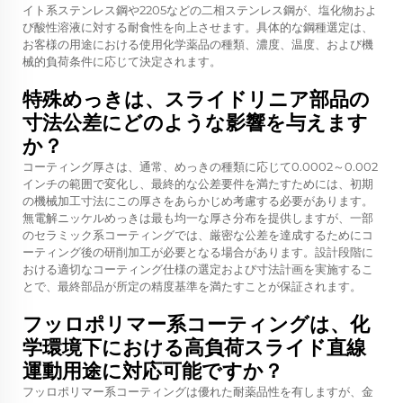
イト系ステンレス鋼や2205などの二相ステンレス鋼が、塩化物およ
び酸性溶液に対する耐食性を向上させます。具体的な鋼種選定は、
お客様の用途における使用化学薬品の種類、濃度、温度、および機
械的負荷条件に応じて決定されます。
特殊めっきは、スライドリニア部品の
寸法公差にどのような影響を与えます
か？
コーティング厚さは、通常、めっきの種類に応じて0.0002～0.002
インチの範囲で変化し、最終的な公差要件を満たすためには、初期
の機械加工寸法にこの厚さをあらかじめ考慮する必要があります。
無電解ニッケルめっきは最も均一な厚さ分布を提供しますが、一部
のセラミック系コーティングでは、厳密な公差を達成するためにコ
ーティング後の研削加工が必要となる場合があります。設計段階に
おける適切なコーティング仕様の選定および寸法計画を実施するこ
とで、最終部品が所定の精度基準を満たすことが保証されます。
フッロポリマー系コーティングは、化
学環境下における高負荷スライド直線
運動用途に対応可能ですか？
フッロポリマー系コーティングは優れた耐薬品性を有しますが、金