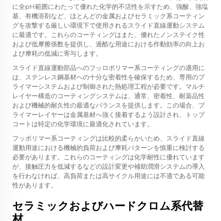
に全pH範囲にわたって優れた化学的不活性を示すため、強酸、強塩
基、有機溶剤など、ほとんどの金属およびセラミック系コーティン
グを攻撃する厳しい環境下で使用されるスライド直線運動システム
に最適です。これらのコーティングはまた、優れたノンステイク性
および低摩擦係数を提供し、過酷な用途における作動効率の向上お
よび摩耗の低減に寄与します。
スライド直線運動部品へのフッロポリマー系コーティングの適用に
は、ステンレス鋼基材への十分な密着性を確保するため、専用のプ
ライマーシステムおよび制御された熱処理工程が必要です。マルチ
レイヤー構造のコーティングシステムは、通常、密着性、耐薬品性
および機械的耐久性の最適なバランスを提供します。この場合、プ
ライマーレイヤーは金属基材へ強く接着するよう設計され、トップ
コートは特定の化学環境に最適化されています。
フッポリマー系コーティングは比較的柔らかいため、スライド直線
運動用途における機械的負荷および摩耗パターンを慎重に検討する
必要があります。これらのコーティングは化学耐性に優れています
が、接触圧力を低減するなどの設計変更や補助潤滑システムの導入
を行わなければ、高負荷または高サイクル用途には不適である可能
性があります。
セラミックおよびハードクロム系代替
材