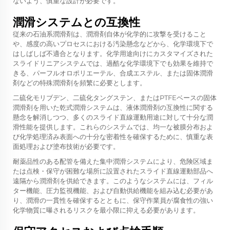
ないよう、慎重な設計が必要です。
潤滑システムとの互換性
従来の石油系潤滑剤は、潤滑剤自体が化学的に攻撃を受けること
や、感度の高いプロセスにおける汚染懸念などから、化学環境下で
はしばしば不適合となります。化学用途向けにカスタマイズされた
スライドリニアシステムでは、過酷な化学環境下でも効果を維持で
きる、パーフルオロポリエーテル、合成エステル、または固体潤滑
剤などの特殊潤滑剤を頻繁に必要とします。
二硫化モリブデン、二硫化タングステン、またはPTFEベースの固体
潤滑剤を用いた乾式潤滑システムは、液体潤滑剤の互換性に関する
懸念を解消しつつ、多くのスライド直線運動用途に対して十分な潤
滑性能を提供します。これらのシステムでは、均一な被膜分布およ
び化学処理済み表面への十分な密着性を確保するために、慎重な表
面処理および塗布技術が必要です。
耐薬品性のある配管を備えた集中潤滑システムにより、危険区域ま
たは点検・保守が困難な場所に設置されたスライド直線運動部品へ
遠隔から潤滑剤を供給できます。このようなシステムには、フィル
ター機能、圧力監視機能、および自動供給機能を組み込む必要があ
り、潤滑の一貫性を確保するとともに、保守作業員が腐食性の強い
化学物質に曝されるリスクを最小限に抑える必要があります。