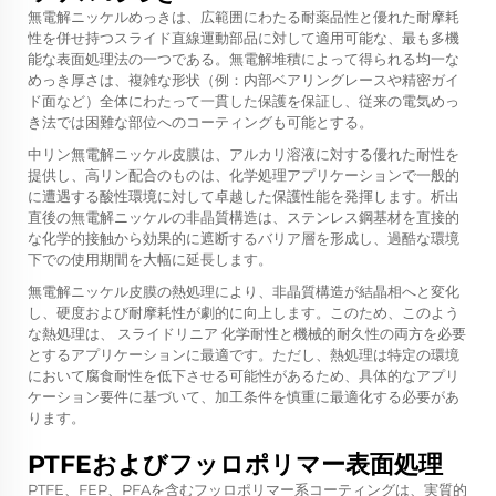
無電解ニッケルめっきは、広範囲にわたる耐薬品性と優れた耐摩耗
性を併せ持つスライド直線運動部品に対して適用可能な、最も多機
能な表面処理法の一つである。無電解堆積によって得られる均一な
めっき厚さは、複雑な形状（例：内部ベアリングレースや精密ガイ
ド面など）全体にわたって一貫した保護を保証し、従来の電気めっ
き法では困難な部位へのコーティングも可能とする。
中リン無電解ニッケル皮膜は、アルカリ溶液に対する優れた耐性を
提供し、高リン配合のものは、化学処理アプリケーションで一般的
に遭遇する酸性環境に対して卓越した保護性能を発揮します。析出
直後の無電解ニッケルの非晶質構造は、ステンレス鋼基材を直接的
な化学的接触から効果的に遮断するバリア層を形成し、過酷な環境
下での使用期間を大幅に延長します。
無電解ニッケル皮膜の熱処理により、非晶質構造が結晶相へと変化
し、硬度および耐摩耗性が劇的に向上します。このため、このよう
な熱処理は、
スライドリニア
化学耐性と機械的耐久性の両方を必要
とするアプリケーションに最適です。ただし、熱処理は特定の環境
において腐食耐性を低下させる可能性があるため、具体的なアプリ
ケーション要件に基づいて、加工条件を慎重に最適化する必要があ
ります。
PTFEおよびフッロポリマー表面処理
PTFE、FEP、PFAを含むフッロポリマー系コーティングは、実質的