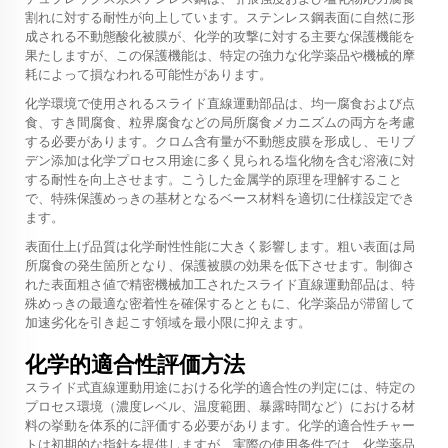
割れに対する耐性が向上しています。ステンレス鋼表面に自然に形
成される不動態酸化被膜が、化学的攻撃に対する主要な保護機能を
果たしますが、この保護機能は、特定の強力な化学薬品や機械的摩
耗によって損なわれる可能性があります。
化学環境で使用されるスライド直線運動部品は、均一腐食および点
食、すき間腐食、粒界腐食などの局所腐食メカニズムの両方を考慮
する必要があります。クロム含有量が不動態皮膜を形成し、モリブ
デン添加は化学プロセス用途に多く見られる塩化物を含む溶液に対
する耐性を向上させます。こうした金属学的原理を理解すること
で、特殊保護めっきの基材となるベース材料を適切に仕様設定でき
ます。
表面仕上げ品質は化学耐性性能に大きく影響します。粗い表面は局
所腐食の発生箇所となり、保護被膜の効果を低下させます。制御さ
れた表面粗さ値で精密機械加工されたスライド直線運動部品は、特
殊めっきの最適な密着性を確保するとともに、化学薬品が滞留して
加速劣化を引き起こす領域を最小限に抑えます。
化学的適合性評価方法
スライド式直線運動用途における化学的適合性の判定には、特定の
プロセス環境（濃度レベル、温度範囲、暴露時間など）における材
料の挙動を体系的に評価する必要があります。化学的適合性チャー
トは初期的な指針を提供しますが、実際の使用条件では、化学薬品