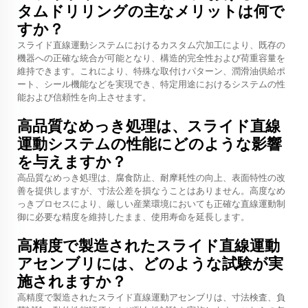
タムドリリングの主なメリットは何で
すか？
スライド直線運動システムにおけるカスタム穴加工により、既存の
機器への正確な統合が可能となり、構造的完全性および荷重容量を
維持できます。これにより、特殊な取付けパターン、潤滑油供給ポ
ート、シール機能などを実現でき、特定用途におけるシステムの性
能および信頼性を向上させます。
高品質なめっき処理は、スライド直線
運動システムの性能にどのような影響
を与えますか？
高品質なめっき処理は、腐食防止、耐摩耗性の向上、表面特性の改
善を提供しますが、寸法公差を損なうことはありません。高度なめ
っきプロセスにより、厳しい産業環境においても正確な直線運動制
御に必要な精度を維持したまま、使用寿命を延長します。
高精度で製造されたスライド直線運動
アセンブリには、どのような試験が実
施されますか？
高精度で製造されたスライド直線運動アセンブリは、寸法検査、負