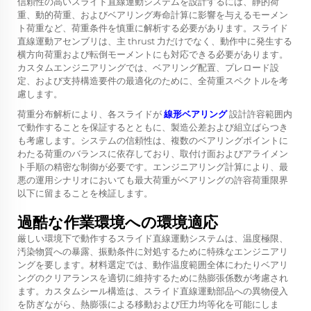
信頼性の高いスライド直線運動システムを設計するには、静的荷
重、動的荷重、およびベアリング寿命計算に影響を与えるモーメン
ト荷重など、荷重条件を慎重に解析する必要があります。スライド
直線運動アセンブリは、主 thrust 力だけでなく、動作中に発生する
横方向荷重および転倒モーメントにも対応できる必要があります。
カスタムエンジニアリングでは、ベアリング配置、プレロード設
定、および支持構造要件の最適化のために、全荷重スペクトルを考
慮します。
荷重分布解析により、各スライドが
線形ベアリング
設計許容範囲内
で動作することを保証するとともに、製造公差および組立ばらつき
も考慮します。システムの信頼性は、複数のベアリングポイントに
わたる荷重のバランスに依存しており、取付け面およびアライメン
ト手順の精密な制御が必要です。エンジニアリング計算により、最
悪の運用シナリオにおいても最大荷重がベアリングの許容荷重限界
以下に留まることを検証します。
過酷な作業環境への環境適応
厳しい環境下で動作するスライド直線運動システムは、温度極限、
汚染物質への暴露、振動条件に対処するために特殊なエンジニアリ
ングを要します。材料選定では、動作温度範囲全体にわたりベアリ
ングのクリアランスを適切に維持するために熱膨張係数が考慮され
ます。カスタムシール構造は、スライド直線運動部品への異物侵入
を防ぎながら、熱膨張による移動および圧力均等化を可能にしま