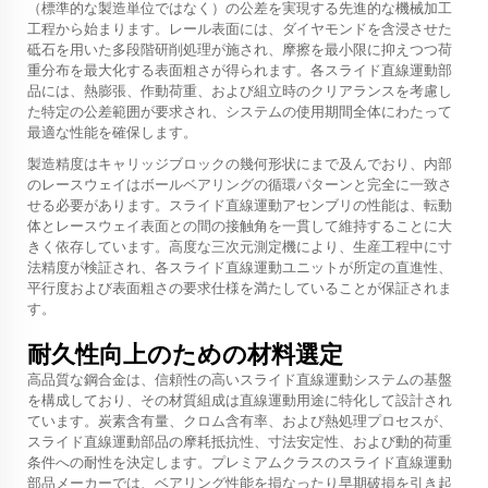
（標準的な製造単位ではなく）の公差を実現する先進的な機械加工
工程から始まります。レール表面には、ダイヤモンドを含浸させた
砥石を用いた多段階研削処理が施され、摩擦を最小限に抑えつつ荷
重分布を最大化する表面粗さが得られます。各スライド直線運動部
品には、熱膨張、作動荷重、および組立時のクリアランスを考慮し
た特定の公差範囲が要求され、システムの使用期間全体にわたって
最適な性能を確保します。
製造精度はキャリッジブロックの幾何形状にまで及んでおり、内部
のレースウェイはボールベアリングの循環パターンと完全に一致さ
せる必要があります。スライド直線運動アセンブリの性能は、転動
体とレースウェイ表面との間の接触角を一貫して維持することに大
きく依存しています。高度な三次元測定機により、生産工程中に寸
法精度が検証され、各スライド直線運動ユニットが所定の直進性、
平行度および表面粗さの要求仕様を満たしていることが保証されま
す。
耐久性向上のための材料選定
高品質な鋼合金は、信頼性の高いスライド直線運動システムの基盤
を構成しており、その材質組成は直線運動用途に特化して設計され
ています。炭素含有量、クロム含有率、および熱処理プロセスが、
スライド直線運動部品の摩耗抵抗性、寸法安定性、および動的荷重
条件への耐性を決定します。プレミアムクラスのスライド直線運動
部品メーカーでは、ベアリング性能を損なったり早期破損を引き起