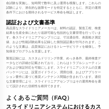
命試験を実施し、短時間で数年に及ぶ運用を模擬します。これらの
試験により、潜在的な故障モードを特定するとともに、所定の運用
条件下における期待されるサービス寿命を検証します。
認証および文書基準
高品質なスライドリニアメーカーは、材料の認証、製造工程、検査
結果を生産全体にわたり追跡可能な包括的な文書管理を行っていま
す。各スライドリニアアセンブリには、寸法適合性、表面粗さ測定
値、および性能試験結果を記録した個別認証書が付与されます。こ
のような文書は、品質保証におけるトレーサビリティを確保し、予
知保全プログラムを支援します。
製造記録には、カスタムドリリング作業、めっき条件、最終検査デ
ータなどの詳細が記載されており、これらはトラブルシューティン
グおよび保証対応を可能にします。スライドリニアシステムの文書
パッケージには、設置ガイドライン、潤滑仕様、およびアプリケー
ション要件に基づく推奨メンテナンス間隔が含まれています。適切
な文書管理により、スライドリニアアセンブリはその運用寿命を通
じて設計された信頼性を維持できます。
よくあるご質問（FAQ）
スライドリニアシステムにおけるカス