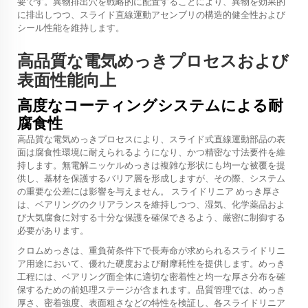
要です。異物排出穴を戦略的に配置することにより、異物を効果的
に排出しつつ、スライド直線運動アセンブリの構造的健全性および
シール性能を維持します。
高品質な電気めっきプロセスおよび
表面性能向上
高度なコーティングシステムによる耐
腐食性
高品質な電気めっきプロセスにより、スライド式直線運動部品の表
面は腐食性環境に耐えられるようになり、かつ精密な寸法要件を維
持します。無電解ニッケルめっきは複雑な形状にも均一な被覆を提
供し、基材を保護するバリア層を形成しますが、その際、システム
の重要な公差には影響を与えません。
スライドリニア
めっき厚さ
は、ベアリングのクリアランスを維持しつつ、湿気、化学薬品およ
び大気腐食に対する十分な保護を確保できるよう、厳密に制御する
必要があります。
クロムめっきは、重負荷条件下で長寿命が求められるスライドリニ
ア用途において、優れた硬度および耐摩耗性を提供します。めっき
工程には、ベアリング面全体に適切な密着性と均一な厚さ分布を確
保するための前処理ステージが含まれます。品質管理では、めっき
厚さ、密着強度、表面粗さなどの特性を検証し、各スライドリニア