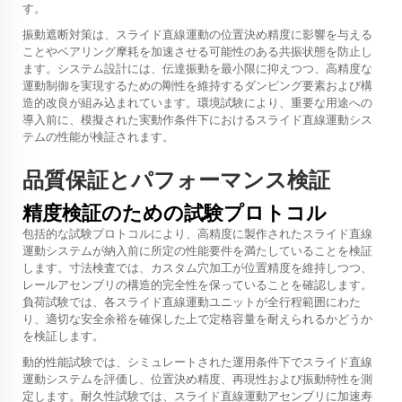
す。
振動遮断対策は、スライド直線運動の位置決め精度に影響を与える
ことやベアリング摩耗を加速させる可能性のある共振状態を防止し
ます。システム設計には、伝達振動を最小限に抑えつつ、高精度な
運動制御を実現するための剛性を維持するダンピング要素および構
造的改良が組み込まれています。環境試験により、重要な用途への
導入前に、模擬された実動作条件下におけるスライド直線運動シス
テムの性能が検証されます。
品質保証とパフォーマンス検証
精度検証のための試験プロトコル
包括的な試験プロトコルにより、高精度に製作されたスライド直線
運動システムが納入前に所定の性能要件を満たしていることを検証
します。寸法検査では、カスタム穴加工が位置精度を維持しつつ、
レールアセンブリの構造的完全性を保っていることを確認します。
負荷試験では、各スライド直線運動ユニットが全行程範囲にわた
り、適切な安全余裕を確保した上で定格容量を耐えられるかどうか
を検証します。
動的性能試験では、シミュレートされた運用条件下でスライド直線
運動システムを評価し、位置決め精度、再現性および振動特性を測
定します。耐久性試験では、スライド直線運動アセンブリに加速寿