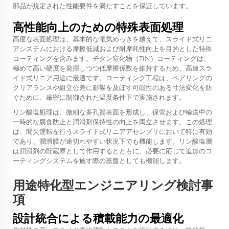
部品が規定された性能要件を満たすことを保証しています。
高性能向上のための特殊表面処理
高度な表面処理は、基本的な電気めっきを越えて、スライド式リニ
アシステムにおける摩擦低減および耐摩耗性向上を目的とした特殊
コーティングを含みます。チタン窒化物（TiN）コーティングは、
極めて高い硬度を発揮しつつ低摩擦係数を維持するため、高速スラ
イド式リニア用途に最適です。コーティング工程は、ベアリングの
クリアランスや組立公差に影響を及ぼす可能性のある寸法変化を防
ぐために、厳密に制御された温度条件下で実施されます。
リン酸塩処理は、微細な多孔質表面を形成し、保管および輸送中の
一時的な腐食防止と潤滑剤保持性の向上を両立させます。この処理
は、間欠運転を行うスライド式リニアアセンブリにおいて特に有効
であり、潤滑膜が途切れやすい状況下でも機能します。リン酸塩層
は潤滑剤の貯蔵庫として作用するとともに、必要に応じて追加のコ
ーティングシステムを施す際の基盤としても機能します。
用途特化型エンジニアリング検討事
項
設計統合による積載能力の最適化