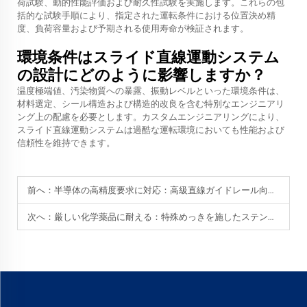
荷試験、動的性能評価および耐久性試験を実施します。これらの包
括的な試験手順により、指定された運転条件における位置決め精
度、負荷容量および予期される使用寿命が検証されます。
環境条件はスライド直線運動システム
の設計にどのように影響しますか？
温度極端値、汚染物質への暴露、振動レベルといった環境条件は、
材料選定、シール構造および構造的改良を含む特別なエンジニアリ
ング上の配慮を必要とします。カスタムエンジニアリングにより、
スライド直線運動システムは過酷な運転環境においても性能および
信頼性を維持できます。
前へ：
半導体の高精度要求に対応：高級直線ガイドレール向けカスタム電気めっきプロセス
次へ：
厳しい化学薬品に耐える：特殊めっきを施したステンレス鋼製カスタムスライド直線運動部品。