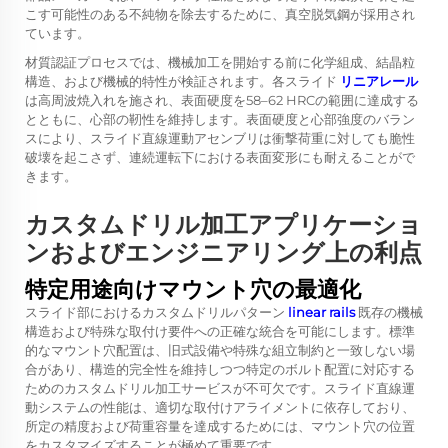
こす可能性のある不純物を除去するために、真空脱気鋼が採用され
ています。
材質認証プロセスでは、機械加工を開始する前に化学組成、結晶粒
構造、および機械的特性が検証されます。各スライド
リニアレール
は高周波焼入れを施され、表面硬度を58–62 HRCの範囲に達成する
とともに、心部の靭性を維持します。表面硬度と心部強度のバラン
スにより、スライド直線運動アセンブリは衝撃荷重に対しても脆性
破壊を起こさず、連続運転下における表面変形にも耐えることがで
きます。
カスタムドリル加工アプリケーショ
ンおよびエンジニアリング上の利点
特定用途向けマウント穴の最適化
スライド部におけるカスタムドリルパターン
linear rails
既存の機械
構造および特殊な取付け要件への正確な統合を可能にします。標準
的なマウント穴配置は、旧式設備や特殊な組立制約と一致しない場
合があり、構造的完全性を維持しつつ特定のボルト配置に対応する
ためのカスタムドリル加工サービスが不可欠です。スライド直線運
動システムの性能は、適切な取付けアライメントに依存しており、
所定の精度および荷重容量を達成するためには、マウント穴の位置
をカスタマイズすることが極めて重要です。