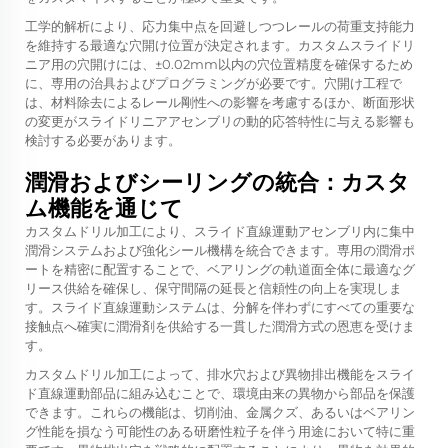
工学的解析により、応力集中点を回避しつつレールの荷重支持能力
を維持する最適な穴開け位置が決定されます。カスタムスライドリ
ニア用の穴開けには、±0.02mm以内の穴位置精度を確保するため
に、専用の治具およびプログラミングが必要です。穴開け工程で
は、材料除去によるレール剛性への影響を考慮するほか、断面形状
の変更がスライドリニアアセンブリの動的応答特性に与える影響も
検討する必要があります。
潤滑およびシーリングの統合：カスタ
ム機能を通じて
カスタムドリル加工により、スライド直線運動アセンブリ内に集中
潤滑システムおよび強化シール機構を統合できます。専用の潤滑ポ
ートを精密に配置することで、ベアリングの軌道面全体に最適なグ
リース供給を確保し、保守間隔の延長と信頼性の向上を実現しま
す。スライド直線運動システムは、分解を伴わずにすべての重要な
接触点へ確実に潤滑剤を供給する一貫した潤滑方式の恩恵を受けま
す。
カスタムドリル加工によって、排水穴および異物排出機能をスライ
ド直線運動部品に組み込むことで、環境由来の異物から部品を保護
できます。これらの機能は、切削油、金属クズ、あるいはベアリン
グ性能を損なう可能性のある研磨性粒子を伴う用途において特に重