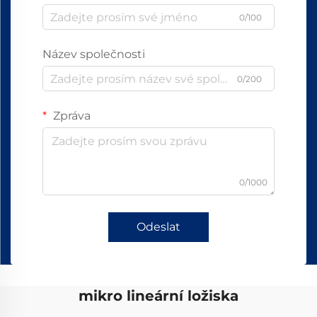
0/100
Název společnosti
0/200
Zpráva
0/1000
Odeslat
mikro lineární ložiska