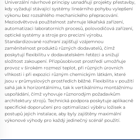
Univerzální návrhové principy usnadňují projekty přestavby,
kdy vyžadují stávající systémy lineárního pohybu vylepšení
výkonu bez rozsáhlého mechanického přepracování.
Meziodvětvová použitelnost zahrnuje lékařská zařízení,
automatizaci laboratorních procesů, polovodičová zařízení,
optické systémy a stroje pro precizní výrobu.
Standardizované rozhraní zajišťují vzájemnou
zaměnitelnost produktů různých dodavatelů, čímž
poskytují flexibilitu v dodavatelském řetězci a snižují
složitost zakoupení. Přizpůsobivost prostředí umožňuje
provoz v širokém rozmezí teplot, při různých úrovních
vlhkosti i při expozici různým chemickým látkám, které
jsou v průmyslových prostředích běžné. Flexibilita v použití
sahá jak k horizontálnímu, tak k vertikálnímu montážnímu
uspořádání, čímž vyhovuje různorodým požadavkům
architektury strojů. Technická podpora poskytuje aplikacně
specifické doporučení pro optimalizaci výběru ložisek a
postupů jejich instalace, aby byly zajištěny maximální
výkonové výhody pro každý jedinečný scénář použití.