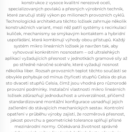
konstrukce z vysoce kvalitní nerezové oceli,
specializovaných povlaků a přesných výrobních technik,
které zaručují stálý výkon po milionech provozních cyklů.
Technologická architektura těchto ložisek zahrnuje několik
konstrukčních variant, mezi něž patří systémy s recirkulací
kuliček, mechanismy se smýkavým kontaktem a hybridní
uspořádání, která kombinují výhody obou přístupů. Každý
systém mikro lineárních ložisek je navržen tak, aby
vyhovoval konkrétním nosnostem – od ultralehkých
aplikací vyžadujících přesnost v jednotkách gramové síly až
po středně náročné scénáře, které vyžadují nosnost
několika liber. Rozsah provozních teplot těchto součástí se
obvykle pohybuje od mínus čtyřiceti stupňů Celsia do plus
sto dvaceti stupňů Celsia, čímž jsou vhodná pro různorodé
provozní podmínky. Instalační vlastnosti mikro lineárních
ložisek zdůrazňují jednoduchost a univerzálnost, přičemž
standardizované montážní konfigurace usnadňují jejich
začlenění do stávajících mechanických sestav. Kontrolní
opatření v průběhu výroby zajistí, že rozměrová přesnost,
jakost povrchu a geometrické tolerance splňují přísné
mezinárodní normy. Očekávaná životnost správně