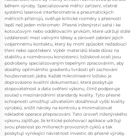
během výroby. Specializované měřicí zařízení, včetně
systémů laserové interferometrie a pneumatických
měřicích přístrojů, ověřuje kritické rozměry s přesností
lepší než jeden mikrometr. Přesné inženýrství sahá i ke
kotoučovým nebo oddělovacím prvkům, které udržují stálé
vzdálenosti mezi valivými tělesy a zároveň zabrání jejich
vzájemnému kontaktu, který by mohl způsobit nežádoucí
tření nebo opotřebení. Výběr materiálů klade důraz na
stabilitu a rozměrovou konzistenci; ložiskové oceli jsou
podrobeny specializovaným tepelným zpracováním, aby
dosáhly optimálního gradientu tvrdosti při zachování
houževnatosti jádra. Každé mikrolineární ložisko je
doprovázeno kvalitní dokumentací, která poskytuje
stopovatelnost a data ověření výkonu, čímž podporuje
soulad s mezinárodními standardy kvality. Tyto přesné
schopnosti umožňují uživatelům dosáhnout vyšší kvality
výrobků, snížit nároky na kontrolu a minimalizovat
nákladné operace přepracování. Tato úroveň inženýrského
výkonu zajišťuje, že kritické polohovací aplikace udržují
svou přesnost po milionech provozních cyklů a tak
poskytují vynikající návratnost investic do přesné výroby.