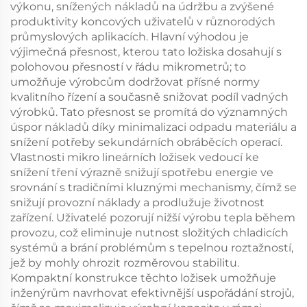
výkonu, snížených nákladů na údržbu a zvýšené
produktivity koncových uživatelů v různorodých
průmyslových aplikacích. Hlavní výhodou je
výjimečná přesnost, kterou tato ložiska dosahují s
polohovou přesností v řádu mikrometrů; to
umožňuje výrobcům dodržovat přísné normy
kvalitního řízení a současně snižovat podíl vadných
výrobků. Tato přesnost se promítá do významných
úspor nákladů díky minimalizaci odpadu materiálu a
snížení potřeby sekundárních obráběcích operací.
Vlastnosti mikro lineárních ložisek vedoucí ke
snížení tření výrazně snižují spotřebu energie ve
srovnání s tradičními kluznými mechanismy, čímž se
snižují provozní náklady a prodlužuje životnost
zařízení. Uživatelé pozorují nižší výrobu tepla během
provozu, což eliminuje nutnost složitých chladicích
systémů a brání problémům s tepelnou roztažností,
jež by mohly ohrozit rozměrovou stabilitu.
Kompaktní konstrukce těchto ložisek umožňuje
inženýrům navrhovat efektivnější uspořádání strojů,