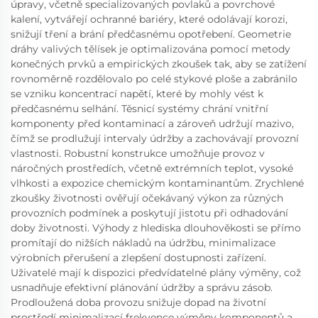
úpravy, včetně specializovaných povlaků a povrchové
kalení, vytvářejí ochranné bariéry, které odolávají korozi,
snižují tření a brání předčasnému opotřebení. Geometrie
dráhy valivých tělísek je optimalizována pomocí metody
konečných prvků a empirických zkoušek tak, aby se zatížení
rovnoměrně rozdělovalo po celé stykové ploše a zabránilo
se vzniku koncentrací napětí, které by mohly vést k
předčasnému selhání. Těsnicí systémy chrání vnitřní
komponenty před kontaminací a zároveň udržují mazivo,
čímž se prodlužují intervaly údržby a zachovávají provozní
vlastnosti. Robustní konstrukce umožňuje provoz v
náročných prostředích, včetně extrémních teplot, vysoké
vlhkosti a expozice chemickým kontaminantům. Zrychlené
zkoušky životnosti ověřují očekávaný výkon za různých
provozních podmínek a poskytují jistotu při odhadování
doby životnosti. Výhody z hlediska dlouhověkosti se přímo
promítají do nižších nákladů na údržbu, minimalizace
výrobních přerušení a zlepšení dostupnosti zařízení.
Uživatelé mají k dispozici předvídatelné plány výměny, což
usnadňuje efektivní plánování údržby a správu zásob.
Prodloužená doba provozu snižuje dopad na životní
prostředí minimalizací frekvence výměny komponentů a