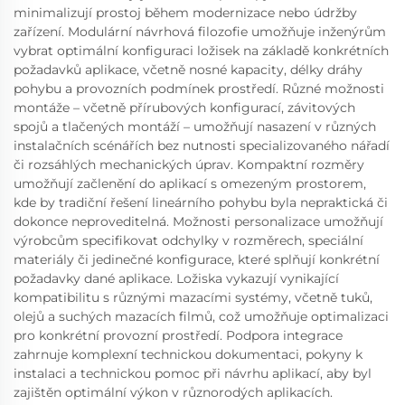
minimalizují prostoj během modernizace nebo údržby
zařízení. Modulární návrhová filozofie umožňuje inženýrům
vybrat optimální konfiguraci ložisek na základě konkrétních
požadavků aplikace, včetně nosné kapacity, délky dráhy
pohybu a provozních podmínek prostředí. Různé možnosti
montáže – včetně přírubových konfigurací, závitových
spojů a tlačených montáží – umožňují nasazení v různých
instalačních scénářích bez nutnosti specializovaného nářadí
či rozsáhlých mechanických úprav. Kompaktní rozměry
umožňují začlenění do aplikací s omezeným prostorem,
kde by tradiční řešení lineárního pohybu byla nepraktická či
dokonce neproveditelná. Možnosti personalizace umožňují
výrobcům specifikovat odchylky v rozměrech, speciální
materiály či jedinečné konfigurace, které splňují konkrétní
požadavky dané aplikace. Ložiska vykazují vynikající
kompatibilitu s různými mazacími systémy, včetně tuků,
olejů a suchých mazacích filmů, což umožňuje optimalizaci
pro konkrétní provozní prostředí. Podpora integrace
zahrnuje komplexní technickou dokumentaci, pokyny k
instalaci a technickou pomoc při návrhu aplikací, aby byl
zajištěn optimální výkon v různorodých aplikacích.