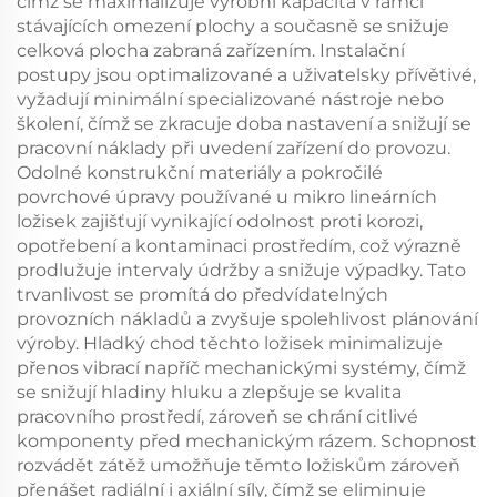
čímž se maximalizuje výrobní kapacita v rámci
stávajících omezení plochy a současně se snižuje
celková plocha zabraná zařízením. Instalační
postupy jsou optimalizované a uživatelsky přívětivé,
vyžadují minimální specializované nástroje nebo
školení, čímž se zkracuje doba nastavení a snižují se
pracovní náklady při uvedení zařízení do provozu.
Odolné konstrukční materiály a pokročilé
povrchové úpravy používané u mikro lineárních
ložisek zajišťují vynikající odolnost proti korozi,
opotřebení a kontaminaci prostředím, což výrazně
prodlužuje intervaly údržby a snižuje výpadky. Tato
trvanlivost se promítá do předvídatelných
provozních nákladů a zvyšuje spolehlivost plánování
výroby. Hladký chod těchto ložisek minimalizuje
přenos vibrací napříč mechanickými systémy, čímž
se snižují hladiny hluku a zlepšuje se kvalita
pracovního prostředí, zároveň se chrání citlivé
komponenty před mechanickým rázem. Schopnost
rozvádět zátěž umožňuje těmto ložiskům zároveň
přenášet radiální i axiální síly, čímž se eliminuje