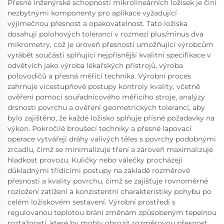
Přesné inženýrské schopnosti mikrolineárních ložisek je činí
nezbytnými komponenty pro aplikace vyžadující
výjimečnou přesnost a opakovatelnost. Tato ložiska
dosahují polohových tolerancí v rozmezí plus/minus dva
mikrometry, což je úroveň přesnosti umožňující výrobcům
vyrábět součásti splňující nejpřísnější kvalitní specifikace v
odvětvích jako výroba lékařských přístrojů, výroba
polovodičů a přesná měřicí technika. Výrobní proces
zahrnuje vícestupňové postupy kontroly kvality, včetně
ověření pomocí souřadnicového měřicího stroje, analýzy
drsnosti povrchu a ověření geometrických tolerancí, aby
bylo zajištěno, že každé ložisko splňuje přísné požadavky na
výkon. Pokročilé broušecí techniky a přesné lapovací
operace vytvářejí dráhy valivých těles s povrchy podobnými
zrcadlu, čímž se minimalizuje tření a zároveň maximalizuje
hladkost provozu. Kuličky nebo válečky procházejí
důkladnými třídícími postupy na základě rozměrové
přesnosti a kvality povrchu, čímž se zajišťuje rovnoměrné
rozložení zatížení a konzistentní charakteristiky pohybu po
celém ložiskovém sestavení. Výrobní prostředí s
regulovanou teplotou brání změnám způsobeným tepelnou
roztažností, které by mohly ohrozit rozměrovou přesnost