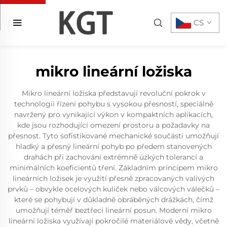
CS
mikro lineární ložiska
Mikro lineární ložiska představují revoluční pokrok v
technologii řízení pohybu s vysokou přesností, speciálně
navržený pro vynikající výkon v kompaktních aplikacích,
kde jsou rozhodující omezení prostoru a požadavky na
přesnost. Tyto sofistikované mechanické součásti umožňují
hladký a přesný lineární pohyb po předem stanovených
drahách při zachování extrémně úzkých tolerancí a
minimálních koeficientů tření. Základním principem mikro
lineárních ložisek je využití přesně zpracovaných valivých
prvků – obvykle ocelových kuliček nebo válcových válečků –
které se pohybují v důkladně obráběných drážkách, čímž
umožňují téměř beztřecí lineární posun. Moderní mikro
lineární ložiska využívají pokročilé materiálové vědy, včetně