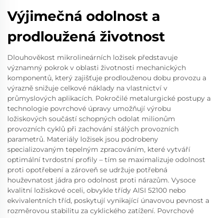
Výjimečná odolnost a
prodloužená životnost
Dlouhověkost mikrolineárních ložisek představuje
významný pokrok v oblasti životnosti mechanických
komponentů, který zajišťuje prodlouženou dobu provozu a
výrazně snižuje celkové náklady na vlastnictví v
průmyslových aplikacích. Pokročilé metalurgické postupy a
technologie povrchové úpravy umožňují výrobu
ložiskových součástí schopných odolat milionům
provozních cyklů při zachování stálých provozních
parametrů. Materiály ložisek jsou podrobeny
specializovaným tepelným zpracováním, které vytváří
optimální tvrdostní profily – tím se maximalizuje odolnost
proti opotřebení a zároveň se udržuje potřebná
houževnatost jádra pro odolnost proti nárazům. Vysoce
kvalitní ložiskové oceli, obvykle třídy AISI 52100 nebo
ekvivalentních tříd, poskytují vynikající únavovou pevnost a
rozměrovou stabilitu za cyklického zatížení. Povrchové