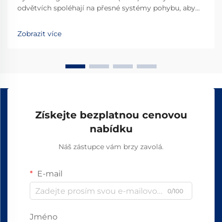
odvětvích spoléhají na přesné systémy pohybu, aby
zajistili vynikající výkon svých strojů a zařízení. Výběr
vhodných komponent pro lineární pohyb přímo
Zobrazit více
ovlivňuje spolehlivost výrobku...
Získejte bezplatnou cenovou
nabídku
Náš zástupce vám brzy zavolá.
E-mail
0/100
Jméno