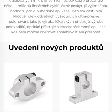
udržovaných mikro lineárních ložisek často přesahuje
několik milionů lineárních cyklů, čímž poskytují výjimečnou
hodnotu pro dlouhodobé aplikace. Tyto součásti plní
klíčové role v odvětvích vyžadujících ultra-přesné
polohování, jako je výroba lékařských přístrojů, výroba
polovodičů, optické přístroje a leteckozáchranné aplikace,
kde není možné obětovat spolehlivost ani přesnost.
Uvedení nových produktů