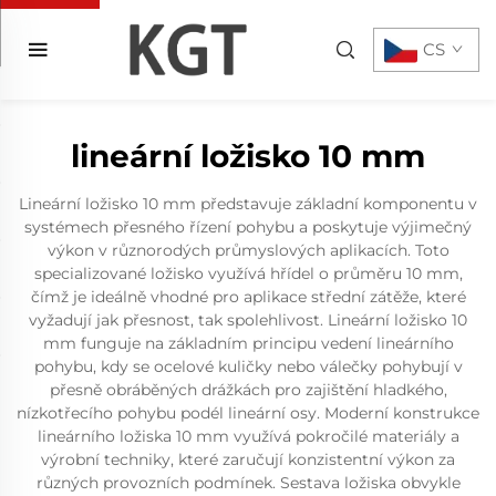
CS
lineární ložisko 10 mm
Lineární ložisko 10 mm představuje základní komponentu v
systémech přesného řízení pohybu a poskytuje výjimečný
výkon v různorodých průmyslových aplikacích. Toto
specializované ložisko využívá hřídel o průměru 10 mm,
čímž je ideálně vhodné pro aplikace střední zátěže, které
vyžadují jak přesnost, tak spolehlivost. Lineární ložisko 10
mm funguje na základním principu vedení lineárního
pohybu, kdy se ocelové kuličky nebo válečky pohybují v
přesně obráběných drážkách pro zajištění hladkého,
nízkotřecího pohybu podél lineární osy. Moderní konstrukce
lineárního ložiska 10 mm využívá pokročilé materiály a
výrobní techniky, které zaručují konzistentní výkon za
různých provozních podmínek. Sestava ložiska obvykle