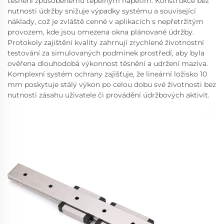
těsnění způsobenému tepelným napětím. Konstrukce bez
nutnosti údržby snižuje výpadky systému a související
náklady, což je zvláště cenné v aplikacích s nepřetržitým
provozem, kde jsou omezena okna plánované údržby.
Protokoly zajištění kvality zahrnují zrychlené životnostní
testování za simulovaných podmínek prostředí, aby byla
ověřena dlouhodobá výkonnost těsnění a udržení maziva.
Komplexní systém ochrany zajišťuje, že lineární ložisko 10
mm poskytuje stálý výkon po celou dobu své životnosti bez
nutnosti zásahu uživatele či provádění údržbových aktivit.