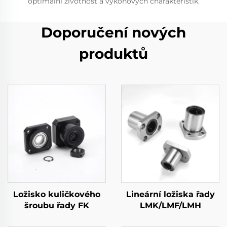
optimální životnost a výkonových charakteristik.
Doporučení nových
produktů
Ložisko kuličkového
Lineární ložiska řady
šroubu řady FK
LMK/LMF/LMH