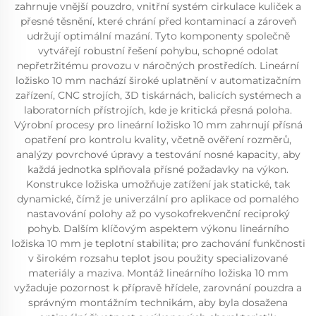
zahrnuje vnější pouzdro, vnitřní systém cirkulace kuliček a
přesné těsnění, které chrání před kontaminací a zároveň
udržují optimální mazání. Tyto komponenty společně
vytvářejí robustní řešení pohybu, schopné odolat
nepřetržitému provozu v náročných prostředích. Lineární
ložisko 10 mm nachází široké uplatnění v automatizačním
zařízení, CNC strojích, 3D tiskárnách, balicích systémech a
laboratorních přístrojích, kde je kritická přesná poloha.
Výrobní procesy pro lineární ložisko 10 mm zahrnují přísná
opatření pro kontrolu kvality, včetně ověření rozměrů,
analýzy povrchové úpravy a testování nosné kapacity, aby
každá jednotka splňovala přísné požadavky na výkon.
Konstrukce ložiska umožňuje zatížení jak statické, tak
dynamické, čímž je univerzální pro aplikace od pomalého
nastavování polohy až po vysokofrekvenční reciproký
pohyb. Dalším klíčovým aspektem výkonu lineárního
ložiska 10 mm je teplotní stabilita; pro zachování funkčnosti
v širokém rozsahu teplot jsou použity specializované
materiály a maziva. Montáž lineárního ložiska 10 mm
vyžaduje pozornost k přípravě hřídele, zarovnání pouzdra a
správným montážním technikám, aby byla dosažena