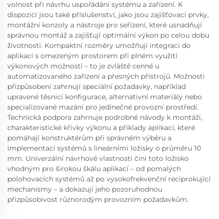
volnost při návrhu uspořádání systému a zařízení. K
dispozici jsou také příslušenství, jako jsou zajišťovací prvky,
montážní konzoly a nástroje pro seřízení, které usnadňují
správnou montáž a zajišťují optimální výkon po celou dobu
životnosti. Kompaktní rozměry umožňují integraci do
aplikací s omezeným prostorem při plném využití
výkonových možností – to je zvláště cenné u
automatizovaného zařízení a přesných přístrojů. Možnosti
přizpůsobení zahrnují speciální požadavky, například
upravené těsnicí konfigurace, alternativní materiály nebo
specializované mazání pro jedinečné provozní prostředí.
Technická podpora zahrnuje podrobné návody k montáži,
charakteristické křivky výkonu a příklady aplikací, které
pomáhají konstruktérům při správném výběru a
implementaci systémů s lineárními ložisky o průměru 10
mm. Univerzální návrhové vlastnosti činí toto ložisko
vhodným pro širokou škálu aplikací – od pomalých
polohovacích systémů až po vysokofrekvenční reciprokující
mechanismy – a dokazují jeho pozoruhodnou
přizpůsobivost různorodým provozním požadavkům.