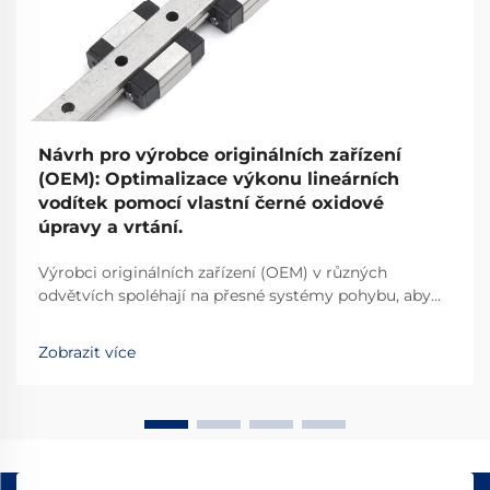
Návrh pro výrobce originálních zařízení
(OEM): Optimalizace výkonu lineárních
vodítek pomocí vlastní černé oxidové
úpravy a vrtání.
Výrobci originálních zařízení (OEM) v různých
odvětvích spoléhají na přesné systémy pohybu, aby
zajistili vynikající výkon svých strojů a zařízení. Výběr
vhodných komponent pro lineární pohyb přímo
Zobrazit více
ovlivňuje spolehlivost výrobku...