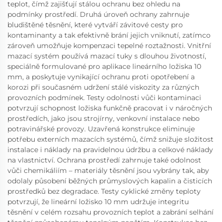
teplot, čímž zajišťují stálou ochranu bez ohledu na
podmínky prostředí. Druhá úroveň ochrany zahrnuje
bludištěné těsnění, které vytváří závitové cesty pro
kontaminanty a tak efektivně brání jejich vniknutí, zatímco
zároveň umožňuje kompenzaci tepelné roztažnosti. Vnitřní
mazací systém používá mazací tuky s dlouhou životností,
speciálně formulované pro aplikace lineárního ložiska 10
mm, a poskytuje vynikající ochranu proti opotřebení a
korozi při současném udržení stálé viskozity za různých
provozních podmínek. Testy odolnosti vůči kontaminaci
potvrzují schopnost ložiska funkčně pracovat i v náročných
prostředích, jako jsou strojírny, venkovní instalace nebo
potravinářské provozy. Uzavřená konstrukce eliminuje
potřebu externích mazacích systémů, čímž snižuje složitost
instalace i náklady na pravidelnou údržbu a celkové náklady
na vlastnictví. Ochrana prostředí zahrnuje také odolnost
vůči chemikáliím – materiály těsnění jsou vybrány tak, aby
odolaly působení běžných průmyslových kapalin a čisticích
prostředků bez degradace. Testy cyklické změny teploty
potvrzují, že lineární ložisko 10 mm udržuje integritu
těsnění v celém rozsahu provozních teplot a zabrání selhání