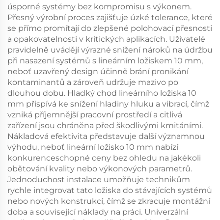
úsporné systémy bez kompromisu s výkonem.
Přesný výrobní proces zajišťuje úzké tolerance, které
se přímo promítají do zlepšené polohovací přesnosti
a opakovatelnosti v kritických aplikacích. Uživatelé
pravidelně uvádějí výrazné snížení nároků na údržbu
při nasazení systémů s lineárním ložiskem 10 mm,
neboť uzavřený design účinně brání pronikání
kontaminantů a zároveň udržuje mazivo po
dlouhou dobu. Hladký chod lineárního ložiska 10
mm přispívá ke snížení hladiny hluku a vibrací, čímž
vzniká příjemnější pracovní prostředí a citlivá
zařízení jsou chráněna před škodlivými kmitáními.
Nákladová efektivita představuje další významnou
výhodu, neboť lineární ložisko 10 mm nabízí
konkurenceschopné ceny bez ohledu na jakékoli
obětování kvality nebo výkonových parametrů.
Jednoduchost instalace umožňuje technikům
rychle integrovat tato ložiska do stávajících systémů
nebo nových konstrukcí, čímž se zkracuje montážní
doba a související náklady na práci. Univerzální