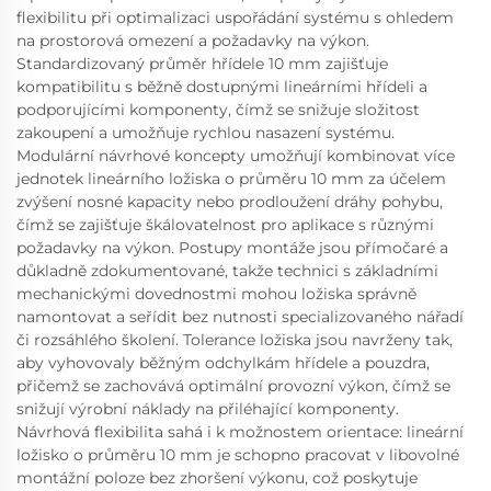
flexibilitu při optimalizaci uspořádání systému s ohledem
na prostorová omezení a požadavky na výkon.
Standardizovaný průměr hřídele 10 mm zajišťuje
kompatibilitu s běžně dostupnými lineárními hřídeli a
podporujícími komponenty, čímž se snižuje složitost
zakoupení a umožňuje rychlou nasazení systému.
Modulární návrhové koncepty umožňují kombinovat více
jednotek lineárního ložiska o průměru 10 mm za účelem
zvýšení nosné kapacity nebo prodloužení dráhy pohybu,
čímž se zajišťuje škálovatelnost pro aplikace s různými
požadavky na výkon. Postupy montáže jsou přímočaré a
důkladně zdokumentované, takže technici s základními
mechanickými dovednostmi mohou ložiska správně
namontovat a seřídit bez nutnosti specializovaného nářadí
či rozsáhlého školení. Tolerance ložiska jsou navrženy tak,
aby vyhovovaly běžným odchylkám hřídele a pouzdra,
přičemž se zachovává optimální provozní výkon, čímž se
snižují výrobní náklady na přiléhající komponenty.
Návrhová flexibilita sahá i k možnostem orientace: lineární
ložisko o průměru 10 mm je schopno pracovat v libovolné
montážní poloze bez zhoršení výkonu, což poskytuje