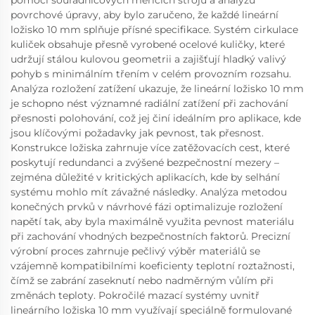
pomocí souřadnicových měřicích strojů a analýzu
povrchové úpravy, aby bylo zaručeno, že každé lineární
ložisko 10 mm splňuje přísné specifikace. Systém cirkulace
kuliček obsahuje přesně vyrobené ocelové kuličky, které
udržují stálou kulovou geometrii a zajišťují hladký valivý
pohyb s minimálním třením v celém provozním rozsahu.
Analýza rozložení zatížení ukazuje, že lineární ložisko 10 mm
je schopno nést významné radiální zatížení při zachování
přesnosti polohování, což jej činí ideálním pro aplikace, kde
jsou klíčovými požadavky jak pevnost, tak přesnost.
Konstrukce ložiska zahrnuje více zatěžovacích cest, které
poskytují redundanci a zvýšené bezpečnostní mezery –
zejména důležité v kritických aplikacích, kde by selhání
systému mohlo mít závažné následky. Analýza metodou
konečných prvků v návrhové fázi optimalizuje rozložení
napětí tak, aby byla maximálně využita pevnost materiálu
při zachování vhodných bezpečnostních faktorů. Precizní
výrobní proces zahrnuje pečlivý výběr materiálů se
vzájemně kompatibilními koeficienty teplotní roztažnosti,
čímž se zabrání zaseknutí nebo nadměrným vůlím při
změnách teploty. Pokročilé mazací systémy uvnitř
lineárního ložiska 10 mm využívají speciálně formulované