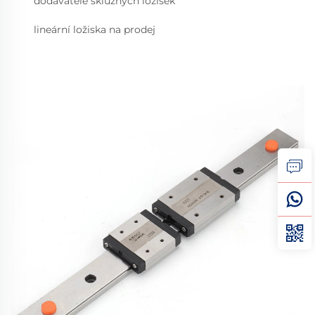
dodavatelé skluzných ložisek
lineární ložiska na prodej