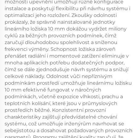
možnosti upevnění umožňují různé konfigurace
instalace a poskytují flexibilitu při návrhu systému i
optimalizaci jeho rozložení. Zkoušky odolnosti
prokázaly, že správně nainstalované jednotky
lineárního ložiska 10 mm dokážou vydržet miliony
cyklů za běžných provozních podmínek, čímž
zaručují dlouhodobou spolehlivost a sníženou
frekvenci výměny. Schopnost ložiska zároveň
přenášet radiální i momentové zatížení eliminuje v
mnoha aplikacích potřebu dodatečných podpor,
čímž se dále zjednodušuje návrh systému a snižují
celkové náklady. Odolnost vůči nepříznivým
podmínkám prostředí umožňuje lineárnímu ložisku
10 mm efektivně fungovat v náročných
podmínkách, včetně expozice vlhkosti, prachu a
teplotních kolísání, které jsou v průmyslových
prostředích běžné. Konzistentní provozní
charakteristiky zajišťují předvídatelné chování
systému, což umožňuje inženýrům navrhovat se
sebejistotou a dosahovat požadovaných provozních
parametrů. Programy zajištění kvality zaručují, že