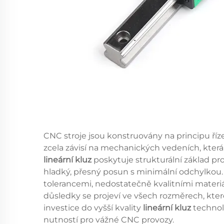
CNC stroje jsou konstruovány na principu ř
zcela závisí na mechanických vedeních, kter
lineární kluz
poskytuje strukturální základ pr
hladký, přesný posun s minimální odchylkou.
tolerancemi, nedostatečně kvalitními mater
důsledky se projeví ve všech rozměrech, které 
investice do vyšší kvality
lineární kluz
technol
nutností pro vážné CNC provozy.