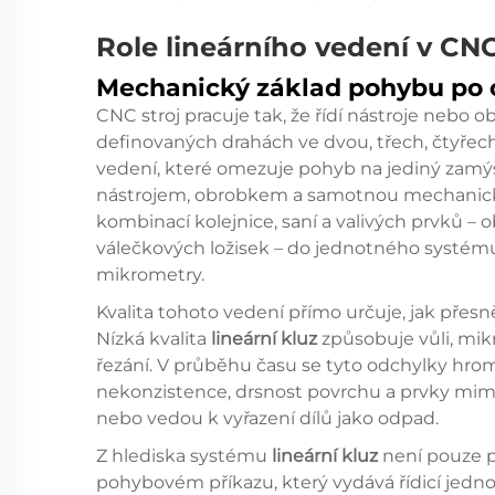
Role lineárního vedení v C
Mechanický základ pohybu po 
CNC stroj pracuje tak, že řídí nástroje nebo 
definovaných drahách ve dvou, třech, čtyřech
vedení, které omezuje pohyb na jediný zamýš
nástrojem, obrobkem a samotnou mechanick
kombinací kolejnice, saní a valivých prvků – 
válečkových ložisek – do jednotného systému,
mikrometry.
Kvalita tohoto vedení přímo určuje, jak přes
Nízká kvalita
lineární kluz
způsobuje vůli, mik
řezání. V průběhu času se tyto odchylky hrom
nekonzistence, drsnost povrchu a prvky mimo 
nebo vedou k vyřazení dílů jako odpad.
Z hlediska systému
lineární kluz
není pouze p
pohybovém příkazu, který vydává řídicí jednot