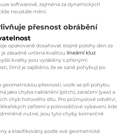
ouze softwarově, zejména za dynamických
těže neustále mění.
vlivňuje přesnost obrábění
vatelnost
roje opakovaně dosahovat stejné polohy den za
 je zásadně určena kvalitou
lineární kluz
šší kvality jsou vyráběny s přísnými
ti, čímž je zajištěno, že se saně pohybují po
 geometrickou přesností, vozík se při pohybu
á jako chyba naklánění (pitch), zatáčení (yaw) a
vých chyb hotového dílu. Pro průmyslové odvětví,
 lékařských zařízení a polovodičové vybavení, kde
odmíněně nutné, jsou tyto chyby komerčně
ěny a klasifikovány podle své geometrické