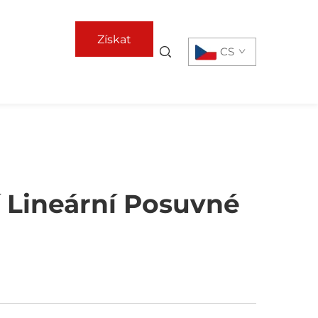
Získat
CS
nabídku
í Lineární Posuvné