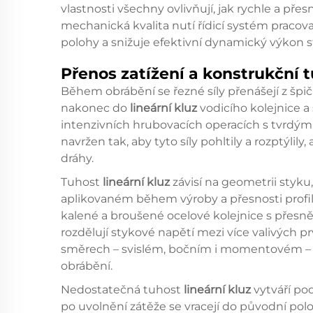
vlastnosti všechny ovlivňují, jak rychle a př
mechanická kvalita nutí řídicí systém pracova
polohy a snižuje efektivní dynamický výkon st
Přenos zatížení a konstrukční 
Během obrábění se řezné síly přenášejí z špič
nakonec do
lineární kluz
vodicího kolejnice a
intenzivních hrubovacích operacích s tvrdými
navržen tak, aby tyto síly pohltily a rozptýlil
dráhy.
Tuhost
lineární kluz
závisí na geometrii styku,
aplikovaném během výroby a přesnosti profi
kalené a broušené ocelové kolejnice s přes
rozdělují stykové napětí mezi více valivých 
směrech – svislém, bočním i momentovém – a
obrábění.
Nedostatečná tuhost
lineární kluz
vytváří po
po uvolnění zátěže se vracejí do původní po