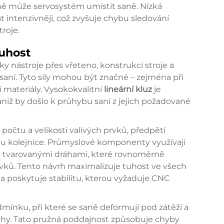
esně může servosystém umístit saně. Nízká
t intenzivněji, což zvyšuje chybu sledování
roje.
tuhost
ky nástroje přes vřeteno, konstrukci stroje a
 saní. Tyto síly mohou být značné – zejména při
 materiály. Vysokokvalitní
lineární kluz
je
y, aniž by došlo k průhybu saní z jejich požadované
 počtu a velikosti valivých prvků, předpětí
lu kolejnice. Průmyslové komponenty využívají
ně tvarovanými dráhami, které rovnoměrně
prvků. Tento návrh maximalizuje tuhost ve všech
 poskytuje stabilitu, kterou vyžaduje CNC
dmínku, při které se saně deformují pod zátěží a
lohy. Tato pružná poddajnost způsobuje chyby