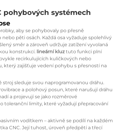
NC pohybových systémech
ose
obrobky, aby se pohybovaly po přesně
 nebo pěti osách. Každá osa vyžaduje spolehlivý
lený směr a zároveň udržuje zatížení vyvolaná
ou konstrukcí.
lineární kluz
tuto funkci plní
obvykle recirkulujících kuličkových nebo
 který zajišťuje vedení pohybu s přesností na
ně stroj sleduje svou naprogramovanou dráhu.
rovibrace a polohový posun, které narušují dráhu
adí a projevují se jako rozměrové
toleranční limity, které vyžadují přepracování
asivním vodítkem – aktivně se podílí na každém
ka CNC. Její tuhost, úroveň předpětí a třecí