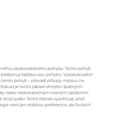
ízeného, opakovatelného pohybu. Tento pohyb
á podporují každou osu pohybu. Vysokokvalitní
o tento pohyb – převádí příkazy motoru na
 Pokud je tento základ ohrožen špatnými
iály nebo nedostatečným nosným zatížením,
stroj vyrábí. Tento článek vysvětluje, proč
ogie není jen otázkou preference, ale funkční