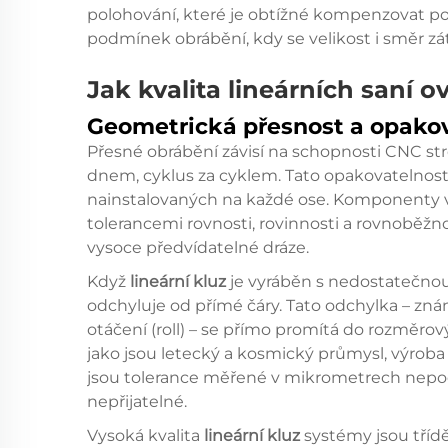
polohování, které je obtížné kompenzovat p
podmínek obrábění, kdy se velikost i směr zá
Jak kvalita lineárních saní o
Geometrická přesnost a opako
Přesné obrábění závisí na schopnosti CNC st
dnem, cyklus za cyklem. Tato opakovatelnost
nainstalovaných na každé ose. Komponenty vy
tolerancemi rovnosti, rovinnosti a rovnoběžnos
vysoce předvídatelné dráze.
Když
lineární kluz
je vyráběn s nedostatečnou
odchyluje od přímé čáry. Tato odchylka – znám
otáčení (roll) – se přímo promítá do rozměro
jako jsou letecký a kosmický průmysl, výroba
jsou tolerance měřené v mikrometrech nep
nepřijatelné.
Vysoká kvalita
lineární kluz
systémy jsou tříd