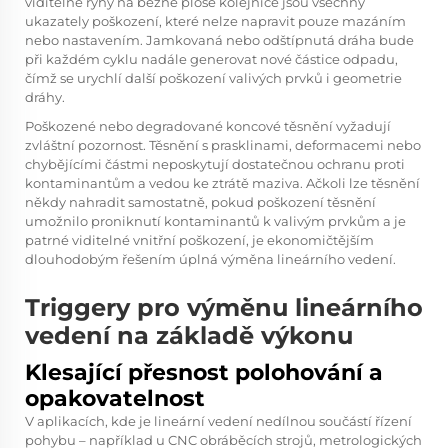
viditelné rýhy na běžné ploše kolejnice jsou všechny
ukazately poškození, které nelze napravit pouze mazáním
nebo nastavením. Jamkovaná nebo odštípnutá dráha bude
při každém cyklu nadále generovat nové částice odpadu,
čímž se urychlí další poškození valivých prvků i geometrie
dráhy.
Poškozené nebo degradované koncové těsnění vyžadují
zvláštní pozornost. Těsnění s prasklinami, deformacemi nebo
chybějícími částmi neposkytují dostatečnou ochranu proti
kontaminantům a vedou ke ztrátě maziva. Ačkoli lze těsnění
někdy nahradit samostatně, pokud poškození těsnění
umožnilo proniknutí kontaminantů k valivým prvkům a je
patrné viditelné vnitřní poškození, je ekonomičtějším
dlouhodobým řešením úplná výměna lineárního vedení.
Triggery pro výměnu lineárního
vedení na základě výkonu
Klesající přesnost polohování a
opakovatelnost
V aplikacích, kde je lineární vedení nedílnou součástí řízení
pohybu – například u CNC obráběcích strojů, metrologických