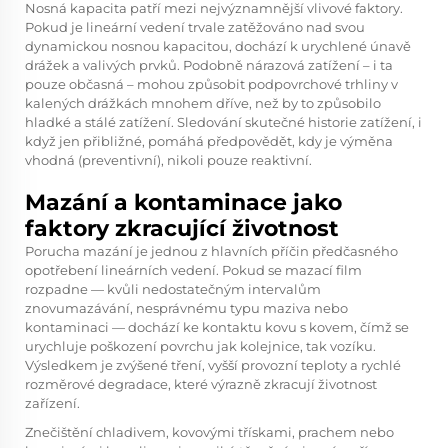
Nosná kapacita patří mezi nejvýznamnější vlivové faktory.
Pokud je lineární vedení trvale zatěžováno nad svou
dynamickou nosnou kapacitou, dochází k urychlené únavě
drážek a valivých prvků. Podobně nárazová zatížení – i ta
pouze občasná – mohou způsobit podpovrchové trhliny v
kalených drážkách mnohem dříve, než by to způsobilo
hladké a stálé zatížení. Sledování skutečné historie zatížení, i
když jen přibližné, pomáhá předpovědět, kdy je výměna
vhodná (preventivní), nikoli pouze reaktivní.
Mazání a kontaminace jako
faktory zkracující životnost
Porucha mazání je jednou z hlavních příčin předčasného
opotřebení lineárních vedení. Pokud se mazací film
rozpadne — kvůli nedostatečným intervalům
znovumazávání, nesprávnému typu maziva nebo
kontaminaci — dochází ke kontaktu kovu s kovem, čímž se
urychluje poškození povrchu jak kolejnice, tak vozíku.
Výsledkem je zvýšené tření, vyšší provozní teploty a rychlé
rozměrové degradace, které výrazně zkracují životnost
zařízení.
Znečištění chladivem, kovovými třískami, prachem nebo