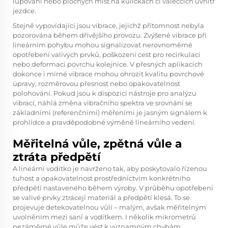
lupování nebo plochých míst na kuličkách či válečcích uvnitř
jezdce.
Stejně vypovídající jsou vibrace, jejichž přítomnost nebyla
pozorována během dřívějšího provozu. Zvýšené vibrace při
lineárním pohybu mohou signalizovat nerovnoměrné
opotřebení valivých prvků, poškození cest pro recirkulaci
nebo deformaci povrchu kolejnice. V přesných aplikacích
dokonce i mírné vibrace mohou ohrozit kvalitu povrchové
úpravy, rozměrovou přesnost nebo opakovatelnost
polohování. Pokud jsou k dispozici nástroje pro analýzu
vibrací, náhlá změna vibračního spektra ve srovnání se
základními (referenčními) měřeními je jasným signálem k
prohlídce a pravděpodobné výměně lineárního vedení.
Měřitelná vůle, zpětná vůle a
ztráta předpětí
A
lineární vodítko
je navrženo tak, aby poskytovalo řízenou
tuhost a opakovatelnost prostřednictvím konkrétního
předpětí nastaveného během výroby. V průběhu opotřebení
se valivé prvky ztrácejí materiál a předpětí klesá. To se
projevuje detekovatelnou vůlí – malým, avšak měřitelným
uvolněním mezi saní a vodítkem. I několik mikrometrů
nezáměrné vůle může vést k významným chybám