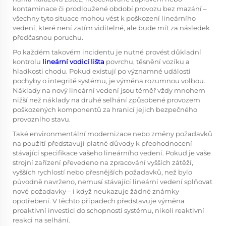
kontaminace či prodloužené období provozu bez mazání –
všechny tyto situace mohou vést k poškození lineárního
vedení, které není zatím viditelné, ale bude mít za následek
předčasnou poruchu.
Po každém takovém incidentu je nutné provést důkladní
kontrolu
lineární vodicí lišta
povrchu, těsnění vozíku a
hladkosti chodu. Pokud existují po významné události
pochyby o integritě systému, je výměna rozumnou volbou.
Náklady na nový lineární vedení jsou téměř vždy mnohem
nižší než náklady na druhé selhání způsobené provozem
poškozených komponentů za hranicí jejich bezpečného
provozního stavu.
Také environmentální modernizace nebo změny požadavků
na použití představují platné důvody k přeohodnocení
stávající specifikace vašeho lineárního vedení. Pokud je vaše
strojní zařízení převedeno na zpracování vyšších zátěží,
vyšších rychlostí nebo přesnějších požadavků, než bylo
původně navrženo, nemusí stávající lineární vedení splňovat
nové požadavky – i když neukazuje žádné známky
opotřebení. V těchto případech představuje výměna
proaktivní investici do schopností systému, nikoli reaktivní
reakci na selhání.