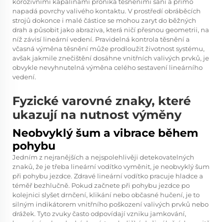
korozivními kapalinami proniká těsněními saní a přímo
napadá povrchy valivého kontaktu. V prostředí obráběcích
strojů dokonce i malé částice se mohou zaryt do běžných
drah a působit jako abraziva, která ničí přesnou geometrii, na
níž závisí lineární vedení. Pravidelná kontrola těsnění a
včasná výměna těsnění může prodloužit životnost systému,
avšak jakmile znečištění dosáhne vnitřních valivých prvků, je
obvykle nevyhnutelná výměna celého sestavení lineárního
vedení.
Fyzické varovné znaky, které
ukazují na nutnost výměny
Neobvyklý šum a vibrace během
pohybu
Jedním z nejranějších a nejspolehlivěji detekovatelných
znaků, že je třeba lineární vodítko vyměnit, je neobvyklý šum
při pohybu jezdce. Zdravé lineární vodítko pracuje hladce a
téměř bezhlučně. Pokud začnete při pohybu jezdce po
kolejnici slyšet drnčení, klikání nebo občasné hučení, je to
silným indikátorem vnitřního poškození valivých prvků nebo
drážek. Tyto zvuky často odpovídají vzniku jamkování,