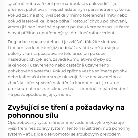
systémů nebo zařízení pro manipulaci s polovodiči – je
přesnost polohování nepostradatelným parametrem výkonu.
Pokud začíná stroj vyrábět díly mimo toleranční limity nebo
pokud laserová kalibrace odhalí rostoucí chybu polohování,
kterou již není možné napravit pouhou kompenzací, je často
hlavní příčinou opotřebený systém lineárního vedení.
Degradace opakovatelnosti je zvláště důležité sledovat.
Lineární vedení, které již nedokáže vrátit saně do stejné
polohy v rámci požadované tolerance při po sobě
následujících cyklech, zavádí kumulativní chyby do
jakéhokoli uzavřeného nebo částečně uzavřeného
pohybového systému. Pokud zpětná vazba snímače polohy
nebo kalibrační data stroje ukazují, že se opakovatelnost
zhoršila i přes správné naladění a kompenzaci, je nutné
prozkoumat mechanickou vrstvu – samotné lineární vedení
– a pravděpodobně jej vyměnit.
Zvyšující se tření a požadavky na
pohonnou sílu
Opotřebovaný systém lineárního vedení obvykle vykazuje
vyšší tření než zdravý systém. Tento nárůst tření nutí pohonný
systém – ať už jde o servomotor se šroubovým převodem