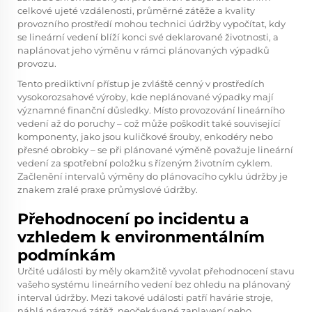
celkové ujeté vzdálenosti, průměrné zátěže a kvality
provozního prostředí mohou technici údržby vypočítat, kdy
se lineární vedení blíží konci své deklarované životnosti, a
naplánovat jeho výměnu v rámci plánovaných výpadků
provozu.
Tento prediktivní přístup je zvláště cenný v prostředích
vysokorozsahové výroby, kde neplánované výpadky mají
významné finanční důsledky. Místo provozování lineárního
vedení až do poruchy – což může poškodit také související
komponenty, jako jsou kuličkové šrouby, enkodéry nebo
přesné obrobky – se při plánované výměně považuje lineární
vedení za spotřební položku s řízeným životním cyklem.
Začlenění intervalů výměny do plánovacího cyklu údržby je
znakem zralé praxe průmyslové údržby.
Přehodnocení po incidentu a
vzhledem k environmentálním
podmínkám
Určité události by měly okamžitě vyvolat přehodnocení stavu
vašeho systému lineárního vedení bez ohledu na plánovaný
interval údržby. Mezi takové události patří havárie stroje,
náhlá nárazová zátěž, neočekávané zaplavení nebo