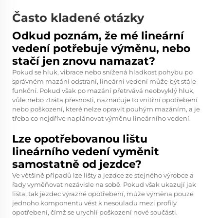
Často kladené otázky
Odkud poznám, že mé lineární
vedení potřebuje výměnu, nebo
stačí jen znovu namazat?
Pokud se hluk, vibrace nebo snížená hladkost pohybu po
správném mazání odstraní, lineární vedení může být stále
funkční. Pokud však po mazání přetrvává neobvyklý hluk,
vůle nebo ztráta přesnosti, naznačuje to vnitřní opotřebení
nebo poškození, které nelze opravit pouhým mazáním, a je
třeba co nejdříve naplánovat výměnu lineárního vedení.
Lze opotřebovanou lištu
lineárního vedení vyměnit
samostatně od jezdce?
Ve většině případů lze lišty a jezdce ze stejného výrobce a
řady vyměňovat nezávisle na sobě. Pokud však ukazují jak
lišta, tak jezdec výrazné opotřebení, může výměna pouze
jednoho komponentu vést k nesouladu mezi profily
opotřebení, čímž se urychlí poškození nové součásti.