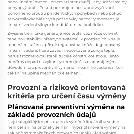
nebo lineární motor – pracovat intenzivněji, aby udržel stejný
pohybový profil. Pokud pozorujete postupné zvyšování
pohonného proudu při identických pohybech nebo pokud
servozesilovač hlásí vyšší požadavky na točivý moment, je
lineární vedení silným kandidátem na prohlídku.
Zvýšené tření také generuje více tepla, což může ovlivnit
tepelnou stabilitu přesných systémů. V prostředích, kde je
tepelná roztažnost přísně regulována, může degradovaný
lineární vedení, které zavádí neočekávané zdroje tepla,
narušit rozměrovou stabilitu celé konstrukce stroje. Tento
nepřímý dopad na výkon systému je často opomíjeným
důvodem pro preventivní výměnu lineárního vedení, nikoli
čekání na úplné mechanické selhání.
Provozní a rizikově orientovaná
kritéria pro určení času výměny
Plánovaná preventivní výměna na
základě provozních údajů
Nejstrategičtějším přístupem k výměně lineárního vedení
není čekání na příznaky selhání, nýbrž plánování výměny na
základě shromážděných provozních údajů. Sledováním