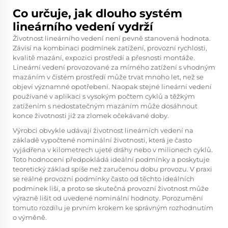
Co určuje, jak dlouho systém
lineárního vedení vydrží
Životnost lineárního vedení není pevně stanovená hodnota.
Závisí na kombinaci podmínek zatížení, provozní rychlosti,
kvalitě mazání, expozici prostředí a přesnosti montáže.
Lineární vedení provozované za mírného zatížení s vhodným
mazáním v čistém prostředí může trvat mnoho let, než se
objeví významné opotřebení. Naopak stejné lineární vedení
používané v aplikaci s vysokým počtem cyklů a těžkým
zatížením s nedostatečným mazáním může dosáhnout
konce životnosti již za zlomek očekávané doby.
Výrobci obvykle udávají životnost lineárních vedení na
základě vypočtené nominální životnosti, která je často
vyjádřena v kilometrech ujeté dráhy nebo v milionech cyklů.
Toto hodnocení předpokládá ideální podmínky a poskytuje
teoretický základ spíše než zaručenou dobu provozu. V praxi
se reálné provozní podmínky často od těchto ideálních
podmínek liší, a proto se skutečná provozní životnost může
výrazně lišit od uvedené nominální hodnoty. Porozumění
tomuto rozdílu je prvním krokem ke správným rozhodnutím
o výměně.