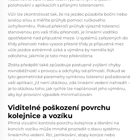
polohování v aplikacích s přísnými tolerancemi.
Vůli lze zkontrolovat tak, že na jezdec působíte boční nebo
svislou silou a měříte průhyb pomocí ručkového
úchylkoměru. Pokud překročí průhyb výrazně toleranci
stanovenou pro vaši třídu přesnosti, je lineární vodítko
opotřebené nad přípustné meze. U systémů zařazených do
třídy přesnosti nebo vysoce přesné třídy je přípustná mez
vůle jezdce extrémně úzká a výměna by neměla být
odložena, jakmile je tato mez překročena.
Ztráta předpětí také způsobuje postupné zvýšení chyby
rovnoběžnosti v provozu a odchylky od přímosti. Pokud se
tyto geometrické parametry vymknou toleranci požadované
vaší aplikací, již není otázkou, zda lineární vedení nahradit –
je to otázkou toho, jak rychle lze naplánovat jeho výměnu,
aby byl provozní výpadek minimalizován.
Viditelné poškození povrchu
kolejnice a vozíku
Přímá vizuální kontrola povrchu kolejnice a těsnění na
koncích vozíku může mnohé prozradit o stavu systému
lineárního vedení. Rzi, jamkování, stopy koroze nebo