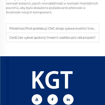
rovnosti kolejnic, jejich rovnoběžnosti a rovnosti montážních
povrchů, aby bylo dosaženo požadované přesnosti a
životnosti nových komponent.
Předchozí:
Proč potřebují CNC stroje vysoce kvalitní lineární posuvné prvky?
Další:
Jak vybrat správný lineární vodítko pro váš projekt?