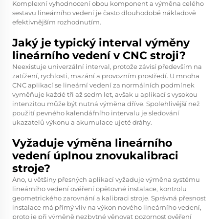
Komplexní vyhodnocení obou komponent a výměna celého
sestavu lineárního vedení je často dlouhodobě nákladově
efektivnějším rozhodnutím.
Jaký je typický interval výměny
lineárního vedení v CNC stroji?
Neexistuje univerzální interval, protože závisí především na
zatížení, rychlosti, mazání a provozním prostředí. U mnoha
CNC aplikací se lineární vedení za normálních podmínek
vyměňuje každé tři až sedm let, avšak u aplikací s vysokou
intenzitou může být nutná výměna dříve. Spolehlivější než
použití pevného kalendářního intervalu je sledování
ukazatelů výkonu a akumulace ujeté dráhy.
Vyžaduje výměna lineárního
vedení úplnou znovukalibraci
stroje?
Ano, u většiny přesných aplikací vyžaduje výměna systému
lineárního vedení ověření opětovné instalace, kontrolu
geometrického zarovnání a kalibraci stroje. Správná přesnost
instalace má přímý vliv na výkon nového lineárního vedení,
proto je při výměně nezbytné věnovat pozornost ověření