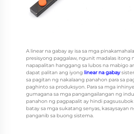
A
linear na gabay
ay isa sa mga pinakamahal
presisyong paggalaw, ngunit madalas itong n
napapalitan hanggang sa lubos na mabigo a
dapat palitan ang iyong
linear na gabay
sist
sa pagitan ng nakalaang panahon para sa pag
paghinto sa produksyon. Para sa mga inhinye
gumagana sa mga pangangailangan ng indust
panahon ng pagpapalit ay hindi pagsusubok l
batay sa mga sukatang senyas, kasaysayan ng
panganib sa buong sistema.