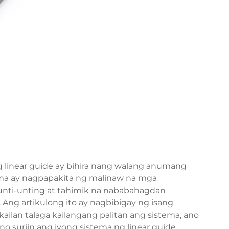
g linear guide ay bihira nang walang anumang
ema ay nagpapakita ng malinaw na mga
unti-unting at tahimik na nababahagdan
Ang artikulong ito ay nagbibigay ng isang
ilan talaga kailangang palitan ang sistema, ano
o suriin ang iyong sistema ng linear guide