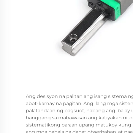
Ang desisyon na palitan ang isang sistema n
abot-kamay na pagitan. Ang ilang mga sist
palatandaan ng pagsuot, habang ang iba ay 
hanggang sa mabawasan ang katiyakan nito. 
sistematikong paraan upang matukoy kung ka
ang mga babala na dapat obserbahan, at paan