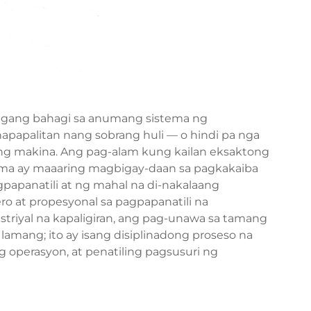
agang bahagi sa anumang sistema ng
apapalitan nang sobrang huli — o hindi pa nga
ng makina. Ang pag-alam kung kailan eksaktong
ema ay maaaring magbigay-daan sa pagkakaiba
papanatili at ng mahal na di-nakalaang
ro at propesyonal sa pagpapanatili na
riyal na kapaligiran, ang pag-unawa sa tamang
amang; ito ay isang disiplinadong proseso na
 operasyon, at penatiling pagsusuri ng