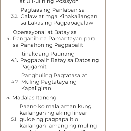
at Uli-ulin ng Posisyon
Pagtaas ng Panlaban sa
Galaw at mga Kinakailangan
sa Lakas ng Pagpapagalaw
Operasyonal at Batay sa
Panganib na Pamantayan para
sa Panahon ng Pagpapalit
Itinakdang Paunang
Pagpapalit Batay sa Datos ng
Paggamit
Panghuling Pagtatasa at
Muling Pagtataya ng
Kapaligiran
Madalas Itanong
Paano ko malalaman kung
kailangan ng aking linear
guide ng pagpapalit o
kailangan lamang ng muling