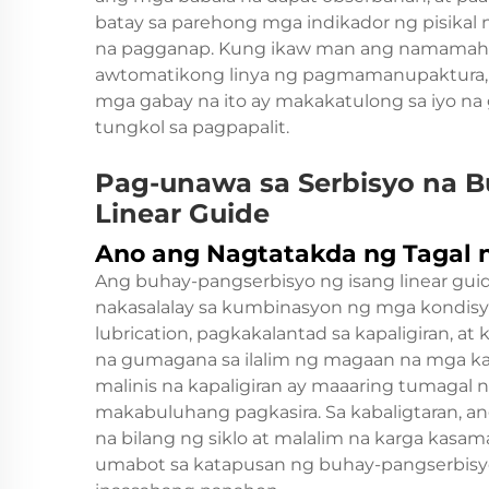
batay sa parehong mga indikador ng pisikal
na pagganap. Kung ikaw man ang namamahal
awtomatikong linya ng pagmamanupaktura, o
mga gabay na ito ay makakatulong sa iyo na 
tungkol sa pagpapalit.
Pag-unawa sa Serbisyo na B
Linear Guide
Ano ang Nagtatakda ng Tagal n
Ang buhay-pangserbisyo ng isang linear guide 
nakasalalay sa kumbinasyon ng mga kondisyon
lubrication, pagkakalantad sa kapaligiran, at 
na gumagana sa ilalim ng magaan na mga ka
malinis na kapaligiran ay maaaring tumagal
makabuluhang pagkasira. Sa kabaligtaran, a
na bilang ng siklo at malalim na karga kasam
umabot sa katapusan ng buhay-pangserbisyo 