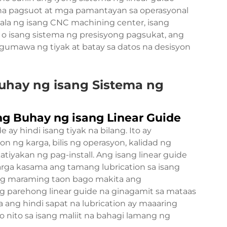
 na pagsuot at mga pamantayan sa operasyonal
a ng isang CNC machining center, isang
 isang sistema ng presisyong pagsukat, ang
gumawa ng tiyak at batay sa datos na desisyon
uhay ng isang Sistema ng
g Buhay ng isang Linear Guide
ay hindi isang tiyak na bilang. Ito ay
 ng karga, bilis ng operasyon, kalidad ng
katiyakan ng pag-install. Ang isang linear guide
rga kasama ang tamang lubrication sa isang
 ng maraming taon bago makita ang
ng parehong linear guide na ginagamit sa mataas
a ang hindi sapat na lubrication ay maaaring
nito sa isang maliit na bahagi lamang ng