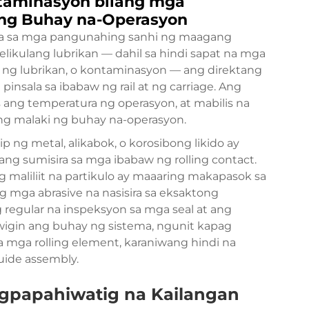
ntaminasyon bilang mga
ng Buhay na-Operasyon
 isa sa mga pangunahing sanhi ng maagang
likulang lubrikan — dahil sa hindi sapat na mga
ri ng lubrikan, o kontaminasyon — ang direktang
insala sa ibabaw ng rail at ng carriage. Ang
s ang temperatura ng operasyon, at mabilis na
 malaki ng buhay na-operasyon.
 ng metal, alikabok, o korosibong likido ay
ang sumisira sa mga ibabaw ng rolling contact.
g maliliit na partikulo ay maaaring makapasok sa
 mga abrasive na nasisira sa eksaktong
 regular na inspeksyon sa mga seal at ang
wigin ang buhay ng sistema, ngunit kapag
mga rolling element, karaniwang hindi na
uide assembly.
agpapahiwatig na Kailangan