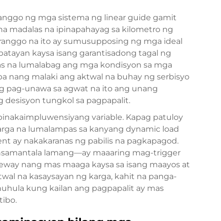
nggo ng mga sistema ng linear guide gamit
a madalas na ipinapahayag sa kilometro ng
ranggo na ito ay sumusupposing ng mga ideal
 batayan kaysa isang garantisadong tagal ng
las na lumalabag ang mga kondisyon sa mga
ba nang malaki ang aktwal na buhay ng serbisyo
ng pag-unawa sa agwat na ito ang unang
esisyon tungkol sa pagpapalit.
pinakaimpluwensiyang variable. Kapag patuloy
 karga na lumalampas sa kanyang dynamic load
ent ay nakakaranas ng pabilis na pagkapagod.
nsamantala lamang—ay maaaring mag-trigger
ceway nang mas maaga kaysa sa isang maayos at
twal na kasaysayan ng karga, kahit na panga-
uhula kung kailan ang pagpapalit ay mas
ibo.