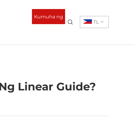
Kumuha ng
TL
Quote
 Ng Linear Guide?