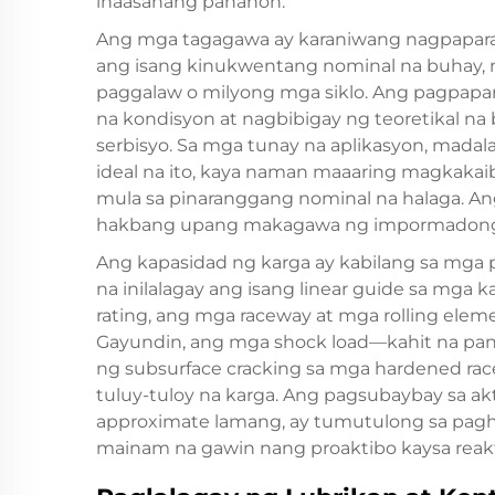
inaasahang panahon.
Ang mga tagagawa ay karaniwang nagpapara
ang isang kinukwentang nominal na buhay, n
paggalaw o milyong mga siklo. Ang pagpapa
na kondisyon at nagbibigay ng teoretikal na
serbisyo. Sa mga tunay na aplikasyon, mada
ideal na ito, kaya naman maaaring magkakai
mula sa pinaranggang nominal na halaga. A
hakbang upang makagawa ng impormadong d
Ang kapasidad ng karga ay kabilang sa mga 
na inilalagay ang isang linear guide sa mga
rating, ang mga raceway at mga rolling elem
Gayundin, ang mga shock load—kahit na pa
ng subsurface cracking sa mga hardened ra
tuluy-tuloy na karga. Ang pagsubaybay sa ak
approximate lamang, ay tumutulong sa pagh
mainam na gawin nang proaktibo kaysa reakt