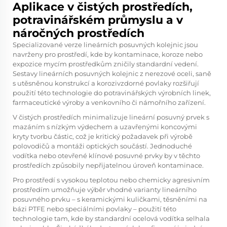
Aplikace v čistých prostředích,
potravinářském průmyslu a v
náročných prostředích
Specializované verze lineárních posuvných kolejnic jsou
navrženy pro prostředí, kde by kontaminace, koroze nebo
expozice mycím prostředkům zničily standardní vedení.
Sestavy lineárních posuvných kolejnic z nerezové oceli, saně
s utěsněnou konstrukcí a korozivzdorné povlaky rozšiřují
použití této technologie do potravinářských výrobních linek,
farmaceutické výroby a venkovního či námořního zařízení.
V čistých prostředích minimalizuje lineární posuvný prvek s
mazáním s nízkým výdechem a uzavřenými koncovými
kryty tvorbu částic, což je kritický požadavek při výrobě
polovodičů a montáži optických součástí. Jednoduché
vodítka nebo otevřené klínové posuvné prvky by v těchto
prostředích způsobily nepřijatelnou úroveň kontaminace.
Pro prostředí s vysokou teplotou nebo chemicky agresivním
prostředím umožňuje výběr vhodné varianty lineárního
posuvného prvku – s keramickými kuličkami, těsněními na
bázi PTFE nebo speciálními povlaky – použití této
technologie tam, kde by standardní ocelová vodítka selhala