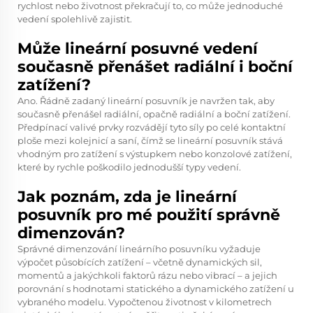
rychlost nebo životnost překračují to, co může jednoduché
vedení spolehlivě zajistit.
Může lineární posuvné vedení
současně přenášet radiální i boční
zatížení?
Ano. Řádně zadaný lineární posuvník je navržen tak, aby
současně přenášel radiální, opačně radiální a boční zatížení.
Předpínací valivé prvky rozvádějí tyto síly po celé kontaktní
ploše mezi kolejnicí a saní, čímž se lineární posuvník stává
vhodným pro zatížení s výstupkem nebo konzolové zatížení,
které by rychle poškodilo jednodušší typy vedení.
Jak poznám, zda je lineární
posuvník pro mé použití správně
dimenzován?
Správné dimenzování lineárního posuvníku vyžaduje
výpočet působících zatížení – včetně dynamických sil,
momentů a jakýchkoli faktorů rázu nebo vibrací – a jejich
porovnání s hodnotami statického a dynamického zatížení u
vybraného modelu. Vypočtenou životnost v kilometrech