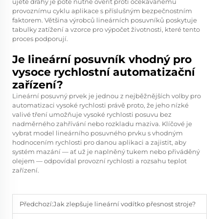
ujeté dráhy je poté nutné ověřit proti očekávanému
provoznímu cyklu aplikace s příslušným bezpečnostním
faktorem. Většina výrobců lineárních posuvníků poskytuje
tabulky zatížení a vzorce pro výpočet životnosti, které tento
proces podporují.
Je lineární posuvník vhodný pro
vysoce rychlostní automatizační
zařízení?
Lineární posuvný prvek je jednou z nejběžnějších volby pro
automatizaci vysoké rychlosti právě proto, že jeho nízké
valivé tření umožňuje vysoké rychlosti posuvu bez
nadměrného zahřívání nebo rozkladu maziva. Klíčové je
vybrat model lineárního posuvného prvku s vhodným
hodnocením rychlosti pro danou aplikaci a zajistit, aby
systém mazání — ať už je naplněný tukem nebo přiváděný
olejem — odpovídal provozní rychlosti a rozsahu teplot
zařízení.
Předchozí:
Jak zlepšuje lineární vodítko přesnost stroje?