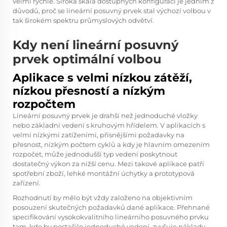
velmi rychle. Široká škála dostupných konfigurací je jedním z
důvodů, proč se lineární posuvný prvek stal výchozí volbou v
tak širokém spektru průmyslových odvětví.
Kdy není lineární posuvný
prvek optimální volbou
Aplikace s velmi nízkou zátěží,
nízkou přesností a nízkým
rozpočtem
Lineární posuvný prvek je drahší než jednoduché vložky
nebo základní vedení s kruhovým hřídelem. V aplikacích s
velmi nízkými zatíženími, přísnějšími požadavky na
přesnost, nízkým počtem cyklů a kdy je hlavním omezením
rozpočet, může jednodušší typ vedení poskytnout
dostatečný výkon za nižší cenu. Mezi takové aplikace patří
spotřební zboží, lehké montážní úchytky a prototypová
zařízení.
Rozhodnutí by mělo být vždy založeno na objektivním
posouzení skutečných požadavků dané aplikace. Přehnané
specifikování vysokokvalitního lineárního posuvného prvku
tam, kde by postačilo jednoduché vedení, zvyšuje náklady