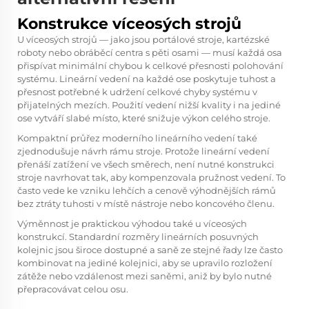
Konstrukce víceosých strojů
U víceosých strojů — jako jsou portálové stroje, kartézské
roboty nebo obráběcí centra s pěti osami — musí každá osa
přispívat minimální chybou k celkové přesnosti polohování
systému. Lineární vedení na každé ose poskytuje tuhost a
přesnost potřebné k udržení celkové chyby systému v
přijatelných mezích. Použití vedení nižší kvality i na jediné
ose vytváří slabé místo, které snižuje výkon celého stroje.
Kompaktní průřez moderního lineárního vedení také
zjednodušuje návrh rámu stroje. Protože lineární vedení
přenáší zatížení ve všech směrech, není nutné konstrukci
stroje navrhovat tak, aby kompenzovala pružnost vedení. To
často vede ke vzniku lehčích a cenově výhodnějších rámů
bez ztráty tuhosti v místě nástroje nebo koncového členu.
Výměnnost je praktickou výhodou také u víceosých
konstrukcí. Standardní rozměry lineárních posuvných
kolejnic jsou široce dostupné a saně ze stejné řady lze často
kombinovat na jediné kolejnici, aby se upravilo rozložení
zátěže nebo vzdálenost mezi saněmi, aniž by bylo nutné
přepracovávat celou osu.