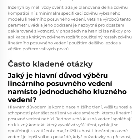
Inženýři by měli vždy ověřit, zda je plánovaná délka zdvihu
kompatibilní s minimální specifikací zdvihu vybraného
modelu lineárního posuvného vedení. Většina výrobců tento
parametr uvádí a jeho dodržení je nezbytné pro dosažení
deklarované životnosti. V případech na hranici lze někdy pro
aplikace s krátkým zdvihem rozšířit použitelný rozsah zdvihu
lineárního posuvného vedení použitím delšího jezdce s
větším počtem valivých prvků.
Často kladené otázky
Jaký je hlavní důvod výběru
lineárního posuvného vedení
namísto jednoduchého kluzného
vedení?
Hlavním důvodem je kombinace nižšího tření, vyšší tuhosti a
schopnosti přenášet zatížení ve více směrech, kterou lineární
posuvné vedení nabízí. Jednoduchá kluzná vedení spoléhají
na kluzný kontakt, který vyvolává vyšší tření, rychleji se
opotřebují za zatížení a mají nižší tuhost. Lineární posuvné
vedení je lepší volbou pokaždé, když požadavky na přesnost,