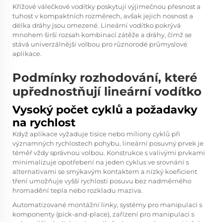
Křížové válečkové vodítky poskytují výjimečnou přesnost a
tuhost v kompaktních rozměrech, avšak jejich nosnost a
délka dráhy jsou omezené. Lineární vodítko pokrývá
mnohem širší rozsah kombinací zátěže a dráhy, čímž se
stává univerzálnější volbou pro různorodé průmyslové
aplikace.
Podmínky rozhodování, které
upřednostňují lineární vodítko
Vysoký počet cyklů a požadavky
na rychlost
Když aplikace vyžaduje tisíce nebo miliony cyklů při
významných rychlostech pohybu, lineární posuvný prvek je
téměř vždy správnou volbou. Konstrukce s valivými prvkami
minimalizuje opotřebení na jeden cyklus ve srovnání s
alternativami se smýkavým kontaktem a nízký koeficient
tření umožňuje vyšší rychlosti posuvu bez nadměrného
hromadění tepla nebo rozkladu maziva.
Automatizované montážní linky, systémy pro manipulaci s
komponenty (pick-and-place), zařízení pro manipulaci s