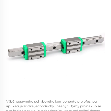
Výběr správného pohybového komponentu pro přesnou
aplikaci je zřídka jednoduchý. Inženýři i týmy pro nákup se
pravidelně potýkají s rozhodnutím, které má reálný dopad