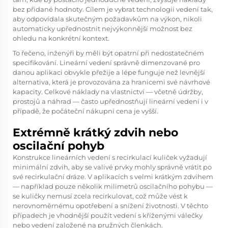
bez přidané hodnoty. Cílem je vybrat technologii vedení tak,
aby odpovídala skutečným požadavkům na výkon, nikoli
automaticky upřednostnit nejvýkonnější možnost bez
ohledu na konkrétní kontext.
To řečeno, inženýři by měli být opatrní při nedostatečném
specifikování. Lineární vedení správně dimenzované pro
danou aplikaci obvykle přežije a lépe funguje než levnější
alternativa, která je provozována za hranicemi své návrhové
kapacity. Celkové náklady na vlastnictví — včetně údržby,
prostojů a náhrad — často upřednostňují lineární vedení i v
případě, že počáteční nákupní cena je vyšší.
Extrémně krátký zdvih nebo
oscilační pohyb
Konstrukce lineárních vedení s recirkulací kuliček vyžadují
minimální zdvih, aby se valivé prvky mohly správně vrátit po
své recirkulační dráze. V aplikacích s velmi krátkým zdvihem
— například pouze několik milimetrů oscilačního pohybu —
se kuličky nemusí zcela recirkulovat, což může vést k
nerovnoměrnému opotřebení a snížení životnosti. V těchto
případech je vhodnější použít vedení s kříženými válečky
nebo vedení založené na pružných členkách.