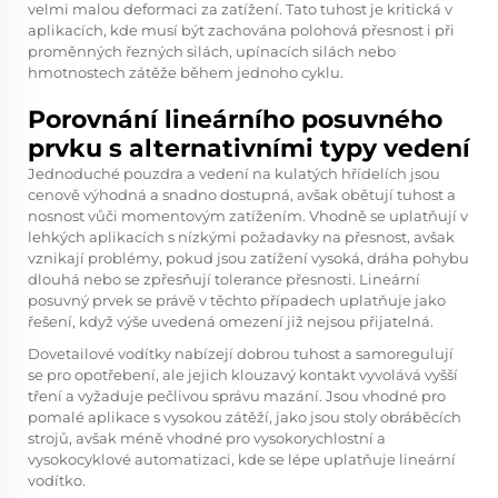
velmi malou deformaci za zatížení. Tato tuhost je kritická v
aplikacích, kde musí být zachována polohová přesnost i při
proměnných řezných silách, upínacích silách nebo
hmotnostech zátěže během jednoho cyklu.
Porovnání lineárního posuvného
prvku s alternativními typy vedení
Jednoduché pouzdra a vedení na kulatých hřídelích jsou
cenově výhodná a snadno dostupná, avšak obětují tuhost a
nosnost vůči momentovým zatížením. Vhodně se uplatňují v
lehkých aplikacích s nízkými požadavky na přesnost, avšak
vznikají problémy, pokud jsou zatížení vysoká, dráha pohybu
dlouhá nebo se zpřesňují tolerance přesnosti. Lineární
posuvný prvek se právě v těchto případech uplatňuje jako
řešení, když výše uvedená omezení již nejsou přijatelná.
Dovetailové vodítky nabízejí dobrou tuhost a samoregulují
se pro opotřebení, ale jejich klouzavý kontakt vyvolává vyšší
tření a vyžaduje pečlivou správu mazání. Jsou vhodné pro
pomalé aplikace s vysokou zátěží, jako jsou stoly obráběcích
strojů, avšak méně vhodné pro vysokorychlostní a
vysokocyklové automatizaci, kde se lépe uplatňuje lineární
vodítko.