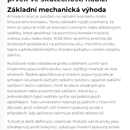
Základní mechanická výhoda
A
lineární kluz
je založen na valivém kontaktu místo
klouzavého kontaktu. Tento základní rozdíl znamená, že
tření je výrazně nižší ve srovnání s rovnými nebo drážkovými
vodítky, které spoléhají na povrchový kontakt mazaný
vrstvou tuku nebo oleje. Nižší tření se přímo promítá do
snížených požadavků na pohonnou sílu, menšího vzniku
tepla a předvídatelnějšího chování pohybu v celém rozsahu
zdvihu.
Kuličkové nebo válečkové prvky s oběhem uvnitř saní
lineárního posuvného prvku navíc zajišťují nosnost ve více
směrech. Řádně specifikovaný lineární posuvný prvek je
schopen současně zachytit radiální zatížení, opačné radiální
zatížení i boční zatížení, čímž se stává vhodným pro
konzolové nebo excentrické zatížení, které by u
jednodušších typů vodítek rychle způsobilo jejich
opotřebení. Tato univerzální nosnost je jedním z hlavních
důvodů, proč inženýři volí lineární posuvný prvek v
případech, kdy aplikace zahrnuje složité vektory sil.
Tuhost je další definující vlastnost. Protože valivé prvky jsou
předepnuty proti kolejnici, vykazuje lineární posuvný prvek