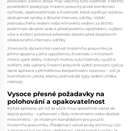
polovodiči a balicí stroje mají všechny tuto vlastnost. V těchto
prostředích poskytuje lineární posuvný prvek kombinaci
rychlosti, opakovatelnosti a životnosti, která zajišťuje vysokou
dostupnost výroby a dlouhé intervaly údržby. Výběr
jednoduchého vedení nebo klínového vedení za těchto
podmínek obvykle vede k předčasnému opotřebení, zvýšení
vůle a snížení polohové přesnosti daleko před dosažením
očekávaného intervalu údržby.
Jmenovitá dynamická nosnost lineárního posuvníku je
přímo spojena s jeho vypočtenou životností v milionech
metrů ujeté dráhy. Inženýři mohou tuto hodnotu využít k
ověření, zda vybraný lineární posuvník vydrží provozní cyklus
dané aplikace s přiměřenou bezpečnostní rezervou – což je
kvantitativní jistota, kterou jednodušší typy vedení zřídka
nabízejí.
Vysoce přesné požadavky na
polohování a opakovatelnost
Každá aplikace, při níž se vozík musí spolehlivě vracet do
stejné polohy – s přesností v řádu mikrometrů nebo desítek
mikrometrů – je vhodným kandidátem pro použití
lineárního posuvníku. Předpínací valivé prvky eliminují vůli
a minimalizují pružnou deformaci, takže poloha vozíku je