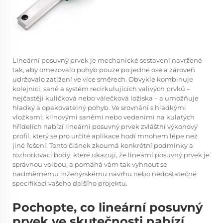
Lineární posuvný prvek je mechanické sestavení navržené
tak, aby omezovalo pohyb pouze po jedné ose a zároveň
udržovalo zatížení ve více směrech. Obvykle kombinuje
kolejnici, saně a systém recirkulujících valivých prvků –
nejčastěji kuličková nebo válečková ložiska – a umožňuje
hladký a opakovatelný pohyb. Ve srovnání s hladkými
vložkami, klínovými saněmi nebo vedeními na kulatých
hřídelích nabízí lineární posuvný prvek zvláštní výkonový
profil, který se pro určité aplikace hodí mnohem lépe než
jiné řešení. Tento článek zkoumá konkrétní podmínky a
rozhodovací body, které ukazují, že lineární posuvný prvek je
správnou volbou, a pomáhá vám tak vyhnout se
nadměrnému inženýrskému návrhu nebo nedostatečné
specifikaci vašeho dalšího projektu.
Pochopte, co lineární posuvný
prvek ve skutečnosti nabízí