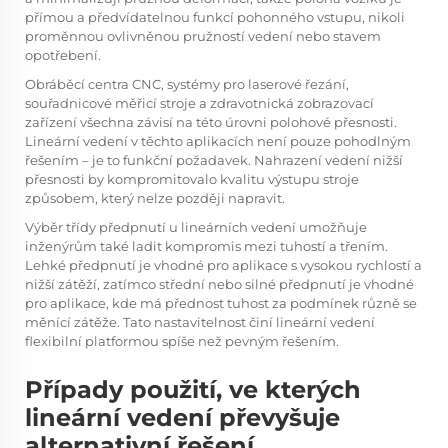
přímou a předvídatelnou funkcí pohonného vstupu, nikoli
proměnnou ovlivněnou pružností vedení nebo stavem
opotřebení.
Obráběcí centra CNC, systémy pro laserové řezání,
souřadnicové měřicí stroje a zdravotnická zobrazovací
zařízení všechna závisí na této úrovni polohové přesnosti.
Lineární vedení v těchto aplikacích není pouze pohodlným
řešením – je to funkční požadavek. Nahrazení vedení nižší
přesnosti by kompromitovalo kvalitu výstupu stroje
způsobem, který nelze později napravit.
Výběr třídy předpnutí u lineárních vedení umožňuje
inženýrům také ladit kompromis mezi tuhostí a třením.
Lehké předpnutí je vhodné pro aplikace s vysokou rychlostí a
nižší zátěží, zatímco střední nebo silné předpnutí je vhodné
pro aplikace, kde má přednost tuhost za podmínek různě se
měnící zátěže. Tato nastavitelnost činí lineární vedení
flexibilní platformou spíše než pevným řešením.
Případy použití, ve kterých
lineární vedení převyšuje
alternativní řešení