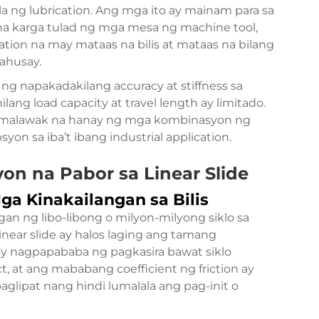
ng lubrication. Ang mga ito ay mainam para sa
na karga tulad ng mga mesa ng machine tool,
ion na may mataas na bilis at mataas na bilang
mahusay.
ng napakadakilang accuracy at stiffness sa
ang load capacity at travel length ay limitado.
as malawak na hanay ng mga kombinasyon ng
psyon sa iba’t ibang industrial application.
n na Pabor sa Linear Slide
ga Kinakailangan sa Bilis
an ng libo-libong o milyon-milyong siklo sa
inear slide ay halos laging ang tamang
 ay nagpapababa ng pagkasira bawat siklo
, at ang mababang coefficient ng friction ay
glipat nang hindi lumalala ang pag-init o