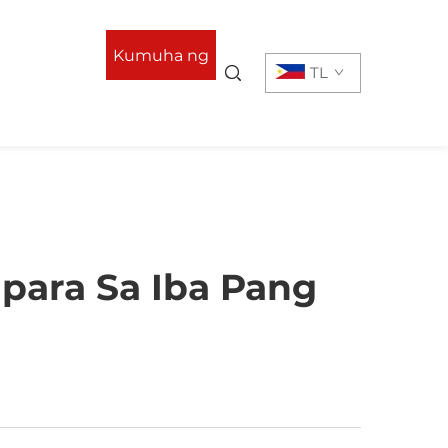
Kumuha ng
TL
Quote
mpara Sa Iba Pang