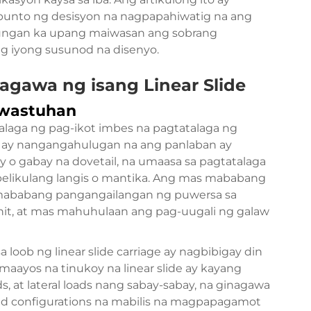
 punto ng desisyon na nagpapahiwatig na ang
tulungan ka upang maiwasan ang sobrang
ng iyong susunod na disenyo.
gawa ng isang Linear Slide
awastuhan
atalaga ng pag-ikot imbes na pagtatalaga ng
o ay nangangahulugan na ang panlaban ay
o gabay na dovetail, na umaasa sa pagtatalaga
pelikulang langis o mantika. Ang mas mababang
 mababang pangangailangan ng puwersa sa
nit, at mas mahuhulaan ang pag-uugali ng galaw
a loob ng linear slide carriage ay nagbibigay din
 maayos na tinukoy na linear slide ay kayang
ds, at lateral loads nang sabay-sabay, na ginagawa
load configurations na mabilis na magpapagamot