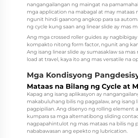
nangangailangan ng maingat na pamamahala 
mga application na mabagal at may mataas 
ngunit hindi gaanong angkop para sa automat
ng cycle kung saan ang linear slide ay mas 
Ang mga crossed roller guides ay nagbibigay 
kompakto nitong form factor, ngunit ang kanil
Ang isang linear slide ay sumasaklaw sa m
load at travel, kaya ito ang mas versatile na o
Mga Kondisyong Pangdesisyo
Mataas na Bilang ng Cycle at M
Kapag ang isang aplikasyon ay nangangailang
makabuluhang bilis ng paggalaw, ang isang l
pagpipilian. Ang disenyo ng rolling element
kumpara sa mga alternatibong sliding contact
nagpapahintulot ng mas mataas na bilis ng pa
nababawasan ang epekto ng lubrication.