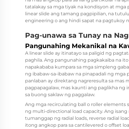
tatalakay sa mga tiyak na kondisyon at mga
linear slide ang tamang pagpipilian, na tu
engineering o ang hindi sapat na pagtukoy 
Pag-unawa sa Tunay na Naga
Pangunahing Mekanikal na K
A
linear slide
ay itinatayo sa paligid ng pagt
paghila. Ang pangunahing pagkakaiba na it
napakababa kumpara sa mga simpleng gabay 
ng ibabaw-sa-ibabaw na pinapadali ng mga 
panlaban ay direktang nagreresulta sa mas
pagpapagalaw, mas kaunti ang paglikha ng i
sa buong saklaw ng paggalaw.
Ang mga recirculating ball o roller elements s
ng multi-directional load capacity. Ang isang
tumanggap ng radial loads, reverse radial loa
itong angkop para sa cantilevered o offset 