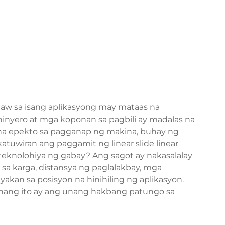
law sa isang aplikasyong may mataas na
nhinyero at mga koponan sa pagbili ay madalas na
na epekto sa pagganap ng makina, buhay ng
katuwiran ang paggamit ng linear slide
linear
eknolohiya ng gabay? Ang sagot ay nakasalalay
sa karga, distansya ng paglalakbay, mga
iyakan sa posisyon na hinihiling ng aplikasyon.
nang ito ay ang unang hakbang patungo sa