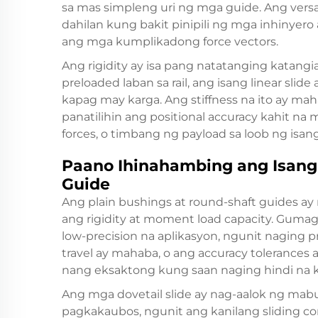
sa mas simpleng uri ng mga guide. Ang versat
dahilan kung bakit pinipili ng mga inhinyero 
ang mga kumplikadong force vectors.
Ang rigidity ay isa pang natatanging katang
preloaded laban sa rail, ang isang linear sl
kapag may karga. Ang stiffness na ito ay ma
panatilihin ang positional accuracy kahit n
forces, o timbang ng payload sa loob ng isang
Paano Ihinahambing ang Isang L
Guide
Ang plain bushings at round-shaft guides ay
ang rigidity at moment load capacity. Gumag
low-precision na aplikasyon, ngunit naging
travel ay mahaba, o ang accuracy tolerances a
nang eksaktong kung saan naging hindi na 
Ang mga dovetail slide ay nag-aalok ng mabu
pagkakaubos, ngunit ang kanilang sliding con