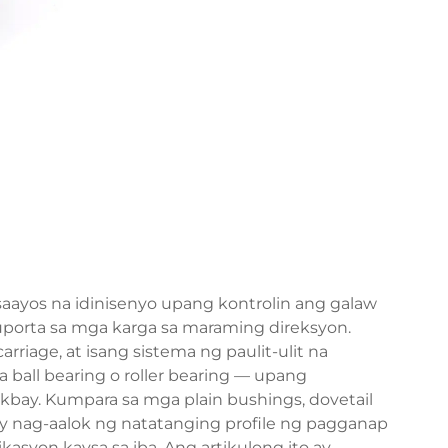
saayos na idinisenyo upang kontrolin ang galaw
porta sa mga karga sa maraming direksyon.
arriage, at isang sistema ng paulit-ulit na
all bearing o roller bearing — upang
akbay. Kumpara sa mga plain bushings, dovetail
e ay nag-aalok ng natatanging profile ng pagganap
ikasyon kaysa sa iba. Ang artikulong ito ay