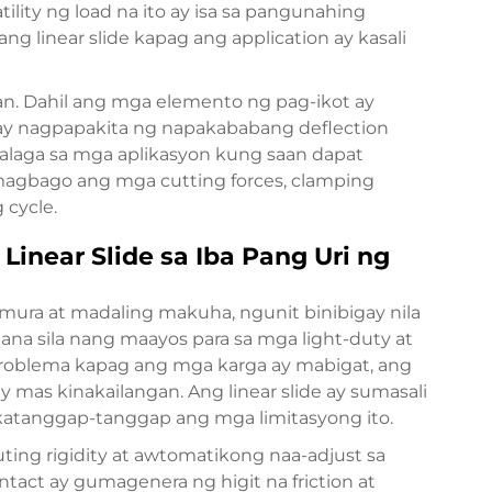
ility ng load na ito ay isa sa pangunahing
ang linear slide kapag ang application ay kasali
ian. Dahil ang mga elemento ng pag-ikot ay
ide ay nagpapakita ng napakababang deflection
halaga sa mga aplikasyon kung saan dapat
a magbago ang mga cutting forces, clamping
 cycle.
inear Slide sa Iba Pang Uri ng
 mura at madaling makuha, ngunit binibigay nila
ana sila nang maayos para sa mga light-duty at
 problema kapag ang mga karga ay mabigat, ang
y mas kinakailangan. Ang linear slide ay sumasali
katanggap-tanggap ang mga limitasyong ito.
ting rigidity at awtomatikong naa-adjust sa
tact ay gumagenera ng higit na friction at