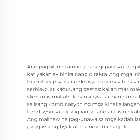
Ang pagpili ng tamang bahagi para sa pagga
katiyakan ay bihira nang direkta. Ang mga i
humaharap sa isang desisyon na may tunay 
serbisyo, at kabuuang gastos: kailan mas ma
slide
mas makabuluhan kaysa sa ibang mga t
sa isang kombinasyon ng mga kinakailangan 
kondisyon sa kapaligiran, at ang antas ng kat
Ang malinaw na pag-unawa sa mga kadahila
paggawa ng tiyak at maingat na pagpili.