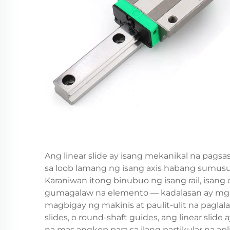
Ang linear slide ay isang mekanikal na pagsa
sa loob lamang ng isang axis habang sumusu
Karaniwan itong binubuo ng isang rail, isang c
gumagalaw na elemento — kadalasan ay mga b
magbigay ng makinis at paulit-ulit na paglal
slides, o round-shaft guides, ang linear slid
na mas angkop para sa ilang partikular na apl