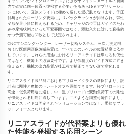
キャリッジがマイクロメートルまたは数十マイクロメートルの範囲
内で確実に同一位置へ復帰する必要があるあらゆるアプリケーショ
ンにおいて、直線スライドは極めて適した選択肢となります。予圧
付与されたローリング要素によりバックラッシュが排除され、弾性
変形が最小限に抑えられるため、キャリッジの位置はガイドのたわ
みや摩耗状態といった可変要因ではなく、駆動入力に対して直接的
かつ予測可能な関数として決定されます。
CNCマシニングセンター、レーザー切断システム、三次元測定機、
および医療用画像診断装置は、すべてこのレベルの位置精度に依存
しています。これらの用途におけるリニアスライドは単なる利便性
ではなく、機能上の必須要件です。より低精度のガイド方式に置き
換えると、機械の出力品質が後工程で補正できない形で劣化しま
す。
リニアスライド製品群におけるプリロードクラスの選択により、設
計者は剛性と摩擦のトレードオフを調整できます。軽プリロードは
高速・低負荷用途に適し、中・重プリロードは変動負荷下での剛性
が優先される用途に適しています。このような調整可能性により、
リニアスライドは固定されたソリューションではなく、柔軟なプラ
ットフォームとなります。
リニアスライドが代替案よりも優れ
た性能を発揮する応用シーン