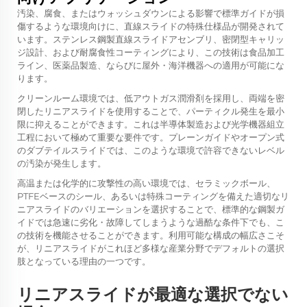
汚染、腐食、またはウォッシュダウンによる影響で標準ガイドが損
傷するような環境向けに、直線スライドの特殊仕様品が開発されて
います。ステンレス鋼製直線スライドアセンブリ、密閉型キャリッ
ジ設計、および耐腐食性コーティングにより、この技術は食品加工
ライン、医薬品製造、ならびに屋外・海洋機器への適用が可能にな
ります。
クリーンルーム環境では、低アウトガス潤滑剤を採用し、両端を密
閉したリニアスライドを使用することで、パーティクル発生を最小
限に抑えることができます。これは半導体製造および光学機器組立
工程において極めて重要な要件です。プレーンガイドやオープン式
のダブテイルスライドでは、このような環境で許容できないレベル
の汚染が発生します。
高温または化学的に攻撃性の高い環境では、セラミックボール、
PTFEベースのシール、あるいは特殊コーティングを備えた適切なリ
ニアスライドのバリエーションを選択することで、標準的な鋼製ガ
イドでは急速に劣化・故障してしまうような過酷な条件下でも、こ
の技術を機能させることができます。利用可能な構成の幅広さこそ
が、リニアスライドがこれほど多様な産業分野でデフォルトの選択
肢となっている理由の一つです。
リニアスライドが最適な選択でない