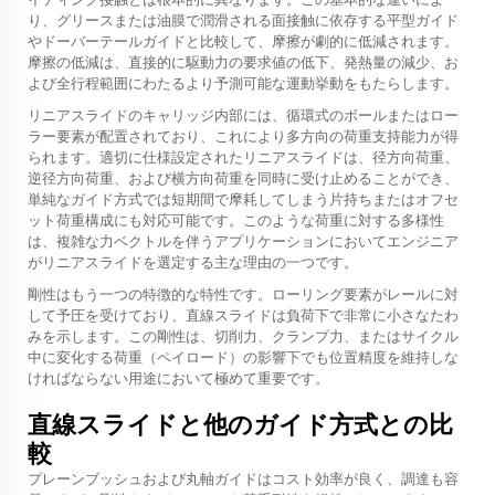
り、グリースまたは油膜で潤滑される面接触に依存する平型ガイド
やドーバーテールガイドと比較して、摩擦が劇的に低減されます。
摩擦の低減は、直接的に駆動力の要求値の低下、発熱量の減少、お
よび全行程範囲にわたるより予測可能な運動挙動をもたらします。
リニアスライドのキャリッジ内部には、循環式のボールまたはロー
ラー要素が配置されており、これにより多方向の荷重支持能力が得
られます。適切に仕様設定されたリニアスライドは、径方向荷重、
逆径方向荷重、および横方向荷重を同時に受け止めることができ、
単純なガイド方式では短期間で摩耗してしまう片持ちまたはオフセ
ット荷重構成にも対応可能です。このような荷重に対する多様性
は、複雑な力ベクトルを伴うアプリケーションにおいてエンジニア
がリニアスライドを選定する主な理由の一つです。
剛性はもう一つの特徴的な特性です。ローリング要素がレールに対
して予圧を受けており、直線スライドは負荷下で非常に小さなたわ
みを示します。この剛性は、切削力、クランプ力、またはサイクル
中に変化する荷重（ペイロード）の影響下でも位置精度を維持しな
ければならない用途において極めて重要です。
直線スライドと他のガイド方式との比
較
プレーンブッシュおよび丸軸ガイドはコスト効率が良く、調達も容