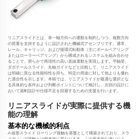
リニアスライドとは、単一軸方向への運動を制約しつつ、複数方向
の荷重を支持するように設計された機械式アセンブリです。通常、
レール、キャリッジ、および循環式転動体（主にボールベアリング
またはローラーベアリング）から構成されるシステムを組み合わせ
ることで、滑らかで再現性の高い直線運動を実現します。平軸受、
ダボテールスライド、丸軸ガイドなどと比較して、リニアスライド
は明確に異なる性能特性を持ち、特定の用途に対して他よりも優れ
た適合性を示します。本稿では、リニアスライドが最適な選択とな
る具体的な条件および判断ポイントについて検討し、次回の設計に
おいて過剰設計や仕様不足を回避するための支援を行います。
リニアスライドが実際に提供する機
能の理解
基本的な機械的利点
A
線形スライド
ローリング接触を基盤として構築されており、スラ
イディング接触とは根本的に異なります。この基本的な違いによ