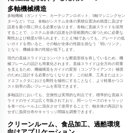
多軸機械構造
多軸機械（ガントリー、カーテシアンロボット、5軸マシニングセン
ターなど）では、各軸がシステム全体の累積位置決め精度に及ぼす
誤差を最小限に抑える必要があります。各軸に直線スライドを採用
することで、システム全体の誤差を許容範囲内に保つために必要な
剛性および精度が得られます。たとえ1軸であっても、グレードの低
いガイドを用いると、その軸が全体の性能を損なう「弱いリンク」
となり、機械全体の性能が低下します。
現代の直線スライドはコンパクトな断面形状を有しているため、機
械フレームの設計も簡素化されます。直線スライドは全方向の荷重
を支えるため、機械構造をガイドの変形（コンプライアンス）補償
のために設計する必要がなくなります。この結果、工具またはエン
ドエフェクタにおける剛性を犠牲にすることなく、より軽量かつコ
スト効率の高いフレームを実現できます。
多軸設計においても、交換性は実用的な利点です。標準的な直線ス
ライドのサイズは広く市販されており、同一シリーズのキャリッジ
を単一のレール上に混在させて使用することで、軸全体の再設計を
せずに負荷分布やキャリッジ間隔を調整できます。
クリーンルーム、食品加工、過酷環境
向けアプリケーション