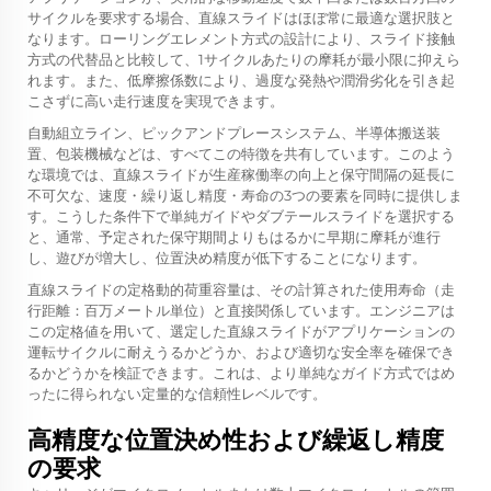
サイクルを要求する場合、直線スライドはほぼ常に最適な選択肢と
なります。ローリングエレメント方式の設計により、スライド接触
方式の代替品と比較して、1サイクルあたりの摩耗が最小限に抑えら
れます。また、低摩擦係数により、過度な発熱や潤滑劣化を引き起
こさずに高い走行速度を実現できます。
自動組立ライン、ピックアンドプレースシステム、半導体搬送装
置、包装機械などは、すべてこの特徴を共有しています。このよう
な環境では、直線スライドが生産稼働率の向上と保守間隔の延長に
不可欠な、速度・繰り返し精度・寿命の3つの要素を同時に提供しま
す。こうした条件下で単純ガイドやダブテールスライドを選択する
と、通常、予定された保守期間よりもはるかに早期に摩耗が進行
し、遊びが増大し、位置決め精度が低下することになります。
直線スライドの定格動的荷重容量は、その計算された使用寿命（走
行距離：百万メートル単位）と直接関係しています。エンジニアは
この定格値を用いて、選定した直線スライドがアプリケーションの
運転サイクルに耐えうるかどうか、および適切な安全率を確保でき
るかどうかを検証できます。これは、より単純なガイド方式ではめ
ったに得られない定量的な信頼性レベルです。
高精度な位置決め性および繰返し精度
の要求