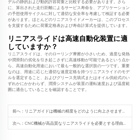
デルの静的および動的許容荷重と比較する必要があります。さら
に、算出された走行距離によるサービス寿命を、アプリケーション
の予想使用サイクルに対して適切な安全率を考慮して検証する必要
があります。ほとんどのリニアスライドメーカーは、このプロセス
を支援するために荷重定格表および寿命計算式を提供しています。
リニアスライドは高速自動化装置に適
していますか？
リニアスライドは、そのローリング摩擦が小さいため、過度な発熱
や潤滑剤の劣化を引き起こさずに高速移動が可能であるという点か
ら、高速自動化用途において最も一般的な選択肢の一つです。重要
なのは、用途に応じた適切な速度定格を持つリニアスライドのモデ
ルを選定すること、およびグリース充填式またはオイル供給式のい
ずれかにかかわらず、潤滑システムが装置の運転速度および温度範
囲に適合していることを確認することです。
前へ：
リニアガイドは機械の精度をどのように向上させますか？
次へ：
CNC機械が高品質なリニアスライドを必要とする理由は何ですか？