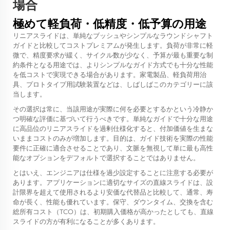
場合
極めて軽負荷・低精度・低予算の用途
リニアスライドは、単純なブッシュやシンプルなラウンドシャフト
ガイドと比較してコストプレミアムが発生します。負荷が非常に軽
微で、精度要求が緩く、サイクル数が少なく、予算が最も重要な制
約条件となる用途では、よりシンプルなガイド方式でも十分な性能
を低コストで実現できる場合があります。家電製品、軽負荷用治
具、プロトタイプ用試験装置などは、しばしばこのカテゴリーに該
当します。
その選択は常に、当該用途が実際に何を必要とするかという冷静か
つ明確な評価に基づいて行うべきです。単純なガイドで十分な用途
に高品位のリニアスライドを過剰仕様化すると、付加価値を生まな
いままコストのみが増加します。目的は、ガイド技術を実際の性能
要件に正確に適合させることであり、文脈を無視して単に最も高性
能なオプションをデフォルトで選択することではありません。
とはいえ、エンジニアは仕様を過少設定することに注意する必要が
あります。アプリケーションに適切なサイズの直線スライドは、設
計限界を超えて使用されるより安価な代替品と比較して、通常、寿
命が長く、性能も優れています。保守、ダウンタイム、交換を含む
総所有コスト（TCO）は、初期購入価格が高かったとしても、直線
スライドの方が有利になることが多くあります。