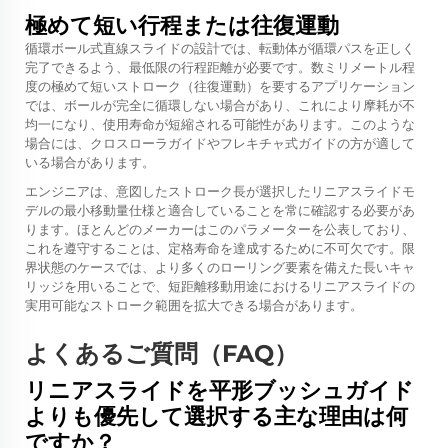
極めて短い行程または往復運動
循環ボール式直線スライドの設計では、転動体が循環パスを正しく
完了できるよう、最低限の行程距離が必要です。数ミリメートル程
度の極めて短いストローク（往復運動）を要するアプリケーション
では、ボールが完全に循環しない場合があり、これにより摩耗が不
均一になり、使用寿命が短縮される可能性があります。このような
場合には、クロスローラガイドやフレキチャ式ガイドの方が適して
いる場合があります。
エンジニアは、意図したストローク長が選択したリニアスライドモ
デルの最小移動量仕様と適合していることを常に確認する必要があ
ります。ほとんどのメーカーはこのパラメーターを公表しており、
これを遵守することは、定格寿命を達成するために不可欠です。限
界状態のケースでは、より多くのローリング要素を備えた長いキャ
リッジを用いることで、短距離移動用途におけるリニアスライドの
実用可能なストローク範囲を拡大できる場合があります。
よくあるご質問（FAQ）
リニアスライドを平形ブッシュガイド
よりも優先して選択する主な理由は何
ですか？