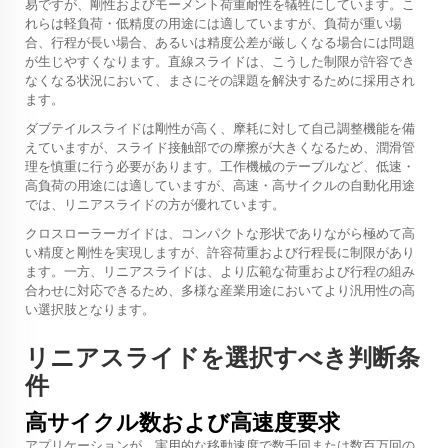
易ですが、剛性およびモーメント荷重耐性を犠牲にしています。こ
れらは軽負荷・低精度の用途には適していますが、負荷が重い場
合、行程が長い場合、あるいは精度公差が厳しくなる場合には問題
が生じやすくなります。直線スライドは、こうした制限が許容でき
なくなる状況において、まさにその課題を解決するために採用され
ます。
ダブテイルスライドは剛性が高く、摩耗に対して自己調整機能を備
えていますが、スライド接触部での摩擦が大きくなるため、潤滑管
理を慎重に行う必要があります。工作機械のテーブルなど、低速・
高負荷の用途には適していますが、高速・高サイクルの自動化用途
では、リニアスライドの方が優れています。
クロスローラーガイドは、コンパクトな形状でありながら極めて高
い精度と剛性を実現しますが、許容荷重および行程長に制限があり
ます。一方、リニアスライドは、より広範な荷重および行程の組み
合わせに対応できるため、多様な産業用途においてより汎用性の高
い選択肢となります。
リニアスライドを選択すべき判断条
件
高サイクル数および高速度要求
アプリケーションが、実用的な移動速度で数千回または数百万回の