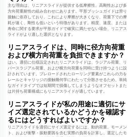
主な理由は、リニアスライドが提供する低摩擦性、高剛性および多
方向荷重耐性の組み合わせにあります。平形ブッシュガイドは滑り
接触に依存しており、これにより摩擦が大きくなり、荷重下での摩
耗が速く、剛性も低いという特徴があります。精度、速度、または
寿命に関する要求が平形ガイドで確実に満たせない場合、リニアス
ライドがより適した選択となります。
リニアスライドは、同時に径方向荷重
および横方向荷重を負担できますか？
はい。適切に仕様設定されたリニアスライドは、ラジアル荷重、リ
バースラジアル荷重、および横方向荷重を同時に受け持つように設
計されています。プレロードされたローリング要素がこれらの力を
レールとキャリッジの接触幾何学にわたって分散させるため、単純
なガイドタイプでは短期間で損傷してしまうようなオフセットまた
は片持ち荷重構成にもリニアスライドが適しています。
リニアスライドが私の用途に適切にサ
イズ選定されているかどうかを確認す
るにはどうすればよいですか？
リニアスライドを適切にサイズ選定するには、動的荷重、モーメン
ト、および衝撃・振動要因を含む実際の負荷を計算し、選定したモ