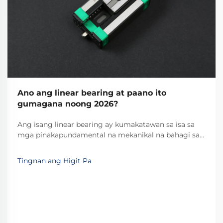
Ano ang linear bearing at paano ito
gumagana noong 2026?
Ang isang linear bearing ay kumakatawan sa isa sa
mga pinakapundamental na mekanikal na bahagi sa
modernong industrial automation at precision
machinery. Ang mga espesyalisadong device na ito
Tingnan ang Higit Pa
ay nagbibigay-daan sa maayos, kontroladong tuwid
na galaw kasama ang nakapirming landas, na
ginagawa itong mahalaga...