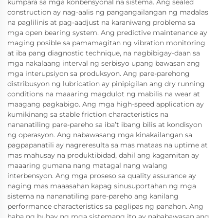
kumpara sa mga konbensyonal na sistema. Ang sealed
construction ay nag-aalis ng pangangailangan ng madalas
na paglilinis at pag-aadjust na karaniwang problema sa
mga open bearing system. Ang predictive maintenance ay
maging posible sa pamamagitan ng vibration monitoring
at iba pang diagnostic technique, na nagbibigay-daan sa
mga nakalaang interval ng serbisyo upang bawasan ang
mga interupsiyon sa produksyon. Ang pare-parehong
distribusyon ng lubrication ay pinipigilan ang dry running
conditions na maaaring magdulot ng mabilis na wear at
maagang pagkabigo. Ang mga high-speed application ay
kumikinang sa stable friction characteristics na
nananatiling pare-pareho sa iba’t ibang bilis at kondisyon
ng operasyon. Ang nabawasang mga kinakailangan sa
pagpapanatili ay nagreresulta sa mas mataas na uptime at
mas mahusay na produktibidad, dahil ang kagamitan ay
maaaring gumana nang matagal nang walang
interbensyon. Ang mga proseso sa quality assurance ay
naging mas maaasahan kapag sinusuportahan ng mga
sistema na nananatiling pare-pareho ang kanilang
performance characteristics sa paglipas ng panahon. Ang
haba ng buhay ng mga sistemang ito ay nababawasan ang