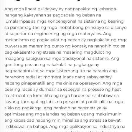
Ang mga linear guideway ay nagpapakita ng kahanga-
hangang kakayahan sa pagdadala ng beban na
lumalampas sa mga konbensyonal na sistema ng bearing
sa pamamagitan ng mga inobatibong prinsipyo sa disenyo
at superior na engineering ng mga materyales. Ang
mekanismo ng pagkakalat ng beban ay nagkakalat ng mga
puwersa sa maraming punto ng kontak, na nanghihinto sa
pagkakasentro ng stress na maaaring magdulot ng
maagang kabiguan sa mga tradisyonal na sistema. Ang
ganitong paraan ng nakakalat na pagkarga ay
nagpapahintulot sa mga sistemang ito na harapin ang
parehong radial at moment loads nang sabay-sabay
habang pinapanatili ang makinis na operasyon. Ang mga
bearing races ay dumaan sa espesyal na proseso ng heat
treatment na lumilikha ng mga hardened na ibabaw na
kayang tumagal ng labis na presyon at paulit-ulit na mga
siklo ng pagkarga. Ang panloob na heometriya ay
optimizes ang mga landas ng beban upang maksimunin
ang kapasidad habang miniminalize ang stress sa bawat
indibidwal na bahagi. Ang mga aplikasyon sa industriya na