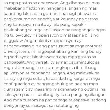
sa mga gastos sa operasyon. Ang disenyo na may
mababang friction ay nangangailangan ng mas
kaunting lakas para gumana, na nagbabawas sa
pagkonsumo ng enerhiya at kaugnay na gastos.
Ang kahusayan na ito ay lalo pang kapaki-
pakinabang sa mga aplikasyon na nangangailangan
ng tuloy-tuloy na operasyon o mataas na bilis ng
paggalaw. Ang makinis na operasyon ay
nababawasan din ang pagsusuot sa mga motor at
drive system, na nagpapahaba ng kanilang buhay
ng serbisyo at binabawasan ang mga gastos sa
pagpapalit. Ang versatility ay nagpapahintulot sa
mga sistemang ito na umangkop sa iba't ibang
aplikasyon at pangangailangan. Ang malawak na
hanay ng mga sukat, kapasidad ng karga, at mga
configuration ay nangangahulugan na ang mga
gumagamit ay maaaring makahanap ng optimal na
solusyon para sa kanilang tiyak na pangangailangan.
Ang mga custom na pagbabago at espesyalisadong
bersyon ay sumasagot sa natatanging