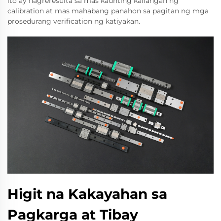
ito ay nagreresulta sa mas kaunting kailangan ng
calibration at mas mahabang panahon sa pagitan ng mga
prosedurang verification ng katiyakan.
Higit na Kakayahan sa
Pagkarga at Tibay