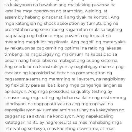
sa kakayanan na hawakan ang malalaking puwersa na
kasali sa mga operasyon ng stamping, welding, at
assembly habang pinapanatili ang tiyak na kontrol. Ang
mga katangian ng shock absorption ay tumutulong na
protektahan ang sensitibong kagamitan mula sa biglang
pagbabago ng beban o mga puwersa ng impact na
maaaring magdulot ng pinsala. Ang pagpili ng materyales
ay nakatuon sa pagkamit ng optimal na ratio ng lakas sa
timbang, na nagbibigay ng maximum na kapasidad sa
beban nang hindi labis na mabigat ang buong sistema.
Ang modular na konstruksyon ay nagbibigay-daan sa pag-
escalate ng kapasidad sa beban sa pamamagitan ng
pagsasama-sama ng maraming rail system, na nagbibigay
ng flexibility para sa iba’t ibang mga pangangailangan sa
aplikasyon. Ang mga prosedura sa quality testing ay
sinusuri ang mga rating ng beban sa ilalim ng ekstremong
kondisyon, na nagpapatitiyak na ang mga opisyal na
espesipikasyon ay sumasalamin sa tunay na kakayahan ng
pagganap sa aktwal na kondisyon. Ang napakadaling
katatagan na ito ay nagreresulta sa mas mahabang mga
interval ng serbisyo, mas kaunting downtime, at mas