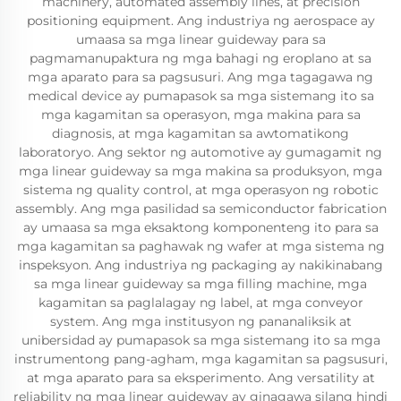
machinery, automated assembly lines, at precision
positioning equipment. Ang industriya ng aerospace ay
umaasa sa mga linear guideway para sa
pagmamanupaktura ng mga bahagi ng eroplano at sa
mga aparato para sa pagsusuri. Ang mga tagagawa ng
medical device ay pumapasok sa mga sistemang ito sa
mga kagamitan sa operasyon, mga makina para sa
diagnosis, at mga kagamitan sa awtomatikong
laboratoryo. Ang sektor ng automotive ay gumagamit ng
mga linear guideway sa mga makina sa produksyon, mga
sistema ng quality control, at mga operasyon ng robotic
assembly. Ang mga pasilidad sa semiconductor fabrication
ay umaasa sa mga eksaktong komponenteng ito para sa
mga kagamitan sa paghawak ng wafer at mga sistema ng
inspeksyon. Ang industriya ng packaging ay nakikinabang
sa mga linear guideway sa mga filling machine, mga
kagamitan sa paglalagay ng label, at mga conveyor
system. Ang mga institusyon ng pananaliksik at
unibersidad ay pumapasok sa mga sistemang ito sa mga
instrumentong pang-agham, mga kagamitan sa pagsusuri,
at mga aparato para sa eksperimento. Ang versatility at
reliability ng mga linear guideway ay ginagawa silang hindi