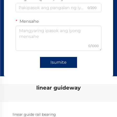
0/200
Mensahe
0/1000
Isumite
linear guideway
linear guide rail bearing