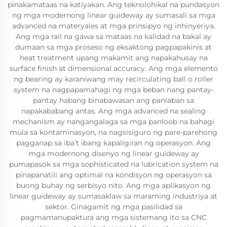
pinakamataas na katiyakan. Ang teknolohikal na pundasyon
ng mga modernong linear guideway ay sumasali sa mga
advanced na materyales at mga prinsipyo ng inhinyeriya.
Ang mga rail na gawa sa mataas na kalidad na bakal ay
dumaan sa mga proseso ng eksaktong pagpapakinis at
heat treatment upang makamit ang napakahusay na
surface finish at dimensional accuracy. Ang mga elemento
ng bearing ay karaniwang may recirculating ball o roller
system na nagpapamahagi ng mga beban nang pantay-
pantay habang binabawasan ang panlaban sa
napakababang antas. Ang mga advanced na sealing
mechanism ay nangangalaga sa mga panloob na bahagi
mula sa kontaminasyon, na nagsisiguro ng pare-parehong
pagganap sa iba’t ibang kapaligiran ng operasyon. Ang
mga modernong disenyo ng linear guideway ay
pumapasok sa mga sophisticated na lubrication system na
pinapanatili ang optimal na kondisyon ng operasyon sa
buong buhay ng serbisyo nito. Ang mga aplikasyon ng
linear guideway ay sumasaklaw sa maraming industriya at
sektor. Ginagamit ng mga pasilidad sa
pagmamanupaktura ang mga sistemang ito sa CNC