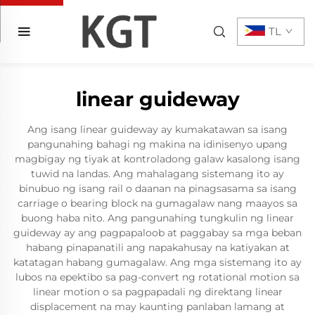
TL
linear guideway
Ang isang linear guideway ay kumakatawan sa isang
pangunahing bahagi ng makina na idinisenyo upang
magbigay ng tiyak at kontroladong galaw kasalong isang
tuwid na landas. Ang mahalagang sistemang ito ay
binubuo ng isang rail o daanan na pinagsasama sa isang
carriage o bearing block na gumagalaw nang maayos sa
buong haba nito. Ang pangunahing tungkulin ng linear
guideway ay ang pagpapaloob at paggabay sa mga beban
habang pinapanatili ang napakahusay na katiyakan at
katatagan habang gumagalaw. Ang mga sistemang ito ay
lubos na epektibo sa pag-convert ng rotational motion sa
linear motion o sa pagpapadali ng direktang linear
displacement na may kaunting panlaban lamang at