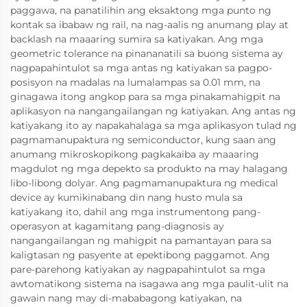
paggawa, na panatilihin ang eksaktong mga punto ng
kontak sa ibabaw ng rail, na nag-aalis ng anumang play at
backlash na maaaring sumira sa katiyakan. Ang mga
geometric tolerance na pinananatili sa buong sistema ay
nagpapahintulot sa mga antas ng katiyakan sa pagpo-
posisyon na madalas na lumalampas sa 0.01 mm, na
ginagawa itong angkop para sa mga pinakamahigpit na
aplikasyon na nangangailangan ng katiyakan. Ang antas ng
katiyakang ito ay napakahalaga sa mga aplikasyon tulad ng
pagmamanupaktura ng semiconductor, kung saan ang
anumang mikroskopikong pagkakaiba ay maaaring
magdulot ng mga depekto sa produkto na may halagang
libo-libong dolyar. Ang pagmamanupaktura ng medical
device ay kumikinabang din nang husto mula sa
katiyakang ito, dahil ang mga instrumentong pang-
operasyon at kagamitang pang-diagnosis ay
nangangailangan ng mahigpit na pamantayan para sa
kaligtasan ng pasyente at epektibong paggamot. Ang
pare-parehong katiyakan ay nagpapahintulot sa mga
awtomatikong sistema na isagawa ang mga paulit-ulit na
gawain nang may di-mababagong katiyakan, na