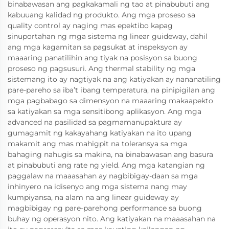
binabawasan ang pagkakamali ng tao at pinabubuti ang
kabuuang kalidad ng produkto. Ang mga proseso sa
quality control ay naging mas epektibo kapag
sinuportahan ng mga sistema ng linear guideway, dahil
ang mga kagamitan sa pagsukat at inspeksyon ay
maaaring panatilihin ang tiyak na posisyon sa buong
proseso ng pagsusuri. Ang thermal stability ng mga
sistemang ito ay nagtiyak na ang katiyakan ay nananatiling
pare-pareho sa iba’t ibang temperatura, na pinipigilan ang
mga pagbabago sa dimensyon na maaaring makaapekto
sa katiyakan sa mga sensitibong aplikasyon. Ang mga
advanced na pasilidad sa pagmamanupaktura ay
gumagamit ng kakayahang katiyakan na ito upang
makamit ang mas mahigpit na toleransya sa mga
bahaging nahugis sa makina, na binabawasan ang basura
at pinabubuti ang rate ng yield. Ang mga katangian ng
paggalaw na maaasahan ay nagbibigay-daan sa mga
inhinyero na idisenyo ang mga sistema nang may
kumpiyansa, na alam na ang linear guideway ay
magbibigay ng pare-parehong performance sa buong
buhay ng operasyon nito. Ang katiyakan na maaasahan na