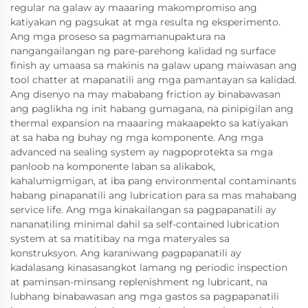
regular na galaw ay maaaring makompromiso ang
katiyakan ng pagsukat at mga resulta ng eksperimento.
Ang mga proseso sa pagmamanupaktura na
nangangailangan ng pare-parehong kalidad ng surface
finish ay umaasa sa makinis na galaw upang maiwasan ang
tool chatter at mapanatili ang mga pamantayan sa kalidad.
Ang disenyo na may mababang friction ay binabawasan
ang paglikha ng init habang gumagana, na pinipigilan ang
thermal expansion na maaaring makaapekto sa katiyakan
at sa haba ng buhay ng mga komponente. Ang mga
advanced na sealing system ay nagpoprotekta sa mga
panloob na komponente laban sa alikabok,
kahalumigmigan, at iba pang environmental contaminants
habang pinapanatili ang lubrication para sa mas mahabang
service life. Ang mga kinakailangan sa pagpapanatili ay
nananatiling minimal dahil sa self-contained lubrication
system at sa matitibay na mga materyales sa
konstruksyon. Ang karaniwang pagpapanatili ay
kadalasang kinasasangkot lamang ng periodic inspection
at paminsan-minsang replenishment ng lubricant, na
lubhang binabawasan ang mga gastos sa pagpapanatili