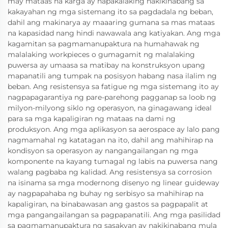
may mataas na karga ay napakalaking nakikinabang sa
kakayahan ng mga sistemang ito sa pagdadala ng beban,
dahil ang makinarya ay maaaring gumana sa mas mataas
na kapasidad nang hindi nawawala ang katiyakan. Ang mga
kagamitan sa pagmamanupaktura na humahawak ng
malalaking workpieces o gumagamit ng malalaking
puwersa ay umaasa sa matibay na konstruksyon upang
mapanatili ang tumpak na posisyon habang nasa ilalim ng
beban. Ang resistensya sa fatigue ng mga sistemang ito ay
nagpapagarantiya ng pare-parehong pagganap sa loob ng
milyon-milyong siklo ng operasyon, na ginagawang ideal
para sa mga kapaligiran ng mataas na dami ng
produksyon. Ang mga aplikasyon sa aerospace ay lalo pang
nagmamahal ng katatagan na ito, dahil ang mahihirap na
kondisyon sa operasyon ay nangangailangan ng mga
komponente na kayang tumagal ng labis na puwersa nang
walang pagbaba ng kalidad. Ang resistensya sa corrosion
na isinama sa mga modernong disenyo ng linear guideway
ay nagpapahaba ng buhay ng serbisyo sa mahihirap na
kapaligiran, na binabawasan ang gastos sa pagpapalit at
mga pangangailangan sa pagpapanatili. Ang mga pasilidad
sa pagmamanupaktura ng sasakyan ay nakikinabang mula