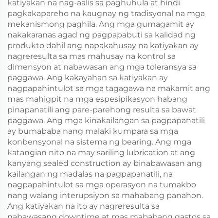
katiyakan na nag-aalis sa paghuhula at hindi
pagkakapareho na kaugnay ng tradisyonal na mga
mekanismong paghila. Ang mga gumagamit ay
nakakaranas agad ng pagpapabuti sa kalidad ng
produkto dahil ang napakahusay na katiyakan ay
nagreresulta sa mas mahusay na kontrol sa
dimensyon at nabawasan ang mga toleransya sa
paggawa. Ang kakayahan sa katiyakan ay
nagpapahintulot sa mga tagagawa na makamit ang
mas mahigpit na mga espesipikasyon habang
pinapanatili ang pare-parehong resulta sa bawat
paggawa. Ang mga kinakailangan sa pagpapanatili
ay bumababa nang malaki kumpara sa mga
konbensyonal na sistema ng bearing. Ang mga
katangian nito na may sariling lubrication at ang
kanyang sealed construction ay binabawasan ang
kailangan ng madalas na pagpapanatili, na
nagpapahintulot sa mga operasyon na tumakbo
nang walang interupsiyon sa mahabang panahon.
Ang katiyakan na ito ay nagreresulta sa
nabawasang downtime at mas mababang gastos sa