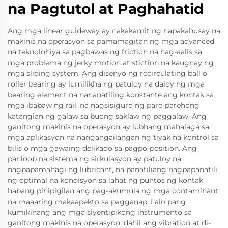
na Pagtutol at Paghahatid
Ang mga linear guideway ay nakakamit ng napakahusay na
makinis na operasyon sa pamamagitan ng mga advanced
na teknolohiya sa pagbawas ng friction na nag-aalis sa
mga problema ng jerky motion at stiction na kaugnay ng
mga sliding system. Ang disenyo ng recirculating ball o
roller bearing ay lumilikha ng patuloy na daloy ng mga
bearing element na nananatiling konstante ang kontak sa
mga ibabaw ng rail, na nagsisiguro ng pare-parehong
katangian ng galaw sa buong saklaw ng paggalaw. Ang
ganitong makinis na operasyon ay lubhang mahalaga sa
mga aplikasyon na nangangailangan ng tiyak na kontrol sa
bilis o mga gawaing delikado sa pagpo-position. Ang
panloob na sistema ng sirkulasyon ay patuloy na
nagpapamahagi ng lubricant, na panatiliang nagpapanatili
ng optimal na kondisyon sa lahat ng puntos ng kontak
habang pinipigilan ang pag-akumula ng mga contaminant
na maaaring makaapekto sa pagganap. Lalo pang
kumikinang ang mga siyentipikong instrumento sa
ganitong makinis na operasyon, dahil ang vibration at di-