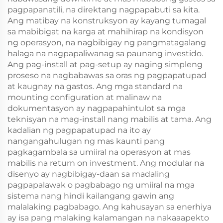
pagpapanatili, na direktang nagpapabuti sa kita.
Ang matibay na konstruksyon ay kayang tumagal
sa mabibigat na karga at mahihirap na kondisyon
ng operasyon, na nagbibigay ng pangmatagalang
halaga na nagpapaliwanag sa paunang investido.
Ang pag-install at pag-setup ay naging simpleng
proseso na nagbabawas sa oras ng pagpapatupad
at kaugnay na gastos. Ang mga standard na
mounting configuration at malinaw na
dokumentasyon ay nagpapahintulot sa mga
teknisyan na mag-install nang mabilis at tama. Ang
kadalian ng pagpapatupad na ito ay
nangangahulugan ng mas kaunti pang
pagkagambala sa umiiral na operasyon at mas
mabilis na return on investment. Ang modular na
disenyo ay nagbibigay-daan sa madaling
pagpapalawak o pagbabago ng umiiral na mga
sistema nang hindi kailangang gawin ang
malalaking pagbabago. Ang kahusayan sa enerhiya
ay isa pang malaking kalamangan na nakaaapekto