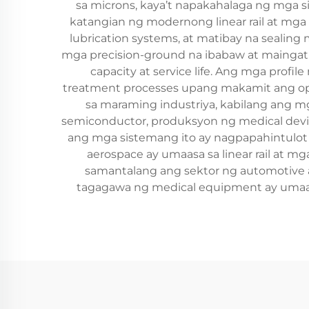
sa microns, kaya’t napakahalaga ng mga 
katangian ng modernong linear rail at mga 
lubrication systems, at matibay na seali
mga precision-ground na ibabaw at maingat
capacity at service life. Ang mga prof
treatment processes upang makamit ang optim
sa maraming industriya, kabilang ang
semiconductor, produksyon ng medical devi
ang mga sistemang ito ay nagpapahintulot s
aerospace ay umaasa sa linear rail at 
samantalang ang sektor ng automotive 
tagagawa ng medical equipment ay umaasa