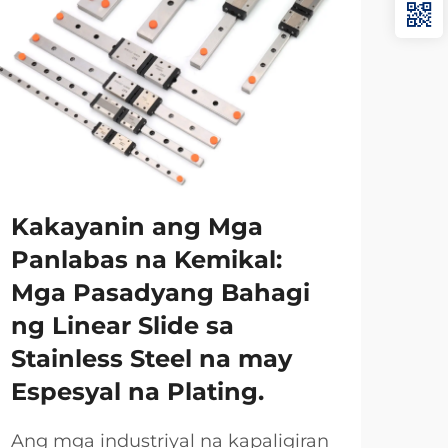
Kakayanin ang Mga
Pa
Panlabas na Kemikal:
ng
Mga Pasadyang Bahagi
Pi
ng Linear Slide sa
Pl
Stainless Steel na may
at
Espesyal na Plating.
ng 
Ang mga industriyal na kapaligiran
Ang