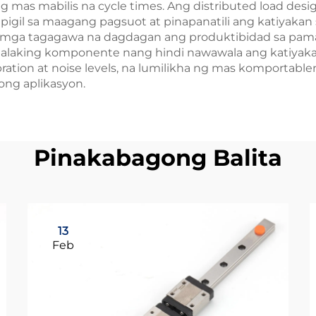
 mas mabilis na cycle times. Ang distributed load des
igil sa maagang pagsuot at pinapanatili ang katiyakan s
sa mga tagagawa na dagdagan ang produktibidad sa pa
lalaking komponente nang hindi nawawala ang katiyaka
ibration at noise levels, na lumilikha ng mas komportabl
ong aplikasyon.
Pinakabagong Balita
13
Feb