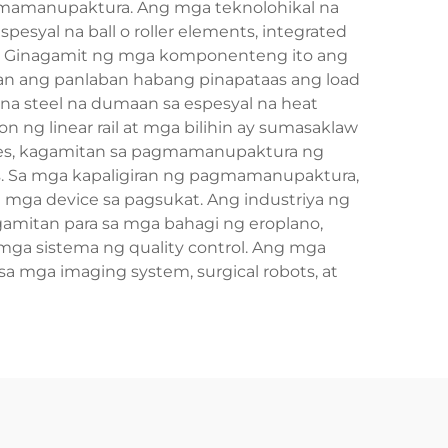
agmamanupaktura. Ang mga teknolohikal na
esyal na ball o roller elements, integrated
on. Ginagamit ng mga komponenteng ito ang
an ang panlaban habang pinapataas ang load
 na steel na dumaan sa espesyal na heat
 ng linear rail at mga bilihin ay sumasaklaw
nes, kagamitan sa pagmamanupaktura ng
s. Sa mga kapaligiran ng pagmamanupaktura,
t mga device sa pagsukat. Ang industriya ng
gamitan para sa mga bahagi ng eroplano,
ga sistema ng quality control. Ang mga
 mga imaging system, surgical robots, at