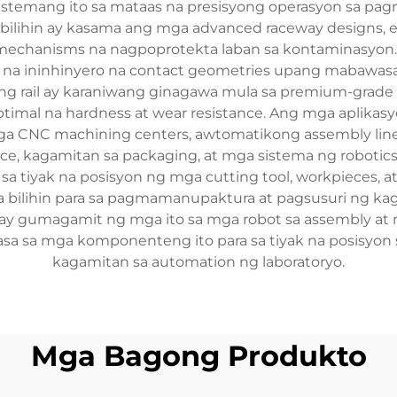
sistemang ito sa mataas na presisyong operasyon sa p
bilihin ay kasama ang mga advanced raceway designs, esp
ng mechanisms na nagpoprotekta laban sa kontaminasy
 na ininhinyero na contact geometries upang mabawas
ile ng rail ay karaniwang ginagawa mula sa premium-grade
al na hardness at wear resistance. Ang mga aplikasyon
 mga CNC machining centers, awtomatikong assembly li
ce, kagamitan sa packaging, at mga sistema ng robotic
a tiyak na posisyon ng mga cutting tool, workpieces, a
mga bilihin para sa pagmamanupaktura at pagsusuri ng ka
ay gumagamit ng mga ito sa mga robot sa assembly at m
 sa mga komponenteng ito para sa tiyak na posisyon sa
kagamitan sa automation ng laboratoryo.
Mga Bagong Produkto