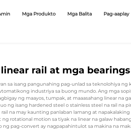
Amin
Mga Produkto
Mga Balita
Pag-aaplay
linear rail at mga bearings
awan sa isang pangunahing pag-unlad sa teknolohiya ng ko
omatikong industriya sa buong mundo. Ang mga sopis
igay ng maayos, tumpak, at maaasahang linear na gal
nubuo ng isang hardened steel o stainless steel na rail n
 rail na may kaunting panlaban lamang at napakalaking
ert ng rotational motion sa tiyak na linear na galaw haba
 ito ng pag-convert ay nagpapahintulot sa makina na mak