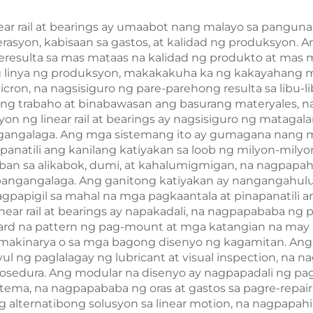
r rail at bearings ay umaabot nang malayo sa panguna
asyon, kabisaan sa gastos, at kalidad ng produksyon. 
reresulta sa mas mataas na kalidad ng produkto at ma
iyong linya ng produksyon, makakakuha ka ng kakayahang
icron, na nagsisiguro ng pare-parehong resulta sa libu-
it ng trabaho at binabawasan ang basurang materyales, 
yon ng linear rail at bearings ay nagsisiguro ng mataga
gangalaga. Ang mga sistemang ito ay gumagana nang ma
anatili ang kanilang katiyakan sa loob ng milyon-milyo
ban sa alikabok, dumi, at kahalumigmigan, na nagpapaha
angangalaga. Ang ganitong katiyakan ay nangangahulu
gpapigil sa mahal na mga pagkaantala at pinapanatili 
near rail at bearings ay napakadali, na nagpapababa ng
ard na pattern ng pag-mount at mga katangian na ma
a makinarya o sa mga bagong disenyo ng kagamitan. An
ng paglalagay ng lubricant at visual inspection, na n
osedura. Ang modular na disenyo ay nagpapadali ng pa
ma, na nagpapababa ng oras at gastos sa pagre-repair. A
ang alternatibong solusyon sa linear motion, na nagpa