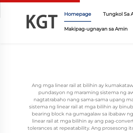
Homepage
Tungkol Sa 
Makipag-ugnayan sa Amin
Ang mga linear rail at bilihin ay kumakat
pundasyon ng maraming sistema ng awt
nagtatrabaho nang sama-sama upang magb
sistema ng linear rail at mga bilihin ay bi
bearing block na gumagalaw sa ibabaw ng
linear rail at mga bilihin ay ang pag-conv
tolerances at repeatability. Ang prosesong