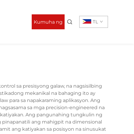
TL
Kumuha ng
Quote
ntrol sa presisyong galaw, na nagsisilbing
tikadong mekanikal na bahaging ito ay
aw para sa napakaraming aplikasyon. Ang
a pinagsasama sa mga precision-engineered na
 katiyakan. Ang pangunahing tungkulin ng
ng pinapanatili ang mahigpit na dimensional
amit ang katiyakan sa posisyon na sinusukat