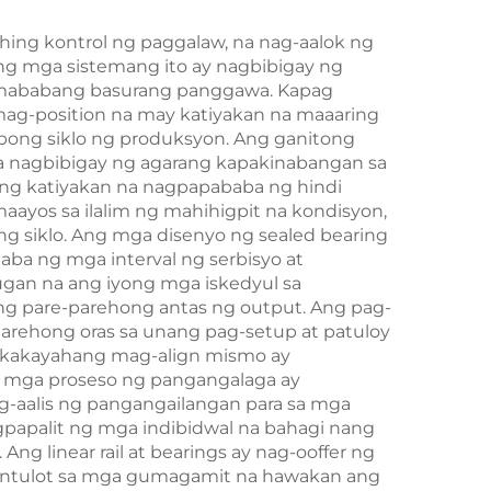
hing kontrol ng paggalaw, na nag-aalok ng
Ang mga sistemang ito ay nagbibigay ng
s mababang basurang panggawa. Kapag
 mag-position na may katiyakan na maaaring
libong siklo ng produksyon. Ang ganitong
na nagbibigay ng agarang kapakinabangan sa
lang katiyakan na nagpapababa ng hindi
ayos sa ilalim ng mahihigpit na kondisyon,
ng siklo. Ang mga disenyo ng sealed bearing
ba ng mga interval ng serbisyo at
gan na ang iyong mga iskedyul sa
ang pare-parehong antas ng output. Ang pag-
 parehong oras sa unang pag-setup at patuloy
y kakayahang mag-align mismo ay
g mga proseso ng pangangalaga ay
ag-aalis ng pangangailangan para sa mga
gpapalit ng mga indibidwal na bahagi nang
ng linear rail at bearings ay nag-ooffer ng
pahintulot sa mga gumagamit na hawakan ang