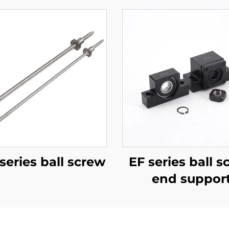
series ball screw
EF series ball s
end suppor