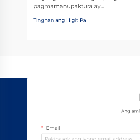
pagmamanupaktura ay
nangangailangan ng mga bahagi
Tingnan ang Higit Pa
na may kahusayan upang mapabilis
ang kahusayan habang
pinakamababang espasyo ang
ginagamit. Ang mga sistema ng
linear na riles ay nagpabago sa
awtomatikong industriya sa
pamamagitan ng pagbibigay ng
makinis at tumpak na kontrol sa
galaw sa kompakto at maikling
konpigur...
Ang ami
Email