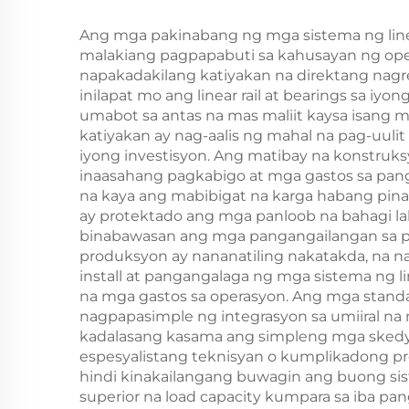
Ang mga pakinabang ng mga sistema ng linea
malakiang pagpapabuti sa kahusayan ng oper
napakadakilang katiyakan na direktang nag
inilapat mo ang linear rail at bearings sa 
umabot sa antas na mas maliit kaysa isang m
katiyakan ay nag-aalis ng mahal na pag-uul
iyong investisyon. Ang matibay na konstruks
inaasahang pagkabigo at mga gastos sa pan
na kaya ang mabibigat na karga habang pinap
ay protektado ang mga panloob na bahagi la
binabawasan ang mga pangangailangan sa p
produksyon ay nananatiling nakatakda, na na
install at pangangalaga ng mga sistema ng li
na mga gastos sa operasyon. Ang mga stand
nagpapasimple ng integrasyon sa umiiral n
kadalasang kasama ang simpleng mga skedyul 
espesyalistang teknisyan o kumplikadong pr
hindi kinakailangang buwagin ang buong siste
superior na load capacity kumpara sa iba p