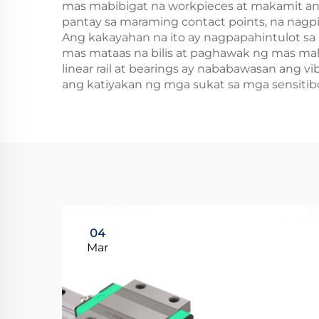
mas mabibigat na workpieces at makamit ang
pantay sa maraming contact points, na nagpip
Ang kakayahan na ito ay nagpapahintulot 
mas mataas na bilis at paghawak ng mas ma
linear rail at bearings ay nababawasan ang v
ang katiyakan ng mga sukat sa mga sensitib
04
Mar