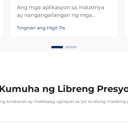
Ang mga aplikasyon sa industriya
ay nangangailangan ng mga
bahagi na may kahusayan na
Tingnan ang Higit Pa
kayang tumagal sa mga
ekstremong kondisyon habang
pinapanatili ang pare-parehong
pagganap sa mahabang panahon.
Kumuha ng Libreng Presy
ng kinatawan ay makikipag-ugnayan sa iyo sa lalong madaling 