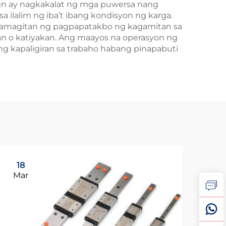
ign ay nagkakalat ng mga puwersa nang
a ilalim ng iba’t ibang kondisyon ng karga.
mamagitan ng pagpapatakbo ng kagamitan sa
n o katiyakan. Ang maayos na operasyon ng
eng kapaligiran sa trabaho habang pinapabuti
18
1
Mar
Ap