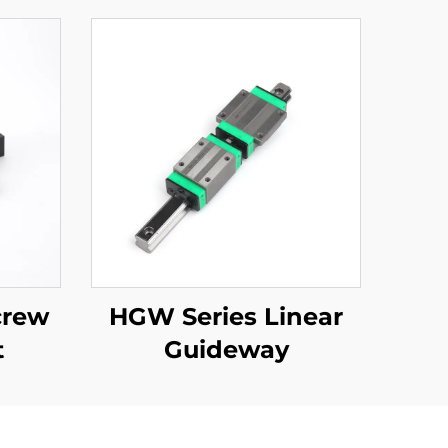
crew
HGW Series Linear
t
Guideway