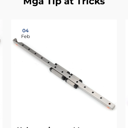
Mga Tip at Tricks
04
Feb