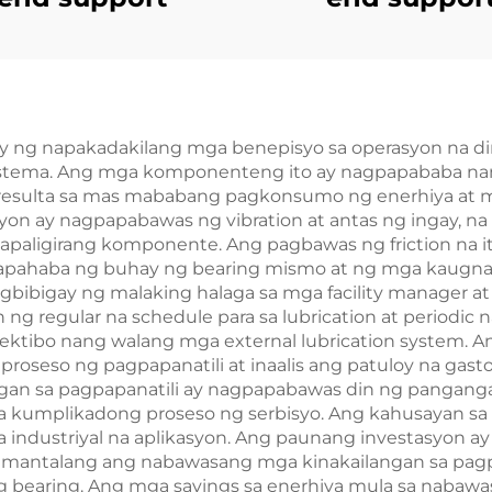
gay ng napakadakilang mga benepisyo sa operasyon na d
stema. Ang mga komponenteng ito ay nagpapababa nang 
eresulta sa mas mababang pagkonsumo ng enerhiya at 
on ay nagpapabawas ng vibration at antas ng ingay, na 
kapaligirang komponente. Ang pagbawas ng friction na 
papahaba ng buhay ng bearing mismo at ng mga kaugna
nagbibigay ng malaking halaga sa mga facility manager a
ng regular na schedule para sa lubrication at periodic 
ektibo nang walang mga external lubrication system. An
oseso ng pagpapanatili at inaalis ang patuloy na gasto
ngan sa pagpapanatili ay nagpapabawas din ng pangang
mga kumplikadong proseso ng serbisyo. Ang kahusayan sa
a industriyal na aplikasyon. Ang paunang investasyon 
, samantalang ang nabawasang mga kinakailangan sa pa
ng bearing. Ang mga savings sa enerhiya mula sa nabawas