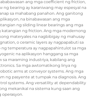
babawasan ang mga coefficient ng friction,
aw ng bearing ay karaniwang may espesyal na
gganap sa mahabang panahon. Ang ganitong
 aplikasyon, na binabawasan ang mga
tangian ng sliding linear bearings ang mga
 katangian ng friction. Ang mga modernong
likong materyales na nagbibigay ng mahusay
nation, o ceramic layers ay nagpapabuti sa
ng temperatura ay nagpapahintulot sa mga
ryogenic na aplikasyon hanggang sa mga
aw sa maraming industriya, kabilang ang
tronics. Sa mga awtomatikong linya ng
obotic arms at conveyor systems. Ang mga
m ng pasyente at tumpak na diagnosis. Ang
rol systems. Ang versatility at dependability
nong mekanikal na sistema kung saan ang
g operasyon.