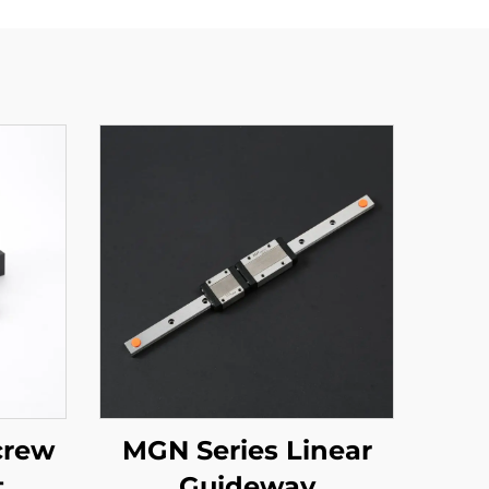
screw
MGN Series Linear
t
Guideway