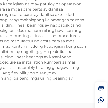
apaligiran na may patuloy na operasyon.
 sa mga spare parts ay dahil sa
mga spare parts ay dahil sa extended
o bilang isang mahalagang kalamangan sa mga
sliding linear bearings ay nagpapakita ng
paligiran. Mas mainam nilang hawakan ang
a sa mounting at installation procedures.
as ng manufacturing costs para sa mga
sa mga kontaminadong kapaligiran kung saan
allation ay nagbibigay ng praktikal na
liding linear bearings ay karaniwang
edure sa installation kumpara sa mas
ng oras sa assembly habang ginagawa ang
ng flexibility ng disenyo ay
n ang iba pang mga uri ng bearing ay