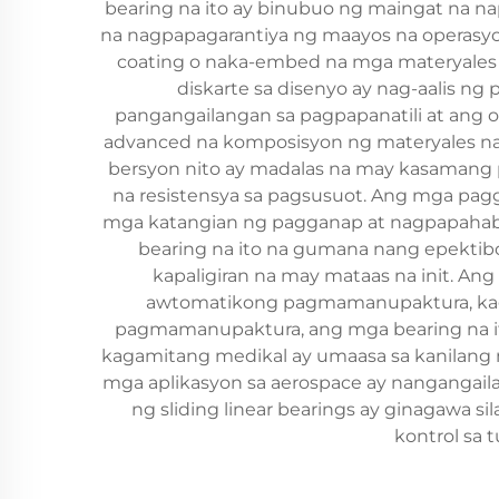
bearing na ito ay binubuo ng maingat na n
na nagpapagarantiya ng maayos na operasyon
coating o naka-embed na mga materyales 
diskarte sa disenyo ay nag-aalis n
pangangailangan sa pagpapanatili at ang o
advanced na komposisyon ng materyales na
bersyon nito ay madalas na may kasamang p
na resistensya sa pagsusuot. Ang mga pagg
mga katangian ng pagganap at nagpapahab
bearing na ito na gumana nang epektib
kapaligiran na may mataas na init. Ang
awtomatikong pagmamanupaktura, kagam
pagmamanupaktura, ang mga bearing na it
kagamitang medikal ay umaasa sa kanilang
mga aplikasyon sa aerospace ay nangangailang
ng sliding linear bearings ay ginagawa
kontrol sa 