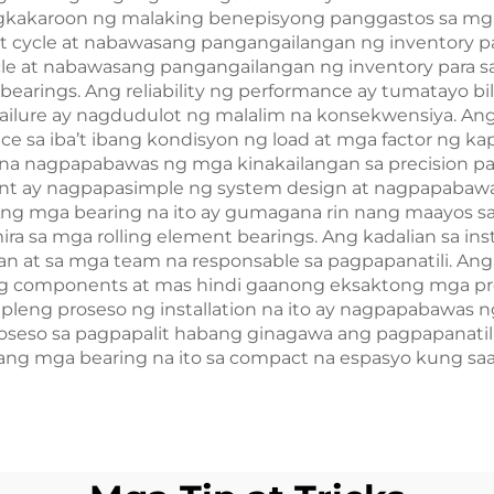
akaroon ng malaking benepisyong panggastos sa mga k
ycle at nabawasang pangangailangan ng inventory para
 at nabawasang pangangailangan ng inventory para sa 
ear bearings. Ang reliability ng performance ay tumatay
failure ay nagdudulot ng malalim na konsekwensiya. Ang 
 sa iba’t ibang kondisyon ng load at mga factor ng ka
 na nagpapabawas ng mga kinakailangan sa precision par
ment ay nagpapasimple ng system design at nagpapabaw
Ang mga bearing na ito ay gumagana rin nang maayos 
ra sa mga rolling element bearings. Ang kadalian sa inst
at sa mga team na responsable sa pagpapanatili. Ang s
 components at mas hindi gaanong eksaktong mga proc
leng proseso ng installation na ito ay nagpapabawas 
eso sa pagpapalit habang ginagawa ang pagpapanatili. A
ang mga bearing na ito sa compact na espasyo kung saa