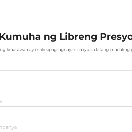
operasyon. Ang isang sistema ng
linear bearing rail ang nagsisilbing
pundasyon ng libu-libong
awtomatikong...
Kumuha ng Libreng Presy
ng kinatawan ay makikipag-ugnayan sa iyo sa lalong madaling 