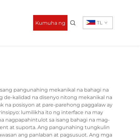
TL
Kumuha ng
Quote
a isang pangunahing mekanikal na bahagi na
 de-kalidad na disenyo nitong mekanikal na
pak na posisyon at pare-parehong paggalaw ay
nsipyo: lumilikha ito ng interface na may
na nagpapahintulot sa isang bahagi na mag-
ent at suporta. Ang pangunahing tungkulin
bawasan ang panlaban at pagsusuot. Ang mga