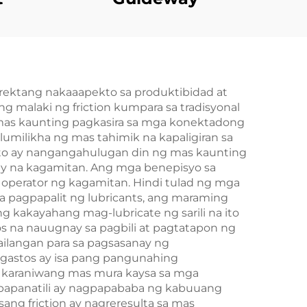
irektang nakaaapekto sa produktibidad at
malaki ng friction kumpara sa tradisyonal
mas kaunting pagkasira sa mga konektadong
lumilikha ng mas tahimik na kapaligiran sa
ito ay nangangahulugan din ng mas kaunting
y na kagamitan. Ang mga benepisyo sa
t operator ng kagamitan. Hindi tulad ng mga
na pagpapalit ng lubricants, ang maraming
g kakayahang mag-lubricate ng sarili na ito
s na nauugnay sa pagbili at pagtatapon ng
ailangan para sa pagsasanay ng
 gastos ay isa pang pangunahing
ay karaniwang mas mura kaysa sa mga
gpapanatili ay nagpapababa ng kabuuang
ang friction ay nagreresulta sa mas