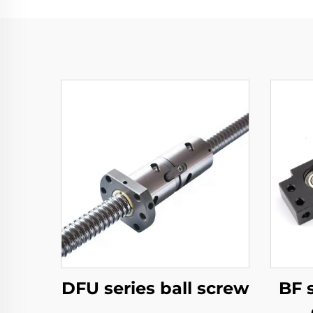
DFU series ball screw
BF s