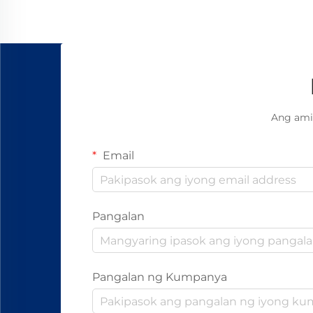
nangangailangan ng mga solusyon
na inenginyero nang may presisyon
upang mapanatili...
Ang ami
Email
Pangalan
Pangalan ng Kumpanya