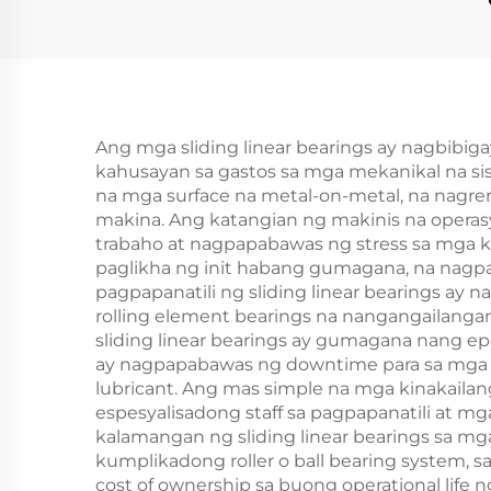
Ang mga sliding linear bearings ay nagbibi
kahusayan sa gastos sa mga mekanikal na si
na mga surface na metal-on-metal, na nagr
makina. Ang katangian ng makinis na operasy
trabaho at nagpapabawas ng stress sa mga 
paglikha ng init habang gumagana, na nag
pagpapanatili ng sliding linear bearings ay 
rolling element bearings na nangangailangan 
sliding linear bearings ay gumagana nang ep
ay nagpapabawas ng downtime para sa mga pr
lubricant. Ang mas simple na mga kinakaila
espesyalisadong staff sa pagpapanatili at 
kalamangan ng sliding linear bearings sa mg
kumplikadong roller o ball bearing system
cost of ownership sa buong operational life 