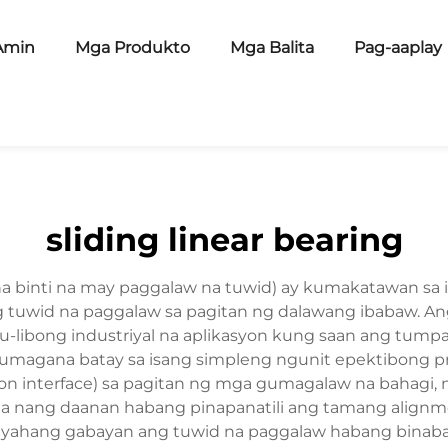
Amin
Mga Produkto
Mga Balita
Pag-aaplay
sliding linear bearing
g na binti na may paggalaw na tuwid) ay kumakatawan s
 tuwid na paggalaw sa pagitan ng dalawang ibabaw. Ang
ibu-libong industriyal na aplikasyon kung saan ang tum
gumagana batay sa isang simpleng ngunit epektibong pri
on interface) sa pagitan ng mga gumagalaw na bahagi, 
da nang daanan habang pinapanatili ang tamang alignm
kakayahang gabayan ang tuwid na paggalaw habang bina