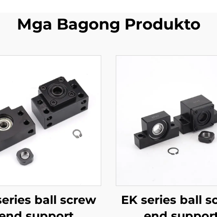
Mga Bagong Produkto
eries ball screw
EK series ball 
end support
end suppor