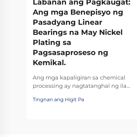
Labanan ang Pagkaugat:
Ang mga Benepisyo ng
Pasadyang Linear
Bearings na May Nickel
Plating sa
Pagsasaproseso ng
Kemikal.
Ang mga kapaligiran sa chemical
processing ay nagtatanghal ng ilan
sa pinakamatitinding hamon sa
Tingnan ang Higit Pa
operasyon para sa mga mekanikal
na bahagi. Ang mga pasilidad sa
industriya na nangangasiwa ng
mga korosibong kemikal, acid, at
mga caustic na substansiya ay