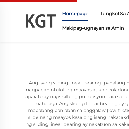
Homepage
Tungkol Sa 
Makipag-ugnayan sa Amin
Ang isang sliding linear bearing (pahalan
nagpapahintulot ng maayos at kontroladong
aparato ay nagsisilbing pundasyon para sa l
mahalaga. Ang sliding linear bearing ay 
mababang panlaban sa paggalaw (low-fricti
slide nang maayos kasalong isang nakatak
ng sliding linear bearing ay nakatuon sa 