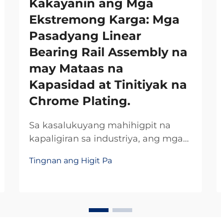
Kakayanin ang Mga
Ekstremong Karga: Mga
Pasadyang Linear
Bearing Rail Assembly na
may Mataas na
Kapasidad at Tinitiyak na
Chrome Plating.
Sa kasalukuyang mahihigpit na
kapaligiran sa industriya, ang mga
makinaryang may kahusayan ay
Tingnan ang Higit Pa
nangangailangan ng mga
maaasahang solusyon para sa linear
motion na kayang tumagal sa mga
ekstremong beban habang
pinapanatili ang makinis na