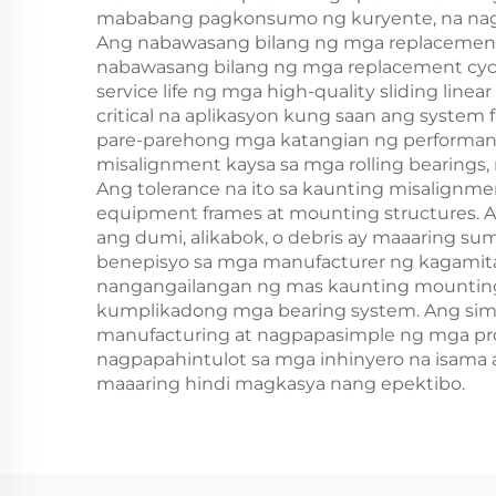
mababang pagkonsumo ng kuryente, na nagk
Ang nabawasang bilang ng mga replacement c
nabawasang bilang ng mga replacement cycle
service life ng mga high-quality sliding lin
critical na aplikasyon kung saan ang system 
pare-parehong mga katangian ng performance
misalignment kaysa sa mga rolling bearings,
Ang tolerance na ito sa kaunting misalign
equipment frames at mounting structures. 
ang dumi, alikabok, o debris ay maaaring sumi
benepisyo sa mga manufacturer ng kagamitan 
nangangailangan ng mas kaunting mounting
kumplikadong mga bearing system. Ang simp
manufacturing at nagpapasimple ng mga pros
nagpapahintulot sa mga inhinyero na isama 
maaaring hindi magkasya nang epektibo.