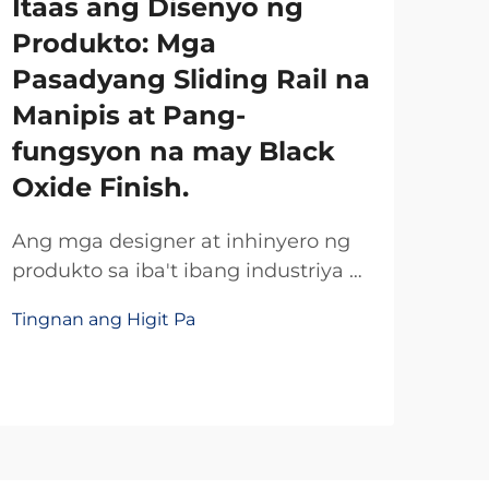
Itaas ang Disenyo ng
In
Produkto: Mga
Ka
Pasadyang Sliding Rail na
ng
Manipis at Pang-
Pi
fungsyon na may Black
Ka
Oxide Finish.
Pa
Ma
Ang mga designer at inhinyero ng
Pla
produkto sa iba't ibang industriya ay
unti-unting kinikilala ang
Ang
Tingnan ang Higit Pa
mapagpabago nilang epekto ng
maa
mataas na kalidad na sliding rails sa
mot
parehong pagganap at aesthetic
Ting
ng 
appeal. Kapag ang disenyo ng
may
produkto ay nangangailangan ng
sum
tumpak na galaw habang