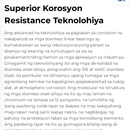
Superior Korosyon
Resistance Teknolohiya
Ang advanced na teknolohiya sa paglaban sa corrosion na
nakapaloob sa mga stainless linear bearings ay
kumakatawan sa isang rebolusyonaryong paraan sa
disenyo ng bearing na tumutugon sa isa sa
pinakamatitinding hamon sa mga aplikasyon sa industriya.
Ginagamit ng teknolohiyang ito ang mga de-kalidad na
stainless steel alloys, pangunahin ang 316 at 440C stainless
steel, na partikular na idinisenyo upang tumagal sa mga
agresibong kemikal na kapaligiran, pagkakalantad sa tubig-
alat, at atmospheric corrosion. Ang molecular na istruktura
ng mga stainless steel alloys na ito ay may laman na
chromium na lampas sa 12 porsyento, na lumilikha ng
isang pasibong oxide layer sa ibabaw na may kakayahang
mag-repair nang sarili kapag nasira, na nagbibigay ng
patuloy na proteksyon laban sa mga korosibong elemento.
Ang pasibong layer na ito ay gumagana bilang isang di-