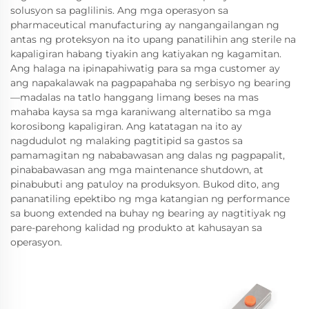
solusyon sa paglilinis. Ang mga operasyon sa
pharmaceutical manufacturing ay nangangailangan ng
antas ng proteksyon na ito upang panatilihin ang sterile na
kapaligiran habang tiyakin ang katiyakan ng kagamitan.
Ang halaga na ipinapahiwatig para sa mga customer ay
ang napakalawak na pagpapahaba ng serbisyo ng bearing
—madalas na tatlo hanggang limang beses na mas
mahaba kaysa sa mga karaniwang alternatibo sa mga
korosibong kapaligiran. Ang katatagan na ito ay
nagdudulot ng malaking pagtitipid sa gastos sa
pamamagitan ng nababawasan ang dalas ng pagpapalit,
pinababawasan ang mga maintenance shutdown, at
pinabubuti ang patuloy na produksyon. Bukod dito, ang
pananatiling epektibo ng mga katangian ng performance
sa buong extended na buhay ng bearing ay nagtitiyak ng
pare-parehong kalidad ng produkto at kahusayan sa
operasyon.