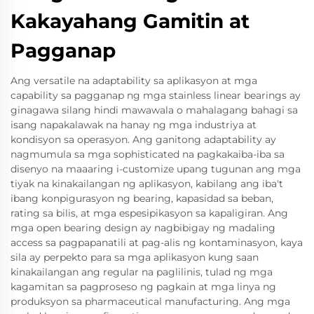
Kakayahang Gamitin at
Pagganap
Ang versatile na adaptability sa aplikasyon at mga
capability sa pagganap ng mga stainless linear bearings ay
ginagawa silang hindi mawawala o mahalagang bahagi sa
isang napakalawak na hanay ng mga industriya at
kondisyon sa operasyon. Ang ganitong adaptability ay
nagmumula sa mga sophisticated na pagkakaiba-iba sa
disenyo na maaaring i-customize upang tugunan ang mga
tiyak na kinakailangan ng aplikasyon, kabilang ang iba't
ibang konpigurasyon ng bearing, kapasidad sa beban,
rating sa bilis, at mga espesipikasyon sa kapaligiran. Ang
mga open bearing design ay nagbibigay ng madaling
access sa pagpapanatili at pag-alis ng kontaminasyon, kaya
sila ay perpekto para sa mga aplikasyon kung saan
kinakailangan ang regular na paglilinis, tulad ng mga
kagamitan sa pagproseso ng pagkain at mga linya ng
produksyon sa pharmaceutical manufacturing. Ang mga