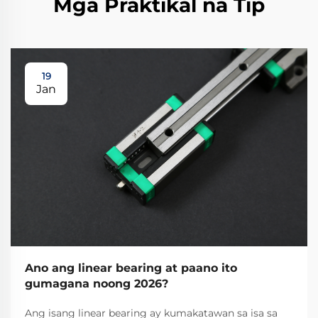
Mga Praktikal na Tip
19
Jan
Ano ang linear bearing at paano ito
gumagana noong 2026?
Ang isang linear bearing ay kumakatawan sa isa sa