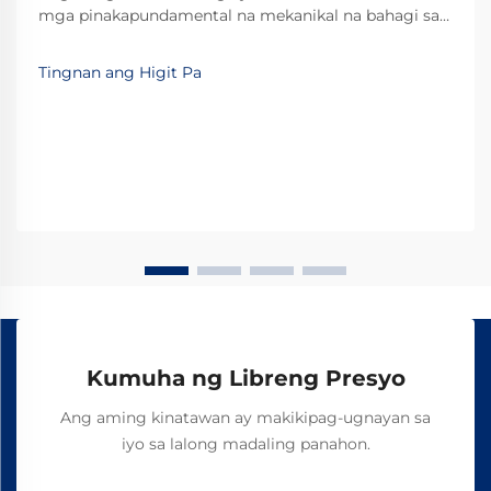
mga pinakapundamental na mekanikal na bahagi sa
modernong industrial automation at precision
machinery. Ang mga espesyalisadong device na ito
Tingnan ang Higit Pa
ay nagbibigay-daan sa maayos, kontroladong tuwid
na galaw kasama ang nakapirming landas, na
ginagawa itong mahalaga...
Kumuha ng Libreng Presyo
Ang aming kinatawan ay makikipag-ugnayan sa
iyo sa lalong madaling panahon.