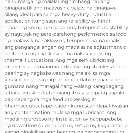
na kumarga ng malalaking timbang habang
pinapanatili ang maayos na galaw, na ginagawa
silang ideal para sa mga heavy-duty industrial
application kung saan ang reliability ay hindi
maaaring kompromisado. Ang temperature stability
ay nagtiyak ng pare-parehong performance sa loob
ng malawak na saklaw ng temperatura, na inaalis
ang pangangailangan ng madalas na adjustment o
palitan sa mga aplikasyon na nakakaranas ng
thermal fluctuations. Ang mga self-lubricating
properties ng maraming disenyo ng stainless linear
bearing ay nagbabawas nang malaki sa mga
kinakailangan sa pagpapanatili, dahil maaari silang
gumana nang matagal nang walang karagdagang
lubrication. Ang katangiang ito ay lalo pang kapaki-
pakinabang sa mga food processing at
pharmaceutical application kung saan dapat iwasan
ang contamination mula sa mga lubricant. Ang
madaling proseso ng installation ay nagpapababa
ng downtime sa panahon ng setup ng kagamitan o
kapag pinalalitan ang bearing, na nagpapahintulot