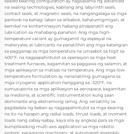
sealed bearing configuration ay nagsasama ng advanced
na sealing technologies, kabilang ang labyrinth seals,
contact seals, at magnetic seals, na nangangalaga sa mga
panloob na bahagi laban sa alikabok, kahalumigmigan, at
kemikal na kontaminasyon habang pinapanatili ang
lubrication sa mahabang panahon. Ang mga high-
temperature variant ay gumagamit ng espesyal na
materyales at lubricants na panatilihin ang mga katangian
sa pagganap sa mga temperatura na umaabot sa higit sa
400°F, na nagpapahintulot sa operasyon sa mga heat
treatment furnaces, kagamitan sa paggawa ng salamin, at
mga aplikasyon sa mataas na temperatura. Ang mga low-
temperature formulation ay nananatiling gumagana sa
mga cryogenic application hanggang sa -320°F, na
sumusuporta sa mga aplikasyon sa aerospace, kagamitan
sa medisina, at scientific instrumentation kung saan
dominante ang ekstremong lamig. Ang versatility sa
pagdadala ng beban ay nagpapahintulot sa mga bearing
na ito na harapin ang radial loads, thrust loads, at moment
loads nang sabay-sabay, kaya sila ay angkop para sa mga
kumplikadong multi-axis application sa mga robotic
system, packaging machinery, at automated assembly