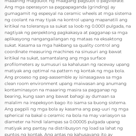
maaaring magdulot ng maagang pagsuot o pagvibrate.
Ang mga operasyon sa pagpapaganda (grinding) ay
gumagamit ng espesyal na ceramic wheels at mga sistema
ng coolant na may tiyak na kontrol upang mapanatili ang
kritikal na toleransya sa sukat sa loob ng 0.0001 pulgada, na
nagtiyak ng perpektong pagkakasya at pagganap sa mga
aplikasyong nangangailangan ng mataas na eksaktong
sukat. Kasama sa mga hakbang sa quality control ang
coordinate measuring machines na sinusuri ang bawat
kritikal na sukat, samantalang ang mga surface
profilometers ay sumusuri sa kahalusan ng raceway upang
matiyak ang optimal na pattern ng kontak ng mga bola.
Ang proseso ng pag-aassemble ay isinasagawa sa mga
clean room environment upang maiwasan ang anumang
kontaminasyon na maaaring masira sa pagganap ng
bearing, kung saan ang bawat bahagi ay dumaan sa
malalim na inspeksyon bago ito isama sa buong sistema.
Ang pagpili ng mga bola ay kasama ang pag-uuri ng mga
spherical na bakal o ceramic na bola na may variasyon sa
diameter na hindi lalampas sa 0.00005 pulgada upang
matiyak ang pantay na distribusyon ng load sa lahat ng
puntos ng kontak. Ang antas ng kahusayang ito ay