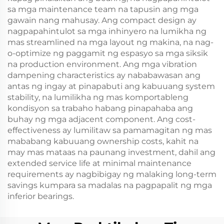
sa mga maintenance team na tapusin ang mga
gawain nang mahusay. Ang compact design ay
nagpapahintulot sa mga inhinyero na lumikha ng
mas streamlined na mga layout ng makina, na nag-
o-optimize ng paggamit ng espasyo sa mga siksik
na production environment. Ang mga vibration
dampening characteristics ay nababawasan ang
antas ng ingay at pinapabuti ang kabuuang system
stability, na lumilikha ng mas komportableng
kondisyon sa trabaho habang pinapahaba ang
buhay ng mga adjacent component. Ang cost-
effectiveness ay lumilitaw sa pamamagitan ng mas
mababang kabuuang ownership costs, kahit na
may mas mataas na paunang investment, dahil ang
extended service life at minimal maintenance
requirements ay nagbibigay ng malaking long-term
savings kumpara sa madalas na pagpapalit ng mga
inferior bearings.