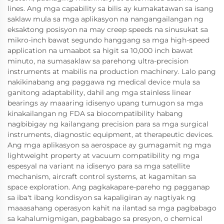
lines. Ang mga capability sa bilis ay kumakatawan sa isang
saklaw mula sa mga aplikasyon na nangangailangan ng
eksaktong posisyon na may creep speeds na sinusukat sa
mikro-inch bawat segundo hanggang sa mga high-speed
application na umaabot sa higit sa 10,000 inch bawat
minuto, na sumasaklaw sa parehong ultra-precision
instruments at mabilis na production machinery. Lalo pang
nakikinabang ang paggawa ng medical device mula sa
ganitong adaptability, dahil ang mga stainless linear
bearings ay maaaring idisenyo upang tumugon sa mga
kinakailangan ng FDA sa biocompatibility habang
nagbibigay ng kailangang precision para sa mga surgical
instruments, diagnostic equipment, at therapeutic devices.
Ang mga aplikasyon sa aerospace ay gumagamit ng mga
lightweight property at vacuum compatibility ng mga
espesyal na variant na idisenyo para sa mga satellite
mechanism, aircraft control systems, at kagamitan sa
space exploration. Ang pagkakapare-pareho ng pagganap
sa iba't ibang kondisyon sa kapaligiran ay nagtiyak ng
maaasahang operasyon kahit na ilantad sa mga pagbabago
sa kahalumigmigan, pagbabago sa presyon, o chemical