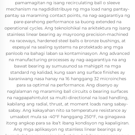
pamamagitan ng isang recirculating ball o sleeve
mechanism na nagdidistribuye ng mga load nang pantay-
pantay sa maraming contact points, na nag-aagarantiya ng
pare-parehong performance sa buong extended na
operational cycles. Ang teknolohikal na arkitektura ng isang
stainless linear bearing ay mayroong precision-machined
na raceways, hardened steel balls o bronze bushings, at
espesyal na sealing systems na protektado ang mga
panloob na bahagi laban sa kontaminasyon. Ang advanced
na manufacturing processes ay nag-aagarantiya na ang
bawat bearing ay sumusunod sa mahigpit na mga
standard ng kalidad, kung saan ang surface finishes ay
karaniwang nasa hanay na 16 hanggang 32 microinches
para sa optimal na performance. Ang disenyo ay
naglalaman ng maraming ball circuits o bearing surfaces
na nagpapahintulot sa multi-directional na load handling,
kabilang ang radial, thrust, at moment loads nang sabay-
sabay. Ang kakayahan nito sa temperature resistance ay
umaabot mula sa -40°F hanggang 250°F, na ginagawa
itong angkop para sa iba’t ibang kondisyon ng kapaligiran.
Ang mga aplikasyon ng stainless linear bearings ay