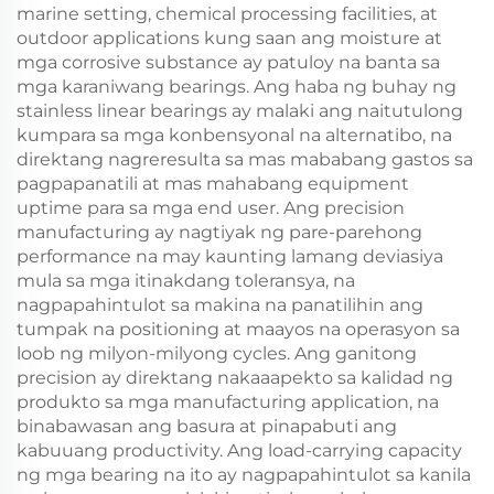
marine setting, chemical processing facilities, at
outdoor applications kung saan ang moisture at
mga corrosive substance ay patuloy na banta sa
mga karaniwang bearings. Ang haba ng buhay ng
stainless linear bearings ay malaki ang naitutulong
kumpara sa mga konbensyonal na alternatibo, na
direktang nagreresulta sa mas mababang gastos sa
pagpapanatili at mas mahabang equipment
uptime para sa mga end user. Ang precision
manufacturing ay nagtiyak ng pare-parehong
performance na may kaunting lamang deviasiya
mula sa mga itinakdang toleransya, na
nagpapahintulot sa makina na panatilihin ang
tumpak na positioning at maayos na operasyon sa
loob ng milyon-milyong cycles. Ang ganitong
precision ay direktang nakaaapekto sa kalidad ng
produkto sa mga manufacturing application, na
binabawasan ang basura at pinapabuti ang
kabuuang productivity. Ang load-carrying capacity
ng mga bearing na ito ay nagpapahintulot sa kanila