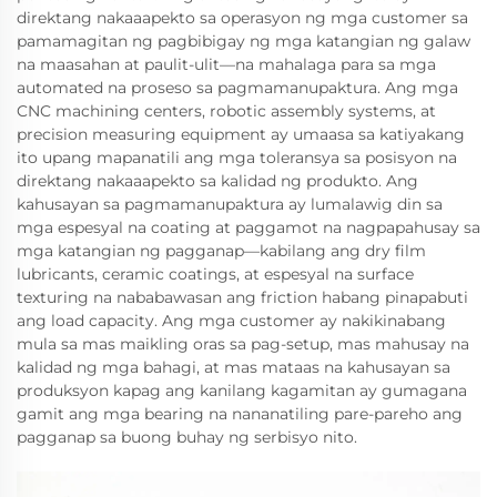
direktang nakaaapekto sa operasyon ng mga customer sa
pamamagitan ng pagbibigay ng mga katangian ng galaw
na maasahan at paulit-ulit—na mahalaga para sa mga
automated na proseso sa pagmamanupaktura. Ang mga
CNC machining centers, robotic assembly systems, at
precision measuring equipment ay umaasa sa katiyakang
ito upang mapanatili ang mga toleransya sa posisyon na
direktang nakaaapekto sa kalidad ng produkto. Ang
kahusayan sa pagmamanupaktura ay lumalawig din sa
mga espesyal na coating at paggamot na nagpapahusay sa
mga katangian ng pagganap—kabilang ang dry film
lubricants, ceramic coatings, at espesyal na surface
texturing na nababawasan ang friction habang pinapabuti
ang load capacity. Ang mga customer ay nakikinabang
mula sa mas maikling oras sa pag-setup, mas mahusay na
kalidad ng mga bahagi, at mas mataas na kahusayan sa
produksyon kapag ang kanilang kagamitan ay gumagana
gamit ang mga bearing na nananatiling pare-pareho ang
pagganap sa buong buhay ng serbisyo nito.