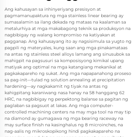
Ang kahusayan sa inhinyeriyang presisyon at
pagmamanupaktura ng mga stainless linear bearing ay
sumasalamin sa ilang dekada ng mataas na kaalaman sa
metalurhiya at mga makabagong teknik sa produksyon na
nagbibigay ng walang kompromiso na katiyakan at
pagganap. Ang kahusayang ito ay nagsisimula sa yugto ng
pagpili ng materyales, kung saan ang mga pinakamataas
na antas ng stainless steel alloys lamang ang sinusubok sa
mahigpit na pagsusuri sa komposisyong kimikal upang
matiyak ang optimal na mga katangiang mekanikal at
pagkakapareho ng sukat. Ang mga napapanahong proseso
sa pag-init—tulad ng solution annealing at precipitation
hardening—ay nagkakamit ng tiyak na antas ng
kahigpitang karaniwang nasa hanay na 58 hanggang 62
HRC, na nagbibigay ng perpektong balanse sa pagitan ng
paglaban sa pagsuot at lakas. Ang mga computer-
controlled machining centers na may mga tool na may tip
na diamond ay gumagawa ng mga bearing raceway na
may surface finish na kasinghalus ng 8 microinches, na
nag-aalis ng mikroskopikong hindi pagkakapareho na