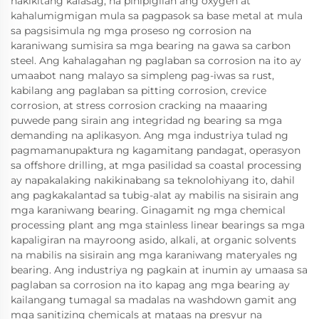
nakikitang kalasag, na pinipigilan ang oxygen at
kahalumigmigan mula sa pagpasok sa base metal at mula
sa pagsisimula ng mga proseso ng corrosion na
karaniwang sumisira sa mga bearing na gawa sa carbon
steel. Ang kahalagahan ng paglaban sa corrosion na ito ay
umaabot nang malayo sa simpleng pag-iwas sa rust,
kabilang ang paglaban sa pitting corrosion, crevice
corrosion, at stress corrosion cracking na maaaring
puwede pang sirain ang integridad ng bearing sa mga
demanding na aplikasyon. Ang mga industriya tulad ng
pagmamanupaktura ng kagamitang pandagat, operasyon
sa offshore drilling, at mga pasilidad sa coastal processing
ay napakalaking nakikinabang sa teknolohiyang ito, dahil
ang pagkakalantad sa tubig-alat ay mabilis na sisirain ang
mga karaniwang bearing. Ginagamit ng mga chemical
processing plant ang mga stainless linear bearings sa mga
kapaligiran na mayroong asido, alkali, at organic solvents
na mabilis na sisirain ang mga karaniwang materyales ng
bearing. Ang industriya ng pagkain at inumin ay umaasa sa
paglaban sa corrosion na ito kapag ang mga bearing ay
kailangang tumagal sa madalas na washdown gamit ang
mga sanitizing chemicals at mataas na presyur na