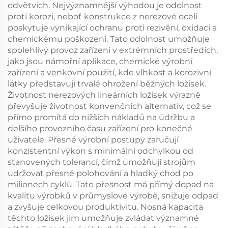
odvětvích. Nejvýznamnější výhodou je odolnost
proti korozi, neboť konstrukce z nerezové oceli
poskytuje vynikající ochranu proti rezivění, oxidaci a
chemickému poškození. Tato odolnost umožňuje
spolehlivý provoz zařízení v extrémních prostředích,
jako jsou námořní aplikace, chemické výrobní
zařízení a venkovní použití, kde vlhkost a korozivní
látky představují trvalé ohrožení běžných ložisek.
Životnost nerezových lineárních ložisek výrazně
převyšuje životnost konvenčních alternativ, což se
přímo promítá do nižších nákladů na údržbu a
delšího provozního času zařízení pro konečné
uživatele. Přesné výrobní postupy zaručují
konzistentní výkon s minimální odchylkou od
stanovených tolerancí, čímž umožňují strojům
udržovat přesné polohování a hladký chod po
milionech cyklů. Tato přesnost má přímý dopad na
kvalitu výrobků v průmyslové výrobě, snižuje odpad
a zvyšuje celkovou produktivitu. Nosná kapacita
těchto ložisek jim umožňuje zvládat významné