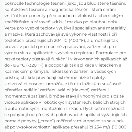
pokročilé technologie těsnění, jako jsou bludištěné těsnění,
kontaktová těsnění a magnetická těsnění, která chrání
vnitřní komponenty před prachem, vlhkostí a chemickým
znečištěním a zároveň udržují mazivo po dlouhou dobu.
Verze pro vysoké teploty využívají specializované materiály
a maziva, která zachovávají své výkonné vlastnosti i při
teplotách přesahujících 204 °C (400 °F), a umožňují tak
provoz v pecích pro tepelné zpracování, zařízeních pro
výrobu skla a aplikacích s vysokou teplotou. Formulace pro
nízké teploty zůstávají funkční i v kryogenních aplikacích až
do -196 °C (-320 °F) a podporují tak aplikace v leteckém a
kosmickém průmyslu, lékařském zařízení a vědeckých
přístrojích, kde převládají extrémně nízké teploty.
Univerzální nosnost umožňuje těmto ložiskům současně
přenášet radiální zatížení, axiální (tlakové) zatížení i
momentové zatížení, čímž se stávají vhodnými pro složité
víceosé aplikace v robotických systémech, balicích strojích
a automatických montážních linkách. Rychlostní možnosti
se pohybují od přesných polohovacích aplikací vyžadujících
pomalé pohyby („creep“) měřené v mikropalec za sekundu
až po vysokorychlostní aplikace přesahující 254 m/s (10 000