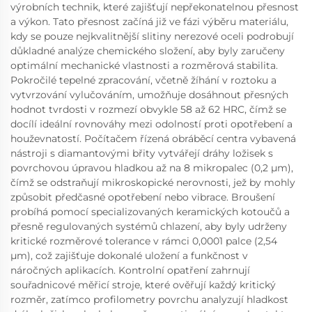
výrobních technik, které zajišťují nepřekonatelnou přesnost
a výkon. Tato přesnost začíná již ve fázi výběru materiálu,
kdy se pouze nejkvalitnější slitiny nerezové oceli podrobují
důkladné analýze chemického složení, aby byly zaručeny
optimální mechanické vlastnosti a rozměrová stabilita.
Pokročilé tepelné zpracování, včetně žíhání v roztoku a
vytvrzování vylučováním, umožňuje dosáhnout přesných
hodnot tvrdosti v rozmezí obvykle 58 až 62 HRC, čímž se
docílí ideální rovnováhy mezi odolností proti opotřebení a
houževnatostí. Počítačem řízená obráběcí centra vybavená
nástroji s diamantovými břity vytvářejí dráhy ložisek s
povrchovou úpravou hladkou až na 8 mikropalec (0,2 µm),
čímž se odstraňují mikroskopické nerovnosti, jež by mohly
způsobit předčasné opotřebení nebo vibrace. Broušení
probíhá pomocí specializovaných keramických kotoučů a
přesně regulovaných systémů chlazení, aby byly udrženy
kritické rozměrové tolerance v rámci 0,0001 palce (2,54
µm), což zajišťuje dokonalé uložení a funkčnost v
náročných aplikacích. Kontrolní opatření zahrnují
souřadnicové měřicí stroje, které ověřují každý kritický
rozměr, zatímco profilometry povrchu analyzují hladkost