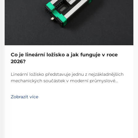
Co je lineární ložisko a jak funguje v roce
2026?
Lineární ložisko představuje jednu z nejzákladnějších
mechanických součástek v moderní průmyslové
automatizaci a přesné technice. Tyto specializované
zařízení umožňují hladký, řízený lineární pohyb po
Zobrazit více
předem určené dráze, čímž se stávají
nepostradatelnými...