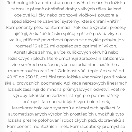
Technologická architektura nerezového lineárního ložiska
zahrnuje přesně obráběné dráhy valivých těles, kalené
ocelové kuličky nebo bronzová vložková pouzdra a
specializované uzavírací systémy, které chrání vnitřní
komponenty před kontaminací. Pokročilé výrobní procesy
zajišťují, že každé ložisko splňuje přísné požadavky na
kvalitu, přičemž povrchová úprava se obvykle pohybuje v
rozmezí 16 až 32 mikropalec pro optimální výkon.
Konstrukce zahrnuje více kuličkových okruhů nebo
ložiskových ploch, které umožňují zpracování zatížení ve
více směrech současně, včetně radiálního, axiálního a
momentového zatížení. Odolnost vůči teplotám sahá od
−40 °F do 250 °F, což činí tato ložiska vhodnými pro širokou
škálu provozních podmínek. Aplikace nerezových lineárních
ložisek zasahují do mnoha průmyslových odvětví, včetně
výroby lékařského zařízení, strojů pro potravinářský
průmysl, farmaceutických výrobních linek,
leteckotechnických systémů a námořních aplikací. V
automatizovaných výrobních prostředích umožňují tyto
ložiska přesné polohování robotických paží, dopravníků a
komponent montážních linek. Farmaceutický průmysl se