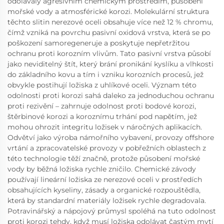
odolávaly agresivním chemickým prostředím, působení
mořské vody a atmosférické korozi. Molekulární struktura
těchto slitin nerezové oceli obsahuje více než 12 % chromu,
čímž vzniká na povrchu pasivní oxidová vrstva, která se po
poškození samoregeneruje a poskytuje nepřetržitou
ochranu proti korozním vlivům. Tato pasivní vrstva působí
jako neviditelný štít, který brání pronikání kyslíku a vlhkosti
do základního kovu a tím i vzniku korozních procesů, jež
obvykle postihují ložiska z uhlíkové oceli. Význam této
odolnosti proti korozi sahá daleko za jednoduchou ochranu
proti rezivění – zahrnuje odolnost proti bodové korozi,
štěrbinové korozi a koroznímu trhání pod napětím, jež
mohou ohrozit integritu ložisek v náročných aplikacích.
Odvětví jako výroba námořního vybavení, provozy offshore
vrtání a zpracovatelské provozy v pobřežních oblastech z
této technologie těží značně, protože působení mořské
vody by běžná ložiska rychle zničilo. Chemické závody
používají lineární ložiska ze nerezové oceli v prostředích
obsahujících kyseliny, zásady a organické rozpouštědla,
která by standardní materiály ložisek rychle degradovala.
Potravinářský a nápojový průmysl spoléhá na tuto odolnost
proti korozi tehdy, když musí ložiska odolávat častým mytí