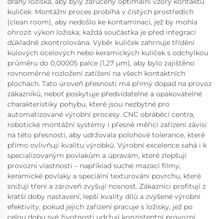
dráhy ložiska, aby byly zaručeny optimální vzory kontaktu
kuliček. Montážní proces probíhá v čistých prostředích
(clean room), aby nedošlo ke kontaminaci, jež by mohla
ohrozit výkon ložiska; každá součástka je před integrací
důkladně zkontrolována. Výběr kuliček zahrnuje třídění
kulových ocelových nebo keramických kuliček s odchylkou
průměru do 0,00005 palce (1,27 µm), aby bylo zajištěno
rovnoměrné rozložení zatížení na všech kontaktních
plochách. Tato úroveň přesnosti má přímý dopad na provoz
zákazníků, neboť poskytuje předvídatelné a opakovatelné
charakteristiky pohybu, které jsou nezbytné pro
automatizované výrobní procesy. CNC obráběcí centra,
robotické montážní systémy i přesné měřicí zařízení závisí
na této přesnosti, aby udržovala polohové tolerance, které
přímo ovlivňují kvalitu výrobků. Výrobní excelence sahá i k
specializovaným povlakům a úpravám, které zlepšují
provozní vlastnosti – například suché mazací filmy,
keramické povlaky a speciální texturování povrchu, které
snižují tření a zároveň zvyšují nosnost. Zákazníci profitují z
kratší doby nastavení, lepší kvality dílů a zvýšené výrobní
efektivity, pokud jejich zařízení pracuje s ložisky, jež po
celou dobu své životnosti udržují konzistentní provozní