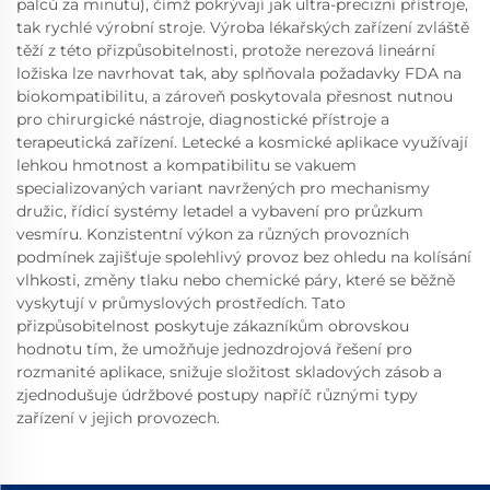
palců za minutu), čímž pokrývají jak ultra-precizní přístroje,
tak rychlé výrobní stroje. Výroba lékařských zařízení zvláště
těží z této přizpůsobitelnosti, protože nerezová lineární
ložiska lze navrhovat tak, aby splňovala požadavky FDA na
biokompatibilitu, a zároveň poskytovala přesnost nutnou
pro chirurgické nástroje, diagnostické přístroje a
terapeutická zařízení. Letecké a kosmické aplikace využívají
lehkou hmotnost a kompatibilitu se vakuem
specializovaných variant navržených pro mechanismy
družic, řídicí systémy letadel a vybavení pro průzkum
vesmíru. Konzistentní výkon za různých provozních
podmínek zajišťuje spolehlivý provoz bez ohledu na kolísání
vlhkosti, změny tlaku nebo chemické páry, které se běžně
vyskytují v průmyslových prostředích. Tato
přizpůsobitelnost poskytuje zákazníkům obrovskou
hodnotu tím, že umožňuje jednozdrojová řešení pro
rozmanité aplikace, snižuje složitost skladových zásob a
zjednodušuje údržbové postupy napříč různými typy
zařízení v jejich provozech.