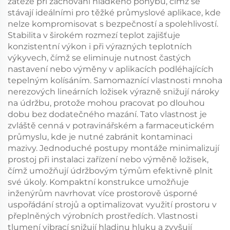
zátěže při zachování hladkého pohybu, čímž se
stávají ideálními pro těžké průmyslové aplikace, kde
nelze kompromisovat s bezpečností a spolehlivostí.
Stabilita v širokém rozmezí teplot zajišťuje
konzistentní výkon i při výrazných teplotních
výkyvech, čímž se eliminuje nutnost častých
nastavení nebo výměny v aplikacích podléhajících
tepelným kolísáním. Samomaznící vlastnosti mnoha
nerezových lineárních ložisek výrazně snižují nároky
na údržbu, protože mohou pracovat po dlouhou
dobu bez dodatečného mazání. Tato vlastnost je
zvláště cenná v potravinářském a farmaceutickém
průmyslu, kde je nutné zabránit kontaminaci
mazivy. Jednoduché postupy montáže minimalizují
prostoj při instalaci zařízení nebo výměně ložisek,
čímž umožňují údržbovým týmům efektivně plnit
své úkoly. Kompaktní konstrukce umožňuje
inženýrům navrhovat více prostorově úsporné
uspořádání strojů a optimalizovat využití prostoru v
přeplněných výrobních prostředích. Vlastnosti
tlumení vibrací snižují hladinu hluku a zvyšují