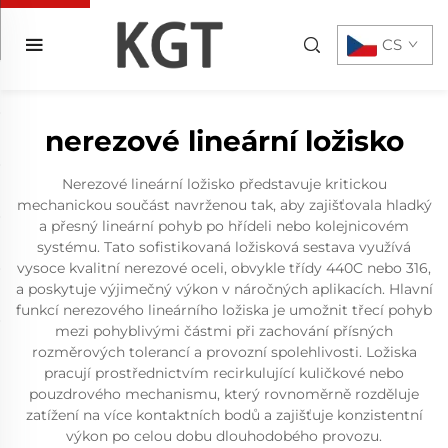
CS
nerezové lineární ložisko
Nerezové lineární ložisko představuje kritickou
mechanickou součást navrženou tak, aby zajišťovala hladký
a přesný lineární pohyb po hřídeli nebo kolejnicovém
systému. Tato sofistikovaná ložisková sestava využívá
vysoce kvalitní nerezové oceli, obvykle třídy 440C nebo 316,
a poskytuje výjimečný výkon v náročných aplikacích. Hlavní
funkcí nerezového lineárního ložiska je umožnit třecí pohyb
mezi pohyblivými částmi při zachování přísných
rozměrových tolerancí a provozní spolehlivosti. Ložiska
pracují prostřednictvím recirkulující kuličkové nebo
pouzdrového mechanismu, který rovnoměrně rozděluje
zatížení na více kontaktních bodů a zajišťuje konzistentní
výkon po celou dobu dlouhodobého provozu.