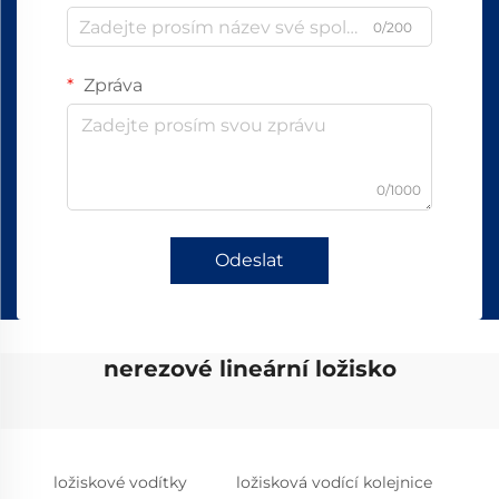
0/200
Zpráva
0/1000
Odeslat
nerezové lineární ložisko
ložiskové vodítky
ložisková vodící kolejnice