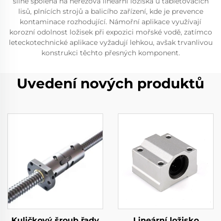
silně spoléhá na nerezová lineární ložiska u tabletovacích
lisů, plnících strojů a balicího zařízení, kde je prevence
kontaminace rozhodující. Námořní aplikace využívají
korozní odolnost ložisek při expozici mořské vodě, zatímco
leteckotechnické aplikace vyžadují lehkou, avšak trvanlivou
konstrukci těchto přesných komponent.
Uvedení nových produktů
Kuličkový šroub řady
Lineární ložisko