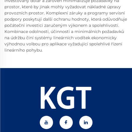
investovaný dolar a zároveň minimalizuje požadavky na
prostor, které by jinak mohly vyžadovat nákladné úpravy
provozních prostor. Komplexní záruky a programy servisní
podpory poskytují další ochranu hodnoty, která odůvodňuje
počáteční investici zaručeným výkonem a spolehlivostí.
Kombinace odolnosti, účinnosti a minimálních požadavků
na údržbu činí systémy lineárních vodítek ekonomicky
výhodnou volbou pro aplikace vyžadující spolehlivé řízení
lineárního pohybu.