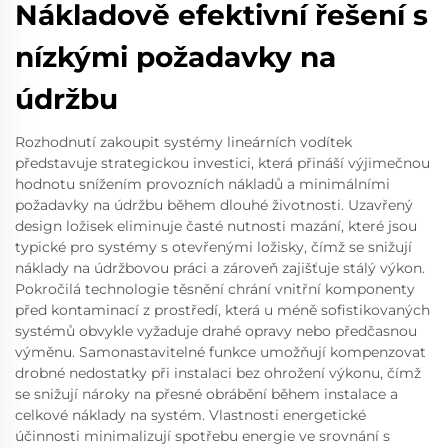
Nákladově efektivní řešení s
nízkými požadavky na
údržbu
Rozhodnutí zakoupit systémy lineárních vodítek
představuje strategickou investici, která přináší výjimečnou
hodnotu snížením provozních nákladů a minimálními
požadavky na údržbu během dlouhé životnosti. Uzavřený
design ložisek eliminuje časté nutnosti mazání, které jsou
typické pro systémy s otevřenými ložisky, čímž se snižují
náklady na údržbovou práci a zároveň zajišťuje stálý výkon.
Pokročilá technologie těsnění chrání vnitřní komponenty
před kontaminací z prostředí, která u méně sofistikovaných
systémů obvykle vyžaduje drahé opravy nebo předčasnou
výměnu. Samonastavitelné funkce umožňují kompenzovat
drobné nedostatky při instalaci bez ohrožení výkonu, čímž
se snižují nároky na přesné obrábění během instalace a
celkové náklady na systém. Vlastnosti energetické
účinnosti minimalizují spotřebu energie ve srovnání s