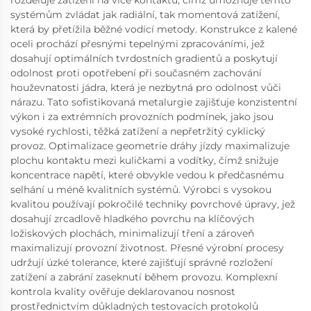
rozděluje zatížení na více kontaktů, čímž umožňuje těmto
systémům zvládat jak radiální, tak momentová zatížení,
která by přetížila běžné vodící metody. Konstrukce z kalené
oceli prochází přesnými tepelnými zpracováními, jež
dosahují optimálních tvrdostních gradientů a poskytují
odolnost proti opotřebení při současném zachování
houževnatosti jádra, která je nezbytná pro odolnost vůči
nárazu. Tato sofistikovaná metalurgie zajišťuje konzistentní
výkon i za extrémních provozních podmínek, jako jsou
vysoké rychlosti, těžká zatížení a nepřetržitý cyklický
provoz. Optimalizace geometrie dráhy jízdy maximalizuje
plochu kontaktu mezi kuličkami a vodítky, čímž snižuje
koncentrace napětí, které obvykle vedou k předčasnému
selhání u méně kvalitních systémů. Výrobci s vysokou
kvalitou používají pokročilé techniky povrchové úpravy, jež
dosahují zrcadlově hladkého povrchu na klíčových
ložiskových plochách, minimalizují tření a zároveň
maximalizují provozní životnost. Přesné výrobní procesy
udržují úzké tolerance, které zajišťují správné rozložení
zatížení a zabrání zaseknutí během provozu. Komplexní
kontrola kvality ověřuje deklarovanou nosnost
prostřednictvím důkladných testovacích protokolů