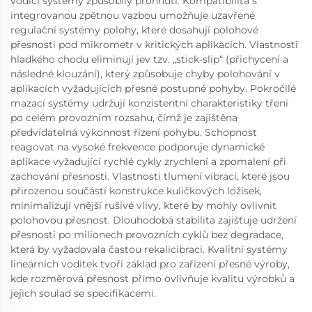
vodící systémy způsobily prohnutí. Kompatibilita s
integrovanou zpětnou vazbou umožňuje uzavřené
regulační systémy polohy, které dosahují polohové
přesnosti pod mikrometr v kritických aplikacích. Vlastnosti
hladkého chodu eliminují jev tzv. „stick-slip“ (přichycení a
následné klouzání), který způsobuje chyby polohování v
aplikacích vyžadujících přesné postupné pohyby. Pokročilé
mazací systémy udržují konzistentní charakteristiky tření
po celém provozním rozsahu, čímž je zajištěna
předvídatelná výkonnost řízení pohybu. Schopnost
reagovat na vysoké frekvence podporuje dynamické
aplikace vyžadující rychlé cykly zrychlení a zpomalení při
zachování přesnosti. Vlastnosti tlumení vibrací, které jsou
přirozenou součástí konstrukce kuličkových ložisek,
minimalizují vnější rušivé vlivy, které by mohly ovlivnit
polohovou přesnost. Dlouhodobá stabilita zajišťuje udržení
přesnosti po milionech provozních cyklů bez degradace,
která by vyžadovala častou rekalicibraci. Kvalitní systémy
lineárních vodítek tvoří základ pro zařízení přesné výroby,
kde rozměrová přesnost přímo ovlivňuje kvalitu výrobků a
jejich soulad se specifikacemi.