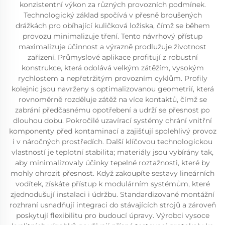
konzistentní výkon za různých provozních podmínek.
Technologický základ spočívá v přesně broušených
drážkách pro obíhající kuličková ložiska, čímž se během
provozu minimalizuje tření. Tento návrhový přístup
maximalizuje účinnost a výrazně prodlužuje životnost
zařízení. Průmyslové aplikace profitují z robustní
konstrukce, která odolává velkým zátěžím, vysokým
rychlostem a nepřetržitým provozním cyklům. Profily
kolejnic jsou navrženy s optimalizovanou geometrií, která
rovnoměrně rozděluje zátěž na více kontaktů, čímž se
zabrání předčasnému opotřebení a udrží se přesnost po
dlouhou dobu. Pokročilé uzavírací systémy chrání vnitřní
komponenty před kontaminací a zajišťují spolehlivý provoz
i v náročných prostředích. Další klíčovou technologickou
vlastností je teplotní stabilita; materiály jsou vybírány tak,
aby minimalizovaly účinky tepelné roztažnosti, které by
mohly ohrozit přesnost. Když zakoupíte sestavy lineárních
vodítek, získáte přístup k modulárním systémům, které
zjednodušují instalaci i údržbu. Standardizované montážní
rozhraní usnadňují integraci do stávajících strojů a zároveň
poskytují flexibilitu pro budoucí úpravy. Výrobci vysoce