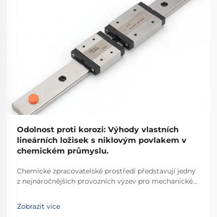
Odolnost proti korozi: Výhody vlastních
lineárních ložisek s niklovým povlakem v
chemickém průmyslu.
Chemické zpracovatelské prostředí představují jedny
z nejnáročnějších provozních výzev pro mechanické
komponenty. Průmyslové zařízení, které zpracovává
korozivní chemikálie, kyseliny a louhové látky,
Zobrazit více
vyžaduje řešení navržená s precizní technickou