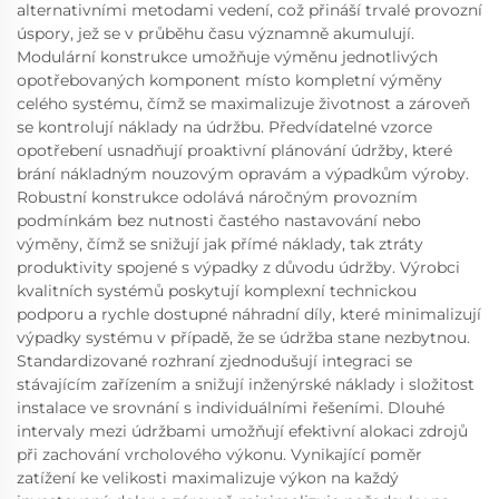
alternativními metodami vedení, což přináší trvalé provozní
úspory, jež se v průběhu času významně akumulují.
Modulární konstrukce umožňuje výměnu jednotlivých
opotřebovaných komponent místo kompletní výměny
celého systému, čímž se maximalizuje životnost a zároveň
se kontrolují náklady na údržbu. Předvídatelné vzorce
opotřebení usnadňují proaktivní plánování údržby, které
brání nákladným nouzovým opravám a výpadkům výroby.
Robustní konstrukce odolává náročným provozním
podmínkám bez nutnosti častého nastavování nebo
výměny, čímž se snižují jak přímé náklady, tak ztráty
produktivity spojené s výpadky z důvodu údržby. Výrobci
kvalitních systémů poskytují komplexní technickou
podporu a rychle dostupné náhradní díly, které minimalizují
výpadky systému v případě, že se údržba stane nezbytnou.
Standardizované rozhraní zjednodušují integraci se
stávajícím zařízením a snižují inženýrské náklady i složitost
instalace ve srovnání s individuálními řešeními. Dlouhé
intervaly mezi údržbami umožňují efektivní alokaci zdrojů
při zachování vrcholového výkonu. Vynikající poměr
zatížení ke velikosti maximalizuje výkon na každý