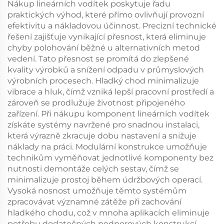
Nákup lineárních vodítek poskytuje řadu
praktických výhod, které přímo ovlivňují provozní
efektivitu a nákladovou účinnost. Precizní technické
řešení zajišťuje vynikající přesnost, která eliminuje
chyby polohování běžné u alternativních metod
vedení. Tato přesnost se promítá do zlepšené
kvality výrobků a snížení odpadu v průmyslových
výrobních procesech. Hladký chod minimalizuje
vibrace a hluk, čímž vzniká lepší pracovní prostředí a
zároveň se prodlužuje životnost připojeného
zařízení. Při nákupu komponent lineárních vodítek
získáte systémy navržené pro snadnou instalaci,
která výrazně zkracuje dobu nastavení a snižuje
náklady na práci. Modulární konstrukce umožňuje
technikům vyměňovat jednotlivé komponenty bez
nutnosti demontáže celých sestav, čímž se
minimalizuje prostoj během údržbových operací.
Vysoká nosnost umožňuje těmto systémům
zpracovávat významné zátěže při zachování
hladkého chodu, což v mnoha aplikacích eliminuje
potřebu dodatečných podporových konstrukcí.