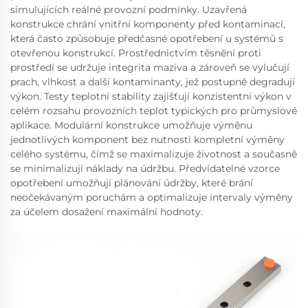
simulujících reálné provozní podmínky. Uzavřená
konstrukce chrání vnitřní komponenty před kontaminací,
která často způsobuje předčasné opotřebení u systémů s
otevřenou konstrukcí. Prostřednictvím těsnění proti
prostředí se udržuje integrita maziva a zároveň se vylučují
prach, vlhkost a další kontaminanty, jež postupně degradují
výkon. Testy teplotní stability zajišťují konzistentní výkon v
celém rozsahu provozních teplot typických pro průmyslové
aplikace. Modulární konstrukce umožňuje výměnu
jednotlivých komponent bez nutnosti kompletní výměny
celého systému, čímž se maximalizuje životnost a současně
se minimalizují náklady na údržbu. Předvídatelné vzorce
opotřebení umožňují plánování údržby, které brání
neočekávaným poruchám a optimalizuje intervaly výměny
za účelem dosažení maximální hodnoty.