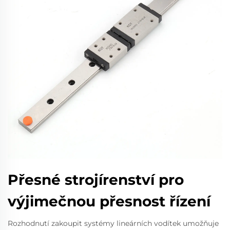
Přesné strojírenství pro
výjimečnou přesnost řízení
Rozhodnutí zakoupit systémy lineárních vodítek umožňuje