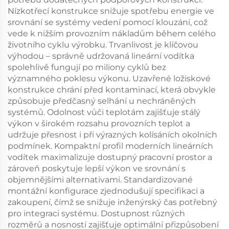
Nízkotřecí konstrukce snižuje spotřebu energie ve
srovnání se systémy vedení pomocí klouzání, což
vede k nižším provozním nákladům během celého
životního cyklu výrobku. Trvanlivost je klíčovou
výhodou – správně udržovaná lineární vodítka
spolehlivě fungují po miliony cyklů bez
významného poklesu výkonu. Uzavřené ložiskové
konstrukce chrání před kontaminací, která obvykle
způsobuje předčasný selhání u nechráněných
systémů. Odolnost vůči teplotám zajišťuje stálý
výkon v širokém rozsahu provozních teplot a
udržuje přesnost i při výrazných kolísáních okolních
podmínek. Kompaktní profil moderních lineárních
vodítek maximalizuje dostupný pracovní prostor a
zároveň poskytuje lepší výkon ve srovnání s
objemnějšími alternativami. Standardizované
montážní konfigurace zjednodušují specifikaci a
zakoupení, čímž se snižuje inženýrský čas potřebný
pro integraci systému. Dostupnost různých
rozměrů a nosností zajišťuje optimální přizpůsobení