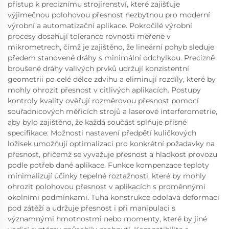
přístup k preciznímu strojírenství, které zajišťuje
výjimečnou polohovou přesnost nezbytnou pro moderní
výrobní a automatizační aplikace. Pokročilé výrobní
procesy dosahují tolerance rovnosti měřené v
mikrometrech, čímž je zajištěno, že lineární pohyb sleduje
předem stanovené dráhy s minimální odchylkou. Precizně
broušené dráhy valivých prvků udržují konzistentní
geometrii po celé délce zdvihu a eliminují rozdíly, které by
mohly ohrozit přesnost v citlivých aplikacích. Postupy
kontroly kvality ověřují rozměrovou přesnost pomocí
souřadnicových měřicích strojů a laserové interferometrie,
aby bylo zajištěno, že každá součást splňuje přísné
specifikace. Možnosti nastavení předpětí kuličkových
ložisek umožňují optimalizaci pro konkrétní požadavky na
přesnost, přičemž se vyvažuje přesnost a hladkost provozu
podle potřeb dané aplikace. Funkce kompenzace teploty
minimalizují účinky tepelné roztažnosti, které by mohly
ohrozit polohovou přesnost v aplikacích s proměnnými
okolními podmínkami. Tuhá konstrukce odolává deformaci
pod zátěží a udržuje přesnost i při manipulaci s
významnými hmotnostmi nebo momenty, které by jiné