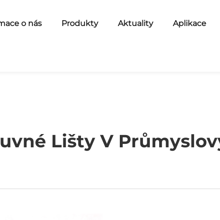
mace o nás
Produkty
Aktuality
Aplikace
suvné Lišty V Průmyslo