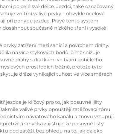
hami po celé své délce. Jezdci, také označovaný
sahuje vnitřní valivé prvky – obvykle ocelové
hají při pohybu jezdce. Právě tento systém
 dosáhnout současně nízkého tření i vysoké
é prvky zatížení mezi sanicí a povrchem dráhy.
dělila na více stykových bodů, čímž snižuje
osuvné dráhy s drážkami ve tvaru gotického
yslových prostředích běžné, protože tyto
oskytuje dráze vynikající tuhost ve více směrech
 jezdce je klíčový pro to, jak
posuvné lišty
 Jakmile valivé prvky opouštějí zatěžovací zónu
třednictvím návratového kanálu a znovu vstupují
přetržitá smyčka zajišťuje, že posuvné lišty
ktu pod zátěží, bez ohledu na to, jak daleko