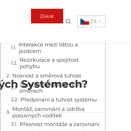
Obsah
Získat
CS
Základní mechanismus
nabídku
posuvných lišt
Interakce mezi lištou a
jezdcem
Rezirkulace a spojitost
pohybu
Nosnost a směrová tuhost
vých Systémech?
Zpracování zátěže ve více
směrech
Předpínání a tuhost systému
Montáž, zarovnání a údržba
posuvných vodítek
Přesnost montáže a zarovnání