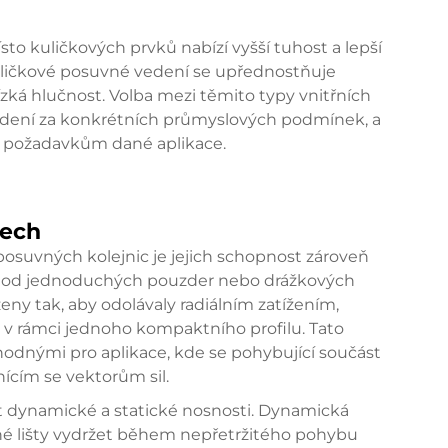
to kuličkových prvků nabízí vyšší tuhost a lepší
Kuličkové posuvné vedení se upřednostňuje
nízká hlučnost. Volba mezi těmito typy vnitřních
edení za konkrétních průmyslových podmínek, a
t požadavkům dané aplikace.
rech
osuvných kolejnic je jejich schopnost zároveň
díl od jednoduchých pouzder nebo drážkových
eny tak, aby odolávaly radiálním zatížením,
v rámci jednoho kompaktního profilu. Tato
hodnými pro aplikace, kde se pohybující součást
cím se vektorům sil.
ot dynamické a statické nosnosti. Dynamická
né lišty vydržet během nepřetržitého pohybu