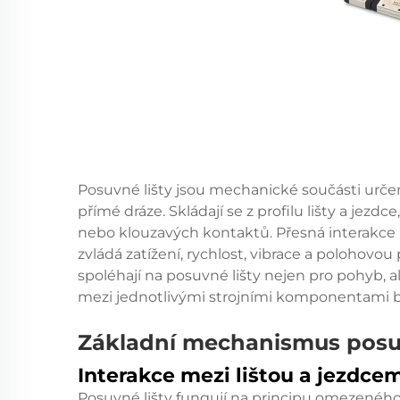
Posuvné lišty jsou mechanické součásti urče
přímé dráze. Skládají se z profilu lišty a jezd
nebo klouzavých kontaktů. Přesná interakce 
zvládá zatížení, rychlost, vibrace a polohov
spoléhají na posuvné lišty nejen pro pohyb, 
mezi jednotlivými strojními komponentami 
Základní mechanismus posuv
Interakce mezi lištou a jezdce
Posuvné lišty
fungují na principu omezeného l