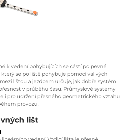
né k vedení pohybujících se částí po pevné
ce, který se po liště pohybuje pomocí valivých
mezi lištou a jezdcem určuje, jak dobře systém
ou přesnost v průběhu času. Průmyslové systémy
ale i pro udržení přesného geometrického vztahu
během provozu.
ných lišt
m
ineárního vedení. Vodicí lišta je přesně