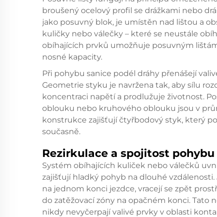
broušený ocelový profil se drážkami nebo drá
jako posuvný blok, je umístěn nad lištou a ob
kuličky nebo válečky – které se neustále obí
obíhajících prvků umožňuje posuvným lištám
nosné kapacity.
Při pohybu sanice podél dráhy přenášejí valiv
Geometrie styku je navržena tak, aby sílu roz
koncentraci napětí a prodlužuje životnost. P
oblouku nebo kruhového oblouku jsou v prům
konstrukce zajišťují čtyřbodový styk, který p
současně.
Rezirkulace a spojitost pohybu
Systém obíhajících kuliček nebo válečků uvnitř
zajišťují hladký pohyb na dlouhé vzdálenosti.
na jednom konci jezdce, vracejí se zpět pros
do zatěžovací zóny na opačném konci. Tato ne
nikdy nevyčerpají valivé prvky v oblasti konta