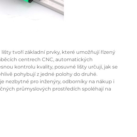
lišty
tvoří základní prvky, které umožňují řízený
ráběcích centrech CNC, automatických
nou kontrolu kvality, posuvné lišty určují, jak se
hlivě pohybují z jedné polohy do druhé.
je nezbytné pro inženýry, odborníky na nákup i
áročných průmyslových prostředích spoléhají na