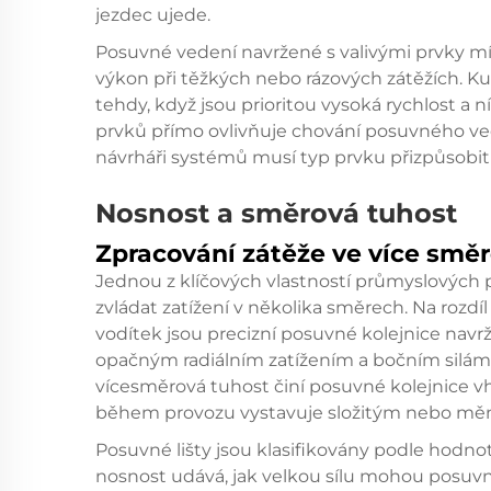
jezdec ujede.
Posuvné vedení navržené s valivými prvky mís
výkon při těžkých nebo rázových zátěžích. 
tehdy, když jsou prioritou vysoká rychlost a 
prvků přímo ovlivňuje chování posuvného v
návrháři systémů musí typ prvku přizpůsobi
Nosnost a směrová tuhost
Zpracování zátěže ve více smě
Jednou z klíčových vlastností průmyslových p
zvládat zatížení v několika směrech. Na roz
vodítek jsou precizní posuvné kolejnice navrž
opačným radiálním zatížením a bočním silám 
vícesměrová tuhost činí posuvné kolejnice v
během provozu vystavuje složitým nebo mění
Posuvné lišty jsou klasifikovány podle hodn
nosnost udává, jak velkou sílu mohou posuv