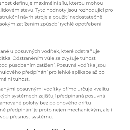
snost definuje maximální sílu, kterou mohou
klidovém stavu. Tyto hodnoty jsou rozhodující pro
trukční návrh stroje a použití nedostatečně
ysokým zatížením způsobí rychlé opotřebení
ované u posuvných vodítek, které odstraňuje
odítka. Odstraněním vůle se zvyšuje tuhost
pod působením zatížení. Posuvná vodítka jsou
nulového předpínání pro lehké aplikace až po
mální tuhost.
nanými posuvnými vodítky přímo určuje kvalitu
ckých systémech zajišťují předpínaná posuvná
ramované polohy bez polohového driftu
vně předpínání je proto nejen mechanickým, ale i
ovou přesnost systému.