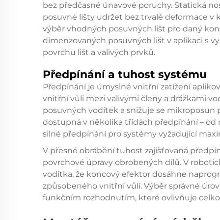
bez předčasné únavové poruchy. Statická no
posuvné lišty udržet bez trvalé deformace v 
výběr vhodných posuvných lišt pro daný kons
dimenzovaných posuvných lišt v aplikaci s v
povrchu lišt a valivých prvků.
Předpínání a tuhost systému
Předpínání je úmyslné vnitřní zatížení aplik
vnitřní vůli mezi valivými členy a drážkami v
posuvných vodítek a snižuje se mikroposun 
dostupná v několika třídách předpínání – od 
silné předpínání pro systémy vyžadující maxi
V přesné obrábění tuhost zajišťovaná předpí
povrchové úpravy obrobených dílů. V roboti
vodítka, že koncový efektor dosáhne naprog
způsobeného vnitřní vůlí. Výběr správné úro
funkčním rozhodnutím, které ovlivňuje celk