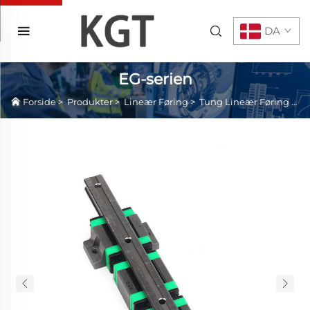
DA
EG-serien
Forside
>
Produkter
>
Lineær Føring
>
Tung Lineær Føring
>
E