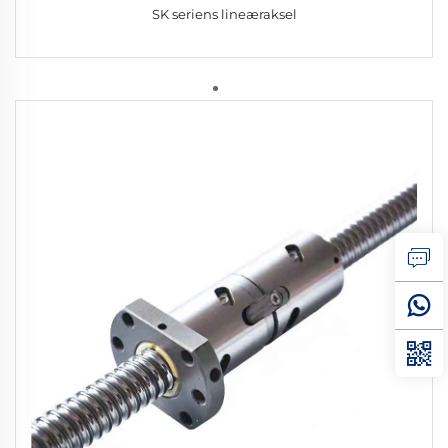
SK seriens lineæraksel