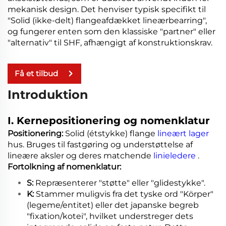
mekanisk design. Det henviser typisk specifikt til
"Solid (ikke-delt) flangeafdækket lineærbearring",
og fungerer enten som den klassiske "partner" eller
"alternativ" til SHF, afhængigt af konstruktionskrav.
Få et tilbud
Introduktion
I. Kernepositionering og nomenklatur
Positionering:
Solid (étstykke) flange
lineært lager
hus. Bruges til fastgøring og understøttelse af
lineære aksler og deres matchende
linieledere
.
Fortolkning af nomenklatur:
S:
Repræsenterer "støtte" eller "glidestykke".
K:
Stammer muligvis fra det tyske ord "Körper"
(legeme/entitet) eller det japanske begreb
"fixation/kotei", hvilket understreger dets