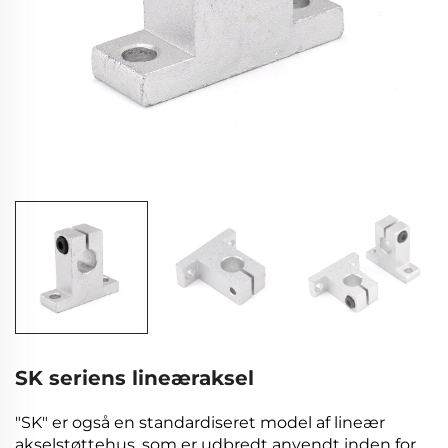
SK seriens lineæraksel
"SK" er også en standardiseret model af lineær
akselstøttehus, som er udbredt anvendt inden for