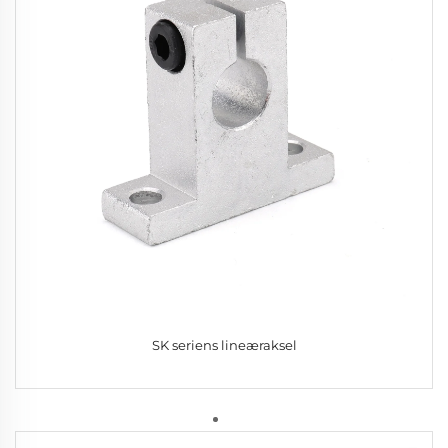
SK seriens lineæraksel