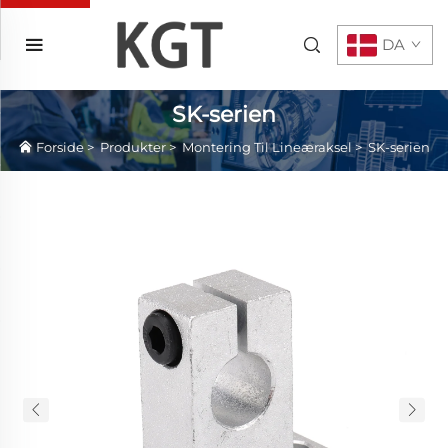
DA
SK-serien
Forside
>
Produkter
>
Montering Til Lineæraksel
>
SK-serien