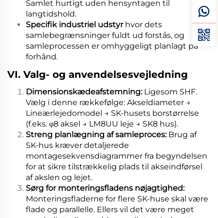
Samlet hurtigt uden hensyntagen til
langtidshold.
Specifik industriel udstyr
hvor dets
samlebegrænsninger fuldt ud forstås, og
samleprocessen er omhyggeligt planlagt på
forhånd.
VI. Valg- og anvendelsesvejledning
Dimensionskædeafstemning:
Ligesom SHF.
Vælg i denne rækkefølge: Akseldiameter →
Lineærlejedomodel → SK-husets borstørrelse
(f.eks. φ8 aksel → LM8UU leje → SK8 hus).
Streng planlægning af samleproces:
Brug af
SK-hus kræver detaljerede
montagesekvensdiagrammer fra begyndelsen
for at sikre tilstrækkelig plads til akseindførsel
af akslen og lejet.
Sørg for monteringsfladens nøjagtighed:
Monteringsfladerne for flere SK-huse skal være
flade og parallelle. Ellers vil det være meget