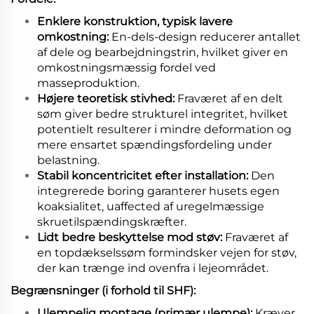
Enklere konstruktion, typisk lavere
omkostning:
En-dels-design reducerer antallet
af dele og bearbejdningstrin, hvilket giver en
omkostningsmæssig fordel ved
masseproduktion.
Højere teoretisk stivhed:
Fraværet af en delt
søm giver bedre strukturel integritet, hvilket
potentielt resulterer i mindre deformation og
mere ensartet spændingsfordeling under
belastning.
Stabil koncentricitet efter installation:
Den
integrerede boring garanterer husets egen
koaksialitet, uaffected af uregelmæssige
skruetilspændingskræfter.
Lidt bedre beskyttelse mod støv:
Fraværet af
en topdækselssøm formindsker vejen for støv,
der kan trænge ind ovenfra i lejeområdet.
Begrænsninger (i forhold til SHF):
Ulempelig montage (primær ulempe):
Kræver