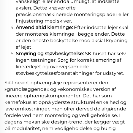
vanskeligt, eller endda umuligt, at indsætte
akslen. Dette kræver ofte
præcisionsmaskinerede monteringsplader eller
finjustering med skiver.
Anvend altid klemringe:
Efter indsatte lejer skal
der monteres klemringe i begge ender. Dette
er den eneste beskyttelse mod aksial krybning
af lejet.
Smøring og støvbeskyttelse:
SK-huset har selv
ingen tætninger. Sørg for korrekt smøring af
lineærlejet og overvej samlede
støvbeskyttelsesforanstaltninger for udstyret.
SK-lineært ophængsleje repræsenterer den
»grundlæggende« og »økonomiske« version af
lineære ophængskomponenter. Det har som
kernefokus at opnå yderste strukturel enkelhed og
lave omkostninger, men ofrer derved de afgørende
fordele ved nem montering og vedligeholdelse. I
dagens mekaniske design-trend, der lægger vægt
på modularitet, nem vedligeholdelse og hurtig