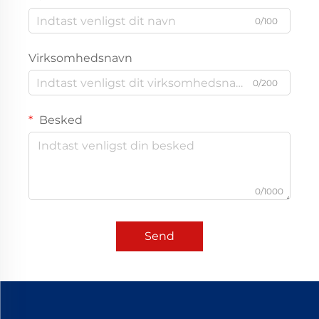
0/100
Virksomhedsnavn
0/200
Besked
0/1000
Send