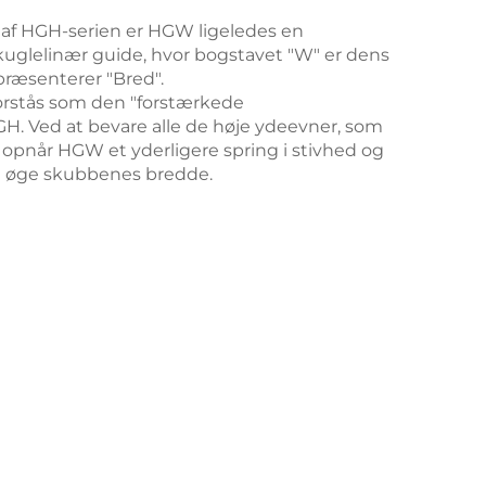
 af HGH-serien er HGW ligeledes en
 kuglelinær guide, hvor bogstavet "W" er dens
præsenterer "Bred".
rstås som den "forstærkede
H. Ved at bevare alle de høje ydeevner, som
opnår HGW et yderligere spring i stivhed og
 øge skubbenes bredde.