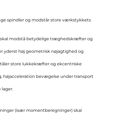
unge spindler og modstår store værkstykkets
r skal modstå betydelige træghedskræfter og
er yderst høj geometrisk nøjagtighed og
 tåler store lukkekræfter og ekcentriske
g, højacceleration bevægelse under transport
 lager.
gninger (især momentberegninger) skal