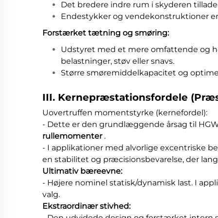
Det bredere indre rum i skyderen tillade
Endestykker og vendekonstruktioner er l
Forstærket tætning og smøring:
Udstyret med et mere omfattende og hold
belastninger, støv eller snavs.
Større smøremiddelkapacitet og optimere
III. Kernepræstationsfordele (Præ
Uovertruffen momentstyrke (kernefordel):
- Dette er den grundlæggende årsag til HGW
rullemomenter
.
- I applikationer med alvorlige excentriske 
en stabilitet og præcisionsbevarelse, der lan
Ultimativ bæreevne:
- Højere nominel statisk/dynamisk last. I app
valg.
Ekstraordinær stivhed:
- Den udvidede design og forstærket intern 