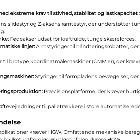
ed ekstreme krav til stivhed, stabilitet og lastkapacitet
:
ns slidestyr og Z-aksens ramtestyr, der understøtter t
g.
nke:
Fødeakser udsat for kraftfulde, tunge skæreforces.
atiske linjer:
Armstyringer til håndteringsrobotter, de
r til brotype koordinatmålemaskiner (CMM'er), der kræv
ningsmaskiner:
Styringer til formpladens bevægelser, der
eringsproduktion:
Præcisionsplatforme, der kræver hurti
øftevejledninger til palletrækkere i store automatiserede
endelse
tapplikationer kræver HGW. Omfattende mekaniske bere
e, hvilket retfærdiggør valget af den dyrere HGW.