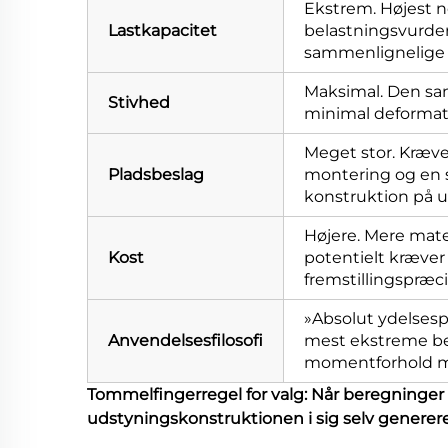
Ekstrem. Højest 
Lastkapacitet
belastningsvurde
sammenlignelige s
Maksimal. Den sa
Stivhed
minimal deformat
Meget stor. Kræver
Pladsbeslag
montering og en
konstruktion på u
Højere. Mere mate
Kost
potentielt kræver
fremstillingspræci
»Absolut ydelsespr
Anvendelsesfilosofi
mest ekstreme be
momentforhold med
Tommelfingerregel for valg: Når beregninger 
udstyningskonstruktionen i sig selv genererer