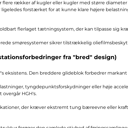
r flere rækker af kugler eller kugler med større diamet
igeledes forstærket for at kunne klare højere belastnin
bart flerlaget tætningsystem, der kan tilpasse sig kræ
de smøresystemer sikrer tilstrækkelig oliefilmsbeskytt
stationsforbedringer fra "bred" design)
's eksistens. Den breddere glideblok forbedrer markan
belastninger, tyngdepunktsforskydninger eller høje accel
gt overgår HGH's.
likationer, der kræver ekstremt tung bæreevne eller kraf
struktur forøger den samlede stivhed af føringssamling