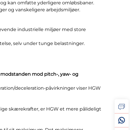
er og kan omfatte yderligere omløbsbaner.
ger og vanskeligere arbejdsmiljøer.
vende industrielle miljøer med store
else, selv under tunge belastninger.
t
modstanden mod pitch-, yaw- og
eration/deceleration-påvirkninger viser HGW
tige skærekrafter, er HGW et mere pålideligt
en til sit maksimum. Det maksimerer