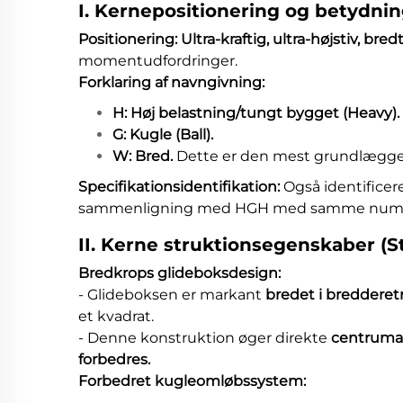
I. Kernepositionering og betydni
Positionering: Ultra-kraftig, ultra-højstiv, bre
momentudfordringer.
Forklaring af navngivning:
H: Høj belastning/tungt bygget (Heavy).
G: Kugle (Ball).
W: Bred.
Dette er den mest grundlæggen
Specifikationsidentifikation:
Også identificer
sammenligning med HGH med samme numeris
II. Kerne struktionsegenskaber (St
Bredkrops glideboksdesign:
- Glideboksen er markant
bredet i breddere
et kvadrat.
- Denne konstruktion øger direkte
centruma
forbedres.
Forbedret kugleomløbssystem: