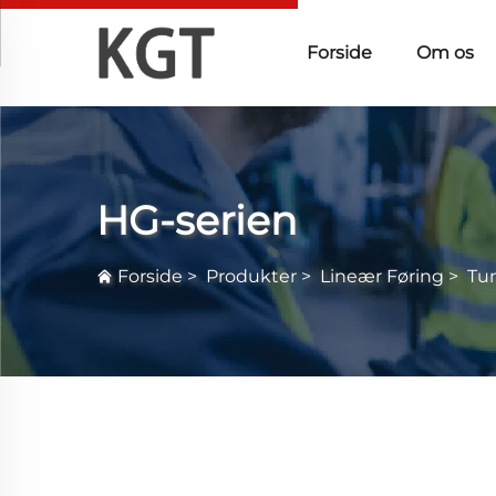
Forside
Om os
HG-serien
Forside
>
Produkter
>
Lineær Føring
>
Tu