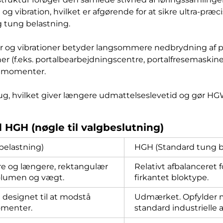
g vibration, hvilket er afgørende for at sikre ultra-præc
 tung belastning.
g vibrationer betyder langsommere nedbrydning af præc
ioner (f.eks. portalbearbejdningscentre, portalfresemask
e momenter.
rug, hvilket giver længere udmattelseslevetid og gør HGW
 HGH (nøgle til valgbeslutning)
belastning)
HGH (Standard tung b
re og længere, rektangulær
Relativt afbalanceret
volumen og vægt.
firkantet bloktype.
t designet til at modstå
Udmærket. Opfylder m
menter.
standard industrielle 