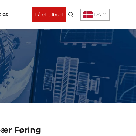
 os
DA
Få et tilbud
eær Føring