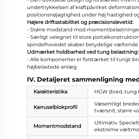
undertrykkelsen af kraftpåvirket deformation o
positionsnøjagtighed under høj hastighed og
Højere driftsstabilitet og præcisionslevetid:
- Større modstand mod momentbelastninger o
- Særligt velegnet til store portalkonstrukt
spindelhovedet skaber betydelige væltend
Udmærket holdbarhed ved tung belastning:
- Alle komponenter er forstærket til tungt b
højbelastede anlæg.
IV. Detaljeret sammenligning med
Karakteristika
HGW (bred, tung 
Væsentligt brede
Karruselblokprofil
tværsnit, større 
Ultimativ. Speciel
Momentmodstand
ekstreme væltmo