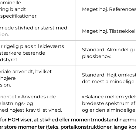
nominelle
ring blandt
Meget høj. Referencest
pecifikationer.
mlede stivhed er størst med
Meget høj. Tilstrækkeli
ion.
 rigelig plads til sideværts
Standard. Almindelig i
 stærkere bærende
pladsbehov.
dstyret.
riale anvendt, hvilket
Standard. Højt omkostn
 højere
det mest almindelige 
sion.
ioritet.« Anvendes i de
»Balance mellem ydel
lastnings- og
bredeste spektrum af 
 højest krav til stivhed.
og er den almindelige
for HGH viser, at stivhed eller momentmodstand nærmer s
 store momenter (f.eks. portalkonstruktioner, lange kons