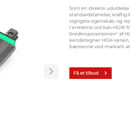
Som en direkte udvidelse
standardstørrelse, kraftig
vigtigste egenskab, og re
I enkleme ord kan HGW fo
bredkropsversionen" af HG
kendetegner HGH-serien, 
bæreevne ved markant at
Få et tilbud