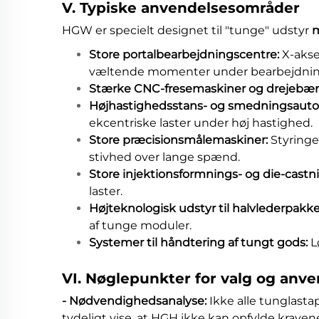
V. Typiske anvendelsesområder
HGW er specielt designet til "tunge" udstyr
m
Store portalbearbejdningscentre:
X-akse
væltende momenter under bearbejdnin
Stærke CNC-fresemaskiner og drejebæ
Højhastighedsstans- og smedningsautom
ekcentriske laster under høj hastighed.
Store præcisionsmålemaskiner:
Styringe
stivhed over lange spænd.
Store injektionsformnings- og die-cast
laster.
Højteknologisk udstyr til halvlederpakk
af tunge moduler.
Systemer til håndtering af tungt gods:
L
VI. Nøglepunkter for valg og anv
- Nødvendighedsanalyse:
Ikke alle tunglas
tydeligt vise, at HGH ikke kan opfylde kraven