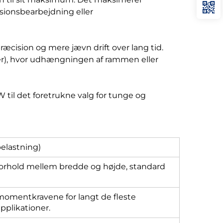
isionsbearbejdning eller
ision og mere jævn drift over lang tid.
iner), hvor udhængningen af rammen eller
 til det foretrukne valg for tunge og
elastning)
 forhold mellem bredde og højde, standard
omentkravene for langt de fleste
applikationer.