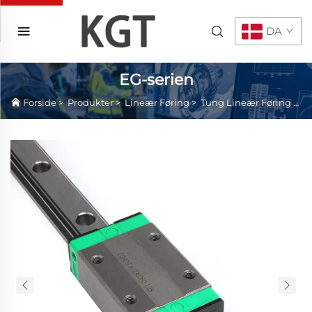
DA
EG-serien
Forside
>
Produkter
>
Lineær Føring
>
Tung Lineær Føring
>
E