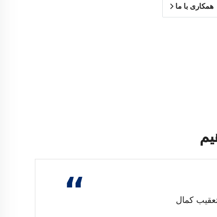
همکاری با ما
یم
“
تعقیب کمال