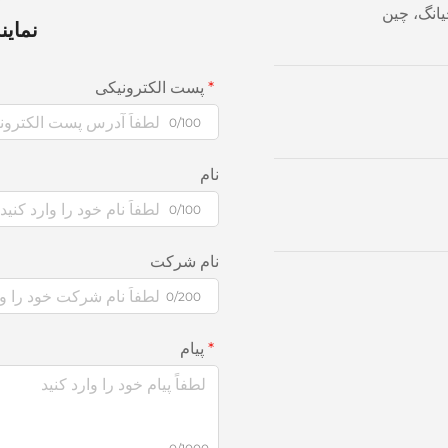
نماین
پست الکترونیکی
0/100
نام
0/100
نام شرکت
0/200
پیام