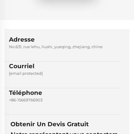
Adresse
No.631, rue lehu, liushi, yueqing, zhejiang, chine
Courriel
[email protected]
Téléphone
+86-15669766903
Obtenir Un Devis Gratuit