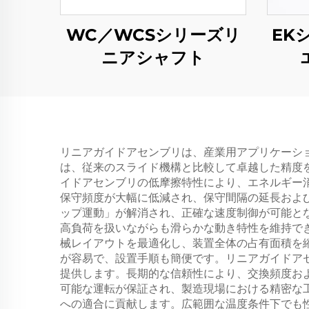
WC／WCSシリーズリ
EK
ニアシャフト
リニアガイドアセンブリは、産業用アプリケーシ
は、従来のスライド機構と比較して卓越した精度
イドアセンブリの低摩擦特性により、エネルギー
保守頻度が大幅に低減され、保守間隔の延長およ
ップ運動」が解消され、正確な速度制御が可能と
高負荷を扱いながらも滑らかな動き特性を維持で
械レイアウトを最適化し、装置全体の占有面積を
が容易で、設置手順も簡便です。リニアガイドア
提供します。長期的な信頼性により、交換頻度お
可能な運転が保証され、製造現場における精密な
への適合に貢献します。広範囲な温度条件下でも