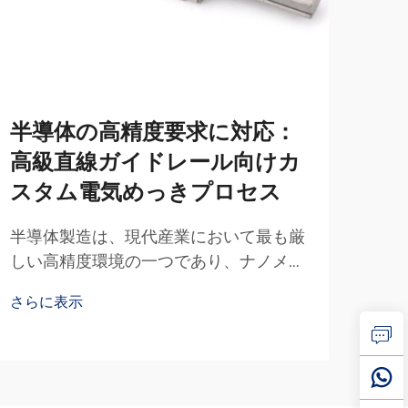
半導体の高精度要求に対応：
高
高級直線ガイドレール向けカ
を
スタム電気めっきプロセス
イ
っ
半導体製造は、現代産業において最も厳
しい高精度環境の一つであり、ナノメー
高温
トル単位で測定される部品公差が、生産
動が
さらに表示
ライン全体の成否を左右します。このよ
な課
さら
うな厳格な環境において…
れた
耐熱