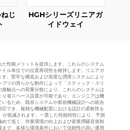
ルねじ
HGHシリーズリニアガ
ト
イドウェイ
れた性能メリットを提供します。これらのシステム
ートル単位での位置再現性を維持します。リニアガ
ます。堅牢な構造および高度な潤滑システムにより
ンブリの滑らかな動作によって「スティック・スリ
の接触点への荷重分散により、これらのシステムは
より省スペース設置が可能であり、エンジニアは機
ているため、既存システムや新規機械設計への統合
対応でき、複雑な機械配置における設計の柔軟性を
）が低減されます。一貫した性能特性により、予測
極めて低く、作業環境の向上および産業用騒音規制
場まで、多様な環境条件において信頼性の高い運用