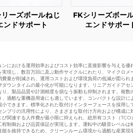
シリーズボールねじ
FKシリーズボー
エンドサポート
エンドサポー
ョンにおける運用効率およびコスト効率に直接影響を与える優
を実現し、数百万回に及ぶ動作サイクルにわたり、マイクロメ
消費量が削減され、運用コストおよび環境負荷の低減が図られ
びダウンタイムの最小化が可能になります。リニアガイドアセ
なり、製品品質や計測精度を損なう振動も抑制されます。複数
き、過酷な重機器用途にも適しています。コンパクトな設計に
縮小できます。標準化された取付けインターフェースを採用し
センブリの汎用性により、さまざまな取付け方向および構成に
よび関連する人件費が最小限に抑えられ、総所有コスト（TCO
工程制御および品質保証が実現します。運転中の騒音レベルは
性能を維持できるため、クリーンルーム環境から過酷な産業現