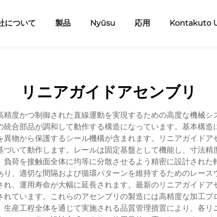
社について
製品
Nyūsu
応用
Kontakuto 
リニアガイドアセンブリ
高精度かつ制御された直線運動を実現するための高度な機械シ
の統合部品が調和して動作する構造になっています。基本構造
を異物から保護するシール機構が含まれます。リニアガイドア
基づいて動作します。レールは固定基盤として機能し、寸法精
、負荷を接触面全体に均等に分散させるよう精密に設計された
あり、適切な間隔および循環パターンを維持するためのレース
され、運用寿命が大幅に延長されます。最新のリニアガイドア
されています。これらのアセンブリの製造には高精度な加工プ
。生産工程全体を通じて実施される品質管理措置により、各リ