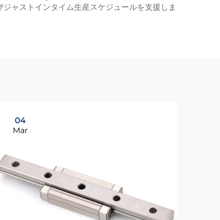
びジャストインタイム生産スケジュールを支援しま
04
1
Mar
Ma