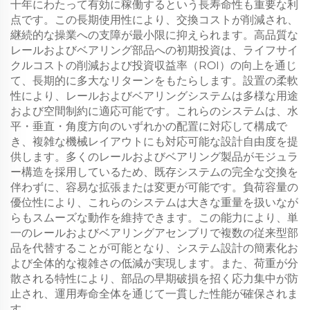
十年にわたって有効に稼働するという長寿命性も重要な利
点です。この長期使用性により、交換コストが削減され、
継続的な操業への支障が最小限に抑えられます。高品質な
レールおよびベアリング部品への初期投資は、ライフサイ
クルコストの削減および投資収益率（ROI）の向上を通じ
て、長期的に多大なリターンをもたらします。設置の柔軟
性により、レールおよびベアリングシステムは多様な用途
および空間制約に適応可能です。これらのシステムは、水
平・垂直・角度方向のいずれかの配置に対応して構成で
き、複雑な機械レイアウトにも対応可能な設計自由度を提
供します。多くのレールおよびベアリング製品がモジュラ
ー構造を採用しているため、既存システムの完全な交換を
伴わずに、容易な拡張または変更が可能です。負荷容量の
優位性により、これらのシステムは大きな重量を扱いなが
らもスムーズな動作を維持できます。この能力により、単
一のレールおよびベアリングアセンブリで複数の従来型部
品を代替することが可能となり、システム設計の簡素化お
よび全体的な複雑さの低減が実現します。また、荷重が分
散される特性により、部品の早期破損を招く応力集中が防
止され、運用寿命全体を通じて一貫した性能が確保されま
す。