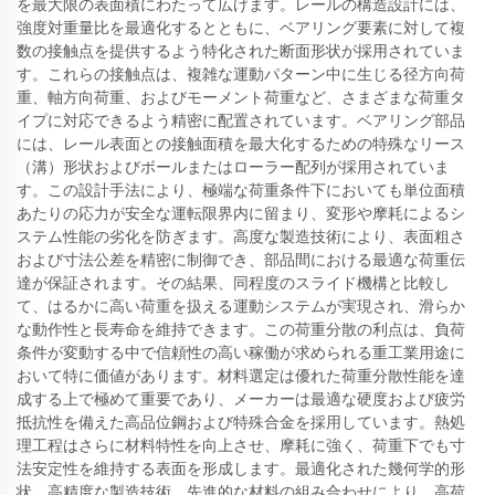
を最大限の表面積にわたって広げます。レールの構造設計には、
強度対重量比を最適化するとともに、ベアリング要素に対して複
数の接触点を提供するよう特化された断面形状が採用されていま
す。これらの接触点は、複雑な運動パターン中に生じる径方向荷
重、軸方向荷重、およびモーメント荷重など、さまざまな荷重タ
イプに対応できるよう精密に配置されています。ベアリング部品
には、レール表面との接触面積を最大化するための特殊なリース
（溝）形状およびボールまたはローラー配列が採用されていま
す。この設計手法により、極端な荷重条件下においても単位面積
あたりの応力が安全な運転限界内に留まり、変形や摩耗によるシ
ステム性能の劣化を防ぎます。高度な製造技術により、表面粗さ
および寸法公差を精密に制御でき、部品間における最適な荷重伝
達が保証されます。その結果、同程度のスライド機構と比較し
て、はるかに高い荷重を扱える運動システムが実現され、滑らか
な動作性と長寿命を維持できます。この荷重分散の利点は、負荷
条件が変動する中で信頼性の高い稼働が求められる重工業用途に
おいて特に価値があります。材料選定は優れた荷重分散性能を達
成する上で極めて重要であり、メーカーは最適な硬度および疲労
抵抗性を備えた高品位鋼および特殊合金を採用しています。熱処
理工程はさらに材料特性を向上させ、摩耗に強く、荷重下でも寸
法安定性を維持する表面を形成します。最適化された幾何学的形
状、高精度な製造技術、先進的な材料の組み合わせにより、高荷