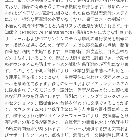
ており、部品の寿命を通じて保護機能を維持します。最新のレー
ルおよびベアリング設計に組み込まれた自己完結型潤滑システム
により、頻繁な再潤滑の必要がなくなり、保守コストの削減と、
不適切な潤滑剤塗布による汚染リスクの低減が実現されます。予
知保全（Predictive Maintenance）機能はさらに大きな利点であ
り、レールおよびベアリングシステムは摩耗の進行状況を明確に
示す指標を提供するため、保守チームは故障発生前に点検・整備
作業を計画的に実施できます。振動解析、温度監視、目視点検な
どの手法を用いることで、部品の状態を正確に評価でき、予期せ
ぬダウンタイムを防止するための能動的保守戦略が可能になりま
す。このような予測可能性により、企業は緊急事態への対応とい
う運用妨害を招くのではなく、生産要件に合わせて保守スケジュ
ールを最適化できます。多くのレールおよびベアリングシステム
に採用されているモジュラー設計は、保守が必要となった際の迅
速な部品交換を容易にします。個別のベアリングブロックやレー
ルセクションを、機械全体の分解を伴わずに交換できることが多
く、ダウンタイムおよび保守作業に伴う人件費を最小限に抑えま
す。標準化された取付けインターフェースにより、交換部品と既
存設備との互換性が確保され、在庫管理の簡素化および保守手順
の所要時間短縮が図られます。メーカーが提供する技術文書およ
びサポートリソースは、点検手順、潤滑要件、交換間隔に関する