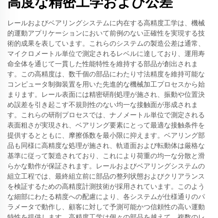
高度な精密工学および公差
レールおよびベアリングシステムに内在する高精度工学は、機械
的運動アプリケーションにおいて前例のない正確性を実現する技
術的成果を表しています。これらのシステムの製造公差は通常、
マイクロメートル単位で測定されるレベルに達しており、運用寿
命全体を通じて一貫した性能特性を維持する部品が創出されま
す。この高精度は、数千個の部品にわたり寸法精度を維持可能な
コンピュータ制御装置を用いた先進的な機械加工プロセスから始
まります。レール表面には精密研削処理が施され、振動や位置決
め誤差を引き起こす不規則性のない均一な接触面が形成されま
す。これらの研削プロセスでは、ナノメートル単位で測定される
表面粗さが実現され、ベアリング要素にとって最適な接触条件を
提供するとともに、摩擦係数を最小限に抑えます。ベアリング部
品も同様に高精度な処理が施され、軌道面および転動体は厳格な
基準に従って製造されており、これにより荷重の均一な分散と滑
らかな動作が保証されます。レールおよびベアリングシステムの
組立工程では、最終組立前に部品の整列状態およびクリアランス
を検証するための高精度計測技術が採用されています。このよう
な細部にわたる精度への配慮により、各システムが仕様通りのパ
ラメータで動作し、顧客に対して予測可能かつ信頼性の高い運動
特性を提供します。高精度工学は個々の部品を越えて、複数のレ