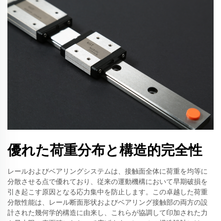
優れた荷重分布と構造的完全性
レールおよびベアリングシステムは、接触面全体に荷重を均等に
分散させる点で優れており、従来の運動機構において早期破損を
引き起こす原因となる応力集中を防止します。この卓越した荷重
分散性能は、レール断面形状およびベアリング接触部の両方の設
計された幾何学的構造に由来し、これらが協調して印加された力