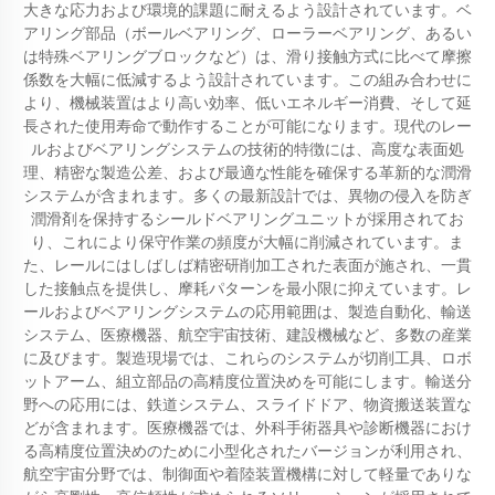
大きな応力および環境的課題に耐えるよう設計されています。ベ
アリング部品（ボールベアリング、ローラーベアリング、あるい
は特殊ベアリングブロックなど）は、滑り接触方式に比べて摩擦
係数を大幅に低減するよう設計されています。この組み合わせに
より、機械装置はより高い効率、低いエネルギー消費、そして延
長された使用寿命で動作することが可能になります。現代のレー
ルおよびベアリングシステムの技術的特徴には、高度な表面処
理、精密な製造公差、および最適な性能を確保する革新的な潤滑
システムが含まれます。多くの最新設計では、異物の侵入を防ぎ
潤滑剤を保持するシールドベアリングユニットが採用されてお
り、これにより保守作業の頻度が大幅に削減されています。ま
た、レールにはしばしば精密研削加工された表面が施され、一貫
した接触点を提供し、摩耗パターンを最小限に抑えています。レ
ールおよびベアリングシステムの応用範囲は、製造自動化、輸送
システム、医療機器、航空宇宙技術、建設機械など、多数の産業
に及びます。製造現場では、これらのシステムが切削工具、ロボ
ットアーム、組立部品の高精度位置決めを可能にします。輸送分
野への応用には、鉄道システム、スライドドア、物資搬送装置な
どが含まれます。医療機器では、外科手術器具や診断機器におけ
る高精度位置決めのために小型化されたバージョンが利用され、
航空宇宙分野では、制御面や着陸装置機構に対して軽量でありな