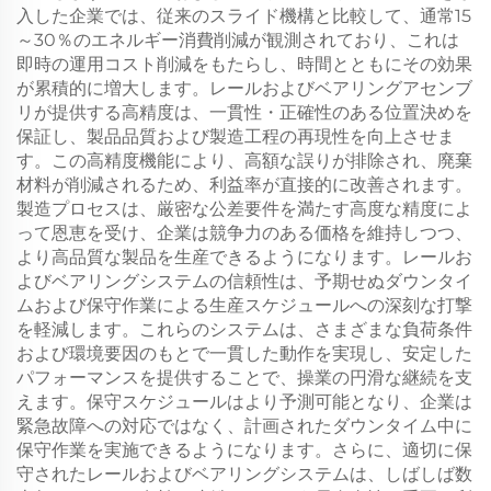
入した企業では、従来のスライド機構と比較して、通常15
～30％のエネルギー消費削減が観測されており、これは
即時の運用コスト削減をもたらし、時間とともにその効果
が累積的に増大します。レールおよびベアリングアセンブ
リが提供する高精度は、一貫性・正確性のある位置決めを
保証し、製品品質および製造工程の再現性を向上させま
す。この高精度機能により、高額な誤りが排除され、廃棄
材料が削減されるため、利益率が直接的に改善されます。
製造プロセスは、厳密な公差要件を満たす高度な精度によ
って恩恵を受け、企業は競争力のある価格を維持しつつ、
より高品質な製品を生産できるようになります。レールお
よびベアリングシステムの信頼性は、予期せぬダウンタイ
ムおよび保守作業による生産スケジュールへの深刻な打撃
を軽減します。これらのシステムは、さまざまな負荷条件
および環境要因のもとで一貫した動作を実現し、安定した
パフォーマンスを提供することで、操業の円滑な継続を支
えます。保守スケジュールはより予測可能となり、企業は
緊急故障への対応ではなく、計画されたダウンタイム中に
保守作業を実施できるようになります。さらに、適切に保
守されたレールおよびベアリングシステムは、しばしば数