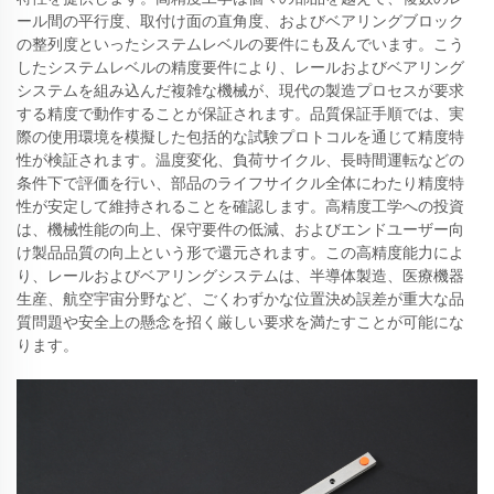
ール間の平行度、取付け面の直角度、およびベアリングブロック
の整列度といったシステムレベルの要件にも及んでいます。こう
したシステムレベルの精度要件により、レールおよびベアリング
システムを組み込んだ複雑な機械が、現代の製造プロセスが要求
する精度で動作することが保証されます。品質保証手順では、実
際の使用環境を模擬した包括的な試験プロトコルを通じて精度特
性が検証されます。温度変化、負荷サイクル、長時間運転などの
条件下で評価を行い、部品のライフサイクル全体にわたり精度特
性が安定して維持されることを確認します。高精度工学への投資
は、機械性能の向上、保守要件の低減、およびエンドユーザー向
け製品品質の向上という形で還元されます。この高精度能力によ
り、レールおよびベアリングシステムは、半導体製造、医療機器
生産、航空宇宙分野など、ごくわずかな位置決め誤差が重大な品
質問題や安全上の懸念を招く厳しい要求を満たすことが可能にな
ります。