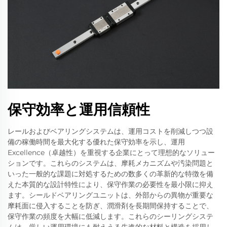
保守効率と運用信頼性
レールおよびベアリングシステムは、運用コストを削減しつつ設
備の稼働時間を最大化する優れた保守効率を示し、運用
Excellence（卓越性）を重視する企業にとって理想的なソリュー
ションです。これらのシステムは、摩耗メカニズムや汚染問題と
いった一般的な課題に対処するための数多くの革新的な特徴を備
えた本質的な設計特性により、保守作業の必要性を最小限に抑え
ます。シールドベアリングユニットは、外部からの異物が重要な
摩耗面に侵入することを防ぎ、潤滑剤を長期間保持することで、
保守作業の頻度を大幅に低減します。これらのシーリングシステ
ムは、厳しい運用環境にも耐えうる先進的な材料と構造を採用し