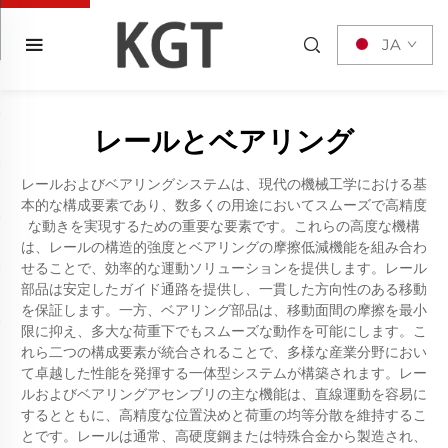
JA
レールとベアリング
レールおよびベアリングシステムは、現代の機械工学における基
本的な構成要素であり、数多くの用途においてスムーズで高精度
な動きを実現するための重要な要素です。これらの高度な機構
は、レールの構造的強度とベアリングの摩擦低減機能を組み合わ
せることで、効率的な運動ソリューションを提供します。レール
部品は安定したガイド通路を提供し、一貫した方向性のある移動
を保証します。一方、ベアリング部品は、移動面間の摩擦を最小
限に抑え、多大な荷重下でもスムーズな動作を可能にします。こ
れら二つの構成要素が統合されることで、多様な産業分野におい
て卓越した性能を発揮する一体型システムが構築されます。レー
ルおよびベアリングアセンブリの主な機能は、直線運動を容易に
するとともに、高精度な位置決めと荷重の均等分散を維持するこ
とです。レールは通常、高硬度鋼または特殊合金から製造され、